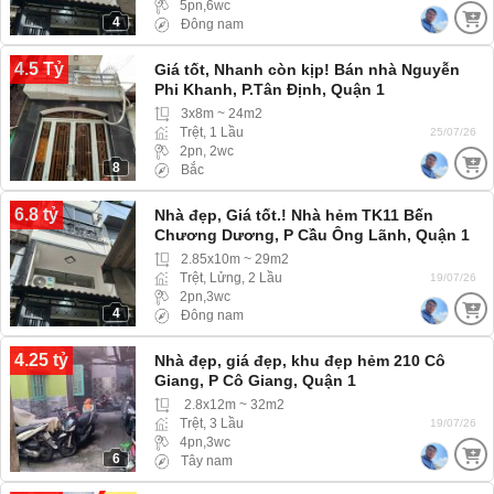
5pn,6wc
4
Đông nam
4.5 Tỷ
Giá tốt, Nhanh còn kịp! Bán nhà Nguyễn
Phi Khanh, P.Tân Định, Quận 1
3x8m ~ 24m2
Trệt, 1 Lầu
25/07/26
2pn, 2wc
8
Bắc
6.8 tỷ
Nhà đẹp, Giá tốt.! Nhà hẻm TK11 Bến
Chương Dương, P Cầu Ông Lãnh, Quận 1
2.85x10m ~ 29m2
Trệt, Lửng, 2 Lầu
19/07/26
2pn,3wc
4
Đông nam
4.25 tỷ
Nhà đẹp, giá đẹp, khu đẹp hẻm 210 Cô
Giang, P Cô Giang, Quận 1
2.8x12m ~ 32m2
Trệt, 3 Lầu
19/07/26
4pn,3wc
6
Tây nam