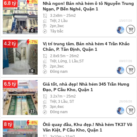
-8%
6.8 tỷ
Nhà ngon! Bán nhà hẻm ô tô Nguyễn Trung
Ngạn, P Bến Nghé, Quận 1
3.2x8m ~ 25m2
Trệt, 2 Lầu
15/07/26
2pn,3wc
6
Tây bắc
-7%
4.2 tỷ
Vị trí trung tâm. Bán nhà hẻm 4 Trần Khắc
Chân, P. Tân Định, Quận 1
2.8x9.5m ~ 26m2
Trệt, Lửng, 1 Lầu,ST
09/07/26
2pn,3wc
9
Đông nam
6.5 tỷ
Giá tốt, nhà đẹp! Nhà hẻm 345 Trần Hưng
Đạo, P Cầu Kho, Quận 1
3.2x7m ~ 25m2
Trệt, 3 Lầu, ST
26/06/26
3pn,4wc
13
Đông nam
-8%
8 tỷ
Ôtô quay đầu, Khu đẹp.! Nhà hẻm TK37 Võ
Văn Kiệt, P Cầu Kho, Quận 1
3x10m ~ 31m2