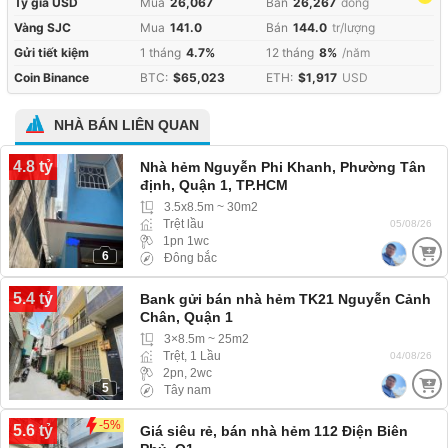
Tỷ giá USD
Mua
26,067
Bán
26,267
đồng
Vàng SJC
Mua
141.0
Bán
144.0
tr/lượng
Gửi tiết kiệm
1 tháng
4.7%
12 tháng
8%
/năm
Coin Binance
BTC:
$65,023
ETH:
$1,917
USD
NHÀ BÁN LIÊN QUAN
4.8 tỷ
Nhà hẻm Nguyễn Phi Khanh, Phường Tân
định, Quận 1, TP.HCM
3.5x8.5m ~ 30m2
Trệt lầu
05/08/26
1pn 1wc
6
Đông bắc
5.4 tỷ
Bank gửi bán nhà hẻm TK21 Nguyễn Cảnh
Chân, Quận 1
3×8.5m ~ 25m2
Trệt, 1 Lầu
04/08/26
2pn, 2wc
5
Tây nam
-5%
5.6 tỷ
Giá siêu rẻ, bán nhà hẻm 112 Điện Biên