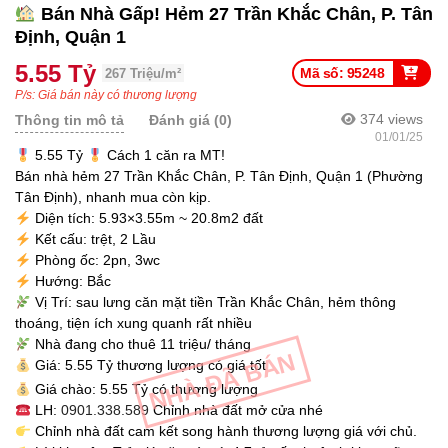
Bán Nhà Gấp! Hẻm 27 Trần Khắc Chân, P. Tân
Định, Quận 1
5.55 Tỷ
Mã số: 95248
267 Triệu/m²
P/s: Giá bán này có thương lượng
374
views
Thông tin mô tả
Đánh giá (0)
01/01/25
5.55 Tỷ
Cách 1 căn ra MT!
Bán nhà hẻm 27 Trần Khắc Chân, P. Tân Định, Quận 1 (Phường
Tân Định), nhanh mua còn kịp.
Diện tích: 5.93×3.55m ~ 20.8m2 đất
Kết cấu: trệt, 2 Lầu
Phòng ốc: 2pn, 3wc
Hướng: Bắc
Vị Trí: sau lưng căn mặt tiền Trần Khắc Chân, hẻm thông
thoáng, tiện ích xung quanh rất nhiều
Nhà đang cho thuê 11 triệu/ tháng
NHÀ ĐÃ BÁN
Giá: 5.55 Tỷ thương lượng có giá tốt
Giá chào: 5.55 Tỷ có thương lượng
LH:
0901.338.589
Chỉnh nhà đất mở cửa nhé
Chỉnh nhà đất cam kết song hành thương lượng giá với chủ.