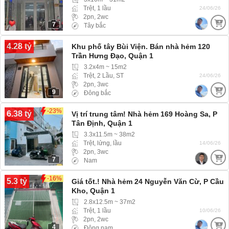
Trệt, 1 lầu
24/06/26
2pn, 2wc
7
Tây bắc
4.28 tỷ
Khu phố tây Bùi Viện. Bán nhà hẻm 120
Trần Hưng Đạo, Quận 1
3.2x4m ~ 15m2
Trệt, 2 Lầu, ST
24/06/26
2pn, 3wc
9
Đông bắc
-23%
6.38 tỷ
Vị trí trung tâm! Nhà hẻm 169 Hoàng Sa, P
Tân Định, Quận 1
3.3x11.5m ~ 38m2
Trệt, lửng, lầu
14/06/26
2pn, 3wc
7
Nam
-16%
5.3 tỷ
Giá tốt.! Nhà hẻm 24 Nguyễn Văn Cừ, P Cầu
Kho, Quận 1
2.8x12.5m ~ 37m2
Trệt, 1 lầu
10/06/26
2pn, 2wc
4
Đông nam