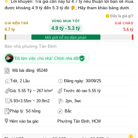
Lời khuyên: Trả giá căn này từ 4.7 tỷ nếu thuận lợi bạn sẽ mua
được khoảng 4.9 tỷ đến 5.3 tỷ đó
, Hãy tham khảo bảng dưới.
Đây là giá gì?
VÙNG MUA TỐT
GIÁ NÊN TRẢ
GIÁ CHÀO
4.9 tỷ - 5.3 tỷ
4.7 tỷ
5.6 tỷ
Môi giới hỗ trợ đàm phán
Bán nhà phường Tân Định
"Đã làm việc chủ nhà" Chỉnh nhà đất
Mã bài đăng: 95248
Trệt, 2 Lầu
Đăng ngày: 30/09/25
Giá: 5.55 Tỷ ~ 267 tr/m²
Trước đó rao 5.55 tỷ
5.93×3.55m ~ 20.8m2
2pn, 3wc
Pháp lý: Sổ hồng
Bắc
Hẻm vào ba gác
Phường Tân Định, HCM
!