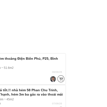
m thoáng Điện Biên Phủ, P25, Bình
m ~ 51.6m2
08/08/26
á tốt.!! nhà hẻm 58 Phan Chu Trinh,
Thạnh, hẻm 3m ba gác ra vào thoải mái
.5m ~ 45m2
u
07/08/26