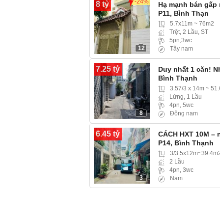
-24%
8 tỷ
Hạ mạnh bán gấp 
P11, Bình Thạn
5.7x11m ~ 76m2
Trệt, 2 Lầu, ST
5pn,3wc
12
Tây nam
7.25 tỷ
Duy nhất 1 căn! N
Bình Thạnh
3.57/3 x 14m ~ 51
Lửng, 1 Lầu
4pn, 5wc
8
Đông nam
6.45 tỷ
CÁCH HXT 10M – n
P14, Bình Thạnh
3/3.5x12m~39.4m
2 Lầu
4pn, 3wc
3
Nam