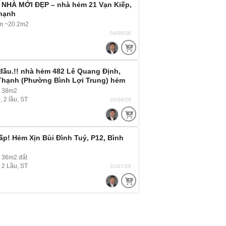
NHÀ MỚI ĐẸP – nhà hẻm 21 Vạn Kiếp,
Thạnh
2m ~20.2m2
04/08/26
đầu.!! nhà hẻm 482 Lê Quang Định,
 Thạnh (Phường Bình Lợi Trung) hẻm
tải ra vào thoải mái
~ 38m2
, 2 lầu, ST
01/08/26
p! Hẻm Xịn Bùi Đình Tuý, P12, Bình
 36m2 đất
, 2 Lầu, ST
31/07/26