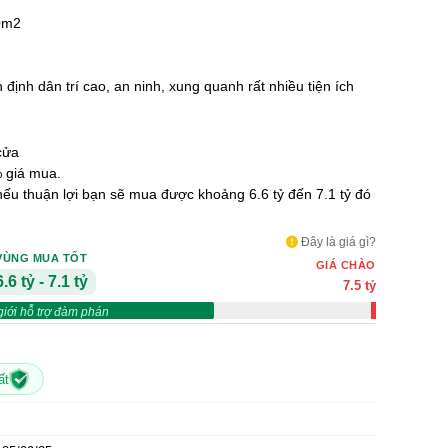
60m2
 định dân trí cao, an ninh, xung quanh rất nhiều tiện ích
cửa
 giá mua.
 nếu thuận lợi bạn sẽ mua được khoảng 6.6 tỷ đến 7.1 tỷ đó
Đây là giá gì?
VÙNG MUA TỐT
GIÁ CHÀO
6.6 tỷ - 7.1 tỷ
7.5 tỷ
giới hỗ trợ đàm phán
ất