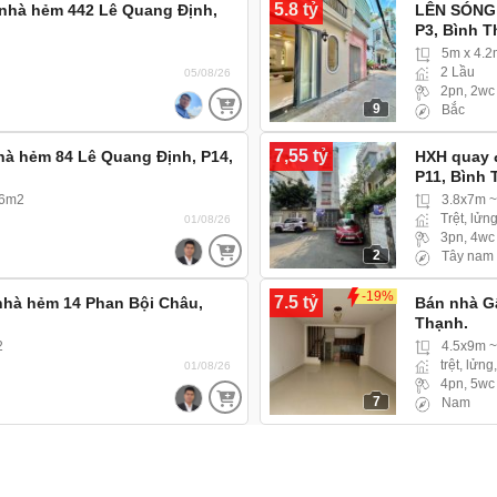
5.8 tỷ
nhà hẻm 442 Lê Quang Định,
LÊN SÓNG 
P3, Bình 
5m x 4.
2 Lầu
05/08/26
2pn, 2wc
9
Bắc
7,55 tỷ
hà hẻm 84 Lê Quang Định, P14,
HXH quay 
P11, Bình
Xe hơi, Xe 
.6m2
3.8x7m 
Trệt, lửng
01/08/26
3pn, 4wc
2
Tây nam
-19%
7.5 tỷ
hà hẻm 14 Phan Bội Châu,
Bán nhà Gấ
Thạnh.
2
4.5x9m ~
trệt, lửng
01/08/26
4pn, 5wc
7
Nam