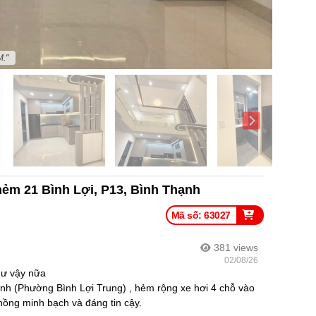
M."
hẻm 21 Bình Lợi, P13, Bình Thạnh
Mã số: 63027
381
views
02/08/26
hư vậy nữa
nh (Phường Bình Lợi Trung) , hẻm rộng xe hơi 4 chỗ vào
hồng minh bạch và đáng tin cậy.