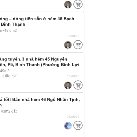
òng – dòng tiền sẵn ở hẻm 46 Bạch
. Bình Thạnh
5m~42.6m2
T
06/08/26
àng tuyển.!! nhà hẻm 45 Nguyễn
ền, P5, Bình Thạnh (Phường Bình Lợi
 rộng xe hơi 4 chỗ vào tới nhà
 49m2
, 2 lầu, ST
05/08/26
á tốt! Bán nhà hẻm 46 Ngô Nhân Tịnh,
h
 43m2 đất
05/08/26