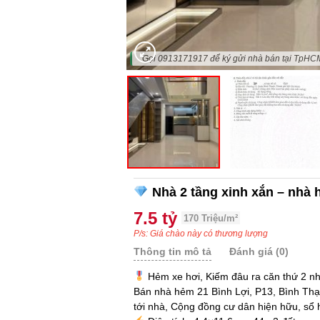
"Gọi 0913171917 để ký gửi nhà bán tại TpHC
Nhà 2 tầng xinh xắn – nhà 
7.5 tỷ
170 Triệu/m²
P/s: Giá chào này có thương lượng
Thông tin mô tả
Đánh giá (0)
Hẻm xe hơi, Kiếm đâu ra căn thứ 2 n
Bán nhà hẻm 21 Bình Lợi, P13, Bình Thạ
tới nhà, Cộng đồng cư dân hiện hữu, sổ 