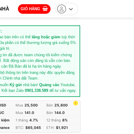
NHÀ
GIỎ HÀNG
:
rao bán trên có thể
tăng hoặc giảm
tuỳ thời
Đa phần có thể thương lượng giá xuống 5%
iá trị.
g tin đã được team chúng tôi kiểm chứng
ế. Bất động sản còn đăng là vẫn còn bán.
căn Đã Bán đã bị hạ tin hàng ngày.
 bộ thông tin trên trang này độc quyền đăng
i Chỉnh nhà đất Team.
 muốn
Ký gửi
nhà bán/
Quảng cáo
Youtube,
. Kết bạn Zalo
0901.338.589
để tư vấn ngay.
!
 USD
Mua
25,500
Bán
25,800
JC
Mua
141.0
Bán
144.0
t kiệm
1 tháng
4.7%
12 tháng
8%
inance
BTC:
$65,045
ETH:
$1,921