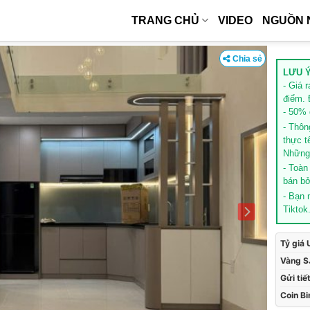
TRANG CHỦ
VIDEO
NGUỒN 
Chia sẻ
LƯU Ý
- Giá 
điểm. 
- 50% g
- Thôn
thực t
Những 
- Toàn
bán bở
- Bạn
Tiktok
Tỷ giá
Vàng S
Gửi tiế
Coin B