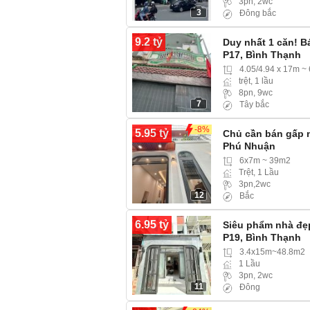
3pn, 2wc
3
Đông bắc
9.2 tỷ
Duy nhất 1 căn! B
P17, Bình Thạnh
4.05/4.94 x 17m ~
trệt, 1 lầu
8pn, 9wc
7
Tây bắc
-8%
5.95 tỷ
Chủ cần bán gấp 
Phú Nhuận
6x7m ~ 39m2
Trệt, 1 Lầu
3pn,2wc
12
Bắc
6.95 tỷ
Siêu phẩm nhà đẹ
P19, Bình Thạnh
3.4x15m~48.8m2
1 Lầu
3pn, 2wc
11
Đông