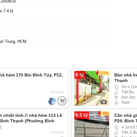
25/09/25
o 7.4 tỷ
ợi Trung, HCM
-21%
6 tỷ
Nhà hẻm 170 Bùi Đình Túy, P12,
Bán nhà hẻ
Thạnh
5m x 12
Trệt lầu
08/08/26
2pn 2wc
4
Nam
-6%
6.5 tỷ
 nhiệt tình.!! nhà hẻm 113 Lê
Căn nhà gi
 Bình Thạnh (Phường Bình
P24, Bình 
c
2
4.22x10
Trệt, 2 lầ
07/08/26