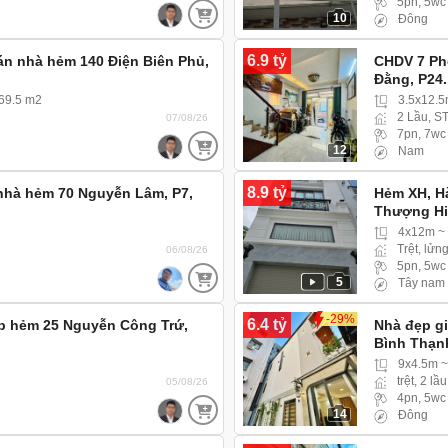
5pn, 5wc
10
Đông
6.9 tỷ
án nhà hẻm 140 Điện Biên Phủ,
CHDV 7 Ph
Đằng, P24
 69.5 m2
3.5x12.
2 Lầu, S
07/08/26
7pn, 7wc
12
Nam
8.9 tỷ
nhà hẻm 70 Nguyễn Lâm, P7,
Hẻm XH, H
Thượng Hi
Trung) hẻm
4x12m ~
Trệt, lửng
06/08/26
5pn, 5wc
5
Tây nam
-29%
6.4 tỷ
p hẻm 25 Nguyễn Công Trứ,
Nhà đẹp gi
Bình Thạn
9x4.5m ~
trệt, 2 lầu
05/08/26
4pn, 5wc
14
Đông