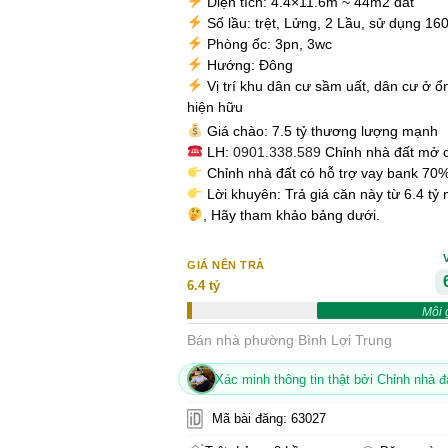
Diện tích: 4.4×11.6m ~ 44m2 đất
Số lầu: trệt, Lửng, 2 Lầu, sử dụng 1
Phòng ốc: 3pn, 3wc
Hướng: Đông
Vị trí khu dân cư sầm uất, dân cư ở ổn
hiện hữu
Giá chào: 7.5 tỷ thương lượng mạnh
LH:
0901.338.589
Chỉnh nhà đất mở 
Chỉnh nhà đất có hỗ trợ vay bank 70%
Lời khuyên: Trả giá căn này từ 6.4 tỷ
, Hãy tham khảo bảng dưới.
GIÁ NÊN TRẢ
6.4 tỷ
Môi 
Bán nhà phường Bình Lợi Trung
Xác minh thông tin thật bởi Chỉnh nhà đ
Mã bài đăng: 63027