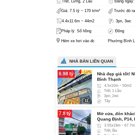
Trệt, Lửng, 2 Lầu
Đăng ngày: 
Giá: 7.5 tỷ ~ 170 tr/m²
Trước đó ra
4.4x11.6m ~ 44m2
3pn, 3wc
Pháp lý: Sổ hồng
Đông
Hẻm xe hơi vào đc
Phường Bình L
NHÀ BÁN LIÊN QUAN
-11%
6.98 tỷ
Nhà đẹp giá tốt! 
Bình Thạnh
4.5x10m ~ 50m2
Trệt, 1 Lầu
3pn, 2wc
11
Tây
7.8 tỷ
Mở cửa, đón khách
Quang Định, P14,
Thạnh) hẻm ba gá
3.55x19m ~ 67.7m
Trệt, lầu