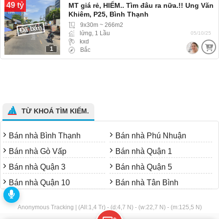
49 tỷ
MT giá rẻ, HIẾM.. Tìm đâu ra nữa.!! Ung Văn
Khiêm, P25, Bình Thạnh
9x30m ~ 266m2
Đã bán
lửng, 1 Lầu
05/10/25
kxd
1
Bắc
TỪ KHOÁ TÌM KIẾM.
Bán nhà Bình Thạnh
Bán nhà Phú Nhuận
Bán nhà Gò Vấp
Bán nhà Quận 1
Bán nhà Quận 3
Bán nhà Quận 5
Bán nhà Quận 10
Bán nhà Tân Bình
Anonymous Tracking | (All:1,4 Tr) - (d:4,7 N) - (w:22,7 N) - (m:125,5 N)