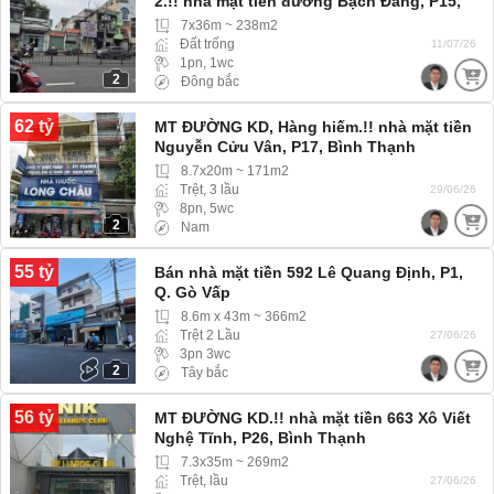
2.!! nhà mặt tiền đường Bạch Đằng, P15,
Bình Thạnh, MT đường lớn, kinh doanh đa
7x36m ~ 238m2
ngành nghề
Đất trống
11/07/26
1pn, 1wc
2
Đông bắc
62 tỷ
MT ĐƯỜNG KD, Hàng hiếm.!! nhà mặt tiền
Nguyễn Cửu Vân, P17, Bình Thạnh
(Phường Gia Định) MT đường lớn
8.7x20m ~ 171m2
Trệt, 3 lầu
29/06/26
8pn, 5wc
2
Nam
55 tỷ
Bán nhà mặt tiền 592 Lê Quang Định, P1,
Q. Gò Vấp
8.6m x 43m ~ 366m2
Trệt 2 Lầu
27/06/26
3pn 3wc
2
Tây bắc
56 tỷ
MT ĐƯỜNG KD.!! nhà mặt tiền 663 Xô Viết
Nghệ Tĩnh, P26, Bình Thạnh
7.3x35m ~ 269m2
Trệt, lầu
27/06/26