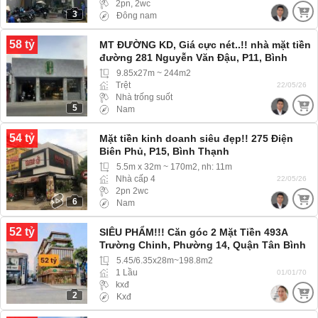
2pn, 2wc
3
Đông nam
58 tỷ
MT ĐƯỜNG KD, Giá cực nét..!! nhà mặt tiền
đường 281 Nguyễn Văn Đậu, P11, Bình
Thạnh
9.85x27m ~ 244m2
Trệt
22/05/26
Nhà trống suốt
5
Nam
54 tỷ
Mặt tiền kinh doanh siêu đẹp!! 275 Điện
Biên Phủ, P15, Bình Thạnh
5.5m x 32m ~ 170m2, nh: 11m
Nhà cấp 4
22/05/26
2pn 2wc
6
Nam
52 tỷ
SIÊU PHẨM!!! Căn góc 2 Mặt Tiền 493A
Trường Chinh, Phường 14, Quận Tân Bình
5.45/6.35x28m~198.8m2
1 Lầu
01/01/70
kxđ
2
Kxđ