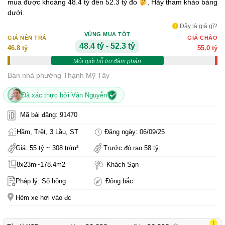
mua được khoảng 48.4 tỷ đến 52.3 tỷ đó
, Hãy tham khảo bảng
dưới.
Đây là giá gì?
VÙNG MUA TỐT
GIÁ NÊN TRẢ
GIÁ CHÀO
48.4 tỷ - 52.3 tỷ
46.8 tỷ
55.0 tỷ
Môi giới hỗ trợ đàm phán
Bán nhà phường Thạnh Mỹ Tây
Đã xác thực bởi Vân Nguyễn
Mã bài đăng: 91470
Hầm, Trệt, 3 Lầu, ST
Đăng ngày: 06/09/25
Giá: 55 tỷ ~ 308 tr/m²
Trước đó rao 58 tỷ
8x23m~178.4m2
Khách Sạn
Pháp lý: Sổ hồng
Đông bắc
Hẻm xe hơi vào đc
!