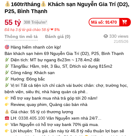
160tr/tháng
Khách sạn Nguyễn Gia Trí (D2),
P25, Bình Thạnh
55 tỷ
Mã số: 91470
308 Triệu/m²
Đã hạ 3 tỷ từ giá chào 58 tỷ
5%
330
views
Thông tin mô tả
Đánh giá (0)
21/05/26
Hàng hiếm nhanh còn kịp!
Bán khách sạn hẻm 69 Nguyễn Gia Trí (D2), P25, Bình Thạnh
Diện tích: MT bự ngang 8x23m ~ 178.4m2 đất
Tầng/lầu: Hầm, trệt, 3 lầu, ST, D/tích sử dụng 815m2
Công năng: Khách sạn
Hướng: Đông bắc
Vị trí Tất cả tiện ích chỉ cách vài bước chân: chợ, trường học,
bệnh viện, siêu thị, nhà hàng quán cà phê..
Hỗ trợ vay bank mua nhà trả góp tới 20 năm!
Review, quay phim, Quảng cáo bán nhà
Giá chào: 55 tỷ có thương lượng
LH:
0338.405.100
Vân Nguyễn xem nhà 24/7...
Vân Nguyễn có hỗ trợ vay bank 70% giá mua.
Lời khuyên: Trả giá căn này từ 46.8 tỷ nếu thuận lợi bạn sẽ