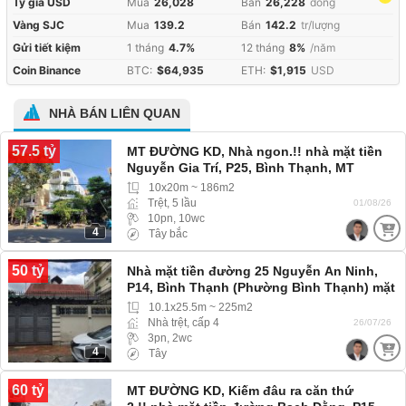
Tỷ giá USD
Mua
26,028
Bán
26,228
đồng
Vàng SJC
Mua
139.2
Bán
142.2
tr/lượng
Gửi tiết kiệm
1 tháng
4.7%
12 tháng
8%
/năm
Coin Binance
BTC:
$64,935
ETH:
$1,915
USD
NHÀ BÁN LIÊN QUAN
57.5 tỷ
MT ĐƯỜNG KD, Nhà ngon.!! nhà mặt tiền
Nguyễn Gia Trí, P25, Bình Thạnh, MT
đường lớn, kinh doanh đa ngành nghề
10x20m ~ 186m2
Trệt, 5 lầu
01/08/26
10pn, 10wc
4
Tây bắc
50 tỷ
Nhà mặt tiền đường 25 Nguyễn An Ninh,
P14, Bình Thạnh (Phường Bình Thạnh) mặt
tiền đường, nhanh mua còn kịp.
10.1x25.5m ~ 225m2
Nhà trệt, cấp 4
26/07/26
3pn, 2wc
4
Tây
60 tỷ
MT ĐƯỜNG KD, Kiếm đâu ra căn thứ