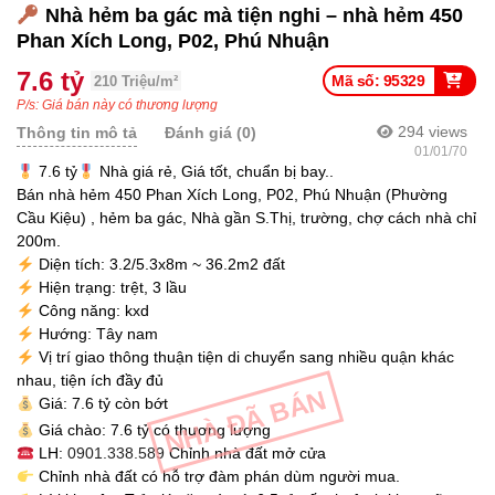
Nhà hẻm ba gác mà tiện nghi – nhà hẻm 450
Phan Xích Long, P02, Phú Nhuận
7.6 tỷ
Mã số: 95329
210 Triệu/m²
P/s: Giá bán này có thương lượng
294
views
Thông tin mô tả
Đánh giá (0)
01/01/70
7.6 tỷ
Nhà giá rẻ, Giá tốt, chuẩn bị bay..
Bán nhà hẻm 450 Phan Xích Long, P02, Phú Nhuận (Phường
Cầu Kiệu) , hẻm ba gác, Nhà gần S.Thị, trường, chợ cách nhà chỉ
200m.
Diện tích: 3.2/5.3x8m ~ 36.2m2 đất
Hiện trạng: trệt, 3 lầu
Công năng: kxd
Hướng: Tây nam
Vị trí giao thông thuận tiện di chuyển sang nhiều quận khác
nhau, tiện ích đầy đủ
NHÀ ĐÃ BÁN
Giá: 7.6 tỷ còn bớt
Giá chào: 7.6 tỷ có thương lượng
LH:
0901.338.589
Chỉnh nhà đất mở cửa
Chỉnh nhà đất có hỗ trợ đàm phán dùm người mua.