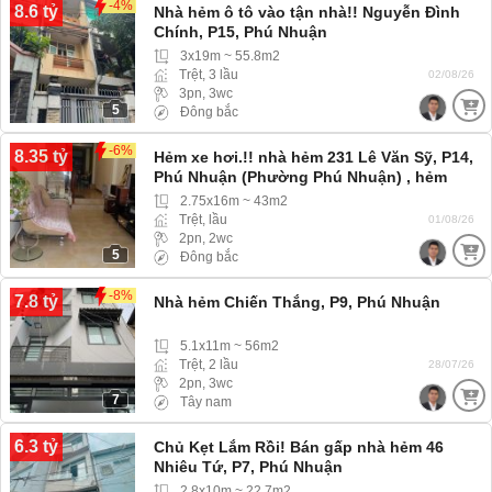
-4%
8.6 tỷ
Nhà hẻm ô tô vào tận nhà!! Nguyễn Đình
Chính, P15, Phú Nhuận
3x19m ~ 55.8m2
Trệt, 3 lầu
02/08/26
3pn, 3wc
5
Đông bắc
-6%
8.35 tỷ
Hẻm xe hơi.!! nhà hẻm 231 Lê Văn Sỹ, P14,
Phú Nhuận (Phường Phú Nhuận) , hẻm
rộng xe hơi 4 chỗ vào tới nhà
2.75x16m ~ 43m2
Trệt, lầu
01/08/26
2pn, 2wc
5
Đông bắc
-8%
7.8 tỷ
Nhà hẻm Chiến Thắng, P9, Phú Nhuận
5.1x11m ~ 56m2
Trệt, 2 lầu
28/07/26
2pn, 3wc
7
Tây nam
6.3 tỷ
Chủ Kẹt Lắm Rồi! Bán gấp nhà hẻm 46
Nhiêu Tứ, P7, Phú Nhuận
2.8x10m ~ 22.7m2