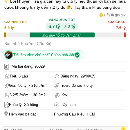
Lời khuyên: Trả giá căn này từ 6.5 tỷ nếu thuận lợi bạn sẽ mua
được khoảng 6.7 tỷ đến 7.2 tỷ đó
, Hãy tham khảo bảng dưới.
Đây là giá gì?
VÙNG MUA TỐT
GIÁ NÊN TRẢ
GIÁ CHÀO
6.7 tỷ - 7.2 tỷ
6.5 tỷ
7.6 tỷ
Môi giới hỗ trợ đàm phán
Bán nhà Phường Cầu Kiệu
"Đã làm việc chủ nhà" Chỉnh nhà đất
Mã bài đăng: 95329
Trệt, 3 Lầu
Đăng ngày: 29/09/25
Giá: 7.6 tỷ ~ 210 tr/m²
Trước đó rao 7.6 tỷ
3.2/5.3x8m ~ 36.2m2
Kxđ
Pháp lý: Sổ hồng
Tây nam
Hẻm vào ba gác
Phường Cầu Kiệu, HCM
!