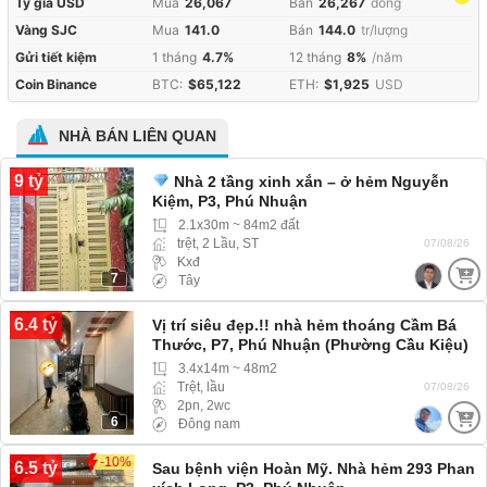
Tỷ giá USD
Mua
26,067
Bán
26,267
đồng
Vàng SJC
Mua
141.0
Bán
144.0
tr/lượng
Gửi tiết kiệm
1 tháng
4.7%
12 tháng
8%
/năm
Coin Binance
BTC:
$65,122
ETH:
$1,925
USD
NHÀ BÁN LIÊN QUAN
9 tỷ
Nhà 2 tầng xinh xắn – ở hẻm Nguyễn
Kiệm, P3, Phú Nhuận
2.1x30m ~ 84m2 đất
trệt, 2 Lầu, ST
07/08/26
Kxđ
7
Tây
6.4 tỷ
Vị trí siêu đẹp.!! nhà hẻm thoáng Cầm Bá
Thước, P7, Phú Nhuận (Phường Cầu Kiệu)
hẻm 3m ba gác ra vào
3.4x14m ~ 48m2
Trệt, lầu
07/08/26
2pn, 2wc
6
Đông nam
-10%
6.5 tỷ
Sau bệnh viện Hoàn Mỹ. Nhà hẻm 293 Phan