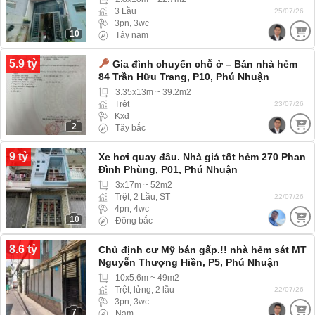
3 Lầu
25/07/26
3pn, 3wc
10
Tây nam
5.9 tỷ
Gia đình chuyển chỗ ở – Bán nhà hẻm
84 Trần Hữu Trang, P10, Phú Nhuận
3.35x13m ~ 39.2m2
Trệt
23/07/26
Kxđ
2
Tây bắc
9 tỷ
Xe hơi quay đầu. Nhà giá tốt hẻm 270 Phan
Đình Phùng, P01, Phú Nhuận
3x17m ~ 52m2
Trệt, 2 Lầu, ST
22/07/26
4pn, 4wc
10
Đông bắc
8.6 tỷ
Chủ định cư Mỹ bán gấp.!! nhà hẻm sát MT
Nguyễn Thượng Hiền, P5, Phú Nhuận
(Phường Đức Nhuận) hẻm 3m ba gác ra
10x5.6m ~ 49m2
vào thoải mái
Trệt, lửng, 2 lầu
22/07/26
3pn, 3wc
7
Nam