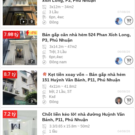
xích Long, P3, Phú Nhuận
3x12m ~ 34m2
3 Lầu
07/08/26
6pn, 4wc
9
Đông
-4%
7.98 tỷ
Bán gấp căn nhà hẻm 524 Phan Xích Long,
P3, Phú Nhuận
3x14.2m ~ 47m2
Trệt, 3 Lầu
06/08/26
6pn,4wc
7
Đông nam
8.7 tỷ
Kẹt tiền xoay vốn – Bán gấp nhà hẻm
151 Huỳnh Văn Bánh, P11, Phú Nhuận
4x11m ~ 41.8m2
trệt, 2 Lầu, ST
06/08/26
Kxđ
3
Đông
7.2 tỷ
Chốt liền kẻo lỡ! nhà đường Huỳnh Văn
Bánh, P11, Phú Nhuận
3.3/3.65 x 15.8m ~ 50m2
1 lầu
04/08/26