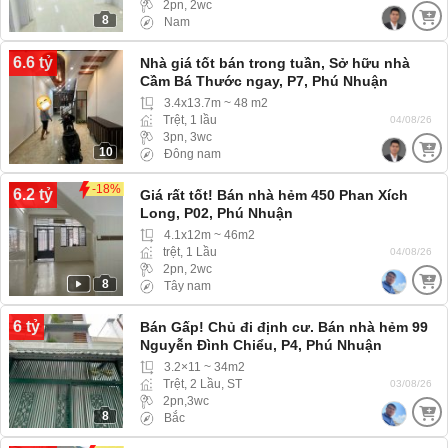
2pn, 2wc
8
Nam
6.6 tỷ
Nhà giá tốt bán trong tuần, Sở hữu nhà
Cầm Bá Thước ngay, P7, Phú Nhuận
3.4x13.7m ~ 48 m2
Trệt, 1 lầu
04/08/26
3pn, 3wc
10
Đông nam
-18%
6.2 tỷ
Giá rất tốt! Bán nhà hẻm 450 Phan Xích
Long, P02, Phú Nhuận
4.1x12m ~ 46m2
trệt, 1 Lầu
04/08/26
2pn, 2wc
8
Tây nam
6 tỷ
Bán Gấp! Chủ đi định cư. Bán nhà hẻm 99
Nguyễn Đình Chiểu, P4, Phú Nhuận
3.2×11 ~ 34m2
Trệt, 2 Lầu, ST
03/08/26
2pn,3wc
8
Bắc