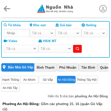
Skip
to
content
Từ khóa
Khu vực
Giá bán
Hướng
Video
HXH/ MT
Bán Nhà Gò Vấp
Bình Thạnh
Phú Nhuận
Tân Bình
Quận 
Hạnh Thông
An Nhơn
Gò Vấp
An Hội Đông
Thông Tây Hội
An Hội Tây
Hiển thị
3
nhà bán
phường An Hội Đông
Phường An Hội Đông:
Gồm các phường 15, 16 (quận Gò Vấp
cũ)