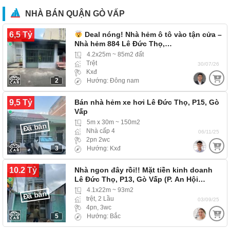
NHÀ BÁN QUẬN GÒ VẤP
6,5 Tỷ
Deal nóng! Nhà hẻm ô tô vào tận cửa –
Nhà hẻm 884 Lê Đức Thọ,…
4.2x25m ~ 85m2 đất
Trệt
30/07/26
Kxđ
2
Hướng: Đông nam
9,5 Tỷ
Bán nhà hẻm xe hơi Lê Đức Thọ, P15, Gò
Vấp
5m x 30m ~ 150m2
Đã bán
Nhà cấp 4
06/11/25
2pn 2wc
3
Hướng: Kxđ
10.2 Tỷ
Nhà ngon đây rồi!! Mặt tiền kinh doanh
Lê Đức Thọ, P13, Gò Vấp (P. An Hội…
4.1x22m ~ 93m2
Đã bán
trệt, 2 Lầu
03/09/25
4pn, 3wc
5
Hướng: Bắc