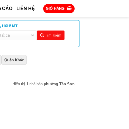
 CÁO
LIÊN HỆ
GIỎ HÀNG
HXH/ MT
Tìm Kiếm
Quận Khác
Hiển thị
1
nhà bán
phường Tân Sơn