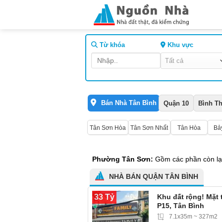
Skip
to
content
Từ khóa
Khu vực
Bán Nhà Tân Bình
Quận 10
Bình T
Tân Sơn Hòa
Tân Sơn Nhất
Tân Hòa
Bả
Phường Tân Sơn:
Gồm các phần còn lạ
NHÀ BÁN QUẬN TÂN BÌNH
33 Tỷ
Khu đất rộng! Mặt 
P15, Tân Bình
7.1x35m ~ 327m2