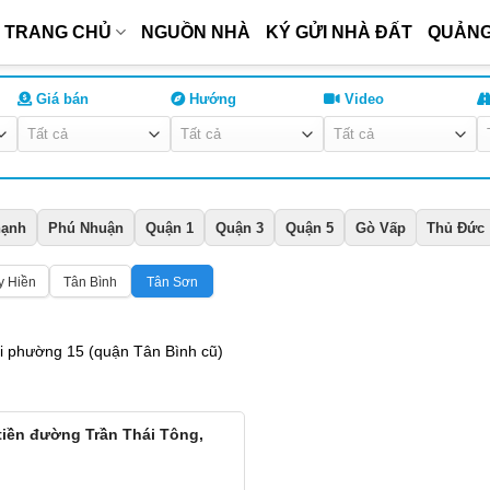
TRANG CHỦ
NGUỒN NHÀ
KÝ GỬI NHÀ ĐẤT
QUẢNG
Giá bán
Hướng
Video
hạnh
Phú Nhuận
Quận 1
Quận 3
Quận 5
Gò Vấp
Thủ Đức
y Hiền
Tân Bình
Tân Sơn
i phường 15 (quận Tân Bình cũ)
tiền đường Trần Thái Tông,