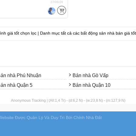
27/06/26
 giá tốt chọn lọc | Danh mục tất cả các bất động sản nhà bán giá t
án nhà Phú Nhuận
Bán nhà Gò Vấp
án nhà Quận 5
Bán nhà Quận 10
Anonymous Tracking | (All:1,4 Tr) - (d:6,2 N) - (w:23,8 N) - (m:127,9 N)
Website Được Quản Lý Và Duy Trì Bởi Chỉnh Nhà Đất