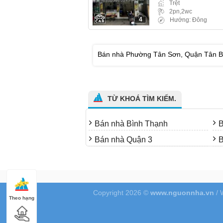
Trệt
2pn,2wc
4
Hướng: Đông
Bán nhà Phường Tân Sơn, Quận Tân Bình
TỪ KHOÁ TÌM KIẾM.
Bán nhà Bình Thạnh
B
Bán nhà Quận 3
B
Copyright 2026 ©
www.nguonnha.vn
/ 
Theo hạng