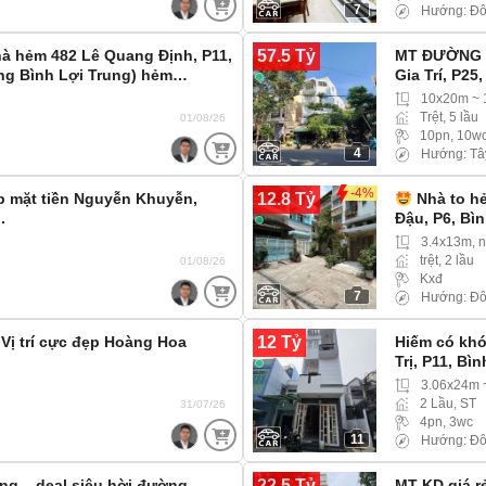
7
Hướng: Đ
57.5 Tỷ
hà hẻm 482 Lê Quang Định, P11,
MT ĐƯỜNG K
ng Bình Lợi Trung) hẻm…
Gia Trí, P2
10x20m ~
Trệt, 5 lầu
01/08/26
10pn, 10w
4
Hướng: Tâ
-4%
12.8 Tỷ
p mặt tiền Nguyễn Khuyễn,
Nhà to h
.
Đậu, P6, Bì
3.4x13m, 
trệt, 2 lầu
01/08/26
Kxđ
7
Hướng: Đ
12 Tỷ
 Vị trí cực đẹp Hoàng Hoa
Hiếm có khó
Trị, P11, Bì
3.06x24m 
2 Lầu, ST
31/07/26
4pn, 3wc
11
Hướng: Đ
22.5 Tỷ
ộng – deal siêu hời đường
MT KD giá rẻ