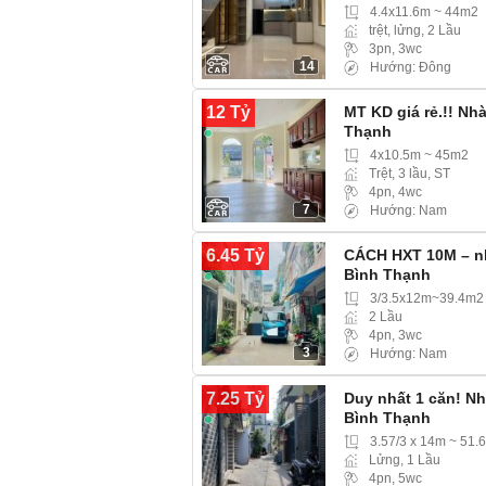
4.4x11.6m ~ 44m2
trệt, lửng, 2 Lầu
3pn, 3wc
14
Hướng: Đông
12 Tỷ
MT KD giá rẻ.!! Nh
Thạnh
4x10.5m ~ 45m2
Trệt, 3 lầu, ST
4pn, 4wc
7
Hướng: Nam
6.45 Tỷ
CÁCH HXT 10M – nh
Bình Thạnh
3/3.5x12m~39.4m2
2 Lầu
4pn, 3wc
3
Hướng: Nam
7.25 Tỷ
Duy nhất 1 căn! N
Bình Thạnh
3.57/3 x 14m ~ 51.
Lửng, 1 Lầu
4pn, 5wc