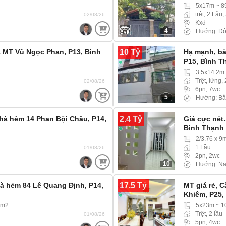
5x17m ~ 8
trệt, 2 Lầu,
02/08/26
Kxđ
4
Hướng: Đ
10 Tỷ
à MT Vũ Ngọc Phan, P13, Bình
Hạ mạnh, bà
P15, Bình 
3.5x14.2m
Trệt, lửng, 
02/08/26
6pn, 7wc
5
Hướng: Bắ
2.4 Tỷ
à hẻm 14 Phan Bội Châu, P14,
Giá cực nét
Bình Thạnh
2/3.76 x 9
1 Lầu
01/08/26
2pn, 2wc
10
Hướng: N
17.5 Tỷ
hà hẻm 84 Lê Quang Định, P14,
MT giá rẻ, C
Khiêm, P25
6m2
5x23m ~ 
Trệt, 2 lầu
01/08/26
5pn, 4wc