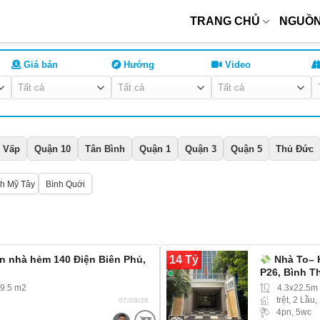
TRANG CHỦ
NGUỒN
Giá bán
Hướng
Video
 Vấp
Quận 10
Tân Bình
Quận 1
Quận 3
Quận 5
Thủ Đức
h Mỹ Tây
Bình Quới
14 Tỷ
án nhà hẻm 140 Điện Biên Phủ,
Nhà To– 
P26, Bình T
69.5 m2
4.3x22.5m
trệt, 2 Lầu,
07/08/26
4pn, 5wc