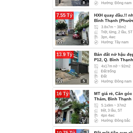
8
Hướng: Đông nam
7,55 Tỷ
HXH quay đầu.!! n
Bình Thạnh (Phườ
3.8x7m ~ 38m2
Trệt, lửng, 2 lầu, ST
3pn, 4wc
2
Hướng: Tây nam
13.9 Tỷ
Bán đất nở hậu đẹ
P12, Q. Bình Thạnh
4x17m nở ~ 92m2
Đất trống
Đất
5
Hướng: Đông nam
16 Tỷ
MT giá rẻ, Căn góc
Thám, Bình Thạnh
5.1x9m ~ 37m2
trệt, 3 lầu, ST
4pn 4wc
12
Hướng: Đông bắc
10.75 Tỷ
Đất mặt tiền cực r