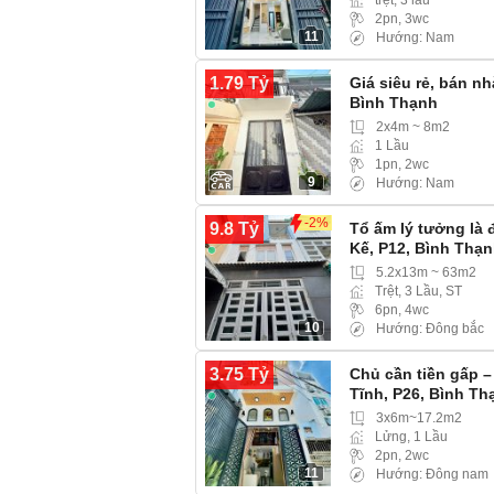
2pn, 3wc
11
Hướng: Nam
1.79 Tỷ
Giá siêu rẻ, bán n
Bình Thạnh
2x4m ~ 8m2
1 Lầu
1pn, 2wc
9
Hướng: Nam
-2%
9.8 Tỷ
Tổ ấm lý tưởng là
Kế, P12, Bình Thạ
5.2x13m ~ 63m2
Trệt, 3 Lầu, ST
6pn, 4wc
10
Hướng: Đông bắc
3.75 Tỷ
Chủ cần tiền gấp 
Tĩnh, P26, Bình Th
3x6m~17.2m2
Lửng, 1 Lầu
2pn, 2wc
11
Hướng: Đông nam