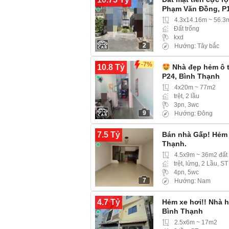
Phạm Văn Đồng, P1
4.3x14.16m ~ 56.3
Đất trống
kxd
2
Hướng: Tây bắc
-7%
10.8 Tỷ
Nhà đẹp hẻm ô t
P24, Bình Thạnh
4x20m ~ 77m2
trệt, 2 lầu
3pn, 3wc
9
Hướng: Đông
7.5 Tỷ
Bán nhà Gấp! Hẻm X
Thạnh.
4.5x9m ~ 36m2 đất
trệt, lửng, 2 Lầu, ST
4pn, 5wc
7
Hướng: Nam
4.7 Tỷ
Hẻm xe hơi!! Nhà 
Bình Thạnh
2.5x6m ~ 17m2