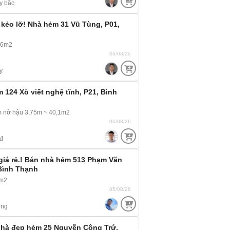
y bắc
 kẻo lỡ! Nhà hẻm 31 Vũ Tùng, P01,
46m2
06/08/26
y
 124 Xô viết nghệ tĩnh, P21, Bình
m nở hậu 3,75m ~ 40,1m2
06/08/26
đ
giá rẻ.! Bán nhà hẻm 513 Phạm Văn
Bình Thạnh
0m2
05/08/26
ông
nhà đẹp hẻm 25 Nguyễn Công Trứ,