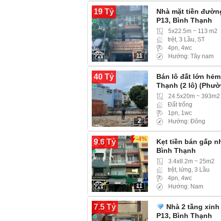
19 Tỷ
Nhà mặt tiền đườn
P13, Bình Thạnh
5x22.5m ~ 113 m2
trệt, 3 Lầu, ST
4pn, 4wc
11
Hướng: Tây nam
40 Tỷ
Bán lô đất lớn hẻm
Thạnh (2 lô) (Phư
24.5x20m ~ 393m2
Đất trống
1pn, 1wc
2
Hướng: Đông
-4%
9.6 Tỷ
Kẹt tiền bán gấp n
Bình Thạnh
3.4x8.2m ~ 25m2
trệt, lửng, 3 Lầu
4pn, 4wc
11
Hướng: Nam
7.5 Tỷ
Nhà 2 tầng xinh
P13, Bình Thạnh