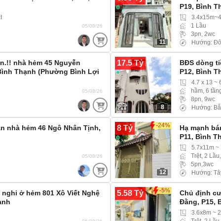
P19, Bình T
t
3.4x15m~
1 Lầu
05/08/26
3pn, 2wc
11
Hướng: Đ
17.5 Tỷ
n.!! nhà hẻm 45 Nguyễn
BĐS dòng ti
Bình Thạnh (Phường Bình Lợi
P12, Bình T
4.7 x 13 ~
hầm, 6 tần
05/08/26
8pn, 9wc
8
Hướng: Bắ
-24%
8 Tỷ
Bán nhà hẻm 46 Ngô Nhân Tịnh,
Hạ mạnh bá
P11, Bình T
5.7x11m ~
Trệt, 2 Lầu
05/08/26
5pn,3wc
12
Hướng: Tâ
-5%
5.58 Tỷ
 nghi ở hẻm 801 Xô Viết Nghệ
Chủ định cư
ạnh
Đằng, P15, 
3.6x8m ~ 
Trệt, 2 Lầu