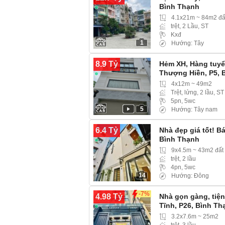
Bình Thạnh
4.1x21m ~ 84m2 đấ
trệt, 2 Lầu, ST
Kxđ
1
Hướng: Tây
8.9 Tỷ
Hẻm XH, Hàng tuyể
Thượng Hiền, P5, 
Trung)…
4x12m ~ 49m2
Trệt, lửng, 2 lầu, ST
5pn, 5wc
5
Hướng: Tây nam
6.4 Tỷ
Nhà đẹp giá tốt! 
Bình Thạnh
9x4.5m ~ 43m2 đất
trệt, 2 lầu
4pn, 5wc
14
Hướng: Đông
-7%
4.98 Tỷ
Nhà gọn gàng, tiện
Tĩnh, P26, Bình Th
3.2x7.6m ~ 25m2
trệt, 3 lầu