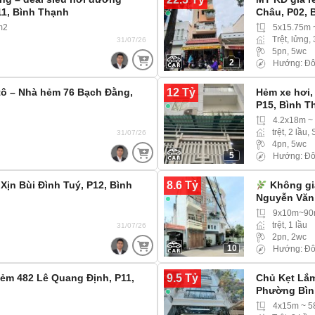
1, Bình Thạnh
Châu, P02, 
m2
5x15.75m 
Trệt, lửng, 
31/07/26
5pn, 5wc
2
Hướng: Đô
12 Tỷ
ô – Nhà hẻm 76 Bạch Đằng,
Hẻm xe hơi,
P15, Bình 
4.2x18m ~
trệt, 2 lầu,
31/07/26
4pn, 5wc
5
Hướng: Đ
8.6 Tỷ
ịn Bùi Đình Tuý, P12, Bình
Không gia
Nguyễn Văn 
9x10m~90
trệt, 1 lầu
31/07/26
2pn, 2wc
10
Hướng: Đô
9.5 Tỷ
hẻm 482 Lê Quang Định, P11,
Chủ Kẹt Lắ
Phường Bìn
4x15m ~ 