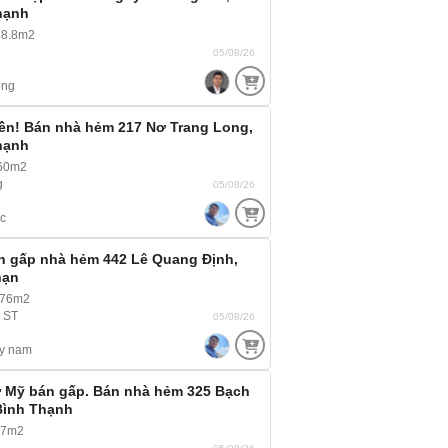
hạnh
48.8m2
05/08/26
ông
ền! Bán nhà hẻm 217 Nơ Trang Long,
hạnh
 60m2
g
05/08/26
c
n gấp nhà hẻm 442 Lê Quang Định,
hạn
 76m2
, ST
05/08/26
y nam
 Mỹ bán gấp. Bán nhà hẻm 325 Bạch
Bình Thạnh
27m2