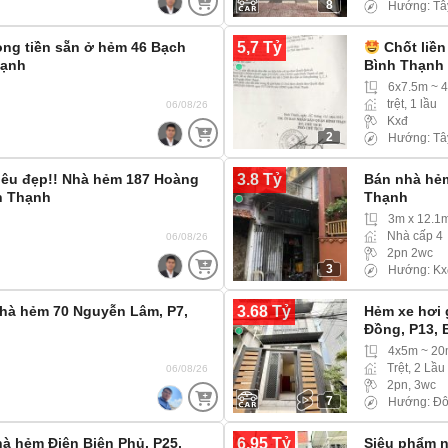
8
Hướng: Tâ
5,7 Tỷ
ng tiền sẵn ở hẻm 46 Bạch
Chốt liền
hạnh
Bình Thạnh
6x7.5m ~ 
trệt, 1 lầu
06/08/26
Kxđ
2
Hướng: Tâ
3.8 Tỷ
 siêu đẹp!! Nhà hẻm 187 Hoàng
Bán nhà hẻm
h Thạnh
Thạnh
3m x 12.1
Nhà cấp 4
06/08/26
2pn 2wc
3
Hướng: Kx
3.68 Tỷ
hà hẻm 70 Nguyễn Lâm, P7,
Hẻm xe hơi 
Đồng, P13, 
4x5m ~ 2
Trệt, 2 Lầu
06/08/26
2pn, 3wc
7
Hướng: Đ
6.95 Tỷ
hà hẻm Điện Biên Phủ, P25,
Siêu phẩm 