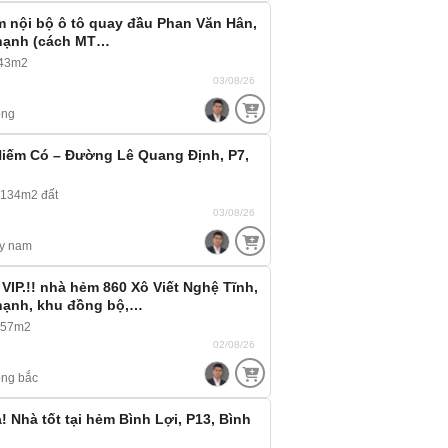
 nội bộ ô tô quay đầu Phan Văn Hân,
Thạnh (cách MT…
143m2
03/08/26
ông
iếm Có – Đường Lê Quang Định, P7,
 134m2 đất
03/08/26
y nam
VIP.!! nhà hẻm 860 Xô Viết Nghệ Tĩnh,
hạnh, khu đồng bộ,…
 57m2
02/08/26
ng bắc
 Nhà tốt tại hẻm Bình Lợi, P13, Bình