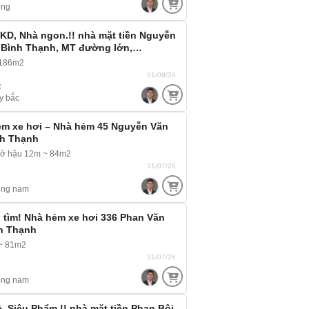
ông
D, Nhà ngon.!! nhà mặt tiền Nguyễn
5, Bình Thạnh, MT đường lớn,…
 186m2
01/08/26
c
y bắc
ẻm xe hơi – Nhà hẻm 45 Nguyễn Văn
nh Thạnh
nở hậu 12m ~ 84m2
31/07/26
ông nam
 tìm! Nhà hẻm xe hơi 336 Phan Văn
nh Thạnh
~ 81m2
31/07/26
ông nam
, Siêu Phẩm.!! nhà mặt tiền Phan Bội