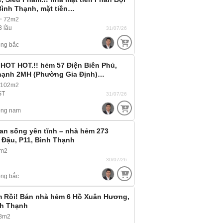
Bình Thạnh, mặt tiền…
~ 72m2
3 lầu
31/07/26
ng bắc
 HOT HOT.!! hẻm 57 Điện Biên Phủ,
Thạnh 2MH (Phường Gia Định)…
 102m2
 ST
31/07/26
ông nam
n sống yên tĩnh – nhà hẻm 273
Đậu, P11, Bình Thạnh
m2
30/07/26
ng bắc
m Rồi! Bán nhà hẻm 6 Hồ Xuân Hương,
h Thạnh
58m2