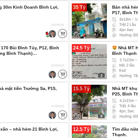
35 Tỷ
g 30m Kinh Doanh Bình Lợi,
Bán nhà hẻm
P17, Bình 
8x18m ~ 
Trệt 2 Lầu
03/08/26
4pn 4wc
3
Hướng: Đ
24.5 Tỷ
 170 Bùi Đình Túy, P12, Bình
Nhà MT H
ờng Bình Thạnh)…
Bình Thạnh
3.7x23m ~
trệt, 2 lầu
03/08/26
Kxđ
2
Hướng: Tâ
15.5 Tỷ
hà mặt tiền Trường Sa, P15,
Nhà MT khu 
P25, Bình T
4.2x15m ~
Trệt, 4 lầu
02/08/26
4pn, 5wc
8
Hướng: Đô
12.5 Tỷ
 xắn – nhà hẻm 21 Bình Lợi,
Tìm đâu nữa!
Thạnh.