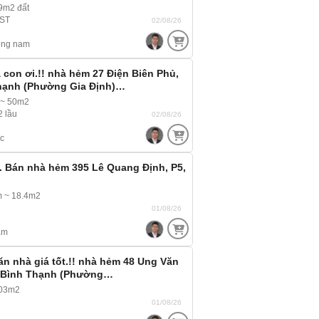
9m2 đất
 ST
02/08/26
ông nam
 con ơi.!! nhà hẻm 27 Điện Biên Phủ,
Thạnh (Phường Gia Định)…
 ~ 50m2
2 lầu
02/08/26
c
.. Bán nhà hẻm 395 Lê Quang Định, P5,
m ~ 18.4m2
01/08/26
am
ăn nhà giá tốt.!! nhà hẻm 48 Ung Văn
, Bình Thạnh (Phường…
103m2
01/08/26