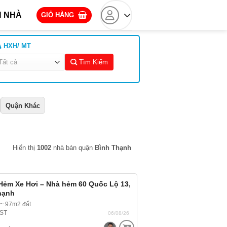
 NHÀ
GIỎ HÀNG
HXH/ MT
Tìm Kiếm
Quận Khác
Hiển thị
1002
nhà bán quận
Bình Thạnh
Hẻm Xe Hơi – Nhà hẻm 60 Quốc Lộ 13,
hạnh
 ~ 97m2 đất
 ST
06/08/26