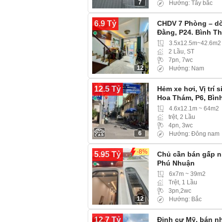
7
Hướng: Tây bắc
6.9 Tỷ
CHDV 7 Phòng – dò
Đằng, P24. Bình T
3.5x12.5m~42.6m2
2 Lầu, ST
7pn, 7wc
12
Hướng: Nam
12.5 Tỷ
Hẻm xe hơi, Vị trí
Hoa Thám, P6, Bìn
4.6x12.1m ~ 64m2
trệt, 2 Lầu
4pn, 3wc
6
Hướng: Đông nam
-8%
5.95 Tỷ
Chủ cần bán gấp n
Phú Nhuận
6x7m ~ 39m2
Trệt, 1 Lầu
3pn,2wc
12
Hướng: Bắc
12.7 Tỷ
Định cư Mỹ, bán n