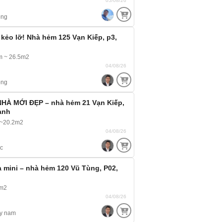
05/08/26
ông
 kẻo lỡ! Nhà hẻm 125 Vạn Kiếp, p3,
m ~ 26.5m2
04/08/26
ông
HÀ MỚI ĐẸP – nhà hẻm 21 Vạn Kiếp,
ạnh
 ~20.2m2
04/08/26
c
 mini – nhà hẻm 120 Vũ Tùng, P02,
8m2
04/08/26
y nam