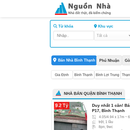
Skip
to
content
Từ khóa
Khu vực
Bán Nhà Bình Thạnh
Phú Nhuận
Gò
Gia Định
Bình Thạnh
Bình Lợi Trung
Thạn
NHÀ BÁN QUẬN BÌNH THẠNH
9.2 Tỷ
Duy nhất 1 căn! B
P17, Bình Thạnh
4.05/4.94 x 17m ~ 
trệt, 1 lầu
8pn, 9wc