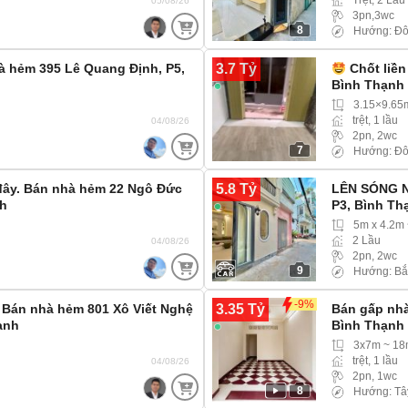
05/08/26
3pn,3wc
8
Hướng: Đ
3.7 Tỷ
hà hẻm 395 Lê Quang Định, P5,
Chốt liền
Bình Thạnh
3.15×9.65
trệt, 1 lầu
04/08/26
2pn, 2wc
7
Hướng: Đ
5.8 Tỷ
 đây. Bán nhà hẻm 22 Ngô Đức
LÊN SÓNG N
nh
P3, Bình Th
5m x 4.2m
2 Lầu
04/08/26
2pn, 2wc
9
Hướng: Bắ
-9%
3.35 Tỷ
– Bán nhà hẻm 801 Xô Viết Nghệ
Bán gấp nhà
ạnh
Bình Thạnh
3x7m ~ 1
trệt, 1 lầu
04/08/26
2pn, 1wc
8
Hướng: Tâ