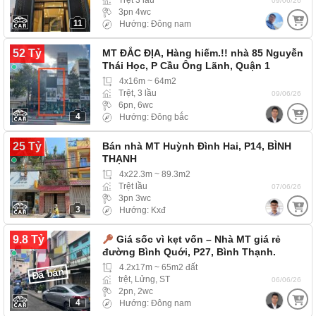
09/06/26
3pn 4wc
11
Hướng: Đông nam
52 Tỷ
MT ĐẮC ĐỊA, Hàng hiếm.!! nhà 85 Nguyễn
Thái Học, P Cầu Ông Lãnh, Quận 1
(Phường…
4x16m ~ 64m2
Trệt, 3 lầu
09/06/26
6pn, 6wc
4
Hướng: Đông bắc
25 Tỷ
Bán nhà MT Huỳnh Đình Hai, P14, BÌNH
THẠNH
4x22.3m ~ 89.3m2
Trệt lầu
07/06/26
3pn 3wc
3
Hướng: Kxđ
9.8 Tỷ
Giá sốc vì kẹt vốn – Nhà MT giá rẻ
đường Bình Quới, P27, Bình Thạnh.
4.2x17m ~ 65m2 đất
Đã bán
trệt, Lửng, ST
06/06/26
2pn, 2wc
4
Hướng: Đông nam