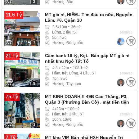
2
Hướng: Bắc
11.6 Tỷ
MT giá rẻ, HIẾM.. Tìm đâu ra nữa, Nguyễn
Lâm, P6, Quận 10
3.5x10m ~ 36m2
Lửng, 2 lầu, ST
16/06/26
5pn,4wc
7
Hướng: Đông bắc
21 Tỷ
Cầm bank 16 tỷ, Kẹt.. Bán gấp MT giá rẻ
nhất khu Ngô Tất Tố
4.8 x 22m ~ 108.1m2
Hầm, trệt, Lửng, 4 Lầu, ST
14/06/26
7pn, 8wc
9
Hướng: Tây nam
75 Tỷ
MT KINH DOANH.!! 49B Cao Thắng, P3,
Quận 3 (Phường Bàn Cờ) , mặt tiền tiện
kinh…
4x23m ~ 100m2
Hầm, trệt, 2 lầu, ST
12/06/26
10pn, 10wc
3
Hướng: Đông bắc
-4%
7 Tỷ
MT khu VIP, Bán nhà HXH Nguyễn Tri