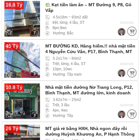
16,8 Tỷ
Kẹt tiền làm ăn – MT Đường 9, P8, Gò
Vấp
4.5x18m ~ 93m2 đất
trệt, lửng, 4 lầu, ST
02/07/26
8pn,9wc
7
Hướng: Bắc
45 Tỷ
MT ĐƯỜNG KD, Hàng hiếm.!! nhà mặt tiền
4 Nguyễn Cửu Vân, P17, Bình Thạnh, MT
đường…
5.2x17m ~ 84m2
Trệt, lửng, 4 lầu, ST
01/07/26
10pn, 10wc
3
Hướng: Tây nam
10.8 Tỷ
Nhà mặt tiền đường Nơ Trang Long, P12,
Bình Thạnh, MT đường lớn, kinh doanh
đa ngành…
3.62x7m ~ 25m2
Trệt, 3 lầu
01/07/26
4pn, 4wc
3
Hướng: Tây
26 Tỷ
MT giá rẻ bằng HXH, Nhà ngon đây rồi
đường Huỳnh Khương An, P Hạnh Thông