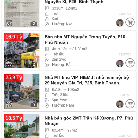
Nguyễn Xí, P26, Bình Thạnh
3x36m~124m2
Trệt
03/07/26
Kxđ
2
Hướng: Kxđ
-5%
16.9 Tỷ
Bán nhà MT Nguyễn Trọng Tuyển, P10,
Phú Nhuận
4m x 12m ~ 81.31m2
Trệt lầu
03/07/26
2pn 2wc
2
Hướng: Bắc
25,9 Tỷ
Nhà MT khu VIP, HIẾM.!! nhà hẻm nội bộ
29 Nguyễn Gia Trí, P25, Bình Thạnh,
khu…
6x18m ~ 108m2
Trệt, 3 lầu
03/07/26
5pn, 5wc
3
Hướng: Nam
18.5 Tỷ
Nhà bán góc 2MT Trần Kế Xương, P7, Phú
Nhuận
8x14m ~ 97m2
Trệt lầu
02/07/26