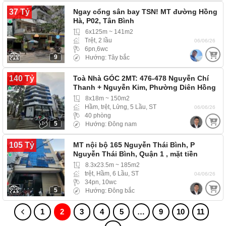
37 Tỷ
Ngay cổng sân bay TSN! MT đường Hồng
Hà, P02, Tân Bình
6x125m ~ 141m2
Trệt, 2 lầu
06/06/26
6pn,6wc
9
Hướng: Tây bắc
140 Tỷ
Toà Nhà GÓC 2MT: 476-478 Nguyễn Chí
Thanh + Nguyễn Kim, Phường Diên Hồng
8x18m ~ 150m2
Hầm, trệt, Lửng, 5 Lầu, ST
06/06/26
40 phòng
5
Hướng: Đông nam
105 Tỷ
MT nội bộ 165 Nguyễn Thái Bình, P
Nguyễn Thái Bình, Quận 1 , mặt tiền
tiện…
8.3x23.5m ~ 185m2
trệt, Hầm, 6 Lầu, ST
04/06/26
34pn, 10wc
5
Hướng: Đông bắc
1
2
3
4
5
…
9
10
11