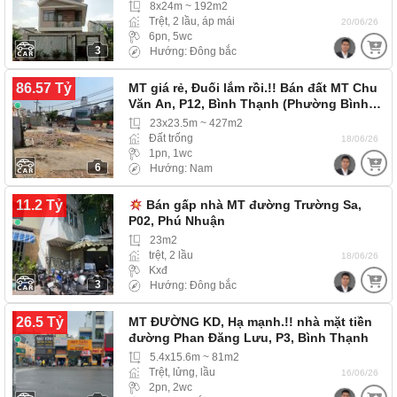
8x24m ~ 192m2
Trệt, 2 lầu, áp mái
20/06/26
6pn, 5wc
3
Hướng: Đông bắc
86.57 Tỷ
MT giá rẻ, Đuối lắm rồi.!! Bán đất MT Chu
Văn An, P12, Bình Thạnh (Phường Bình…
23x23.5m ~ 427m2
Đất trống
18/06/26
1pn, 1wc
6
Hướng: Nam
11.2 Tỷ
Bán gấp nhà MT đường Trường Sa,
P02, Phú Nhuận
23m2
trệt, 2 lầu
18/06/26
Kxđ
3
Hướng: Đông bắc
26.5 Tỷ
MT ĐƯỜNG KD, Hạ mạnh.!! nhà mặt tiền
đường Phan Đăng Lưu, P3, Bình Thạnh
(Phường Gia…
5.4x15.6m ~ 81m2
Trệt, lửng, lầu
16/06/26
2pn, 2wc