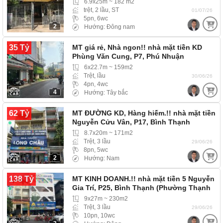
6.9x25m ~ 182 m2
trệt, 2 lầu, ST
01/07/26
5pn, 6wc
2
Hướng: Đông nam
35 Tỷ
MT giá rẻ, Nhà ngon!! nhà mặt tiền KD
Phùng Văn Cung, P7, Phú Nhuận
(Phường Cầu…
6x22.7m ~ 159m2
Trệt, lầu
30/06/26
4pn, 4wc
4
Hướng: Tây bắc
62 Tỷ
MT ĐƯỜNG KD, Hàng hiếm.!! nhà mặt tiền
Nguyễn Cửu Vân, P17, Bình Thạnh
(Phường Gia Định)…
8.7x20m ~ 171m2
Trệt, 3 lầu
29/06/26
8pn, 5wc
2
Hướng: Nam
138 Tỷ
MT KINH DOANH.!! nhà mặt tiền 5 Nguyễn
Gia Trí, P25, Bình Thạnh (Phường Thạnh
Mỹ Tây)
9x27m ~ 230m2
Trệt, 3 lầu
29/06/26
10pn, 10wc