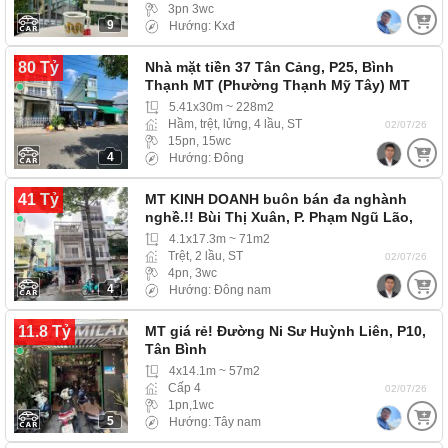
3pn 3wc
9
Hướng: Kxđ
80 Tỷ
Nhà mặt tiền 37 Tân Cảng, P25, Bình
Thạnh MT (Phường Thạnh Mỹ Tây) MT
đường lớn,…
5.41x30m ~ 228m2
Hầm, trệt, lửng, 4 lầu, ST
02/07/26
15pn, 15wc
4
Hướng: Đông
41 Tỷ
MT KINH DOANH buôn bán đa nghành
nghề.!! Bùi Thị Xuân, P. Phạm Ngũ Lão,
Quận 1…
4.1x17.3m ~ 71m2
Trệt, 2 lầu, ST
02/07/26
4pn, 3wc
4
Hướng: Đông nam
11.8 Tỷ
MT giá rẻ! Đường Ni Sư Huỳnh Liên, P10,
Tân Bình
4x14.1m ~ 57m2
Cấp 4
02/07/26
1pn,1wc
5
Hướng: Tây nam