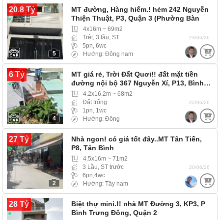
20.8 Tỷ
MT đường, Hàng hiếm.! hẻm 242 Nguyễn
Thiện Thuật, P3, Quận 3 (Phường Bàn
Cờ)
4x16m ~ 69m2
Trệt, 3 lầu, ST
23/06/26
5pn, 6wc
5
Hướng: Đông nam
6 Tỷ
MT giá rẻ, Trời Đất Quơi!! đất mặt tiền
đường nội bộ 367 Nguyễn Xí, P13, Bình…
4.2x16.2m ~ 68m2
Đất trống
22/06/26
1pn, 1wc
4
Hướng: Đông
27 Tỷ
Nhà ngon! có giá tốt đây..MT Tân Tiến,
P8, Tân Bình
4.5x16m ~ 71m2
3 Lầu, ST trước
20/06/26
6pn,4wc
2
Hướng: Tây nam
28 Tỷ
Biệt thự mini.!! nhà MT Đường 3, KP3, P
Bình Trưng Đông, Quận 2