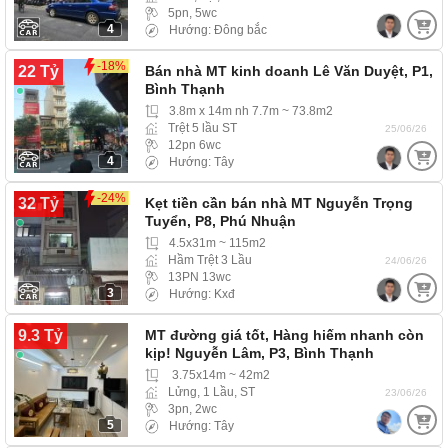
5pn, 5wc
4
Hướng: Đông bắc
-18%
22 Tỷ
Bán nhà MT kinh doanh Lê Văn Duyệt, P1,
Bình Thạnh
3.8m x 14m nh 7.7m ~ 73.8m2
Trệt 5 lầu ST
25/06/26
12pn 6wc
4
Hướng: Tây
-24%
32 Tỷ
Kẹt tiền cần bán nhà MT Nguyễn Trọng
Tuyển, P8, Phú Nhuận
4.5x31m ~ 115m2
Hầm Trệt 3 Lầu
24/06/26
13PN 13wc
3
Hướng: Kxđ
9.3 Tỷ
MT đường giá tốt, Hàng hiếm nhanh còn
kịp! Nguyễn Lâm, P3, Bình Thạnh
3.75x14m ~ 42m2
Lửng, 1 Lầu, ST
23/06/26
3pn, 2wc
5
Hướng: Tây