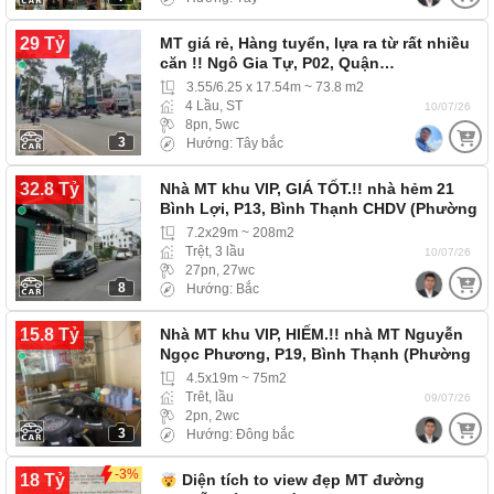
29 Tỷ
MT giá rẻ, Hàng tuyển, lựa ra từ rất nhiều
căn !! Ngô Gia Tự, P02, Quận…
3.55/6.25 x 17.54m ~ 73.8 m2
4 Lầu, ST
10/07/26
8pn, 5wc
3
Hướng: Tây bắc
32.8 Tỷ
Nhà MT khu VIP, GIÁ TỐT.!! nhà hẻm 21
Bình Lợi, P13, Bình Thạnh CHDV (Phường
Bình…
7.2x29m ~ 208m2
Trệt, 3 lầu
10/07/26
27pn, 27wc
8
Hướng: Bắc
15.8 Tỷ
Nhà MT khu VIP, HIẾM.!! nhà MT Nguyễn
Ngọc Phương, P19, Bình Thạnh (Phường
Thạnh Mỹ Tây)
4.5x19m ~ 75m2
Trêt, lầu
09/07/26
2pn, 2wc
3
Hướng: Đông bắc
-3%
18 Tỷ
Diện tích to view đẹp MT đường