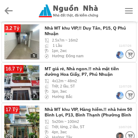
Skip
to
content
3.2 Tỷ
Nhà MT khu VIP,!! Duy Tân, P15, Q Phú
Nhuận
2.5x7m ~ 16m2
1 Lầu
11/07/26
1pn, 2wc
5
Hướng: Đông nam
16.7 Tỷ
MT giá rẻ, Nhà ngon.!! nhà mặt tiền
đường Hoa Giấy, P7, Phú Nhuận
4x12m ~ 48m2
Trệt, 2 lầu, ST
11/07/26
3pn, 3wc
7
Hướng: Bắc
17 Tỷ
Nhà MT khu VIP, Hàng hiếm.!! nhà hẻm 50
Bình Lợi, P13, Bình Thạnh (Phường Bình
Lợi…
5x20m ~ 100m2
Trệt, lửng, 2 lầu, ST
10/07/26
4pn, 3wc
7
Hướng: Tây