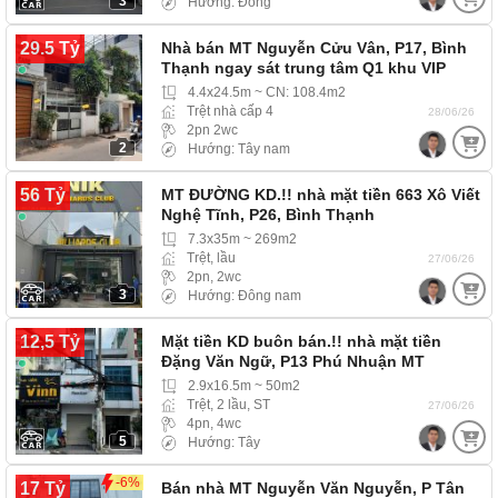
3
Hướng: Đông
29.5 Tỷ
Nhà bán MT Nguyễn Cửu Vân, P17, Bình
Thạnh ngay sát trung tâm Q1 khu VIP
4.4x24.5m ~ CN: 108.4m2
Trệt nhà cấp 4
28/06/26
2pn 2wc
2
Hướng: Tây nam
56 Tỷ
MT ĐƯỜNG KD.!! nhà mặt tiền 663 Xô Viết
Nghệ Tĩnh, P26, Bình Thạnh
7.3x35m ~ 269m2
Trệt, lầu
27/06/26
2pn, 2wc
3
Hướng: Đông nam
12,5 Tỷ
Mặt tiền KD buôn bán.!! nhà mặt tiền
Đặng Văn Ngữ, P13 Phú Nhuận MT
(Phường Phú…
2.9x16.5m ~ 50m2
Trệt, 2 lầu, ST
27/06/26
4pn, 4wc
5
Hướng: Tây
-6%
17 Tỷ
Bán nhà MT Nguyễn Văn Nguyễn, P Tân