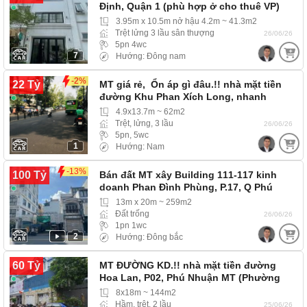
Định, Quận 1 (phù hợp ở cho thuê VP)
3.95m x 10.5m nở hậu 4.2m ~ 41.3m2
Trệt lửng 3 lầu sân thượng
26/06/26
5pn 4wc
7
Hướng: Đông nam
-2%
22 Tỷ
MT giá rẻ, Ổn áp gì đâu.!! nhà mặt tiền
đường Khu Phan Xích Long, nhanh
mua…
4.9x13.7m ~ 62m2
Trệt, lửng, 3 lầu
26/06/26
5pn, 5wc
1
Hướng: Nam
-13%
100 Tỷ
Bán đất MT xây Building 111-117 kinh
doanh Phan Đình Phùng, P.17, Q Phú
Nhuận
13m x 20m ~ 259m2
Đất trống
26/06/26
1pn 1wc
2
Hướng: Đông bắc
60 Tỷ
MT ĐƯỜNG KD.!! nhà mặt tiền đường
Hoa Lan, P02, Phú Nhuận MT (Phường
Cầu Kiệu) MT…
8x18m ~ 144m2
Hầm, trệt, 2 lầu
25/06/26