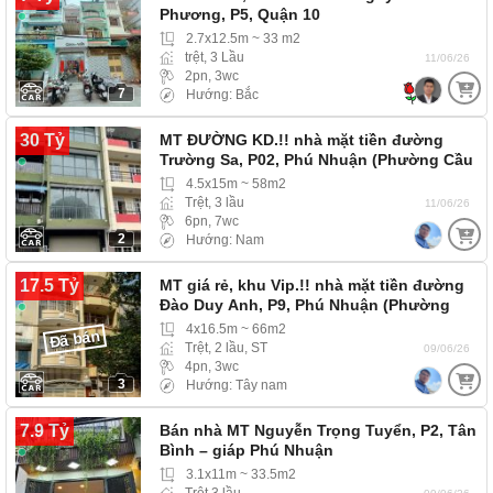
Phương, P5, Quận 10
2.7x12.5m ~ 33 m2
trệt, 3 Lầu
11/06/26
2pn, 3wc
7
Hướng: Bắc
30 Tỷ
MT ĐƯỜNG KD.!! nhà mặt tiền đường
Trường Sa, P02, Phú Nhuận (Phường Cầu
Kiệu) MT đường…
4.5x15m ~ 58m2
Trệt, 3 lầu
11/06/26
6pn, 7wc
2
Hướng: Nam
17.5 Tỷ
MT giá rẻ, khu Vip.!! nhà mặt tiền đường
Đào Duy Anh, P9, Phú Nhuận (Phường
Đức…
4x16.5m ~ 66m2
Đã bán
Trệt, 2 lầu, ST
09/06/26
4pn, 3wc
3
Hướng: Tây nam
7.9 Tỷ
Bán nhà MT Nguyễn Trọng Tuyển, P2, Tân
Bình – giáp Phú Nhuận
3.1x11m ~ 33.5m2
Trệt 3 lầu