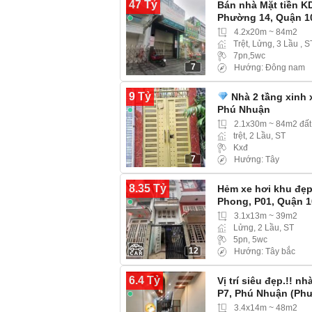
47 Tỷ
Bán nhà Mặt tiền K
Phường 14, Quận 1
4.2x20m ~ 84m2
Trệt, Lửng, 3 Lầu , S
7pn,5wc
7
Hướng: Đông nam
9 Tỷ
Nhà 2 tầng xinh 
Phú Nhuận
2.1x30m ~ 84m2 đất
trệt, 2 Lầu, ST
Kxđ
7
Hướng: Tây
8.35 Tỷ
Hẻm xe hơi khu đẹ
Phong, P01, Quận 1
3.1x13m ~ 39m2
Lửng, 2 Lầu, ST
5pn, 5wc
12
Hướng: Tây bắc
6.4 Tỷ
Vị trí siêu đẹp.!! 
P7, Phú Nhuận (Ph
3.4x14m ~ 48m2