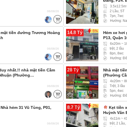
Đằng, P24. 
3.5x12.5m
2 Lầu, ST
06/08/26
7pn, 7wc
12
Hướng: N
-5%
14.8 Tỷ
à mặt tiền đường Trương Hoàng
Hẻm xe hơi 
nh
P13, Quận 1
6x20m ~ 
trệt, 2 lầu
06/08/26
8pn, 8wc
5
Hướng: Đô
28 Tỷ
duy nhất.!! nhà mặt tiền Cầm
Nhà mặt tiề
 Nhuận (Phường…
(Phường Cầu
4x20m ~ 
Trệt, 3 lầu
06/08/26
5pn, 4wc
3
Hướng: Đ
-2%
8.7 Tỷ
! Nhà hẻm 31 Vũ Tùng, P01,
Kẹt tiền 
Huỳnh Văn 
4x11m ~ 4
trệt, 2 Lầu,
06/08/26