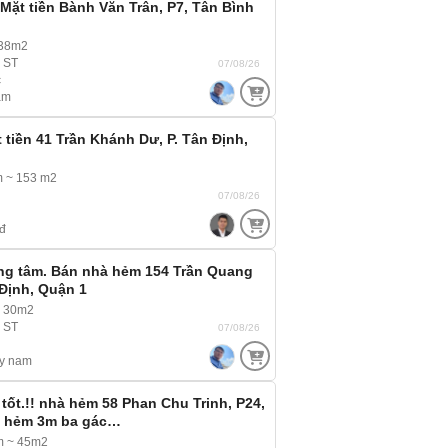
 Mặt tiền Bành Văn Trân, P7, Tân Bình
138m2
, ST
07/08/26
c
am
 tiền 41 Trần Khánh Dư, P. Tân Định,
m ~ 153 m2
07/08/26
đ
ng tâm. Bán nhà hẻm 154 Trần Quang
 Định, Quận 1
~ 30m2
, ST
07/08/26
y nam
tốt.!! nhà hẻm 58 Phan Chu Trinh, P24,
, hẻm 3m ba gác…
m ~ 45m2