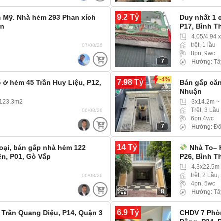
9.2 Tỷ
 Mỹ. Nhà hẻm 293 Phan xích
Duy nhất 1 
ận
P17, Bình T
4.05/4.94 
trệt, 1 lầu
07/08/26
8pn, 9wc
7
Hướng: Tâ
-4%
7.98 Tỷ
 ở hẻm 45 Trần Huy Liệu, P12,
Bán gấp căn
Nhuận
 123.3m2
3x14.2m ~
Trệt, 3 Lầu
06/08/26
6pn,4wc
7
Hướng: Đ
14 Tỷ
oại, bán gấp nhà hẻm 122
Nhà To– 
n, P01, Gò Vấp
P26, Bình T
4.3x22.5m
trệt, 2 Lầu,
06/08/26
4pn, 5wc
8
Hướng: Tâ
6.9 Tỷ
 Trần Quang Diệu, P14, Quận 3
CHDV 7 Phòn