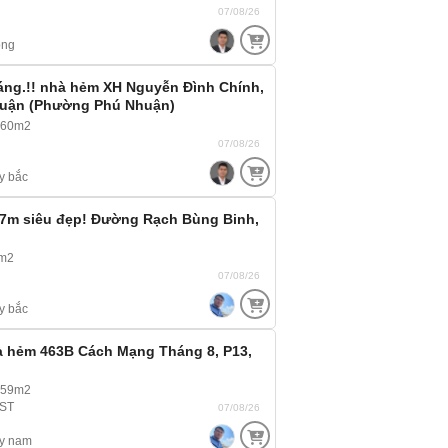
07/08/26
ông
ng.!! nhà hẻm XH Nguyễn Đình Chính,
huận (Phường Phú Nhuận)
 60m2
07/08/26
y bắc
 7m siêu đẹp! Đường Rạch Bùng Binh,
0m2
07/08/26
y bắc
 hẻm 463B Cách Mạng Tháng 8, P13,
 59m2
 ST
07/08/26
y nam