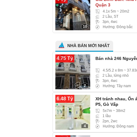
Quận 3
4.1x 5m ~ 20m2
2 Lầu, ST
3pn, 4wc
10
Hướng: Đông bắc
NHÀ BÁN MỚI NHẤT
4.75 Tỷ
Bán nhà 246 Nguyễn
4.5/5.2 x 8m ~ 37.8
2 Lầu, lửng nhỏ
3pn, 4wc
2
Hướng: Tây nam
6.48 Tỷ
XH tránh nhau, Ổn 
P5, Gò Vấp
5x7m ~ 38m2
1 lầu
2pn, 2wc
4
Hướng: Đông nam