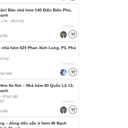
căn! Bán nhà hẻm 140 Điện Biên Phủ,
hạnh
x 17m ~ 69.5 m2
07/08/26
y bắc
 nhà hẻm 524 Phan Xích Long, P3, Phú
 47m2
06/08/26
ông nam
Hẻm Xe Hơi – Nhà hẻm 60 Quốc Lộ 13,
hạnh
 ~ 97m2 đất
 ST
06/08/26
y bắc
g – dòng tiền sẵn ở hẻm 46 Bạch