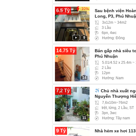
-10%
6.5 Tỷ
Sau bệnh viện Hoàn
Long, P3, Phú Nhu
3x12m ~ 34m2
3 Lầu
6pn, 4wc
9
Hướng: Đông
14.75 Tỷ
Bán gấp nhà siêu to
Phú Nhuận
5.01/4.52 x 25.4m ~
2 Lầu
12pn
14
Hướng: Nam
7,2 Tỷ
Chủ nhà xuất ng
Nguyễn Thượng Hiề
7,6x10m~76m2
trệt, lửng, 2 Lầu, ST
3pn, 3wc
11
Hướng: Tây nam
9 Tỷ
Nhà hẻm xe hơi 113