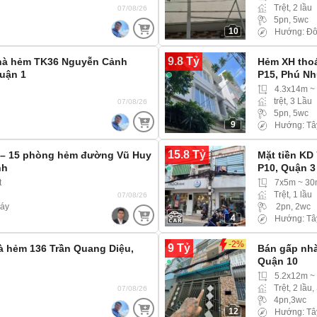
Trệt, 2 lầu
07/08/26
5pn, 5wc
10
Hướng: Đ
9.8 Tỷ
Nhà hẻm TK36 Nguyễn Cảnh
Hẻm XH thoá
uận 1
P15, Phú N
4.3x14m ~
trệt, 3 Lầu
07/08/26
5pn, 5wc
9
Hướng: Tâ
15.8 Tỷ
– 15 phòng hẻm đường Vũ Huy
Mặt tiền KD
nh
P10, Quận 3
t
7x5m ~ 3
Trệt, 1 lầu
07/08/26
máy
2pn, 2wc
4
Hướng: Tâ
-2%
9 Tỷ
hà hẻm 136 Trần Quang Diệu,
Bán gấp nhà
Quận 10
5.2x12m ~
Trệt, 2 lầu,
07/08/26
4pn,3wc
12
Hướng: Tâ