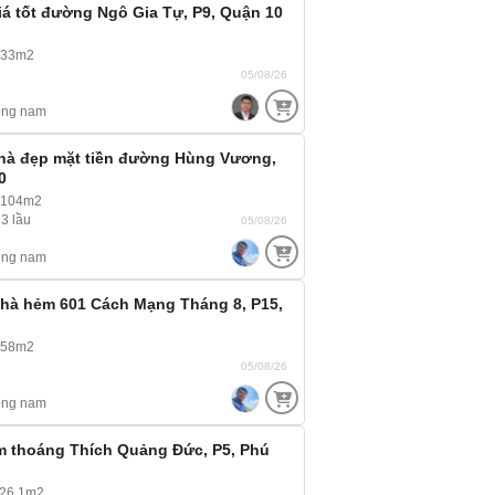
Giá tốt đường Ngô Gia Tự, P9, Quận 10
 33m2
05/08/26
ông nam
hà đẹp mặt tiền đường Hùng Vương,
0
 104m2
 3 lầu
05/08/26
ông nam
hà hẻm 601 Cách Mạng Tháng 8, P15,
 58m2
05/08/26
ông nam
 thoáng Thích Quảng Đức, P5, Phú
 26.1m2