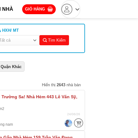
 NHÀ
GIỎ HÀNG
HXH/ MT
Tìm Kiếm
Quận Khác
Hiển thị
2643
nhà bán
n Trường Sa! Nhà Hẻm 443 Lê Văn Sỹ,
4m2
24/06/26
ông nam
n Gấp Nhà Hẻm 159 Trần Văn Đang,