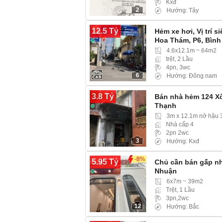
Kxđ
2
Hướng: Tây
12.5 Tỷ
Hẻm xe hơi, Vị trí 
Hoa Thám, P6, Bìn
4.6x12.1m ~ 64m2
trệt, 2 Lầu
4pn, 3wc
6
Hướng: Đông nam
3.8 Tỷ
Bán nhà hẻm 124 Xô 
Thạnh
3m x 12.1m nở hậu 
Nhà cấp 4
2pn 2wc
3
Hướng: Kxđ
-8%
5.95 Tỷ
Chủ cần bán gấp n
Nhuận
6x7m ~ 39m2
Trệt, 1 Lầu
3pn,2wc
12
Hướng: Bắc