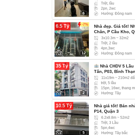
Trệt, lầu
2pn, 2wc
6
Hướng: Đông nam
-7%
6.5 Tỷ
Nhà đẹp. Giá tốt! 
Chân, P Cầu Kho, Q
3x10.3m ~ 32m2
Trệt, 2 lầu
4pn,3wc
12
Hướng: Đông nam
35 Tỷ
Nhà CHDV 5 Lầu 
Tấn, P03, Bình Thạ
11x19m ~ 210m2 đấ
trệt, 5 lầu
15pn, 16wc, thang 
2
Hướng: Tây
10.5 Tỷ
Nhà giá tốt! Bán n
P14, Quận 3
6.2x8.8m ~ 52m2
Trệt, 3 Lầu
5pn,4wc
5
Hướng: Tây bắc