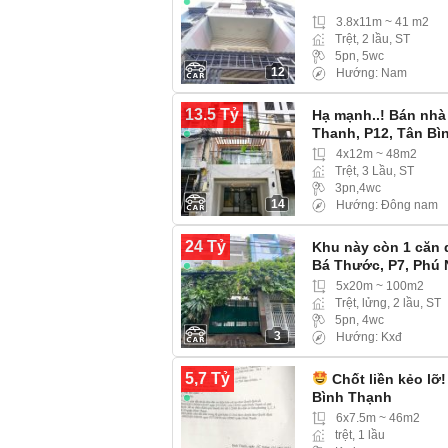
3.8x11m ~ 41 m2
Trệt, 2 lầu, ST
5pn, 5wc
12
Hướng: Nam
13.5 Tỷ
Hạ mạnh..! Bán nh
Thanh, P12, Tân Bì
4x12m ~ 48m2
Trệt, 3 Lầu, ST
3pn,4wc
14
Hướng: Đông nam
24 Tỷ
Khu này còn 1 căn 
Bá Thước, P7, Phú
5x20m ~ 100m2
Trệt, lửng, 2 lầu, ST
5pn, 4wc
3
Hướng: Kxđ
5,7 Tỷ
Chốt liền kẻo lỡ
Bình Thạnh
6x7.5m ~ 46m2
trệt, 1 lầu