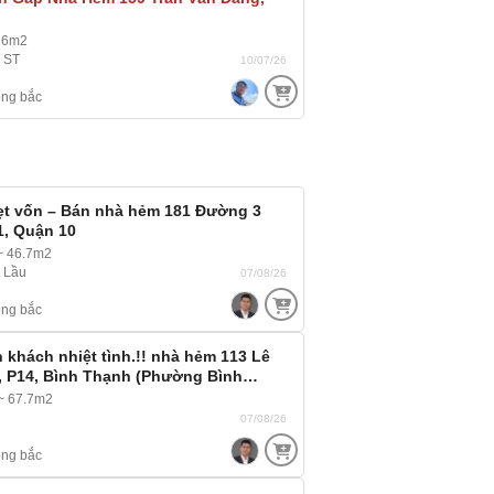
16m2
, ST
10/07/26
ng bắc
kẹt vốn – Bán nhà hẻm 181 Đường 3
1, Quận 10
~ 46.7m2
4 Lầu
07/08/26
ng bắc
 khách nhiệt tình.!! nhà hẻm 113 Lê
, P14, Bình Thạnh (Phường Bình…
~ 67.7m2
07/08/26
ng bắc