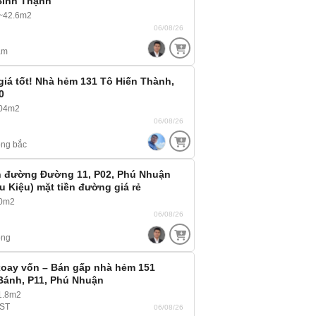
Bình Thạnh
~42.6m2
06/08/26
am
giá tốt! Nhà hẻm 131 Tô Hiến Thành,
0
104m2
06/08/26
ng bắc
n đường Đường 11, P02, Phú Nhuận
 Kiệu) mặt tiền đường giá rẻ
80m2
06/08/26
ông
xoay vốn – Bán gấp nhà hẻm 151
Bánh, P11, Phú Nhuận
1.8m2
 ST
06/08/26