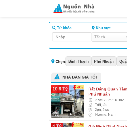
Skip
to
content
Từ khóa
Khu vực
Bình Thạnh
Phú Nhuận
Quậ
Chọn:
NHÀ BÁN GIÁ TỐT
-9%
10.8 Tỷ
Rất Đáng Quan Tâm!
Phú Nhuận
3.5x17.3m ~ 61m2
Trệt, lầu
2pn, 2wc
5
Hướng: Nam
-11%
4 Tỷ
Giá Bình Dân! Nhà 