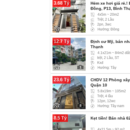
3.68 Tỷ
Hẻm xe hơi giá rẻ.
Đồng, P13, Bình Th
4x5m ~ 20m2
Trệt, 2 Lầu
2pn, 3wc
7
Hướng: Đông
12.7 Tỷ
Định cư Mỹ, bán nh
Thạnh
4.1x21m ~ 84m2 đất
trệt, 2 Lầu, ST
Kxđ
1
Hướng: Tây
23.6 Tỷ
CHDV 12 Phòng xây 
Quận 10
5.8x19m ~ 105m2
Trệt, 4 lầu
12pn, 12wc
8
Hướng: Tây nam
8.5 Tỷ
Kẹt tiền! Bán nhà 6
4x21.5m ~ 92 m2