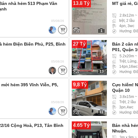
13.8 Tỷ
! Bán nhà hẻm 513 Phạm Văn
MT giá rẻ, 
ạnh
2.8x12m ~
trệt, 2 lầu
05/08/26
4pn, 3wc
1
Hướng: Đ
27 Tỷ
à hẻm Điện Biên Phủ, P25, Bình
Bán 2 căn n
P01, Quận 1
5.2x20m ~
Trệt, Lửng,
05/08/26
14pn,16wc
13
Hướng: Đ
9,8 Tỷ
mới hẻm 395 Vĩnh Viễn, P5,
Cực hiếm! N
Quận 10
3.8x15m ~
Trệt, 2 lầu
05/08/26
3pn,4wc
11
Hướng: Đ
4.65 Tỷ
22/16 Cộng Hoà, P13, Tân Bình
Bán nhà hẻm
Nhuận.
3m x 9m ~