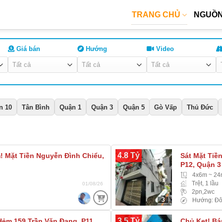
TRANG CHỦ
NGUỒN
Giá bán
Hướng
Video
n 10
Tân Bình
Quận 1
Quận 3
Quận 5
Gò Vấp
Thủ Đức
4.8 Tỷ
 Mặt Tiền Nguyễn Đình Chiểu,
Sát Mặt Tiề
P12, Quận 3
4x6m ~ 2
Trệt, 1 lầu
01/08/26
2pn,2wc
3
Hướng: Đ
3.5 Tỷ
Hẻm 159 Trần Văn Đang, P11,
Chủ Kẹt! Bá