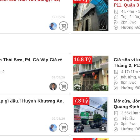
P11, Quận 3
4.5×4m ~ 
Trệt, 2 Lầu
19/06/26
2pn, 3wc
7
Hướng: Đô
16.8 Tỷ
 Thái Sơn, P4, Gò Vấp Giá rẻ
Giá sốc vì 
Tháng 2, P1
3m2
4.17x11m 
trệt, lửng, 
07/08/26
8pn, 5wc
4
Hướng: Đô
7.8 Tỷ
áp gì đâu.! Huỳnh Khương An,
Mở cửa, đón
Quang Định
3.55x19m 
Trệt, lầu
07/08/26
3pn, 2wc
3
Hướng: Đô