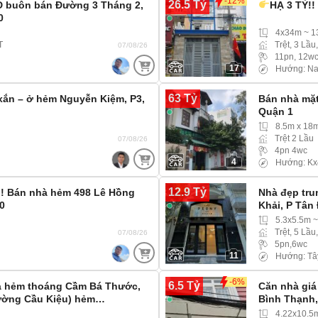
-12%
26.5 Tỷ
D buôn bán Đường 3 Tháng 2,
HẠ 3 TỶ!!
0
4x34m ~ 
T
Trệt, 3 Lầu
07/08/26
11pn, 12w
17
Hướng: N
63 Tỷ
xắn – ở hẻm Nguyễn Kiệm, P3,
Bán nhà mặt
Quận 1
8.5m x 18
Trệt 2 Lầu
07/08/26
4pn 4wc
4
Hướng: Kx
12.9 Tỷ
p! Bán nhà hẻm 498 Lê Hồng
Nhà đẹp tru
0
Khải, P Tân
5.3x5.5m 
Trệt, 5 Lầu
07/08/26
5pn,6wc
11
Hướng: Tâ
-6%
6.5 Tỷ
nhà hẻm thoáng Cầm Bá Thước,
Căn nhà giá 
ường Cầu Kiệu) hẻm…
Bình Thạnh
4.22x10.5