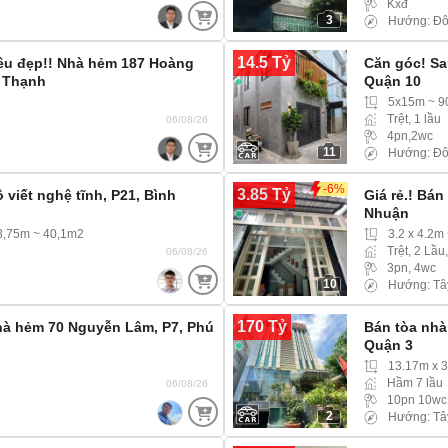
Kxđ
3
Hướng: Đ
14.5 Tỷ
siêu đẹp!! Nhà hẻm 187 Hoàng
Căn góc! Sa
h Thạnh
Quận 10
5x15m ~ 
Trệt, 1 lầu
06/08/26
4pn,2wc
11
Hướng: Đô
-6%
3.85 Tỷ
viết nghệ tĩnh, P21, Bình
Giá rẻ.! Bá
Nhuận
3,75m ~ 40,1m2
3.2 x 4.2m
Trệt, 2 Lầu
06/08/26
3pn, 4wc
10
Hướng: Tâ
170 Tỷ
hà hẻm 70 Nguyễn Lâm, P7, Phú
Bán tòa nhà
Quận 3
13.17m x 
Hầm 7 lầu
06/08/26
10pn 10wc
2
Hướng: Tâ