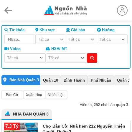
Skip
to
content
Từ khóa
Khu vực
Giá bán
Hướng
Video
HXH/ MT
Bán Nhà Quận 3
Quận 10
Bình Thạnh
Phú Nhuận
Quận 1
Bàn Cờ
Xuân Hòa
Nhiêu Lộc
Hiển thị
252
nhà bán
quận 3
NHÀ BÁN QUẬN 3
7.3 Tỷ
Chợ Bàn Cờ. Nhà hẻm 212 Nguyễn Thiện
Thuật, Quận 3