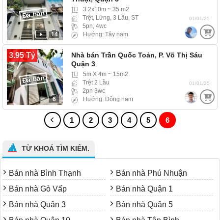
3.2x10m ~ 35 m2
Đã bán
Trệt, Lửng, 3 Lầu, ST
01/01/25
5pn, 4wc
14
Hướng: Tây nam
3.95 Tỷ
Nhà bán Trần Quốc Toản, P. Võ Thị Sáu
Quận 3
5m X 4m ~ 15m2
Đã bán
Trệt 2 Lầu
01/01/25
2pn 3wc
6
Hướng: Đông nam
1
2
3
4
5
6
TỪ KHOÁ TÌM KIẾM.
Bán nhà Bình Thạnh
Bán nhà Phú Nhuận
Bán nhà Gò Vấp
Bán nhà Quận 1
Bán nhà Quận 3
Bán nhà Quận 5