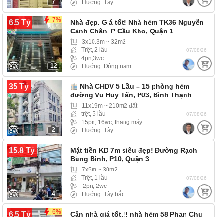
7
Hướng: Tây
-7%
6.5 Tỷ
Nhà đẹp. Giá tốt! Nhà hẻm TK36 Nguyễn
Cảnh Chân, P Cầu Kho, Quận 1
3x10.3m ~ 32m2
Trệt, 2 lầu
07/08/26
4pn,3wc
12
Hướng: Đông nam
35 Tỷ
Nhà CHDV 5 Lầu – 15 phòng hẻm
đường Vũ Huy Tấn, P03, Bình Thạnh
11x19m ~ 210m2 đất
trệt, 5 lầu
07/08/26
15pn, 16wc, thang máy
2
Hướng: Tây
15.8 Tỷ
Mặt tiền KD 7m siêu đẹp! Đường Rạch
Bùng Binh, P10, Quận 3
7x5m ~ 30m2
Trệt, 1 lầu
07/08/26
2pn, 2wc
4
Hướng: Tây bắc
-6%
6.5 Tỷ
Căn nhà giá tốt.!! nhà hẻm 58 Phan Chu