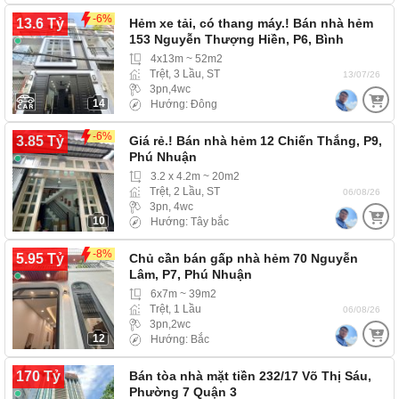
-6%
13.6 Tỷ
Hẻm xe tải, có thang máy.! Bán nhà hẻm
153 Nguyễn Thượng Hiền, P6, Bình
Thạnh
4x13m ~ 52m2
Trệt, 3 Lầu, ST
13/07/26
3pn,4wc
14
Hướng: Đông
-6%
3.85 Tỷ
Giá rẻ.! Bán nhà hẻm 12 Chiến Thắng, P9,
Phú Nhuận
3.2 x 4.2m ~ 20m2
Trệt, 2 Lầu, ST
06/08/26
3pn, 4wc
10
Hướng: Tây bắc
-8%
5.95 Tỷ
Chủ cần bán gấp nhà hẻm 70 Nguyễn
Lâm, P7, Phú Nhuận
6x7m ~ 39m2
Trệt, 1 Lầu
06/08/26
3pn,2wc
12
Hướng: Bắc
170 Tỷ
Bán tòa nhà mặt tiền 232/17 Võ Thị Sáu,
Phường 7 Quận 3