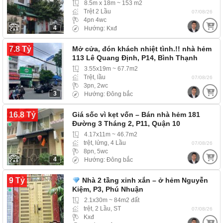
8.5m x 18m ~ 153 m2
Trệt 2 Lầu
07/08/26
4pn 4wc
4
Hướng: Kxđ
7.8 Tỷ
Mở cửa, đón khách nhiệt tình.!! nhà hẻm
113 Lê Quang Định, P14, Bình Thạnh
(Phường Bình…
3.55x19m ~ 67.7m2
Trệt, lầu
07/08/26
3pn, 2wc
3
Hướng: Đông bắc
16.8 Tỷ
Giá sốc vì kẹt vốn – Bán nhà hẻm 181
Đường 3 Tháng 2, P11, Quận 10
4.17x11m ~ 46.7m2
trệt, lửng, 4 Lầu
07/08/26
8pn, 5wc
4
Hướng: Đông bắc
9 Tỷ
Nhà 2 tầng xinh xắn – ở hẻm Nguyễn
Kiệm, P3, Phú Nhuận
2.1x30m ~ 84m2 đất
trệt, 2 Lầu, ST
07/08/26
Kxđ