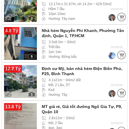
13.17m x 31.67m ,nh 14.2m ~ 429.53m2
Hầm 7 lầu
05/08/26
10pn 10wc
2
Hướng: Tây nam
4.8 Tỷ
Nhà hẻm Nguyễn Phi Khanh, Phường Tân
định, Quận 1, TP.HCM
3.5x8.5m ~ 30m2
Trệt lầu
05/08/26
1pn 1wc
6
Hướng: Đông bắc
12.7 Tỷ
Định cư Mỹ, bán nhà hẻm Điện Biên Phủ,
P25, Bình Thạnh
4.1x21m ~ 84m2 đất
trệt, 2 Lầu, ST
05/08/26
Kxđ
1
Hướng: Tây
13.8 Tỷ
MT giá rẻ, Giá tốt đường Ngô Gia Tự, P9,
Quận 10
2.8x12m ~ 33m2
trệt, 2 lầu
05/08/26
4pn, 3wc