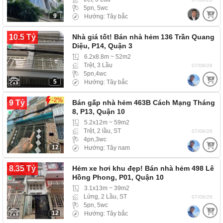
5pn, 5wc
9
Hướng: Tây bắc
10.5 Tỷ
Nhà giá tốt! Bán nhà hẻm 136 Trần Quang
Diệu, P14, Quận 3
6.2x8.8m ~ 52m2
Trệt, 3 Lầu
07/08/26
5pn,4wc
5
Hướng: Tây bắc
-2%
9 Tỷ
Bán gấp nhà hẻm 463B Cách Mạng Tháng
8, P13, Quận 10
5.2x12m ~ 59m2
Trệt, 2 lầu, ST
07/08/26
4pn,3wc
12
Hướng: Tây nam
8.35 Tỷ
Hẻm xe hơi khu đẹp! Bán nhà hẻm 498 Lê
Hồng Phong, P01, Quận 10
3.1x13m ~ 39m2
Lửng, 2 Lầu, ST
07/08/26
5pn, 5wc
12
Hướng: Tây bắc