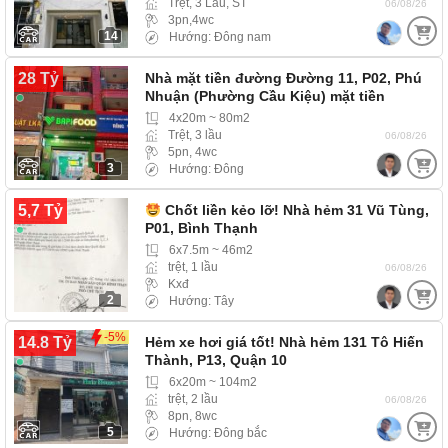
Trệt, 3 Lầu, ST
06/08/26
3pn,4wc
14
Hướng: Đông nam
28 Tỷ
Nhà mặt tiền đường Đường 11, P02, Phú
Nhuận (Phường Cầu Kiệu) mặt tiền
đường giá rẻ
4x20m ~ 80m2
Trệt, 3 lầu
06/08/26
5pn, 4wc
3
Hướng: Đông
5,7 Tỷ
Chốt liền kẻo lỡ! Nhà hẻm 31 Vũ Tùng,
P01, Bình Thạnh
6x7.5m ~ 46m2
trệt, 1 lầu
06/08/26
Kxđ
2
Hướng: Tây
-5%
14.8 Tỷ
Hẻm xe hơi giá tốt! Nhà hẻm 131 Tô Hiến
Thành, P13, Quận 10
6x20m ~ 104m2
trệt, 2 lầu
06/08/26
8pn, 8wc
5
Hướng: Đông bắc