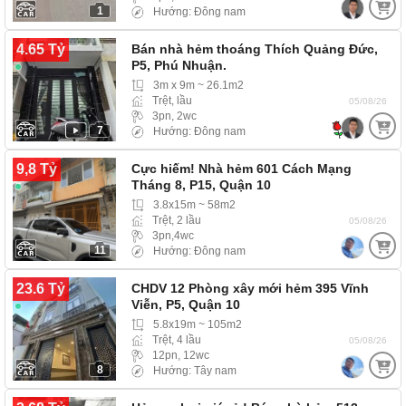
1
Hướng: Đông nam
4.65 Tỷ
Bán nhà hẻm thoáng Thích Quảng Đức,
P5, Phú Nhuận.
3m x 9m ~ 26.1m2
Trệt, lầu
05/08/26
3pn, 2wc
7
Hướng: Đông nam
9,8 Tỷ
Cực hiếm! Nhà hẻm 601 Cách Mạng
Tháng 8, P15, Quận 10
3.8x15m ~ 58m2
Trệt, 2 lầu
05/08/26
3pn,4wc
11
Hướng: Đông nam
23.6 Tỷ
CHDV 12 Phòng xây mới hẻm 395 Vĩnh
Viễn, P5, Quận 10
5.8x19m ~ 105m2
Trệt, 4 lầu
05/08/26
12pn, 12wc
8
Hướng: Tây nam