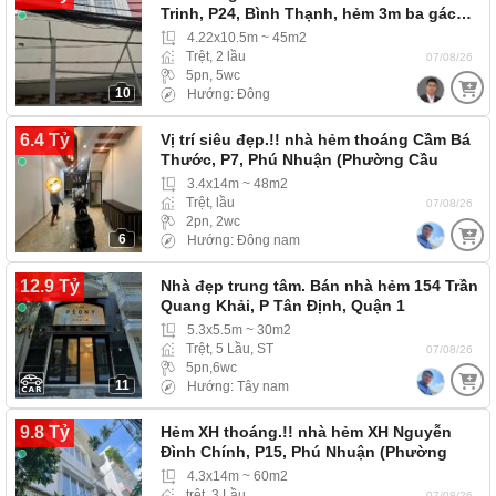
Trinh, P24, Bình Thạnh, hẻm 3m ba gác…
4.22x10.5m ~ 45m2
Trệt, 2 lầu
07/08/26
5pn, 5wc
10
Hướng: Đông
6.4 Tỷ
Vị trí siêu đẹp.!! nhà hẻm thoáng Cầm Bá
Thước, P7, Phú Nhuận (Phường Cầu
Kiệu) hẻm…
3.4x14m ~ 48m2
Trệt, lầu
07/08/26
2pn, 2wc
6
Hướng: Đông nam
12.9 Tỷ
Nhà đẹp trung tâm. Bán nhà hẻm 154 Trần
Quang Khải, P Tân Định, Quận 1
5.3x5.5m ~ 30m2
Trệt, 5 Lầu, ST
07/08/26
5pn,6wc
11
Hướng: Tây nam
9.8 Tỷ
Hẻm XH thoáng.!! nhà hẻm XH Nguyễn
Đình Chính, P15, Phú Nhuận (Phường
Phú Nhuận)
4.3x14m ~ 60m2
trệt, 3 Lầu
07/08/26