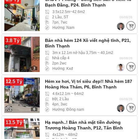
Bạch Đằng, P24. Bình Thạnh
3.5x12.5m~42.6m2
2 Lầu, ST
06/08/26
7pn, 7wc
12
Hướng: Nam
3.8 Tỷ
Bán nhà hẻm 124 Xô viết nghệ tĩnh, P21,
Bình Thạnh
3m x 12.1m nở hậu 3,75m ~ 40,1m2
Nhà cấp 4
06/08/26
2pn 2wc
3
Hướng: Kxđ
12.5 Tỷ
Hẻm xe hơi, Vị trí siêu đẹp!! Nhà hẻm 187
Hoàng Hoa Thám, P6, Bình Thạnh
4.6x12.1m ~ 64m2
trệt, 2 Lầu
06/08/26
4pn, 3wc
6
Hướng: Đông nam
13.5 Tỷ
Hạ mạnh..! Bán nhà mặt tiền đường
Trương Hoàng Thanh, P12, Tân Bình
4x12m ~ 48m2