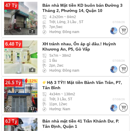
47 Tỷ
Bán nhà Mặt tiền KD buôn bán Đường 3
Tháng 2, Phường 14, Quận 10
4.2x20m ~ 84m2
Trệt, Lửng, 3 Lầu , ST
07/08/26
7pn,5wc
7
Hướng: Đông nam
6.48 Tỷ
XH tránh nhau, Ổn áp gì đâu.! Huỳnh
Khương An, P5, Gò Vấp
5x7m ~ 38m2
1 lầu
07/08/26
2pn, 2wc
4
Hướng: Đông nam
-12%
26.5 Tỷ
HẠ 3 TỶ!! Mặt tiền Bành Văn Trân, P7,
Tân Bình
4x34m ~ 138m2
Trệt, 3 Lầu, ST
07/08/26
11pn, 12wc
17
Hướng: Nam
63 Tỷ
Bán nhà mặt tiền 41 Trần Khánh Dư, P.
Tân Định, Quận 1