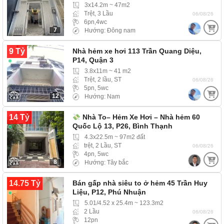
3x14.2m ~ 47m2
Trệt, 3 Lầu
06/08/26
6pn,4wc
7
Hướng: Đông nam
9 Tỷ
Nhà hẻm xe hơi 113 Trần Quang Diệu,
P14, Quận 3
3.8x11m ~ 41 m2
Trệt, 2 lầu, ST
06/08/26
5pn, 5wc
12
Hướng: Nam
14 Tỷ
Nhà To– Hẻm Xe Hơi – Nhà hẻm 60
Quốc Lộ 13, P26, Bình Thạnh
4.3x22.5m ~ 97m2 đất
trệt, 2 Lầu, ST
06/08/26
4pn, 5wc
8
Hướng: Tây bắc
14.75 Tỷ
Bán gấp nhà siêu to ở hẻm 45 Trần Huy
Liệu, P12, Phú Nhuận
5.01/4.52 x 25.4m ~ 123.3m2
2 Lầu
06/08/26
12pn