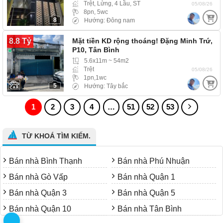
Trệt, Lửng, 4 Lầu, ST
05/08/26
8pn, 5wc
8
Hướng: Đông nam
8.8 Tỷ
Mặt tiền KD rộng thoáng! Đặng Minh Trứ,
P10, Tân Bình
5.6x11m ~ 54m2
Trệt
05/08/26
1pn,1wc
5
Hướng: Tây bắc
1
2
3
4
…
51
52
53
TỪ KHOÁ TÌM KIẾM.
Bán nhà Bình Thạnh
Bán nhà Phú Nhuận
Bán nhà Gò Vấp
Bán nhà Quận 1
Bán nhà Quận 3
Bán nhà Quận 5
Bán nhà Quận 10
Bán nhà Tân Bình