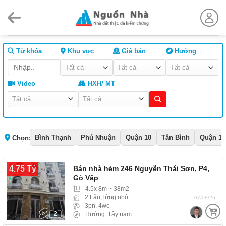
Skip
to
content
Từ khóa
Khu vực
Giá bán
Hướng
Video
HXH/ MT
Bình Thạnh
Phú Nhuận
Quận 10
Tân Bình
Quận 1
Chọn:
4.75 Tỷ
Bán nhà hẻm 246 Nguyễn Thái Sơn, P4,
Gò Vấp
4.5x 8m ~ 38m2
2 Lầu, lửng nhỏ
07/08/26
3pn, 4wc
2
Hướng: Tây nam