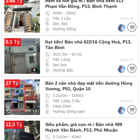
3.68 Tỷ
Hẻm xe hơi giá rẻ.! Bán nhà hẻm 513
Phạm Văn Đồng, P13, Bình Thạnh
4x5m ~ 20m2
Trệt, 2 Lầu
05/08/26
2pn, 3wc
7
Hướng: Đông
8.5 Tỷ
Kẹt tiền! Bán nhà 622/16 Cộng Hoà, P13,
Tân Bình
4x21.5m ~ 92 m2
Trệt, Lửng
05/08/26
3pn,3wc
6
Hướng: Bắc
27 Tỷ
Bán 2 căn nhà đẹp mặt tiền đường Hùng
Vương, P01, Quận 10
5.2x20m ~ 104m2
Trệt, Lửng, 3 lầu
05/08/26
14pn,16wc
13
Hướng: Đông nam
11.3 Tỷ
Siêu phẩm, giá cực rẻ.! Bán nhà 489
Huỳnh Văn Bánh, P13, Phú Nhuận
3.7x10m ~ 43m2