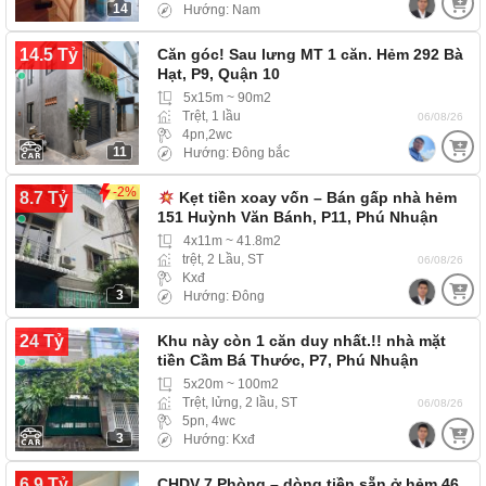
14
Hướng: Nam
14.5 Tỷ
Căn góc! Sau lưng MT 1 căn. Hẻm 292 Bà
Hạt, P9, Quận 10
5x15m ~ 90m2
Trệt, 1 lầu
06/08/26
4pn,2wc
11
Hướng: Đông bắc
-2%
8.7 Tỷ
Kẹt tiền xoay vốn – Bán gấp nhà hẻm
151 Huỳnh Văn Bánh, P11, Phú Nhuận
4x11m ~ 41.8m2
trệt, 2 Lầu, ST
06/08/26
Kxđ
3
Hướng: Đông
24 Tỷ
Khu này còn 1 căn duy nhất.!! nhà mặt
tiền Cầm Bá Thước, P7, Phú Nhuận
(Phường…
5x20m ~ 100m2
Trệt, lửng, 2 lầu, ST
06/08/26
5pn, 4wc
3
Hướng: Kxđ
6.9 Tỷ
CHDV 7 Phòng – dòng tiền sẵn ở hẻm 46