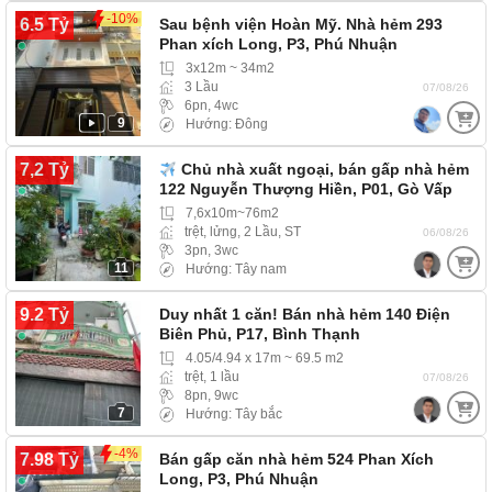
-10%
6.5 Tỷ
Sau bệnh viện Hoàn Mỹ. Nhà hẻm 293
Phan xích Long, P3, Phú Nhuận
3x12m ~ 34m2
3 Lầu
07/08/26
6pn, 4wc
9
Hướng: Đông
7,2 Tỷ
Chủ nhà xuất ngoại, bán gấp nhà hẻm
122 Nguyễn Thượng Hiền, P01, Gò Vấp
7,6x10m~76m2
trệt, lửng, 2 Lầu, ST
06/08/26
3pn, 3wc
11
Hướng: Tây nam
9.2 Tỷ
Duy nhất 1 căn! Bán nhà hẻm 140 Điện
Biên Phủ, P17, Bình Thạnh
4.05/4.94 x 17m ~ 69.5 m2
trệt, 1 lầu
07/08/26
8pn, 9wc
7
Hướng: Tây bắc
-4%
7.98 Tỷ
Bán gấp căn nhà hẻm 524 Phan Xích
Long, P3, Phú Nhuận