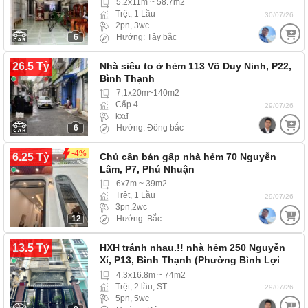
5.2x11m ~ 58.7m2
Trệt, 1 Lầu
30/07/26
2pn, 3wc
6
Hướng: Tây bắc
26.5 Tỷ
Nhà siêu to ở hẻm 113 Võ Duy Ninh, P22,
Bình Thạnh
7,1x20m~140m2
Cấp 4
29/07/26
kxđ
6
Hướng: Đông bắc
-4%
6.25 Tỷ
Chủ cần bán gấp nhà hẻm 70 Nguyễn
Lâm, P7, Phú Nhuận
6x7m ~ 39m2
Trệt, 1 Lầu
29/07/26
3pn,2wc
12
Hướng: Bắc
13.5 Tỷ
HXH tránh nhau.!! nhà hẻm 250 Nguyễn
Xí, P13, Bình Thạnh (Phường Bình Lợi
Trung) Xe Hơi…
4.3x16.8m ~ 74m2
Trệt, 2 lầu, ST
29/07/26
5pn, 5wc