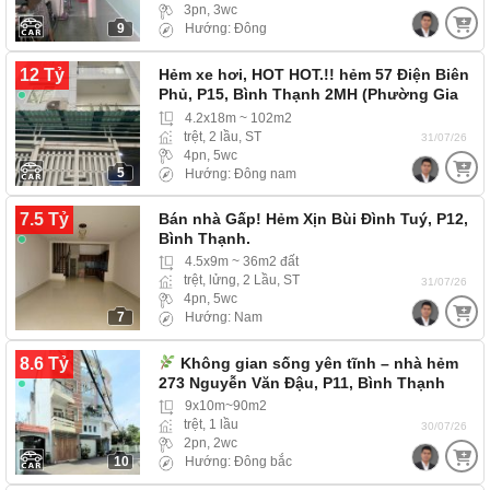
3pn, 3wc
9
Hướng: Đông
12 Tỷ
Hẻm xe hơi, HOT HOT.!! hẻm 57 Điện Biên
Phủ, P15, Bình Thạnh 2MH (Phường Gia
Định)…
4.2x18m ~ 102m2
trệt, 2 lầu, ST
31/07/26
4pn, 5wc
5
Hướng: Đông nam
7.5 Tỷ
Bán nhà Gấp! Hẻm Xịn Bùi Đình Tuý, P12,
Bình Thạnh.
4.5x9m ~ 36m2 đất
trệt, lửng, 2 Lầu, ST
31/07/26
4pn, 5wc
7
Hướng: Nam
8.6 Tỷ
Không gian sống yên tĩnh – nhà hẻm
273 Nguyễn Văn Đậu, P11, Bình Thạnh
9x10m~90m2
trệt, 1 lầu
30/07/26
2pn, 2wc
10
Hướng: Đông bắc