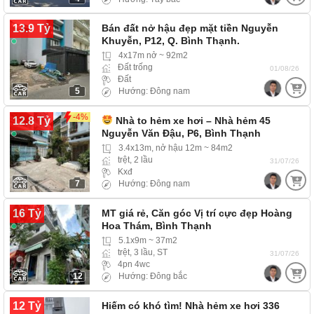
13.9 Tỷ
Bán đất nở hậu đẹp mặt tiền Nguyễn
Khuyễn, P12, Q. Bình Thạnh.
4x17m nở ~ 92m2
Đất trống
01/08/26
Đất
5
Hướng: Đông nam
-4%
12.8 Tỷ
Nhà to hẻm xe hơi – Nhà hẻm 45
Nguyễn Văn Đậu, P6, Bình Thạnh
3.4x13m, nở hậu 12m ~ 84m2
trệt, 2 lầu
31/07/26
Kxđ
7
Hướng: Đông nam
16 Tỷ
MT giá rẻ, Căn góc Vị trí cực đẹp Hoàng
Hoa Thám, Bình Thạnh
5.1x9m ~ 37m2
trệt, 3 lầu, ST
31/07/26
4pn 4wc
12
Hướng: Đông bắc
12 Tỷ
Hiếm có khó tìm! Nhà hẻm xe hơi 336