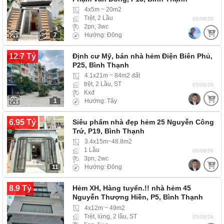
4x5m ~ 20m2
Trệt, 2 Lầu
05/08/26
2pn, 3wc
7
Hướng: Đông
12.7 Tỷ
Định cư Mỹ, bán nhà hẻm Điện Biên Phủ,
P25, Bình Thạnh
4.1x21m ~ 84m2 đất
trệt, 2 Lầu, ST
05/08/26
Kxđ
1
Hướng: Tây
6.95 Tỷ
Siêu phẩm nhà đẹp hẻm 25 Nguyễn Công
Trứ, P19, Bình Thạnh
3.4x15m~48.8m2
1 Lầu
05/08/26
3pn, 2wc
11
Hướng: Đông
8.9 Tỷ
Hẻm XH, Hàng tuyển.!! nhà hẻm 45
Nguyễn Thượng Hiền, P5, Bình Thạnh
(Phường Bình Lợi Trung)…
4x12m ~ 49m2
Trệt, lửng, 2 lầu, ST
05/08/26