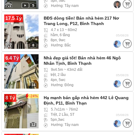
5pn, 5wc
5
Hướng: Tây nam
17.5 Tỷ
BĐS dòng tiền! Bán nhà hẻm 217 Nơ
Trang Long, P12, Bình Thạnh
4.7 x 13 ~ 60m2
hầm, 6 tầng
05/08/26
8pn, 9wc
8
Hướng: Bắc
6.4 Tỷ
Nhà đẹp giá tốt! Bán nhà hẻm 46 Ngô
Nhân Tịnh, Bình Thạnh
9x4.5m ~ 43m2 đất
trệt, 2 lầu
05/08/26
4pn, 5wc
14
Hướng: Đông
-24%
8 Tỷ
Hạ mạnh bán gấp nhà hẻm 442 Lê Quang
Định, P11, Bình Thạn
5.7x11m ~ 76m2
Trệt, 2 Lầu, ST
05/08/26
5pn,3wc
12
Hướng: Tây nam