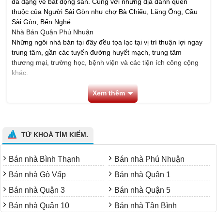
đa dạng về bất động sản. Cùng với những địa danh quen
thuộc của Người Sài Gòn như chợ Bà Chiểu, Lăng Ông, Cầu
Sài Gòn, Bến Nghé.
Nhà Bán Quận Phú Nhuận
Những ngôi nhà bán tại đây đều tọa lạc tại vị trí thuận lợi ngay
trung tâm, gần các tuyến đường huyết mạch, trung tâm
thương mại, trường học, bệnh viện và các tiện ích công cộng
khác.
Các ngôi nhà bán Bình Thạnh phong cách thiết kế đa dạng,
Xem thêm
Bán nhà Quận Bình Thạnh
từ hiện đại cho đến cổ điển, phù
hợp với nhiều sở thích và nhu cầu khác nhau của khách hàng.
Dù bạn đang tìm kiếm một căn hộ sang trọng trong khu đô thị
mới hay một ngôi nhà phố thương mại sầm uất, Bình Thạnh
TỪ KHOÁ TÌM KIẾM.
đều có thể đáp ứng.
Bán nhà Bình Thạnh
Bán nhà Phú Nhuận
Bán nhà Gò Vấp
Bán nhà Quận 1
Bán nhà Quận 3
Bán nhà Quận 5
Bán nhà Quận 10
Bán nhà Tân Bình