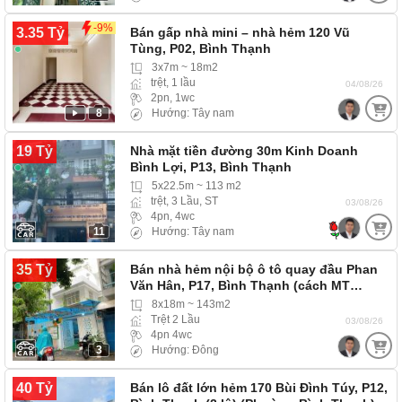
-9%
3.35 Tỷ
Bán gấp nhà mini – nhà hẻm 120 Vũ
Tùng, P02, Bình Thạnh
3x7m ~ 18m2
trệt, 1 lầu
04/08/26
2pn, 1wc
8
Hướng: Tây nam
19 Tỷ
Nhà mặt tiền đường 30m Kinh Doanh
Bình Lợi, P13, Bình Thạnh
5x22.5m ~ 113 m2
trệt, 3 Lầu, ST
03/08/26
4pn, 4wc
11
Hướng: Tây nam
35 Tỷ
Bán nhà hẻm nội bộ ô tô quay đầu Phan
Văn Hân, P17, Bình Thạnh (cách MT…
8x18m ~ 143m2
Trệt 2 Lầu
03/08/26
4pn 4wc
3
Hướng: Đông
40 Tỷ
Bán lô đất lớn hẻm 170 Bùi Đình Túy, P12,