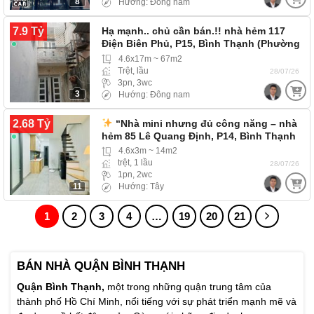
8
Hướng: Đông nam
7.9 Tỷ
Hạ mạnh.. chủ cần bán.!! nhà hẻm 117
Điện Biên Phủ, P15, Bình Thạnh (Phường
Gia Định)…
4.6x17m ~ 67m2
Trệt, lầu
28/07/26
3pn, 3wc
3
Hướng: Đông nam
2.68 Tỷ
“Nhà mini nhưng đủ công năng – nhà
hẻm 85 Lê Quang Định, P14, Bình Thạnh
4.6x3m ~ 14m2
trệt, 1 lầu
28/07/26
1pn, 2wc
11
Hướng: Tây
1
2
3
4
…
19
20
21
BÁN NHÀ QUẬN BÌNH THẠNH
Quận Bình Thạnh,
một trong những quận trung tâm của
thành phố Hồ Chí Minh, nổi tiếng với sự phát triển mạnh mẽ và