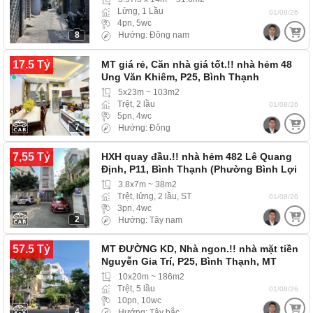
Lửng, 1 Lầu
01/08/26
4pn, 5wc
8
Hướng: Đông nam
17.5 Tỷ
MT giá rẻ, Căn nhà giá tốt.!! nhà hẻm 48
Ung Văn Khiêm, P25, Bình Thạnh
(Phường…
5x23m ~ 103m2
Trệt, 2 lầu
01/08/26
5pn, 4wc
7
Hướng: Đông
7,55 Tỷ
HXH quay đầu.!! nhà hẻm 482 Lê Quang
Định, P11, Bình Thạnh (Phường Bình Lợi
Trung) hẻm…
3.8x7m ~ 38m2
Trệt, lửng, 2 lầu, ST
01/08/26
3pn, 4wc
2
Hướng: Tây nam
57.5 Tỷ
MT ĐƯỜNG KD, Nhà ngon.!! nhà mặt tiền
Nguyễn Gia Trí, P25, Bình Thạnh, MT
đường lớn,…
10x20m ~ 186m2
Trệt, 5 lầu
01/08/26
10pn, 10wc
4
Hướng: Tây bắc