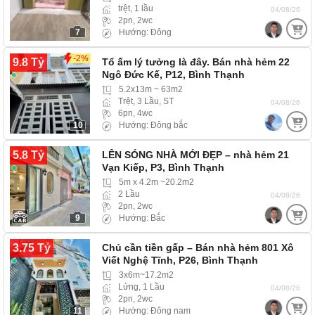
trệt, 1 lầu
04/08/26
2pn, 2wc
7
Hướng: Đông
-2%
9.8 Tỷ
Tổ ấm lý tưởng là đây. Bán nhà hẻm 22
Ngô Đức Kế, P12, Bình Thạnh
5.2x13m ~ 63m2
Trệt, 3 Lầu, ST
04/08/26
6pn, 4wc
10
Hướng: Đông bắc
5.8 Tỷ
LÊN SÓNG NHÀ MỚI ĐẸP – nhà hẻm 21
Vạn Kiếp, P3, Bình Thạnh
5m x 4.2m ~20.2m2
2 Lầu
04/08/26
2pn, 2wc
9
Hướng: Bắc
3.75 Tỷ
Chủ cần tiền gấp – Bán nhà hẻm 801 Xô
Viết Nghệ Tĩnh, P26, Bình Thạnh
3x6m~17.2m2
Lửng, 1 Lầu
04/08/26
2pn, 2wc
11
Hướng: Đông nam