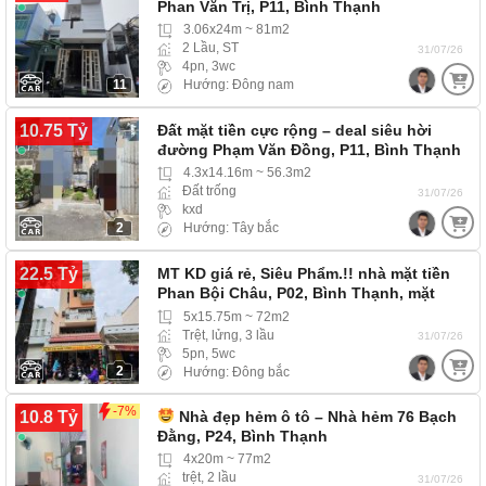
Phan Văn Trị, P11, Bình Thạnh
3.06x24m ~ 81m2
2 Lầu, ST
31/07/26
4pn, 3wc
11
Hướng: Đông nam
10.75 Tỷ
Đất mặt tiền cực rộng – deal siêu hời
đường Phạm Văn Đồng, P11, Bình Thạnh
4.3x14.16m ~ 56.3m2
Đất trống
31/07/26
kxd
2
Hướng: Tây bắc
22.5 Tỷ
MT KD giá rẻ, Siêu Phẩm.!! nhà mặt tiền
Phan Bội Châu, P02, Bình Thạnh, mặt
tiền…
5x15.75m ~ 72m2
Trệt, lửng, 3 lầu
31/07/26
5pn, 5wc
2
Hướng: Đông bắc
-7%
10.8 Tỷ
Nhà đẹp hẻm ô tô – Nhà hẻm 76 Bạch
Đằng, P24, Bình Thạnh
4x20m ~ 77m2
trệt, 2 lầu
31/07/26