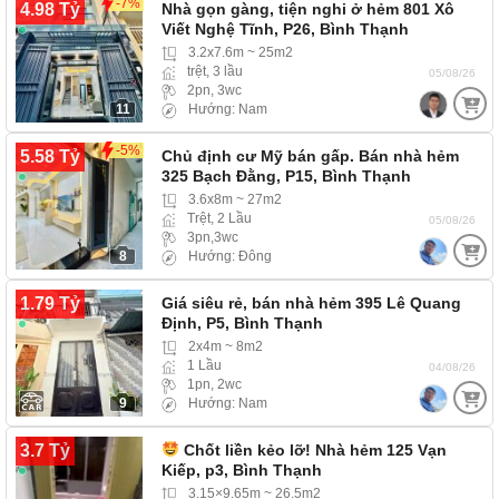
-7%
4.98 Tỷ
Nhà gọn gàng, tiện nghi ở hẻm 801 Xô
Viết Nghệ Tĩnh, P26, Bình Thạnh
3.2x7.6m ~ 25m2
trệt, 3 lầu
05/08/26
2pn, 3wc
11
Hướng: Nam
-5%
5.58 Tỷ
Chủ định cư Mỹ bán gấp. Bán nhà hẻm
325 Bạch Đằng, P15, Bình Thạnh
3.6x8m ~ 27m2
Trệt, 2 Lầu
05/08/26
3pn,3wc
8
Hướng: Đông
1.79 Tỷ
Giá siêu rẻ, bán nhà hẻm 395 Lê Quang
Định, P5, Bình Thạnh
2x4m ~ 8m2
1 Lầu
04/08/26
1pn, 2wc
9
Hướng: Nam
3.7 Tỷ
Chốt liền kẻo lỡ! Nhà hẻm 125 Vạn
Kiếp, p3, Bình Thạnh
3.15×9.65m ~ 26.5m2