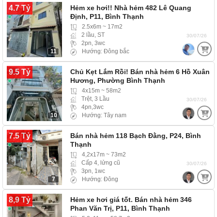
4.7 Tỷ
Hẻm xe hơi!! Nhà hẻm 482 Lê Quang
Định, P11, Bình Thạnh
2.5x6m ~ 17m2
2 lầu, ST
30/07/26
2pn, 3wc
11
Hướng: Đông bắc
9.5 Tỷ
Chủ Kẹt Lắm Rồi! Bán nhà hẻm 6 Hồ Xuân
Hương, Phường Bình Thạnh
4x15m ~ 58m2
Trệt, 3 Lầu
30/07/26
4pn,3wc
10
Hướng: Tây nam
7.5 Tỷ
Bán nhà hẻm 118 Bạch Đằng, P24, Bình
Thạnh
4,2x17m ~ 73m2
Cấp 4, lửng cũ
30/07/26
3pn, 1wc
7
Hướng: Đông
8,9 Tỷ
Hẻm xe hơi giá tốt. Bán nhà hẻm 346
Phan Văn Trị, P11, Bình Thạnh