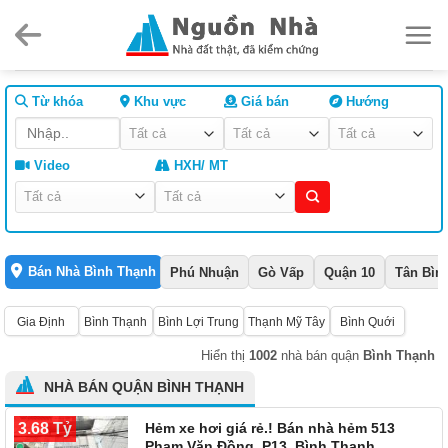
Skip
to
content
Từ khóa
Khu vực
Giá bán
Hướng
Video
HXH/ MT
Bán Nhà Bình Thạnh
Phú Nhuận
Gò Vấp
Quận 10
Tân Bìn
Gia Định
Bình Thạnh
Bình Lợi Trung
Thạnh Mỹ Tây
Bình Quới
Hiển thị
1002
nhà bán quận
Bình Thạnh
NHÀ BÁN QUẬN BÌNH THẠNH
3.68 Tỷ
Hẻm xe hơi giá rẻ.! Bán nhà hẻm 513
Phạm Văn Đồng, P13, Bình Thạnh