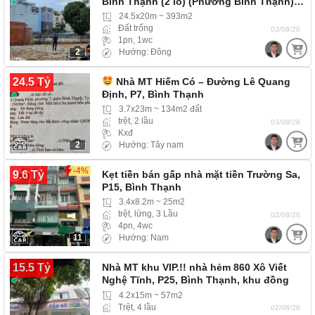
Bình Thạnh (2 lô) (Phường Bình Thạnh)…
24.5x20m ~ 393m2
Đất trống
03/08/26
1pn, 1wc
2
Hướng: Đông
24.5 Tỷ
Nhà MT Hiếm Có – Đường Lê Quang
Định, P7, Bình Thạnh
3.7x23m ~ 134m2 đất
trệt, 2 lầu
03/08/26
Kxđ
2
Hướng: Tây nam
-4%
9.6 Tỷ
Kẹt tiền bán gấp nhà mặt tiền Trường Sa,
P15, Bình Thạnh
3.4x8.2m ~ 25m2
trệt, lửng, 3 Lầu
02/08/26
4pn, 4wc
11
Hướng: Nam
15.5 Tỷ
Nhà MT khu VIP.!! nhà hẻm 860 Xô Viết
Nghệ Tĩnh, P25, Bình Thạnh, khu đồng
bộ,…
4.2x15m ~ 57m2
Trệt, 4 lầu
02/08/26