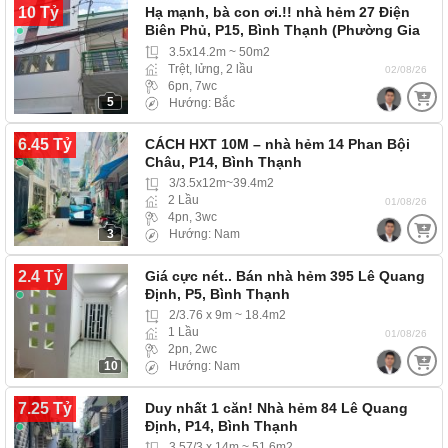
10 Tỷ
Hạ mạnh, bà con ơi.!! nhà hẻm 27 Điện
Biên Phủ, P15, Bình Thạnh (Phường Gia
Định)…
3.5x14.2m ~ 50m2
Trệt, lửng, 2 lầu
02/08/26
6pn, 7wc
5
Hướng: Bắc
6.45 Tỷ
CÁCH HXT 10M – nhà hẻm 14 Phan Bội
Châu, P14, Bình Thạnh
3/3.5x12m~39.4m2
2 Lầu
01/08/26
4pn, 3wc
3
Hướng: Nam
2.4 Tỷ
Giá cực nét.. Bán nhà hẻm 395 Lê Quang
Định, P5, Bình Thạnh
2/3.76 x 9m ~ 18.4m2
1 Lầu
01/08/26
2pn, 2wc
10
Hướng: Nam
7.25 Tỷ
Duy nhất 1 căn! Nhà hẻm 84 Lê Quang
Định, P14, Bình Thạnh
3.57/3 x 14m ~ 51.6m2