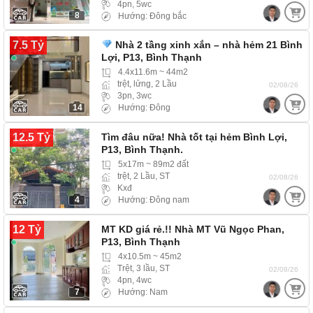
4pn, 5wc
8
Hướng: Đông bắc
7.5 Tỷ
Nhà 2 tầng xinh xắn – nhà hẻm 21 Bình
Lợi, P13, Bình Thạnh
4.4x11.6m ~ 44m2
trệt, lửng, 2 Lầu
02/08/26
3pn, 3wc
14
Hướng: Đông
12.5 Tỷ
Tìm đâu nữa! Nhà tốt tại hẻm Bình Lợi,
P13, Bình Thạnh.
5x17m ~ 89m2 đất
trệt, 2 Lầu, ST
02/08/26
Kxđ
4
Hướng: Đông nam
12 Tỷ
MT KD giá rẻ.!! Nhà MT Vũ Ngọc Phan,
P13, Bình Thạnh
4x10.5m ~ 45m2
Trệt, 3 lầu, ST
02/08/26
4pn, 4wc
7
Hướng: Nam