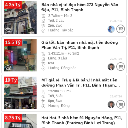
4.35 Tỷ
Bán nhà vị trí đẹp hẻm 273 Nguyễn Văn
Đậu, P11, Bình Thạnh
2.7x6m ~ 16m2
Trệt, 2 Lầu
22/07/26
2pn, 2wc
5
Hướng: Tây bắc
15.5 Tỷ
Giá tốt, bán nhanh nhà mặt tiền đường
Phan Văn Trị, P11, Bình thạnh
3.43x21m ~ 76.3m2
Lửng, 3 Lầu
22/07/26
Kxđ
9
Hướng: Đông bắc
19 Tỷ
MT giá rẻ, Trả giá là bán.!! nhà mặt tiền
đường Phan Văn Trị, P11, Bình Thạnh,…
5x20m ~ 80m2
Trệt, 5 lầu
22/07/26
6pn, 6wc
2
Hướng: Đông
8.75 Tỷ
Hot Hot.!! nhà hẻm 91 Nguyên Hồng, P11,
Bình Thạnh (Phường Bình Lợi Trung)