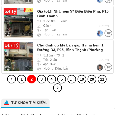
1
Hướng: Tây nam
-2%
5.4 Tỷ
Giá tốt.!! Nhà hẻm 57 Điện Biên Phủ, P15,
Bình Thạnh
3.7x10m ~ 37m2
Cấp 4
21/07/26
1pn, 1wc
5
Hướng: Tây nam
14,7 Tỷ
Chủ định cư Mỹ bán gấp.!! nhà hẻm 1
Đường D3, P25, Bình Thạnh (Phường
Thạnh Mỹ…
5x15m ~ 73m2
Trệt, 2 lầu
21/07/26
4pn, 3wc
5
Hướng: Đông bắc
1
2
3
4
5
…
19
20
21
TỪ KHOÁ TÌM KIẾM.