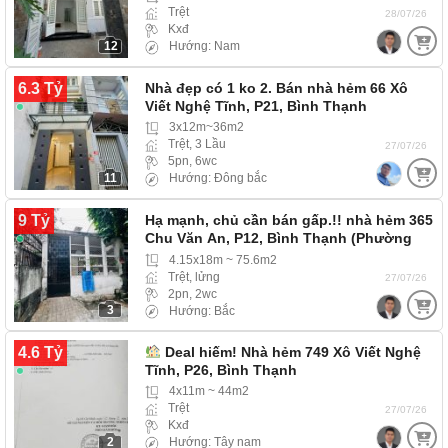
Trệt
28/07/26
Kxđ
12
Hướng: Nam
6.3 Tỷ
Nhà đẹp có 1 ko 2. Bán nhà hẻm 66 Xô
Viết Nghệ Tĩnh, P21, Bình Thạnh
3x12m~36m2
Trệt, 3 Lầu
27/07/26
5pn, 6wc
11
Hướng: Đông bắc
9 Tỷ
Hạ mạnh, chủ cần bán gấp.!! nhà hẻm 365
Chu Văn An, P12, Bình Thạnh (Phường
Bình…
4.15x18m ~ 75.6m2
Trệt, lửng
27/07/26
2pn, 2wc
3
Hướng: Bắc
4.6 Tỷ
Deal hiếm! Nhà hẻm 749 Xô Viết Nghệ
Tĩnh, P26, Bình Thạnh
4x11m ~ 44m2
Trệt
27/07/26
Kxđ
2
Hướng: Tây nam