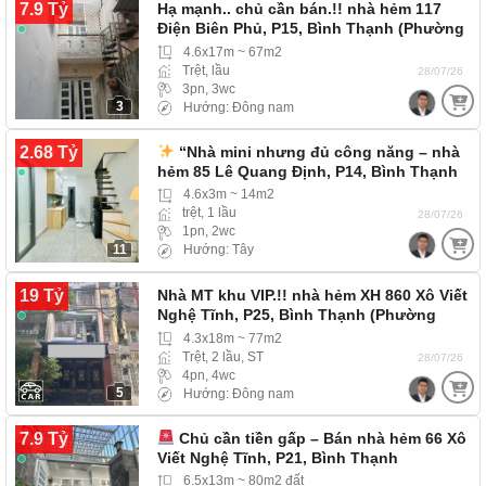
7.9 Tỷ
Hạ mạnh.. chủ cần bán.!! nhà hẻm 117
Điện Biên Phủ, P15, Bình Thạnh (Phường
Gia Định)…
4.6x17m ~ 67m2
Trệt, lầu
28/07/26
3pn, 3wc
3
Hướng: Đông nam
2.68 Tỷ
“Nhà mini nhưng đủ công năng – nhà
hẻm 85 Lê Quang Định, P14, Bình Thạnh
4.6x3m ~ 14m2
trệt, 1 lầu
28/07/26
1pn, 2wc
11
Hướng: Tây
19 Tỷ
Nhà MT khu VIP.!! nhà hẻm XH 860 Xô Viết
Nghệ Tĩnh, P25, Bình Thạnh (Phường
Thạnh…
4.3x18m ~ 77m2
Trệt, 2 lầu, ST
28/07/26
4pn, 4wc
5
Hướng: Đông nam
7.9 Tỷ
Chủ cần tiền gấp – Bán nhà hẻm 66 Xô
Viết Nghệ Tĩnh, P21, Bình Thạnh
6.5x13m ~ 80m2 đất