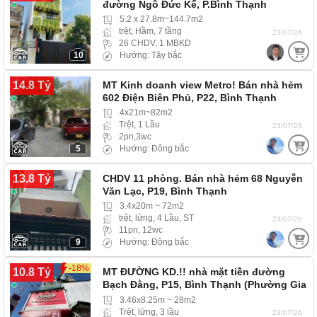
đường Ngô Đức Kế, P.Bình Thạnh
5.2 x 27.8m~144.7m2
trệt, Hầm, 7 tầng
23/07/26
26 CHDV, 1 MBKD
10
Hướng: Tây bắc
14.8 Tỷ
MT Kinh doanh view Metro! Bán nhà hẻm
602 Điện Biên Phủ, P22, Bình Thạnh
4x21m~82m2
Trệt, 1 Lầu
23/07/26
2pn,3wc
5
Hướng: Đông bắc
13.8 Tỷ
CHDV 11 phòng. Bán nhà hẻm 68 Nguyễn
Văn Lạc, P19, Bình Thạnh
3.4x20m ~ 72m2
trệt, lửng, 4 Lầu, ST
23/07/26
11pn, 12wc
9
Hướng: Đông bắc
-18%
10.8 Tỷ
MT ĐƯỜNG KD.!! nhà mặt tiền đường
Bạch Đằng, P15, Bình Thạnh (Phường Gia
Định) MT đường…
3.46x8.25m ~ 28m2
Trệt, lửng, 3 lầu
23/07/26