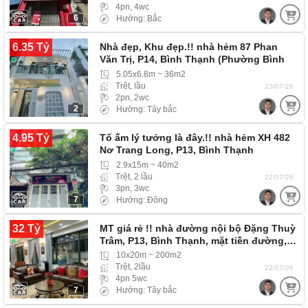
4pn, 4wc
6
Hướng: Bắc
6.35 Tỷ
Nhà đẹp, Khu đẹp.!! nhà hẻm 87 Phan
Văn Trị, P14, Bình Thạnh (Phường Bình
Thạnh) hẻm…
5.05x6.8m ~ 36m2
Trệt, lầu
23/07/26
2pn, 2wc
2
Hướng: Tây bắc
4.95 Tỷ
Tổ ấm lý tưởng là đây.!! nhà hẻm XH 482
Nơ Trang Long, P13, Bình Thạnh
(Phường…
2.9x15m ~ 40m2
Trệt, 2 lầu
22/07/26
3pn, 3wc
7
Hướng: Đông
32 Tỷ
MT giá rẻ !! nhà đường nội bộ Đặng Thuỳ
Trâm, P13, Bình Thạnh, mặt tiền đường,…
10x20m ~ 200m2
Trệt, 2lầu
22/07/26
4pn 5wc
7
Hướng: Tây bắc