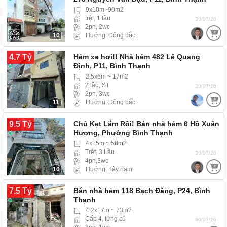
9x10m~90m2
trệt, 1 lầu
30/07/26
2pn, 2wc
10
Hướng: Đông bắc
4.7 Tỷ
Hẻm xe hơi!! Nhà hẻm 482 Lê Quang
Định, P11, Bình Thạnh
2.5x6m ~ 17m2
2 lầu, ST
30/07/26
2pn, 3wc
11
Hướng: Đông bắc
9.5 Tỷ
Chủ Kẹt Lắm Rồi! Bán nhà hẻm 6 Hồ Xuân
Hương, Phường Bình Thạnh
4x15m ~ 58m2
Trệt, 3 Lầu
30/07/26
4pn,3wc
10
Hướng: Tây nam
7.5 Tỷ
Bán nhà hẻm 118 Bạch Đằng, P24, Bình
Thạnh
4,2x17m ~ 73m2
Cấp 4, lửng cũ
30/07/26