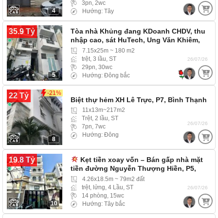
3pn, 2wc
4
Hướng: Tây
35.9 Tỷ
Tòa nhà Khủng đang KDoanh CHDV, thu
nhập cao, sát HuTech, Ung Văn Khiêm,
P25, Bình Thạnh
7.15x25m ~ 180 m2
trệt, 3 lầu, ST
26/07/26
29pn, 30wc
5
Hướng: Đông bắc
-21%
22 Tỷ
Biệt thự hẻm XH Lê Trực, P7, Bình Thạnh
11x13m~217m2
Trệt, 2 lầu, ST
26/07/26
7pn, 7wc
Hướng: Đông
8
19.8 Tỷ
Kẹt tiền xoay vốn – Bán gấp nhà mặt
tiền đường Nguyễn Thượng Hiền, P5,
Bình…
4.26x18.5m ~ 79m2 đất
trệt, lửng, 4 Lầu, ST
26/07/26
14 phòng, 15wc
10
Hướng: Tây bắc