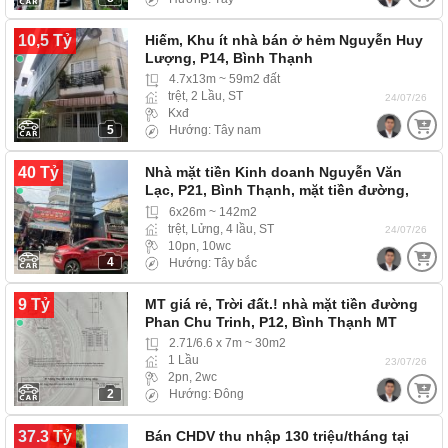
10,5 Tỷ
Hiếm, Khu ít nhà bán ở hẻm Nguyễn Huy
Lượng, P14, Bình Thạnh
4.7x13m ~ 59m2 đất
trệt, 2 Lầu, ST
24/07/26
Kxđ
5
Hướng: Tây nam
40 Tỷ
Nhà mặt tiền Kinh doanh Nguyễn Văn
Lạc, P21, Bình Thạnh, mặt tiền đường,
đầu tư có…
6x26m ~ 142m2
trệt, Lửng, 4 lầu, ST
24/07/26
10pn, 10wc
4
Hướng: Tây bắc
9 Tỷ
MT giá rẻ, Trời đất.! nhà mặt tiền đường
Phan Chu Trinh, P12, Bình Thạnh MT
2.71/6.6 x 7m ~ 30m2
1 Lầu
23/07/26
2pn, 2wc
2
Hướng: Đông
37.3 Tỷ
Bán CHDV thu nhập 130 triệu/tháng tại