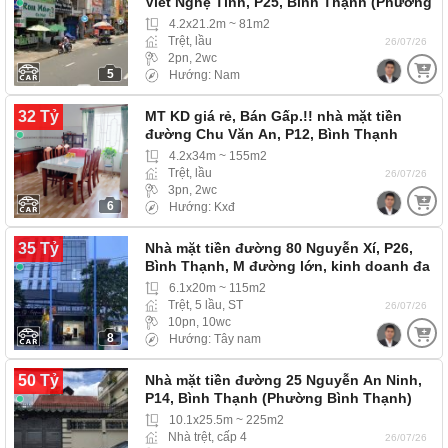
Viết Nghệ Tĩnh, P25, Bình Thạnh (Phường
Thạnh Mỹ…
4.2x21.2m ~ 81m2
Trệt, lầu
26/07/26
2pn, 2wc
5
Hướng: Nam
32 Tỷ
MT KD giá rẻ, Bán Gấp.!! nhà mặt tiền
đường Chu Văn An, P12, Bình Thạnh
(Phường Bình…
4.2x34m ~ 155m2
Trệt, lầu
26/07/26
3pn, 2wc
6
Hướng: Kxđ
35 Tỷ
Nhà mặt tiền đường 80 Nguyễn Xí, P26,
Bình Thạnh, M đường lớn, kinh doanh đa
ngành…
6.1x20m ~ 115m2
Trệt, 5 lầu, ST
26/07/26
10pn, 10wc
8
Hướng: Tây nam
50 Tỷ
Nhà mặt tiền đường 25 Nguyễn An Ninh,
P14, Bình Thạnh (Phường Bình Thạnh)
mặt tiền đường,…
10.1x25.5m ~ 225m2
Nhà trệt, cấp 4
26/07/26