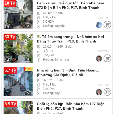
10 Tỷ
Hẻm xe hơi, Giá cực tốt.. Bán nhà hẻm
372 Điện Biên Phủ, P17, Bình Thạnh
4x16m ~ 67m2
Trệt, 2 Lầu
25/07/26
9 CHDV
2
Hướng: Tây bắc
33 Tỷ
Tổ ấm sang trọng – Nhà hẻm xe hơi
Đặng Thuỳ Trâm, P13, Bình Thạnh
15x16m ~ 240m2 đất
Biệt thự
25/07/26
5pn,7wc
8
Hướng: Đông nam
-5%
5.7 Tỷ
Nhà rộng hẻm 3m Đinh Tiên Hoàng,
(Phường Gia Định), Giá tốt
3x17m ~ 59 m2
Trệt, 1 lầu
25/07/26
2pn, 2wc
5
Hướng: Tây
8.5 Tỷ
Chốt lẹ còn kịp! Bán nhà hẻm 107 Điện
Biên Phủ, P17, Bình Thạnh
4x12m ~ 46m2