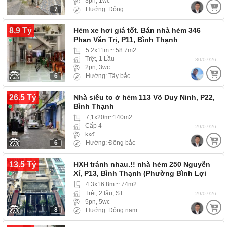
3pn, 1wc
7
Hướng: Đông
8,9 Tỷ
Hẻm xe hơi giá tốt. Bán nhà hẻm 346
Phan Văn Trị, P11, Bình Thạnh
5.2x11m ~ 58.7m2
Trệt, 1 Lầu
30/07/26
2pn, 3wc
6
Hướng: Tây bắc
26.5 Tỷ
Nhà siêu to ở hẻm 113 Võ Duy Ninh, P22,
Bình Thạnh
7,1x20m~140m2
Cấp 4
29/07/26
kxđ
6
Hướng: Đông bắc
13.5 Tỷ
HXH tránh nhau.!! nhà hẻm 250 Nguyễn
Xí, P13, Bình Thạnh (Phường Bình Lợi
Trung) Xe Hơi…
4.3x16.8m ~ 74m2
Trệt, 2 lầu, ST
29/07/26
5pn, 5wc
8
Hướng: Đông nam