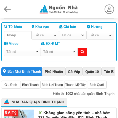
Skip
to
content
Từ khóa
Khu vực
Giá bán
Hướng
Video
HXH/ MT
Bán Nhà Bình Thạnh
Phú Nhuận
Gò Vấp
Quận 10
Tân Bìn
Gia Định
Bình Thạnh
Bình Lợi Trung
Thạnh Mỹ Tây
Bình Quới
Hiển thị
1002
nhà bán quận
Bình Thạnh
NHÀ BÁN QUẬN BÌNH THẠNH
8.6 Tỷ
Không gian sống yên tĩnh – nhà hẻm
273 Nguyễn Văn Đậu, P11, Bình Thạnh