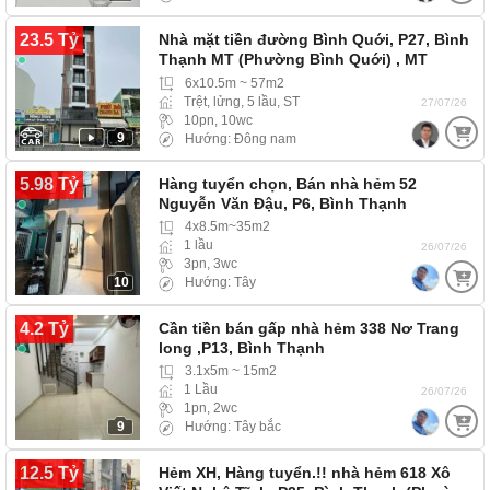
23.5 Tỷ
Nhà mặt tiền đường Bình Quới, P27, Bình
Thạnh MT (Phường Bình Quới) , MT
đường lớn,…
6x10.5m ~ 57m2
Trệt, lửng, 5 lầu, ST
27/07/26
10pn, 10wc
9
Hướng: Đông nam
5.98 Tỷ
Hàng tuyển chọn, Bán nhà hẻm 52
Nguyễn Văn Đậu, P6, Bình Thạnh
4x8.5m~35m2
1 lầu
26/07/26
3pn, 3wc
10
Hướng: Tây
4.2 Tỷ
Cần tiền bán gấp nhà hẻm 338 Nơ Trang
long ,P13, Bình Thạnh
3.1x5m ~ 15m2
1 Lầu
26/07/26
1pn, 2wc
9
Hướng: Tây bắc
12.5 Tỷ
Hẻm XH, Hàng tuyển.!! nhà hẻm 618 Xô