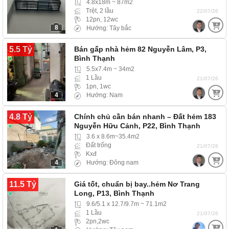
hẻm ba gác
4.8x18m ~ 87m2
Trệt, 2 lầu
22/07/26
12pn, 12wc
8
Hướng: Tây bắc
5.5 Tỷ
Bán gấp nhà hẻm 82 Nguyễn Lâm, P3,
Bình Thạnh
5.5x7.4m ~ 34m2
1 Lầu
21/07/26
1pn, 1wc
4
Hướng: Nam
4.8 Tỷ
Chính chủ cần bán nhanh – Đất hẻm 183
Nguyễn Hữu Cảnh, P22, Bình Thạnh
3.6 x 8.6m~35.4m2
Đất trống
21/07/26
Kxđ
4
Hướng: Đông nam
11.5 Tỷ
Giá tốt, chuẩn bị bay..hẻm Nơ Trang
Long, P13, Bình Thạnh
9.6/5.1 x 12.7/9.7m ~ 71.1m2
1 Lầu
21/07/26
2pn,2wc