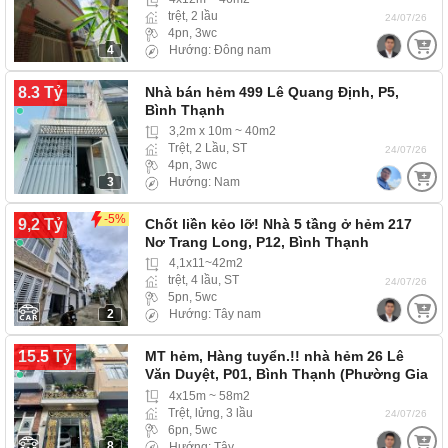
trệt, 2 lầu
24/07/26
4pn, 3wc
4
Hướng: Đông nam
8.3 Tỷ
Nhà bán hẻm 499 Lê Quang Định, P5,
Bình Thạnh
3,2m x 10m ~ 40m2
Trệt, 2 Lầu, ST
24/07/26
4pn, 3wc
3
Hướng: Nam
-5%
9,2 Tỷ
Chốt liền kẻo lỡ! Nhà 5 tầng ở hẻm 217
Nơ Trang Long, P12, Bình Thạnh
4,1x11~42m2
trệt, 4 lầu, ST
24/07/26
5pn, 5wc
2
Hướng: Tây nam
15.5 Tỷ
MT hẻm, Hàng tuyển.!! nhà hẻm 26 Lê
Văn Duyệt, P01, Bình Thạnh (Phường Gia
Định)
4x15m ~ 58m2
Trệt, lửng, 3 lầu
24/07/26
6pn, 5wc
8
Hướng: Tây