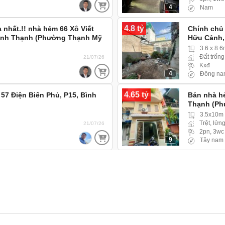
4
Nam
4.8 tỷ
nhất.!! nhà hẻm 66 Xô Viết
Chính chủ
Bình Thạnh (Phường Thạnh Mỹ
Hữu Cảnh,
3.6 x 8.
Đất trống
21/07/26
Kxđ
4
Đông na
4.65 tỷ
 57 Điện Biên Phủ, P15, Bình
Bán nhà h
Thạnh (Ph
gần S.Thị
3.5x10m
Trệt, lửng
21/07/26
2pn, 3wc
9
Tây nam