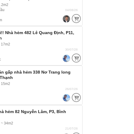
.2m2
Lầu
04/08/26
m
!! Nhà hẻm 482 Lê Quang Định, P11,
h
~ 17m2
30/07/26
c
án gấp nhà hẻm 338 Nơ Trang long
 Thạnh
~ 15m2
26/07/26
hà hẻm 82 Nguyễn Lâm, P3, Bình
m ~ 34m2
21/07/26