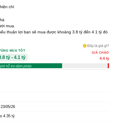
hiện chí
hà
ười mua.
 nếu thuận lợi bạn sẽ mua được khoảng 3.8 tỷ đến 4.1 tỷ đó
Đây là giá gì?
VÙNG MUA TỐT
GIÁ CHÀO
3.8 tỷ - 4.1 tỷ
4.4 tỷ
giới hỗ trợ đàm phán
23/05/26
o 4.35 tỷ