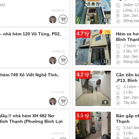
5m2
3x6m~17
Lửng, 1 
04/08/26
2pn, 2wc
11
Đông na
-7%
4.7 tỷ
– nhà hẻm 120 Vũ Tùng, P02,
Hẻm xe hơi
Bình Thạn
2.5x6m 
2 lầu, ST
04/08/26
2pn, 3wc
11
Đông bắ
4.2 tỷ
hẻm 749 Xô Viết Nghệ Tĩnh,
Cần tiền b
,P13, Bình
3.1x5m 
1 Lầu
27/07/26
1pn, 2wc
9
Tây bắc
5.5 tỷ
 đây.!! nhà hẻm XH 482 Nơ
Bán gấp n
 Bình Thạnh (Phường Bình Lợi
Thạnh
e hơi 4 chỗ vào tới nhà
5.5x7.4
1 Lầu
22/07/26
1pn, 1wc