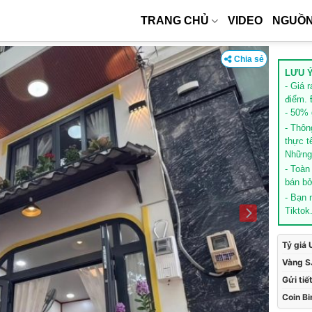
TRANG CHỦ
VIDEO
NGUỒN
Chia sẻ
LƯU Ý
- Giá 
điểm. 
- 50% g
- Thôn
thực t
Những 
- Toàn
bán bở
- Bạn
Tiktok
Tỷ giá
Vàng S
Gửi tiế
Coin B