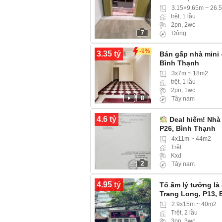
3.15×9.65m ~ 26.
trệt, 1 lầu
2pn, 2wc
7
Đông
-9%
3.35 tỷ
Bán gấp nhà mini 
Bình Thạnh
3x7m ~ 18m2
trệt, 1 lầu
2pn, 1wc
8
Tây nam
4.6 tỷ
Deal hiếm! Nhà 
P26, Bình Thạnh
4x11m ~ 44m2
Trệt
Kxđ
2
Tây nam
4.95 tỷ
Tổ ấm lý tưởng là
Trang Long, P13,
Trung) hẻm rộng x
2.9x15m ~ 40m2
Trệt, 2 lầu
3pn, 3wc