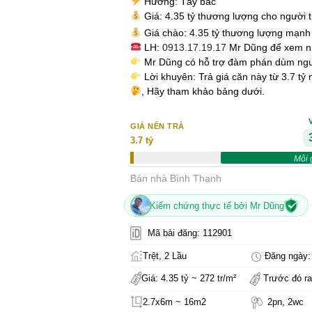
Hướng: Tây bắc
Giá: 4.35 tỷ thương lượng cho người t
Giá chào: 4.35 tỷ thương lượng mạnh
LH:
0913.17.19.17
Mr Dũng để xem n
Mr Dũng có hỗ trợ đàm phán dùm ng
Lời khuyên: Trả giá căn này từ 3.7 tỷ
, Hãy tham khảo bảng dưới.
GIÁ NÊN TRẢ
3.7 tỷ
Môi 
Bán nhà Bình Thạnh
Kiểm chứng thực tế bởi Mr Dũng
Mã bài đăng: 112901
Trệt, 2 Lầu
Đăng ngày: 
Giá: 4.35 tỷ ~ 272 tr/m²
Trước đó ra
2.7x6m ~ 16m2
2pn, 2wc