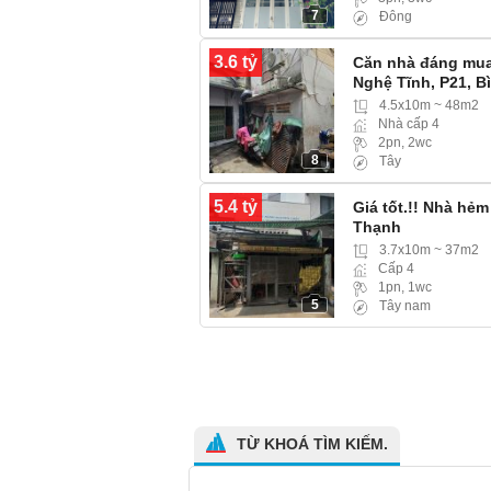
7
Đông
3.6 tỷ
Căn nhà đáng mua 
Nghệ Tĩnh, P21, 
Tây) hẻm ba gác
4.5x10m ~ 48m2
Nhà cấp 4
2pn, 2wc
8
Tây
5.4 tỷ
Giá tốt.!! Nhà hẻm
Thạnh
3.7x10m ~ 37m2
Cấp 4
1pn, 1wc
5
Tây nam
TỪ KHOÁ TÌM KIẾM.