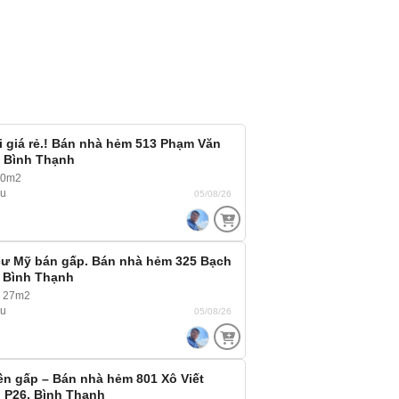
 giá rẻ.! Bán nhà hẻm 513 Phạm Văn
, Bình Thạnh
20m2
ầu
05/08/26
cư Mỹ bán gấp. Bán nhà hẻm 325 Bạch
, Bình Thạnh
~ 27m2
ầu
05/08/26
ền gấp – Bán nhà hẻm 801 Xô Viết
 P26, Bình Thạnh