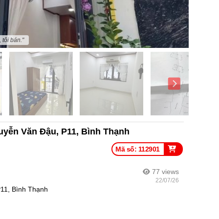
tôi bán."
guyễn Văn Đậu, P11, Bình Thạnh
Mã số: 112901
77
views
22/07/26
11, Bình Thạnh