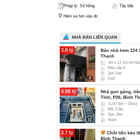
Pháp lý: Sổ hồng
Tây bắc
Hẻm xe hơi vào đc
NHÀ BÁN LIÊN QUAN
3.8 tỷ
Bán nhà hẻm 124 X
Thạnh
3m x 12.1m nở hậ
Nhà cấp 4
2pn 2wc
3
Kxđ
-7%
4.98 tỷ
Nhà gọn gàng, tiệ
Tĩnh, P26, Bình T
3.2x7.6m ~ 25m2
trệt, 3 lầu
2pn, 3wc
11
Nam
3.7 tỷ
Chốt liền kẻo l
Bình Thạnh