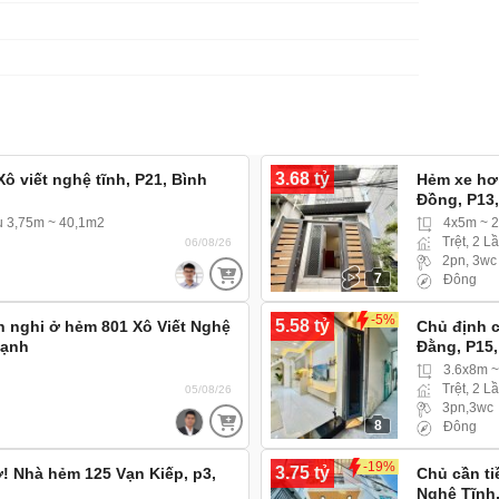
3.68 tỷ
ô viết nghệ tĩnh, P21, Bình
Hẻm xe hơi
Đồng, P13
u 3,75m ~ 40,1m2
4x5m ~ 
Trệt, 2 L
06/08/26
2pn, 3wc
7
Đông
-5%
5.58 tỷ
n nghi ở hẻm 801 Xô Viết Nghệ
Chủ định 
hạnh
Đằng, P15
3.6x8m 
Trệt, 2 L
05/08/26
3pn,3wc
8
Đông
-19%
3.75 tỷ
ỡ! Nhà hẻm 125 Vạn Kiếp, p3,
Chủ cần ti
Nghệ Tĩnh,