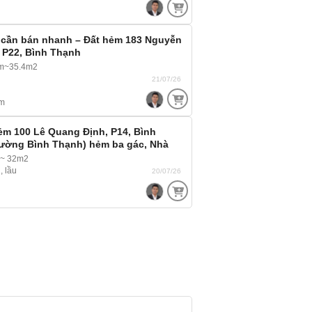
 cần bán nhanh – Đất hẻm 183 Nguyễn
 P22, Bình Thạnh
6m~35.4m2
21/07/26
m
ẻm 100 Lê Quang Định, P14, Bình
ường Bình Thạnh) hẻm ba gác, Nhà
 ~ 32m2
, lầu
20/07/26