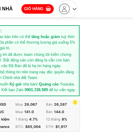
 NHÀ
GIỎ HÀNG
:
rao bán trên có thể
tăng hoặc giảm
tuỳ thời
Đa phần có thể thương lượng giá xuống 5%
iá trị.
g tin đã được team chúng tôi kiểm chứng
ế. Bất động sản còn đăng là vẫn còn bán.
căn Đã Bán đã bị hạ tin hàng ngày.
 bộ thông tin trên trang này độc quyền đăng
i Chỉnh nhà đất Team.
 muốn
Ký gửi
nhà bán/
Quảng cáo
Youtube,
. Kết bạn Zalo
0901.338.589
để tư vấn ngay.
!
 USD
Mua
26,067
Bán
26,267
JC
Mua
141.0
Bán
144.0
t kiệm
1 tháng
4.7%
12 tháng
8%
inance
BTC:
$65,004
ETH:
$1,917