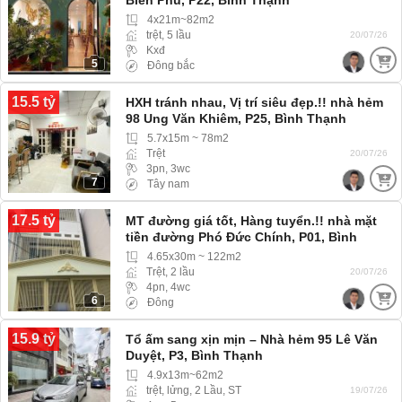
4x21m~82m2
trệt, 5 lầu
20/07/26
Kxđ
5
Đông bắc
15.5 tỷ
HXH tránh nhau, Vị trí siêu đẹp.!! nhà hẻm
98 Ung Văn Khiêm, P25, Bình Thạnh
(Phường Thạnh Mỹ Tây) Xe Hơi tới tận nơi
5.7x15m ~ 78m2
Trệt
20/07/26
3pn, 3wc
7
Tây nam
17.5 tỷ
MT đường giá tốt, Hàng tuyển.!! nhà mặt
tiền đường Phó Đức Chính, P01, Bình
Thạnh (Phường Gia Định) mặt tiền đường
4.65x30m ~ 122m2
giá rẻ
Trệt, 2 lầu
20/07/26
4pn, 4wc
6
Đông
15.9 tỷ
Tổ ấm sang xịn mịn – Nhà hẻm 95 Lê Văn
Duyệt, P3, Bình Thạnh
4.9x13m~62m2
trệt, lửng, 2 Lầu, ST
19/07/26