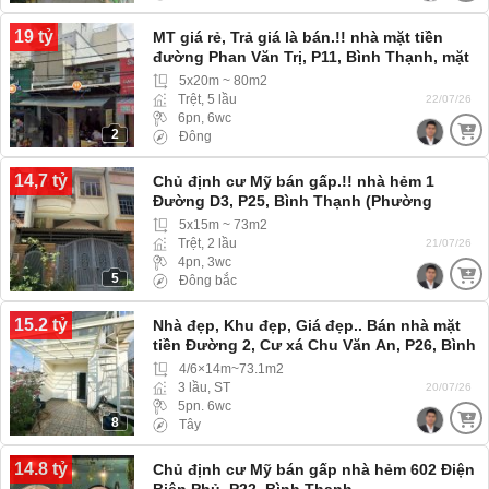
19 tỷ
MT giá rẻ, Trả giá là bán.!! nhà mặt tiền
đường Phan Văn Trị, P11, Bình Thạnh, mặt
tiền đường, Cộng đồng cư dân hiện hữu
5x20m ~ 80m2
Trệt, 5 lầu
22/07/26
6pn, 6wc
2
Đông
14,7 tỷ
Chủ định cư Mỹ bán gấp.!! nhà hẻm 1
Đường D3, P25, Bình Thạnh (Phường
Thạnh Mỹ Tây) Xe Hơi tới tận nơi
5x15m ~ 73m2
Trệt, 2 lầu
21/07/26
4pn, 3wc
5
Đông bắc
15.2 tỷ
Nhà đẹp, Khu đẹp, Giá đẹp.. Bán nhà mặt
tiền Đường 2, Cư xá Chu Văn An, P26, Bình
Thạnh
4/6×14m~73.1m2
3 lầu, ST
20/07/26
5pn. 6wc
8
Tây
14.8 tỷ
Chủ định cư Mỹ bán gấp nhà hẻm 602 Điện
Biên Phủ, P22, Bình Thạnh