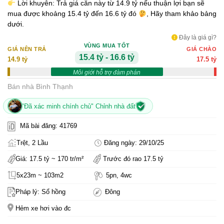
Lời khuyên: Trả giá căn này từ 14.9 tỷ nếu thuận lợi bạn sẽ
mua được khoảng 15.4 tỷ đến 16.6 tỷ đó
, Hãy tham khảo bảng
dưới.
Đây là giá gì?
VÙNG MUA TỐT
GIÁ NÊN TRẢ
GIÁ CHÀO
15.4 tỷ - 16.6 tỷ
14.9 tỷ
17.5 tỷ
Môi giới hỗ trợ đàm phán
Bán nhà Bình Thạnh
"Đã xác minh chính chủ" Chỉnh nhà đất
Mã bài đăng: 41769
Trệt, 2 Lầu
Đăng ngày: 29/10/25
Giá: 17.5 tỷ ~ 170 tr/m²
Trước đó rao 17.5 tỷ
5x23m ~ 103m2
5pn, 4wc
Pháp lý: Sổ hồng
Đông
Hẻm xe hơi vào đc