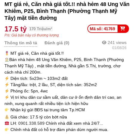
MT giá rẻ, Căn nhà giá tốt.!! nhà hẻm 48 Ung Văn
Khiêm, P25, Bình Thạnh (Phường Thạnh Mỹ
Tây) mặt tiền đường
17.5 tỷ
Mã số: 41769
170 Triệu/m²
P/s: Giá bán này có thương lượng
241
views
Thông tin mô tả
Đánh giá (0)
01/08/26
MT giá rẻ, Căn nhà giá tốt.!!
Bán nhà hẻm 48 Ung Văn Khiêm, P25, Bình Thạnh (Phường
Thạnh Mỹ Tây) , mặt tiền đường, Nhà gần S.Thị, trường, chợ
cách nhà chỉ 200m.
Diện tích: 5x23m ~ 103m2 đất
Tầng/lầu: trệt, 2 lầu, ST, diện tích sàn: 352m2
Phòng ốc: 5pn, 4wc
Vị trí khu dân cư sầm uất, dân cư ở ổn định dân trí cao, an
ninh, xung quanh rất nhiều tiện ích hiện hữu
Nhận ký gửi BĐS tại trung tâm Tp.HCM
Giá chào: 17.5 tỷ còn bớt nữa
LH:
0901.338.589
Chỉnh nhà đất xem nhà 24/7...
Chỉnh nhà đất có hỗ trợ đàm phán dùm người mua.