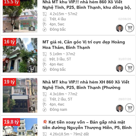
15.5 tỷ
Nhà MT khu VIP.!! nhà hẻm 860 Xô Viết
Nghệ Tĩnh, P25, Bình Thạnh, khu đồng bộ,
dân trí cao
4.2x15m ~ 57m2
Trệt, 4 lầu
02/08/26
4pn, 5wc
8
Đông bắc
16 tỷ
MT giá rẻ, Căn góc Vị trí cực đẹp Hoàng
Hoa Thám, Bình Thạnh
5.1x9m ~ 37m2
trệt, 3 lầu, ST
31/07/26
4pn 4wc
12
Đông bắc
19 tỷ
Nhà MT khu VIP.!! nhà hẻm XH 860 Xô Viết
Nghệ Tĩnh, P25, Bình Thạnh (Phường
Thạnh Mỹ Tây) khu đồng bộ
4.3x18m ~ 77m2
Trệt, 2 lầu, ST
28/07/26
4pn, 4wc
5
Đông nam
19.8 tỷ
Kẹt tiền xoay vốn – Bán gấp nhà mặt
tiền đường Nguyễn Thượng Hiền, P5, Bình
Thạnh
4.26x18.5m ~ 79m2 đất