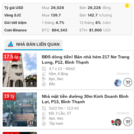
!
Tỷ giá USD
Mua
26,028
Bán
26,228
đồng
Vàng SJC
Mua
139.7
Bán
142.7
tr/lượng
Gửi tiết kiệm
1 tháng
4.7%
12 tháng
8%
/năm
Coin Binance
BTC:
$64,343
ETH:
$1,900
USD
NHÀ BÁN LIÊN QUAN
17.5 tỷ
BĐS dòng tiền! Bán nhà hẻm 217 Nơ Trang
Long, P12, Bình Thạnh
4.7 x 13 ~ 60m2
hầm, 6 tầng
05/08/26
8pn, 9wc
8
Bắc
19 tỷ
Nhà mặt tiền đường 30m Kinh Doanh Bình
Lợi, P13, Bình Thạnh
5x22.5m ~ 113 m2
trệt, 3 Lầu, ST
03/08/26
4pn, 4wc
11
Tây nam