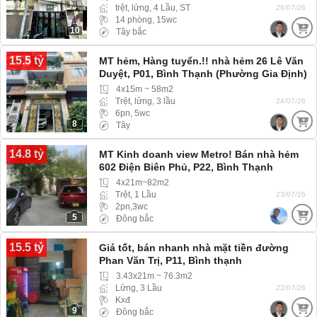
trệt, lửng, 4 Lầu, ST
26/07/26
14 phòng, 15wc
10
Tây bắc
15.5 tỷ
MT hẻm, Hàng tuyển.!! nhà hẻm 26 Lê Văn
Duyệt, P01, Bình Thạnh (Phường Gia Định)
4x15m ~ 58m2
Trệt, lửng, 3 lầu
24/07/26
6pn, 5wc
8
Tây
14.8 tỷ
MT Kinh doanh view Metro! Bán nhà hẻm
602 Điện Biên Phủ, P22, Bình Thạnh
4x21m~82m2
Trệt, 1 Lầu
23/07/26
2pn,3wc
5
Đông bắc
15.5 tỷ
Giá tốt, bán nhanh nhà mặt tiền đường
Phan Văn Trị, P11, Bình thạnh
3.43x21m ~ 76.3m2
Lửng, 3 Lầu
22/07/26
Kxđ
9
Đông bắc