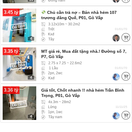
Đông nam
3.45 tỷ
Chủ cần trả nợ – Bán nhà hẻm 107
trương đăng Quế, P01, Gò Vấp
3.12x10m ~ 30.2m2
Đã bán
Trệt
01/01/70
Kxđ
4
Tây
3.35 tỷ
MT giá rẻ, Mua đất tặng nhà.! Đường số 7,
P7, Gò Vấp
2.75 x 7.25 ~ 22.6m2
Đã bán
1 Lầu
01/01/70
2pn, 2wc
4
Kxđ
3.36 tỷ
Giá tốt, Chốt nhanh !! nhà hẻm Trần Bình
Trọng, P01, Gò Vấp
4x.3m ~ 28m2
Đã bán
Lửng
11/11/25
1pn, 1wc
4
Tây nam