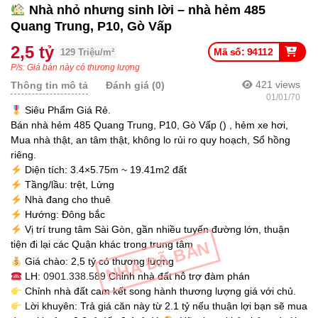
Nhà nhỏ nhưng sinh lời – nhà hẻm 485
Quang Trung, P10, Gò Vấp
2,5 tỷ
Mã số: 94112
129 Triệu/m²
P/s: Giá bán này có thương lượng
421
views
Thông tin mô tả
Đánh giá (0)
01/01/70
Siêu Phẩm Giá Rẻ.
Bán nhà hẻm 485 Quang Trung, P10, Gò Vấp () , hẻm xe hơi,
Mua nhà thật, an tâm thật, không lo rủi ro quy hoạch, Sổ hồng
riêng.
Diện tích: 3.4×5.75m ~ 19.41m2 đất
Tầng/lầu: trệt, Lửng
Nhà đang cho thuê
Hướng: Đông bắc
Vị trí trung tâm Sài Gòn, gần nhiều tuyến đường lớn, thuận
NHÀ ĐÃ BÁN
tiện đi lại các Quận khác trong trung tâm
Giá chào: 2,5 tỷ có thương lượng
LH:
0901.338.589
Chỉnh nhà đất hỗ trợ đàm phán
Chỉnh nhà đất cam kết song hành thương lượng giá với chủ.
Lời khuyên: Trả giá căn này từ 2.1 tỷ nếu thuận lợi bạn sẽ mua