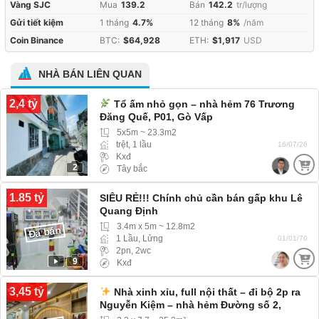
Vàng SJC
Mua
139.2
Bán
142.2
tr/lượng
Gửi tiết kiệm
1 tháng
4.7%
12 tháng
8%
/năm
Coin Binance
BTC:
$64,928
ETH:
$1,917
USD
NHÀ BÁN LIÊN QUAN
2,4 tỷ
Tổ ấm nhỏ gọn – nhà hẻm 76 Trương
Đăng Quế, P01, Gò Vấp
5x5m ~ 23.3m2
trệt, 1 lầu
16/07/26
Kxđ
2
Tây bắc
1.85 tỷ
SIÊU RẺ!!! Chính chủ cần bán gấp khu Lê
Quang Định
3.4m x 5m ~ 12.8m2
Đã bán
1 Lầu, Lửng
01/01/70
2pn, 2wc
9
Kxđ
3,45 tỷ
Nhà xinh xỉu, full nội thất – đi bộ 2p ra
Nguyễn Kiệm – nhà hẻm Đường số 2,
Phường 3, Gò Vấp.