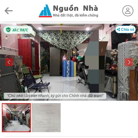
Skip
to
content
XÁC THỰC
Chia sẻ
"Chủ nhà cần bán nhanh, ký gửi cho Chỉnh nhà đất team"