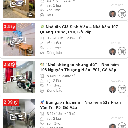
3.3 x 7.7 = 25.2m²
Đã bán
trệt, 1 lầu
01/01/70
2pn, 2wc
11
Kxđ
3,4 tỷ
Nhà Xịn Giá Sinh Viên – Nhà hẻm 107
Quang Trung, P10, Gò Vấp
3.25x8.6m ~ 28m2 đất
Đã bán
trệt, 1 lầu
01/01/70
2pn, 2wc
10
Đông bắc
2.8 tỷ
“Nhà không to nhưng đủ” – Nhà hẻm
108 Nguyễn Thượng Hiền, P01, Gò Vấp
5.4x6m ~ 23m2 đất
Đã bán
trệt, 2 lầu
01/01/70
2pn, 3wc
5
Đông bắc
2.39 tỷ
Bán gấp nhà mini – Nhà hẻm 517 Phan
Văn Trị, P5, Gò Vấp
3.56x4.3m ~ 15m2
Đã bán
trệt, 2 lầu
01/01/70
2pn, 2wc
10