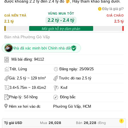
được khoảng 2.2 tỷ đến 2.4 tỷ đó
, Hãy tham khảo bảng dưới.
Đây là giá gì?
VÙNG MUA TỐT
GIÁ NÊN TRẢ
GIÁ CHÀO
2.2 tỷ - 2.4 tỷ
2.1 tỷ
2.5 tỷ
Môi giới hỗ trợ đàm phán
Bán nhà Phường Gò Vấp
Nhà đã xác minh bởi Chỉnh nhà đất
Mã bài đăng: 94112
Trệt, Lửng
Đăng ngày: 25/09/25
Giá: 2,5 tỷ ~ 129 tr/m²
Trước đó rao 2.5 tỷ
3.4×5.75m ~ 19.41m2
Kxđ
Pháp lý: Sổ hồng
Đông bắc
Hẻm xe hơi vào đc
Phường Gò Vấp, HCM
!
Tỷ giá USD
Mua
26,028
Bán
26,228
đồng