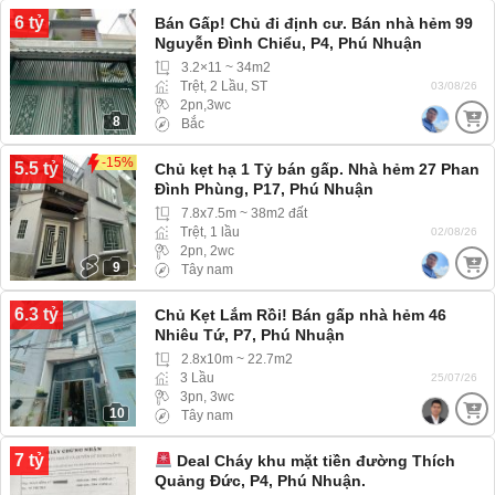
6 tỷ
Bán Gấp! Chủ đi định cư. Bán nhà hẻm 99
Nguyễn Đình Chiểu, P4, Phú Nhuận
3.2×11 ~ 34m2
Trệt, 2 Lầu, ST
03/08/26
2pn,3wc
8
Bắc
-15%
5.5 tỷ
Chủ kẹt hạ 1 Tỷ bán gấp. Nhà hẻm 27 Phan
Đình Phùng, P17, Phú Nhuận
7.8x7.5m ~ 38m2 đất
Trệt, 1 lầu
02/08/26
2pn, 2wc
9
Tây nam
6.3 tỷ
Chủ Kẹt Lắm Rồi! Bán gấp nhà hẻm 46
Nhiêu Tứ, P7, Phú Nhuận
2.8x10m ~ 22.7m2
3 Lầu
25/07/26
3pn, 3wc
10
Tây nam
7 tỷ
Deal Cháy khu mặt tiền đường Thích
Quảng Đức, P4, Phú Nhuận.