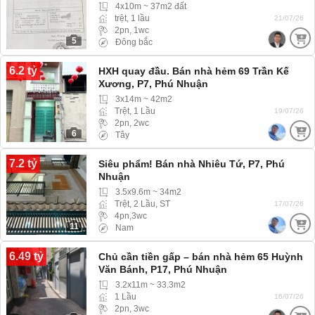
4x10m ~ 37m2 đất
trệt, 1 lầu
21/07/26
2pn, 1wc
5
Đông bắc
6.2 tỷ
HXH quay đầu. Bán nhà hẻm 69 Trần Kế
Xương, P7, Phú Nhuận
3x14m ~ 42m2
Trệt, 1 Lầu
19/07/26
2pn, 2wc
6
Tây
7.2 tỷ
Siêu phẩm! Bán nhà Nhiêu Tứ, P7, Phú
Nhuận
3.5x9.6m ~ 34m2
Trệt, 2 Lầu, ST
17/07/26
4pn,3wc
11
Nam
6.49 tỷ
Chủ cần tiền gấp – bán nhà hẻm 65 Huỳnh
Văn Bánh, P17, Phú Nhuận
3.2x11m ~ 33.3m2
1 Lầu
16/07/26
2pn, 3wc