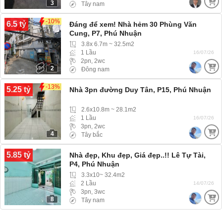
3
Tây nam
-10%
6.5 tỷ
Đáng để xem! Nhà hẻm 30 Phùng Văn
Cung, P7, Phú Nhuận
3.8x 6.7m ~ 32.5m2
1 Lầu
16/07/26
2pn, 2wc
2
Đông nam
-13%
5.25 tỷ
Nhà 3pn đường Duy Tân, P15, Phú Nhuận
2.6x10.8m ~ 28.1m2
1 Lầu
16/07/26
3pn, 2wc
4
Tây bắc
5.85 tỷ
Nhà đẹp, Khu đẹp, Giá đẹp..!! Lê Tự Tài,
P4, Phú Nhuận
3.3x10~ 32.4m2
2 Lầu
14/07/26
3pn, 3wc
8
Tây nam