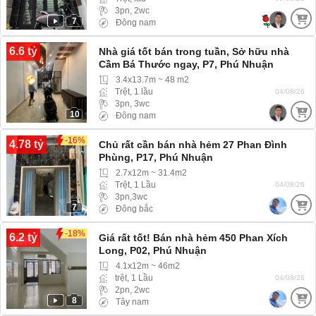
3pn, 2wc
7
Đông nam
6.6 tỷ
Nhà giá tốt bán trong tuần, Sở hữu nhà
Cầm Bá Thước ngay, P7, Phú Nhuận
3.4x13.7m ~ 48 m2
Trệt, 1 lầu
04/08/26
3pn, 3wc
10
Đông nam
-16%
4.78 tỷ
Chủ rất cần bán nhà hẻm 27 Phan Đình
Phùng, P17, Phú Nhuận
2.7x12m ~ 31.4m2
Trệt, 1 Lầu
04/08/26
3pn,3wc
7
Đông bắc
-18%
6.2 tỷ
Giá rất tốt! Bán nhà hẻm 450 Phan Xích
Long, P02, Phú Nhuận
4.1x12m ~ 46m2
trệt, 1 Lầu
04/08/26
2pn, 2wc
8
Tây nam