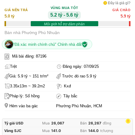
Đây là giá gì?
VÙNG MUA TỐT
GIÁ NÊN TRẢ
GIÁ CHÀO
5.2 tỷ - 5.6 tỷ
5.0 tỷ
5.9 tỷ
Môi giới hỗ trợ đàm phán
Bán nhà Phường Phú Nhuận
"Đã xác minh chính chủ" Chỉnh nhà đất
Mã bài đăng: 87196
Trệt
Đăng ngày: 07/09/25
Giá: 5.9 tỷ ~ 151 tr/m²
Trước đó rao 5.9 tỷ
3.35x13m ~ 39.2m2
Kxđ
Pháp lý: Sổ hồng
Tây bắc
Hẻm vào ba gác
Phường Phú Nhuận, HCM
!
Tỷ giá USD
Mua
26,067
Bán
26,267
đồng
Vàng SJC
Mua
141.0
Bán
144.0
tr/lượng