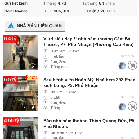
Gửi tiết kiệm
1 tháng
4.7%
12 tháng
8%
/năm
Coin Binance
BTC:
$65,019
ETH:
$1,920
USD
NHÀ BÁN LIÊN QUAN
6.4 tỷ
Vị trí siêu đẹp.!! nhà hẻm thoáng Cầm Bá
Thước, P7, Phú Nhuận (Phường Cầu Kiệu)
hẻm 3m ba gác ra vào
3.4x14m ~ 48m2
Trệt, lầu
07/08/26
2pn, 2wc
6
Đông nam
-10%
6.5 tỷ
Sau bệnh viện Hoàn Mỹ. Nhà hẻm 293 Phan
xích Long, P3, Phú Nhuận
3x12m ~ 34m2
3 Lầu
07/08/26
6pn, 4wc
9
Đông
4.65 tỷ
Bán nhà hẻm thoáng Thích Quảng Đức, P5,
Phú Nhuận.
3m x 9m ~ 26.1m2
Trệt, lầu
05/08/26