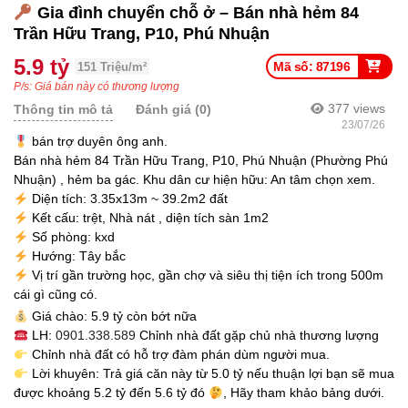
Gia đình chuyển chỗ ở – Bán nhà hẻm 84
Trần Hữu Trang, P10, Phú Nhuận
5.9 tỷ
Mã số: 87196
151 Triệu/m²
P/s: Giá bán này có thương lượng
377
views
Thông tin mô tả
Đánh giá (0)
23/07/26
bán trợ duyên ông anh.
Bán nhà hẻm 84 Trần Hữu Trang, P10, Phú Nhuận (Phường Phú
Nhuận) , hẻm ba gác. Khu dân cư hiện hữu: An tâm chọn xem.
Diện tích: 3.35x13m ~ 39.2m2 đất
Kết cấu: trệt, Nhà nát , diện tích sàn 1m2
Số phòng: kxd
Hướng: Tây bắc
Vị trí gần trường học, gần chợ và siêu thị tiện ích trong 500m
cái gì cũng có.
Giá chào: 5.9 tỷ còn bớt nữa
LH:
0901.338.589
Chỉnh nhà đất gặp chủ nhà thương lượng
Chỉnh nhà đất có hỗ trợ đàm phán dùm người mua.
Lời khuyên: Trả giá căn này từ 5.0 tỷ nếu thuận lợi bạn sẽ mua
được khoảng 5.2 tỷ đến 5.6 tỷ đó
, Hãy tham khảo bảng dưới.