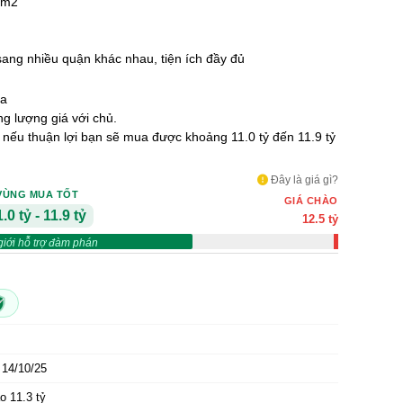
 1m2
 sang nhiều quận khác nhau, tiện ích đầy đủ
a
 lượng giá với chủ.
ỷ nếu thuận lợi bạn sẽ mua được khoảng 11.0 tỷ đến 11.9 tỷ
Đây là giá gì?
VÙNG MUA TỐT
GIÁ CHÀO
.0 tỷ - 11.9 tỷ
12.5 tỷ
giới hỗ trợ đàm phán
14/10/25
o 11.3 tỷ