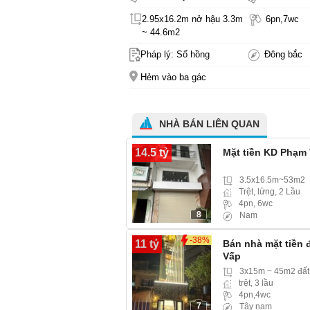
2.95x16.2m nở hậu 3.3m
6pn,7wc
~ 44.6m2
Pháp lý: Sổ hồng
Đông bắc
Hẻm vào ba gác
NHÀ BÁN LIÊN QUAN
14.5 tỷ
Mặt tiền KD Phạm
3.5x16.5m~53m2
Trệt, lửng, 2 Lầu
4pn, 6wc
8
Nam
-38%
11 tỷ
Bán nhà mặt tiền
Vấp
3x15m ~ 45m2 đất
trệt, 3 lầu
4pn,4wc
7
Tây nam