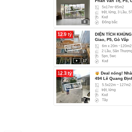
Phan Văn Trị, P5,
Đã bán
5x17m~85m2
trệt, lửng, 3 Lầu, S
Kxđ
8
Đông bắc
12.9 tỷ
DIỆN TÍCH KHỦNG!
Giao, P5, Gò Vấp
Đã bán
6m x 20m ~120m2
2 Lầu, Sân Thượn
5pn, 5wc
17
Kxđ
12.3 tỷ
Deal nóng! Nhà 
494 Lê Quang Địn
Đã bán
5.5x22m ~ 127m2 
trệt, lửng
Kxđ
7
Tây