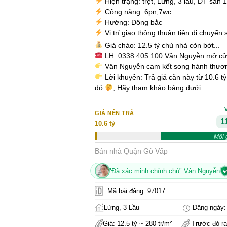
Hiện trạng: trệt, Lửng, 3 lầu, DT sàn
Công năng: 6pn,7wc
Hướng: Đông bắc
Vị trí giao thông thuận tiện di chuyển
Giá chào: 12.5 tỷ chủ nhà còn bớt...
LH:
0338.405.100
Vân Nguyễn mở cử
Vân Nguyễn cam kết song hành thương
Lời khuyên: Trả giá căn này từ 10.6 t
đó
, Hãy tham khảo bảng dưới.
GIÁ NÊN TRẢ
11
10.6 tỷ
Môi 
Bán nhà Quận Gò Vấp
"Đã xác minh chính chủ" Vân Nguyễn
Mã bài đăng: 97017
Lửng, 3 Lầu
Đăng ngày: 
Giá: 12.5 tỷ ~ 280 tr/m²
Trước đó ra