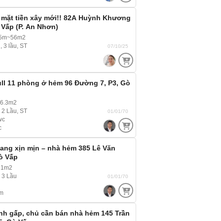
 mặt tiền xây mới!! 82A Huỳnh Khương
 Vấp (P. An Nhơn)
75m~56m2
, 3 lầu, ST
07/10/25
ll 11 phòng ở hẻm 96 Đường 7, P3, Gò
66.3m2
, 2 Lầu, ST
01/01/70
wc
c
ang xịn mịn – nhà hẻm 385 Lê Văn
ò Vấp
51m2
, 3 Lầu
01/01/70
m
gấp, chủ cần bán nhà hẻm 145 Trần