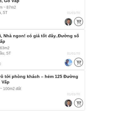
5, Gò Vấp
8m ~ 87m2
u, ST
01/01/70
, Nhà ngon! có giá tốt đây..Đường số
Vấp
 63m2
lầu, ST
01/01/70
c
vô tới phòng khách – hẻm 125 Đường
ò Vấp
~ 100m2 đất
01/01/70