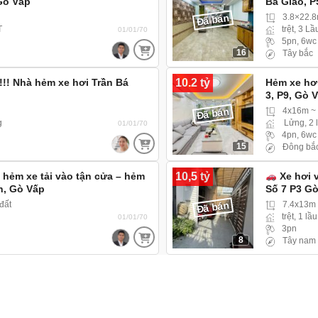
 Gò Vấp
Bá Giao, P
Đã bán
3.8×22.
T
trệt, 3 Lầ
01/01/70
5pn, 6wc
16
Tây bắc
10.2 tỷ
!! Nhà hẻm xe hơi Trần Bá
Hẻm xe hơi
3, P9, Gò 
Đã bán
4x16m ~
g
Lửng, 2 
01/01/70
4pn, 6wc
15
Đông bắ
10,5 tỷ
hẻm xe tải vào tận cửa – hẻm
Xe hơi 
h, Gò Vấp
Số 7 P3 G
Đã bán
đất
7.4x13m 
trệt, 1 lầu
01/01/70
3pn
8
Tây nam