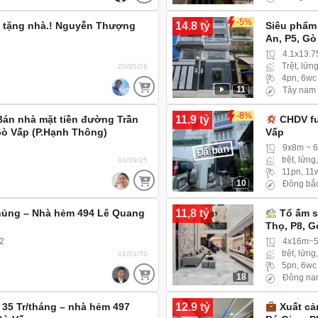
-5%
14.8 tỷ
t tặng nhà.! Nguyễn Thượng
Siêu phẩm
An, P5, Gò
4.1x13.
Trệt, lửng
20/05/26
4pn, 6wc
11
Tây nam
-8%
11.9 tỷ
 Bán nhà mặt tiền đường Trần
CHDV fu
Gò Vấp (P.Hạnh Thông)
Vấp
Đã bán
9x8m ~ 
trệt, lửng
03/09/25
11pn, 11
10
Đông bắ
11,8 tỷ
khủng – Nhà hẻm 494 Lê Quang
Tổ ấm s
Thọ, P8, G
2
4x16m~
trệt, lửng
01/01/70
5pn, 6wc
18
Đông na
12.9 tỷ
35 Tr/tháng – nhà hẻm 497
Xuất cảnh 