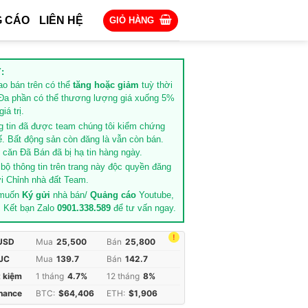
 CÁO
LIÊN HỆ
GIỎ HÀNG
:
rao bán trên có thể
tăng hoặc giảm
tuỳ thời
Đa phần có thể thương lượng giá xuống 5%
iá trị.
g tin đã được team chúng tôi kiểm chứng
ế. Bất động sản còn đăng là vẫn còn bán.
căn Đã Bán đã bị hạ tin hàng ngày.
 bộ thông tin trên trang này độc quyền đăng
i Chỉnh nhà đất Team.
 muốn
Ký gửi
nhà bán/
Quảng cáo
Youtube,
. Kết bạn Zalo
0901.338.589
để tư vấn ngay.
!
 USD
Mua
25,500
Bán
25,800
JC
Mua
139.7
Bán
142.7
t kiệm
1 tháng
4.7%
12 tháng
8%
inance
BTC:
$64,406
ETH:
$1,906