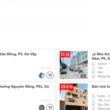
11 tỷ
 Văn Đồng, P3, Gò Vấp
Nhà Xin
Hàm, P5, 
4x21m ~
Trệt
26/07/26
Kxđ
5
Đông na
13.8 tỷ
 đường Nguyên Hồng, P01, Gò
Bán nhà h
6x9m ~ 
Trệt, 3 L
08/06/26
3pn, 5wc
12
Đông na