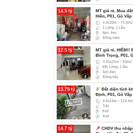
14.5 tỷ
MT giá rẻ, Mua đấ
Hiền, P01, Gò Vấp
4.6x20m ~ 75.5m2
1 Lửng, 1 Lầu
6pn, 4wc
6
Đông nam
12.5 tỷ
MT giá rẻ, HIẾM!!
Bình Trọng, P01, 
3.55x25m ~ 83m2
trệt, Lửng, 1 lầu
4pn,4wc
4
Đông bắc
13.75 tỷ
Đất diện tích 
Định, P01, Gò Vấp
Đã bán
4.6x24m ~ 124.4m
Trệt
Kxđ
4
Kxđ
14,7 tỷ
CHDV thu nhập 