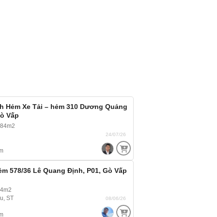
h Hẻm Xe Tải – hẻm 310 Dương Quảng
Gò Vấp
 84m2
24/07/26
m
ẻm 578/36 Lê Quang Định, P01, Gò Vấp
54m2
ầu, ST
08/06/26
m