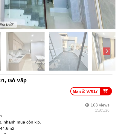
Nhà Đất)"
01, Gò Vấp
Mã số: 97017
163
views
15/05/26
n
, nhanh mua còn kịp.
 44.6m2