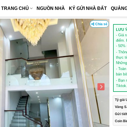
TRANG CHỦ
NGUỒN NHÀ
KÝ GỬI NHÀ ĐẤT
QUẢNG
Chia sẻ
LƯU Ý
- Giá 
điểm. 
- 50% g
- Thôn
thực t
Những 
- Toàn
bán bở
- Bạn
Tiktok
Tỷ giá
Vàng S
Gửi tiế
Coin B