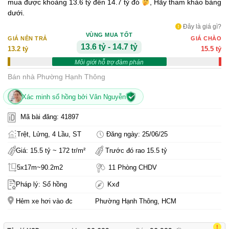
mua được khoảng 13.6 tỷ đến 14.7 tỷ đó
, Hãy tham khảo bảng
dưới.
Đây là giá gì?
VÙNG MUA TỐT
GIÁ NÊN TRẢ
GIÁ CHÀO
13.6 tỷ - 14.7 tỷ
13.2 tỷ
15.5 tỷ
Môi giới hỗ trợ đàm phán
Bán nhà Phường Hạnh Thông
Xác minh sổ hồng bởi Vân Nguyễn
Mã bài đăng: 41897
Trệt, Lửng, 4 Lầu, ST
Đăng ngày: 25/06/25
Giá: 15.5 tỷ ~ 172 tr/m²
Trước đó rao 15.5 tỷ
5x17m~90.2m2
11 Phòng CHDV
Pháp lý: Sổ hồng
Kxđ
Hẻm xe hơi vào đc
Phường Hạnh Thông, HCM
!