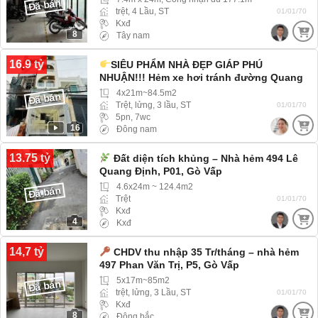
Đã bán
trệt, 4 Lầu, ST
01/01/70
Kxđ
8
Tây nam
16.9 tỷ
SIÊU PHẨM NHÀ ĐẸP GIÁP PHÚ
NHUẬN!!! Hẻm xe hơi tránh đường Quang
Trung, P10, Gò Vấp (Phường Gò Vấp)
4x21m~84.5m2
Đã bán
Trệt, lửng, 3 lầu, ST
01/01/70
5pn, 7wc
16
Đông nam
13.75 tỷ
Đất diện tích khủng – Nhà hẻm 494 Lê
Quang Định, P01, Gò Vấp
4.6x24m ~ 124.4m2
Đã bán
Trệt
01/01/70
Kxđ
4
Kxđ
14,7 tỷ
CHDV thu nhập 35 Tr/tháng – nhà hẻm
497 Phan Văn Trị, P5, Gò Vấp
5x17m~85m2
Đã bán
trệt, lửng, 3 Lầu, ST
01/01/70
Kxđ
8
Đông bắc