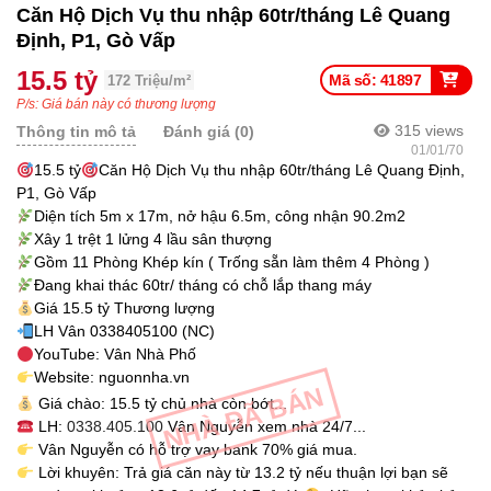
Căn Hộ Dịch Vụ thu nhập 60tr/tháng Lê Quang
Định, P1, Gò Vấp
15.5 tỷ
Mã số: 41897
172 Triệu/m²
P/s: Giá bán này có thương lượng
315
views
Thông tin mô tả
Đánh giá (0)
01/01/70
15.5 tỷ
Căn Hộ Dịch Vụ thu nhập 60tr/tháng Lê Quang Định,
P1, Gò Vấp
Diện tích 5m x 17m, nở hậu 6.5m, công nhận 90.2m2
Xây 1 trệt 1 lửng 4 lầu sân thượng
Gồm 11 Phòng Khép kín ( Trống sẵn làm thêm 4 Phòng )
Đang khai thác 60tr/ tháng có chỗ lắp thang máy
Giá 15.5 tỷ Thương lượng
LH Vân 0338405100 (NC)
YouTube: Vân Nhà Phố
Website: nguonnha.vn
NHÀ ĐÃ BÁN
Giá chào: 15.5 tỷ chủ nhà còn bớt...
LH:
0338.405.100
Vân Nguyễn xem nhà 24/7...
Vân Nguyễn có hỗ trợ vay bank 70% giá mua.
Lời khuyên: Trả giá căn này từ 13.2 tỷ nếu thuận lợi bạn sẽ