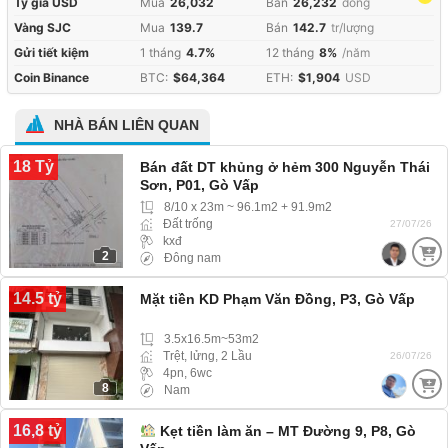
Tỷ giá USD
Mua
26,032
Bán
26,232
đồng
Vàng SJC
Mua
139.7
Bán
142.7
tr/lượng
Gửi tiết kiệm
1 tháng
4.7%
12 tháng
8%
/năm
Coin Binance
BTC:
$64,364
ETH:
$1,904
USD
NHÀ BÁN LIÊN QUAN
18 Tỷ
Bán đất DT khủng ở hẻm 300 Nguyễn Thái
Sơn, P01, Gò Vấp
8/10 x 23m ~ 96.1m2 + 91.9m2
Đất trống
27/07/26
kxđ
2
Đông nam
14.5 tỷ
Mặt tiền KD Phạm Văn Đồng, P3, Gò Vấp
3.5x16.5m~53m2
Trệt, lửng, 2 Lầu
26/07/26
4pn, 6wc
8
Nam
16,8 tỷ
Kẹt tiền làm ăn – MT Đường 9, P8, Gò