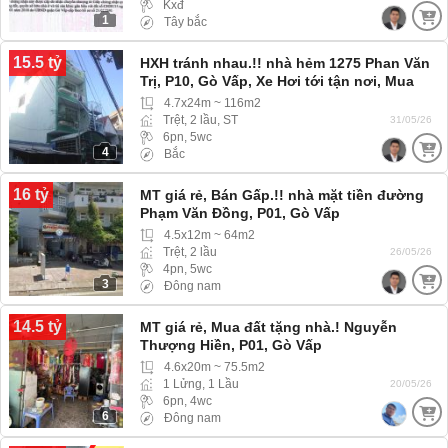
Kxđ
1
Tây bắc
15.5 tỷ
HXH tránh nhau.!! nhà hẻm 1275 Phan Văn
Trị, P10, Gò Vấp, Xe Hơi tới tận nơi, Mua
nhà thật, an tâm thật
4.7x24m ~ 116m2
Trệt, 2 lầu, ST
31/05/26
6pn, 5wc
4
Bắc
16 tỷ
MT giá rẻ, Bán Gấp.!! nhà mặt tiền đường
Phạm Văn Đồng, P01, Gò Vấp
4.5x12m ~ 64m2
Trệt, 2 lầu
26/05/26
4pn, 5wc
3
Đông nam
14.5 tỷ
MT giá rẻ, Mua đất tặng nhà.! Nguyễn
Thượng Hiền, P01, Gò Vấp
4.6x20m ~ 75.5m2
1 Lửng, 1 Lầu
20/05/26
6pn, 4wc
6
Đông nam