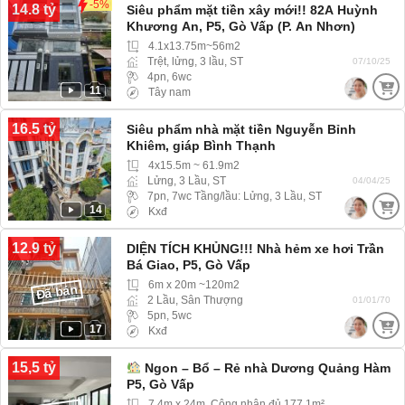
-5%
14.8 tỷ
Siêu phẩm mặt tiền xây mới!! 82A Huỳnh
Khương An, P5, Gò Vấp (P. An Nhơn)
4.1x13.75m~56m2
Trệt, lửng, 3 lầu, ST
07/10/25
4pn, 6wc
11
Tây nam
16.5 tỷ
Siêu phẩm nhà mặt tiền Nguyễn Bỉnh
Khiêm, giáp Bình Thạnh
4x15.5m ~ 61.9m2
Lửng, 3 Lầu, ST
04/04/25
7pn, 7wc Tầng/lầu: Lửng, 3 Lầu, ST
14
Kxđ
12.9 tỷ
DIỆN TÍCH KHỦNG!!! Nhà hẻm xe hơi Trần
Bá Giao, P5, Gò Vấp
6m x 20m ~120m2
Đã bán
2 Lầu, Sân Thượng
01/01/70
5pn, 5wc
17
Kxđ
15,5 tỷ
Ngon – Bổ – Rẻ nhà Dương Quảng Hàm
P5, Gò Vấp
7.4m x 24m, Công nhận đủ 177.1m²