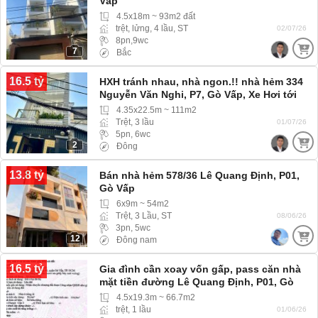
Vấp
4.5x18m ~ 93m2 đất
trệt, lửng, 4 lầu, ST
02/07/26
8pn,9wc
7
Bắc
16.5 tỷ
HXH tránh nhau, nhà ngon.!! nhà hẻm 334
Nguyễn Văn Nghi, P7, Gò Vấp, Xe Hơi tới
tận nơi
4.35x22.5m ~ 111m2
Trệt, 3 lầu
01/07/26
5pn, 6wc
2
Đông
13.8 tỷ
Bán nhà hẻm 578/36 Lê Quang Định, P01,
Gò Vấp
6x9m ~ 54m2
Trệt, 3 Lầu, ST
08/06/26
3pn, 5wc
12
Đông nam
16.5 tỷ
Gia đình cần xoay vốn gấp, pass căn nhà
mặt tiền đường Lê Quang Định, P01, Gò
Vấp
4.5x19.3m ~ 66.7m2
trệt, 1 lầu
01/06/26