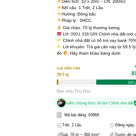
Diện tích: 10 x 20m ~ CN: 200m2
Kết cấu: 1 Trệt, 2 Lầu
Hướng: Đông bắc
Pháp lý : SHCC
Giá chào: 70 tỷ thương lượng
LH:
0901.338.589
Chỉnh nhà đất mở 
Chỉnh nhà đất có hỗ trợ vay bank 70%
Lời khuyên: Trả giá căn này từ 59.5 t
đó
, Hãy tham khảo bảng dưới.
GIÁ NÊN TRẢ
61
59.5 tỷ
Môi 
Bán nhà Thủ Đức
Kiểm chứng thực tế bởi Chỉnh nhà đất
Mã bài đăng: 93968
Trệt, 2 Lầu
Đăng ngày: 
Giá: 70 tỷ ~ 350 tr/m²
Trước đó ra