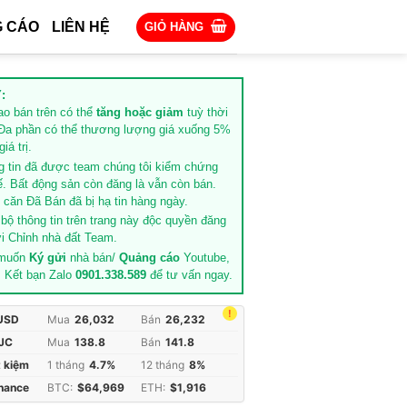
 CÁO
LIÊN HỆ
GIỎ HÀNG
:
rao bán trên có thể
tăng hoặc giảm
tuỳ thời
Đa phần có thể thương lượng giá xuống 5%
iá trị.
g tin đã được team chúng tôi kiểm chứng
ế. Bất động sản còn đăng là vẫn còn bán.
căn Đã Bán đã bị hạ tin hàng ngày.
 bộ thông tin trên trang này độc quyền đăng
i Chỉnh nhà đất Team.
 muốn
Ký gửi
nhà bán/
Quảng cáo
Youtube,
. Kết bạn Zalo
0901.338.589
để tư vấn ngay.
!
 USD
Mua
26,032
Bán
26,232
JC
Mua
138.8
Bán
141.8
t kiệm
1 tháng
4.7%
12 tháng
8%
inance
BTC:
$64,969
ETH:
$1,916