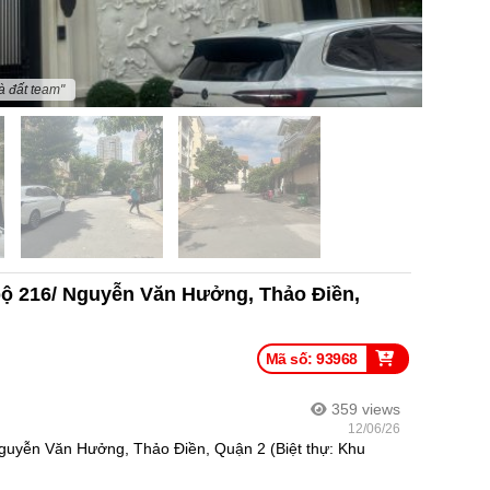
à đất team"
bộ 216/ Nguyễn Văn Hưởng, Thảo Điền,
Mã số: 93968
359
views
12/06/26
Nguyễn Văn Hưởng, Thảo Điền, Quận 2 (Biệt thự: Khu