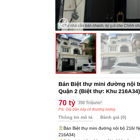
"Chủ nhà cần bán nhanh, ký gửi cho Chỉnh nh
Bán Biệt thự mini đường nội 
Quận 2 (Biệt thự: Khu 216A34)
70 tỷ
350 Triệu/m²
P/s: Giá bán này có thương lượng
Thông tin mô tả
Đánh giá (0)
Bán Biệt thự mini đường nội bộ 216/ 
216A34)