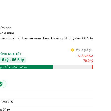
cửa nhé
 giá mua.
ỷ nếu thuận lợi bạn sẽ mua được khoảng 61.6 tỷ đến 66.5 tỷ
Đây là giá gì?
VÙNG MUA TỐT
GIÁ CHÀO
.6 tỷ - 66.5 tỷ
70.0 tỷ
giới hỗ trợ đàm phán
22/09/25
o 70 tỷ