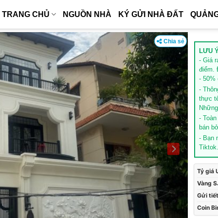
TRANG CHỦ
NGUỒN NHÀ
KÝ GỬI NHÀ ĐẤT
QUẢNG
Chia sẻ
LƯU Ý
- Giá 
điểm. 
- 50% g
- Thôn
thực t
Những 
- Toàn
bán bở
- Bạn
Tiktok
Tỷ giá
Vàng S
Gửi tiế
Coin B