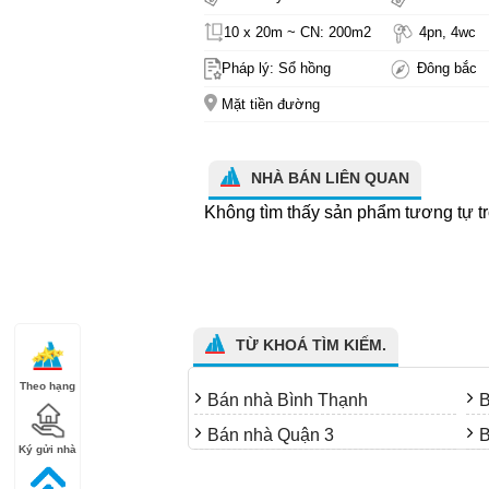
10 x 20m ~ CN: 200m2
4pn, 4wc
Pháp lý: Sổ hồng
Đông bắc
Mặt tiền đường
NHÀ BÁN LIÊN QUAN
Không tìm thấy sản phẩm tương tự t
TỪ KHOÁ TÌM KIẾM.
Theo hạng
Bán nhà Bình Thạnh
B
Bán nhà Quận 3
B
Ký gửi nhà