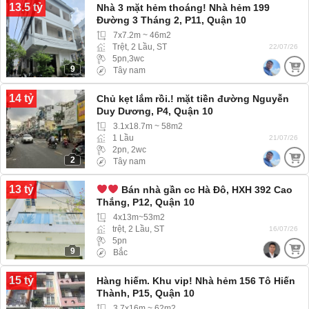
13.5 tỷ
Nhà 3 mặt hẻm thoáng! Nhà hẻm 199
Đường 3 Tháng 2, P11, Quận 10
7x7.2m ~ 46m2
Trệt, 2 Lầu, ST
22/07/26
5pn,3wc
9
Tây nam
14 tỷ
Chủ kẹt lắm rồi.! mặt tiền đường Nguyễn
Duy Dương, P4, Quận 10
3.1x18.7m ~ 58m2
1 Lầu
21/07/26
2pn, 2wc
2
Tây nam
13 tỷ
Bán nhà gần cc Hà Đô, HXH 392 Cao
Thắng, P12, Quận 10
4x13m~53m2
trệt, 2 Lầu, ST
16/07/26
5pn
9
Bắc
15 tỷ
Hàng hiếm. Khu vip! Nhà hẻm 156 Tô Hiến
Thành, P15, Quận 10
3.7x16m ~ 62m2