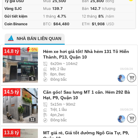
Tỷ giá USD
Mua
25,500
Bán
25,800
đồng
Vàng SJC
Mua
139.7
Bán
142.7
tr/lượng
Gửi tiết kiệm
1 tháng
4.7%
12 tháng
8%
/năm
Coin Binance
BTC:
$64,480
ETH:
$1,908
USD
NHÀ BÁN LIÊN QUAN
-5%
14.8 tỷ
Hẻm xe hơi giá tốt! Nhà hẻm 131 Tô Hiến
Thành, P13, Quận 10
6x20m ~ 104m2
trệt, 2 lầu
06/08/26
8pn, 8wc
5
Đông bắc
14.5 tỷ
Căn góc! Sau lưng MT 1 căn. Hẻm 292 Bà
Hạt, P9, Quận 10
5x15m ~ 90m2
Trệt, 1 lầu
06/08/26
4pn,2wc
11
Đông bắc
13.8 tỷ
MT giá rẻ, Giá tốt đường Ngô Gia Tự, P9,