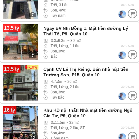
Trệt, 3 Lầu
04/07/26
5pn, 4wc
7
Tây nam
13.5 tỷ
Ngay BV Nhi Đồng 1. Mặt tiền đường Lý
Thái Tổ, P9, Quận 10
3.3x9.3m ~ 39 m2
Trệt, Lửng, 1 Lầu
02/07/26
3pn,3wc
7
Bắc
-10%
13.5 tỷ
Cạnh CV Lê Thị Riêng. Bán nhà mặt tiền
Trường Sơn, P15, Quận 10
4.7x5m ~ 26m2
Trệt, Lửng, 2 Lầu
30/06/26
3pn,3wc
4
Tây bắc
16 tỷ
Khu KD nội thất! Nhà mặt tiền đường Ngô
Gia Tự, P9, Quận 10
3x11.5m ~ 32m2
Trệt, Lửng, 2 lầu, ST
30/06/26
5pn,4wc
12
Đông nam