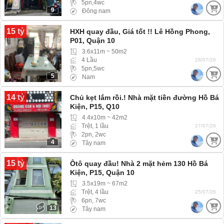
5pn,4wc
9
Đông nam
15 tỷ
HXH quay đầu, Giá tốt !! Lê Hồng Phong,
P01, Quận 10
3.6x11m ~ 50m2
4 Lầu
28/07/26
5pn,5wc
5
Nam
14 tỷ
Chủ kẹt lắm rồi.! Nhà mặt tiền đường Hồ Bá
Kiện, P15, Q10
4.4x10m ~ 42m2
Trệt, 1 lầu
27/07/26
2pn, 2wc
4
Tây nam
15 tỷ
Ôtô quay đầu! Nhà 2 mặt hẻm 130 Hồ Bá
Kiện, P15, Quận 10
3.5x19m ~ 67m2
Trệt, 4 lầu
25/07/26
6pn, 7wc
13
Tây nam