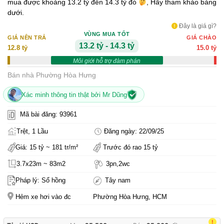
mua được khoảng 13.2 tỷ đến 14.3 tỷ đó
, Hãy tham khảo bảng
dưới.
Đây là giá gì?
VÙNG MUA TỐT
GIÁ NÊN TRẢ
GIÁ CHÀO
13.2 tỷ - 14.3 tỷ
12.8 tỷ
15.0 tỷ
Môi giới hỗ trợ đàm phán
Bán nhà Phường Hòa Hưng
Xác minh thông tin thật bởi Mr Dũng
Mã bài đăng: 93961
Trệt, 1 Lầu
Đăng ngày: 22/09/25
Giá: 15 tỷ ~ 181 tr/m²
Trước đó rao 15 tỷ
3.7x23m ~ 83m2
3pn,2wc
Pháp lý: Sổ hồng
Tây nam
Hẻm xe hơi vào đc
Phường Hòa Hưng, HCM
!