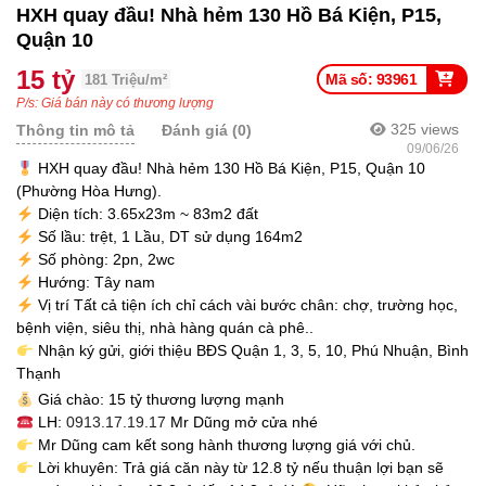
HXH quay đầu! Nhà hẻm 130 Hồ Bá Kiện, P15,
Quận 10
15 tỷ
Mã số: 93961
181 Triệu/m²
P/s: Giá bán này có thương lượng
325
views
Thông tin mô tả
Đánh giá (0)
09/06/26
HXH quay đầu! Nhà hẻm 130 Hồ Bá Kiện, P15, Quận 10
(Phường Hòa Hưng).
Diện tích: 3.65x23m ~ 83m2 đất
Số lầu: trệt, 1 Lầu, DT sử dụng 164m2
Số phòng: 2pn, 2wc
Hướng: Tây nam
Vị trí Tất cả tiện ích chỉ cách vài bước chân: chợ, trường học,
bệnh viện, siêu thị, nhà hàng quán cà phê..
Nhận ký gửi, giới thiệu BĐS Quận 1, 3, 5, 10, Phú Nhuận, Bình
Thạnh
Giá chào: 15 tỷ thương lượng mạnh
LH:
0913.17.19.17
Mr Dũng mở cửa nhé
Mr Dũng cam kết song hành thương lượng giá với chủ.
Lời khuyên: Trả giá căn này từ 12.8 tỷ nếu thuận lợi bạn sẽ