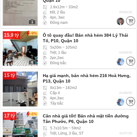
Quận 10
2.8x12m ~ 33m2
trệt, 2 lầu
05/08/26
4pn, 3wc
1
Đông nam
-9%
15.9 tỷ
Ô tô quay đầu! Bán nhà hẻm 384 Lý Thái
Tổ, P10, Quận 10
5x20m ~ 105m2
Trệt, 1 lầu
04/08/26
2pn,2wc
6
Đông bắc
15 tỷ
Hạ giá mạnh, bán nhà hẻm 216 Hoà Hưng,
P13, Quận 10
8x13m ~ 182m2
Cấp 4
02/08/26
4pn,3wc
9
Tây bắc
-6%
17 tỷ
Căn nhà giá tốt! Bán nhà mặt tiền đường
Tân Phước, P6, Quận 10
5.7x10.5m ~ 59m2
Trệt, Lửng, 3 lầu, ST
31/07/26