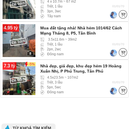
4 x 10.7m ~ 67 m2
Đã bán
Trệt, 1 lầu
01/01/70
3pn, 3wc
5
Tây nam
4.95 tỷ
Mua đất tặng nhà! Nhà hẻm 1014/62 Cách
Mạng Tháng 8, P5, Tân Bình
3.5x11.6m ~ 39m2
Đã bán
Trệt, 1 lầu
01/01/70
2pn, 2wc
8
Đông nam
-5%
7.3 tỷ
Nhà đẹp, giá đẹp, khu đẹp hẻm 19 Hoàng
Xuân Nhị, P Phú Trung, Tân Phú
4.5x23.5m ~ 107m2
Đã bán
Trệt, 3 lầu
01/01/70
5pn, 5wc
3
Đông nam
TỪ KHOÁ TÌM KIẾM.