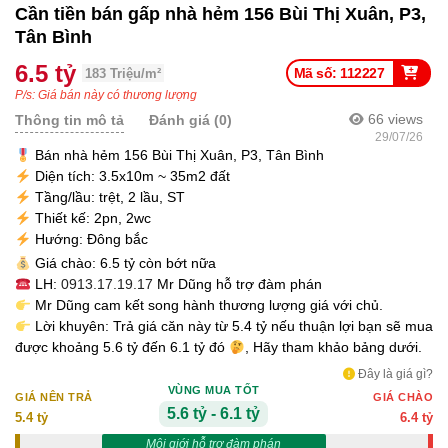
Cần tiền bán gấp nhà hẻm 156 Bùi Thị Xuân, P3,
Tân Bình
6.5 tỷ
Mã số: 112227
183 Triệu/m²
P/s: Giá bán này có thương lượng
66
views
Thông tin mô tả
Đánh giá (0)
29/07/26
Bán nhà hẻm 156 Bùi Thị Xuân, P3, Tân Bình
Diện tích: 3.5x10m ~ 35m2 đất
Tầng/lầu: trệt, 2 lầu, ST
Thiết kế: 2pn, 2wc
Hướng: Đông bắc
Giá chào: 6.5 tỷ còn bớt nữa
LH:
0913.17.19.17
Mr Dũng hỗ trợ đàm phán
Mr Dũng cam kết song hành thương lượng giá với chủ.
Lời khuyên: Trả giá căn này từ 5.4 tỷ nếu thuận lợi bạn sẽ mua
được khoảng 5.6 tỷ đến 6.1 tỷ đó
, Hãy tham khảo bảng dưới.
Đây là giá gì?
VÙNG MUA TỐT
GIÁ NÊN TRẢ
GIÁ CHÀO
5.6 tỷ - 6.1 tỷ
5.4 tỷ
6.4 tỷ
Môi giới hỗ trợ đàm phán