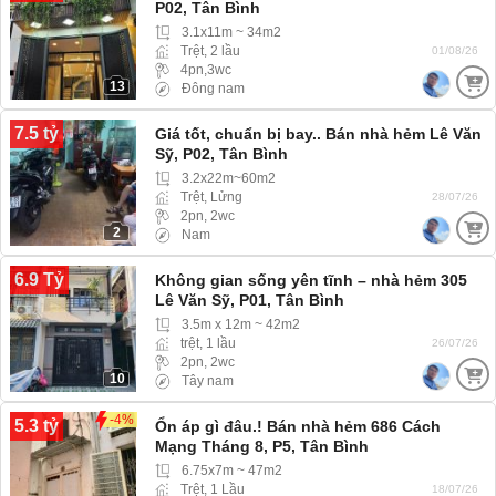
P02, Tân Bình
3.1x11m ~ 34m2
Trệt, 2 lầu
01/08/26
4pn,3wc
13
Đông nam
7.5 tỷ
Giá tốt, chuẩn bị bay.. Bán nhà hẻm Lê Văn
Sỹ, P02, Tân Bình
3.2x22m~60m2
Trệt, Lửng
28/07/26
2pn, 2wc
2
Nam
6.9 Tỷ
Không gian sống yên tĩnh – nhà hẻm 305
Lê Văn Sỹ, P01, Tân Bình
3.5m x 12m ~ 42m2
trệt, 1 lầu
26/07/26
2pn, 2wc
10
Tây nam
-4%
5.3 tỷ
Ổn áp gì đâu.! Bán nhà hẻm 686 Cách
Mạng Tháng 8, P5, Tân Bình
6.75x7m ~ 47m2
Trệt, 1 Lầu
18/07/26