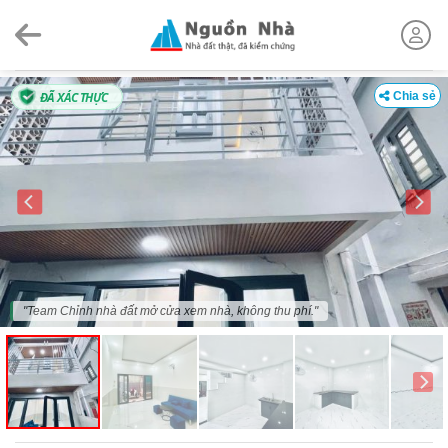
Skip
to
content
ĐÃ XÁC THỰC
Chia sẻ
"Team Chỉnh nhà đất mở cửa xem nhà, không thu phí."