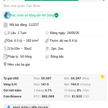
Bán nhà quận Tân Bình
Xác minh sổ hồng bởi Mr Dũng
Mã bài đăng: 112227
2 Lầu, 1 Tum
Đăng ngày: 24/05/26
Giá: 6.5 tỷ ~ 183 tr/m²
Trước đó rao 6.4 tỷ
3.5x10m ~ 35m2
2pn, 2wc
Pháp lý: Sổ hồng
Đông bắc
Hẻm vào ba gác
!
Tỷ giá USD
Mua
26,067
Bán
26,267
đồng
Vàng SJC
Mua
141.0
Bán
144.0
tr/lượng
Gửi tiết kiệm
1 tháng
4.7%
12 tháng
8%
/năm
Coin Binance
BTC:
$65,069
ETH:
$1,920
USD
NHÀ BÁN LIÊN QUAN