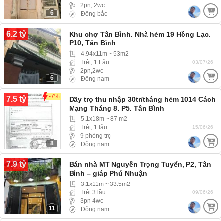
2pn, 2wc
6
Đông bắc
6.2 tỷ
Khu chợ Tân Bình. Nhà hẻm 19 Hồng Lạc,
P10, Tân Bình
4.94x11m ~ 53m2
Trệt, 1 Lầu
03/07/26
2pn,2wc
6
Đông nam
-7%
7.5 tỷ
Dãy trọ thu nhập 30tr/tháng hẻm 1014 Cách
Mạng Tháng 8, P5, Tân Bình
5.1x18m ~ 87 m2
Trệt, 1 lầu
15/06/26
9 phòng trọ
8
Đông nam
7.9 tỷ
Bán nhà MT Nguyễn Trọng Tuyển, P2, Tân
Bình – giáp Phú Nhuận
3.1x11m ~ 33.5m2
Trệt 3 lầu
09/06/26
3pn 4wc
11
Đông nam