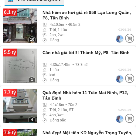
6.1 tỷ
Nhà hẻm xe hơi giá rẻ 958 Lạc Long Quân,
P8, Tân Bình
4x10.5m ~ 46.5m2
Trệt, 1 Lầu
03/08/26
2pn, 2wc
10
Đông
5.5 tỷ
Căn nhà giá tốt!!! Thành Mỹ, P8, Tân Bình
4.35x17.45m ~ 73.7m2
1 Lầu
02/08/26
kxd
1
Đông
7.7 tỷ
Quá đẹp! Nhà hẻm 11 Trần Mai Ninh, P12,
Tân Bình
4.1x18m ~ 70m2
Trệt, 2 Lầu, ST
02/08/26
4pn,3wc
4
Đông bắc
7.9 tỷ
Nhà đẹp! Mặt tiền KD Nguyễn Trọng Tuyển,