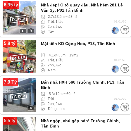
6.95 tỷ
Nhà đẹp! Ô tô quay đầu. Nhà hẻm 281 Lê
Văn Sỹ, P01,Tân Bình
2.7x13.5m ~ 53m2
Đã bán
Trệt, 1 lầu
01/01/70
2pn, 2wc
9
Tây
5.8 tỷ
Mặt tiền KD Cộng Hoà, P13, Tân Bình
4.1x4.35m ~ 19m2
Đã bán
Trệt, 1 lầu
01/01/70
2pn,3wc
10
Nam
7.9 Tỷ
Bán nhà HXH 560 Trường Chinh, P13, Tân
Bình
5.3x12m ~ 69m2
Đã bán
Trệt
01/01/70
2pn, 2wc
4
Đông nam
5,5 tỷ
Nhà ngộp, chủ gấp bán! Trường Chinh,
Tân Bình