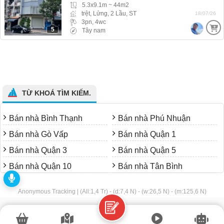
5.3x9.1m ~ 44m2
trệt, Lửng, 2 Lầu, ST
18/07/26
3pn, 4wc
5
Tây nam
TỪ KHOÁ TÌM KIẾM.
Bán nhà Bình Thạnh
Bán nhà Phú Nhuận
Bán nhà Gò Vấp
Bán nhà Quận 1
Bán nhà Quận 3
Bán nhà Quận 5
Bán nhà Quận 10
Bán nhà Tân Bình
Anonymous Tracking | (All:1,4 Tr) - (d:7,4 N) - (w:26,5 N) - (m:125,6 N)