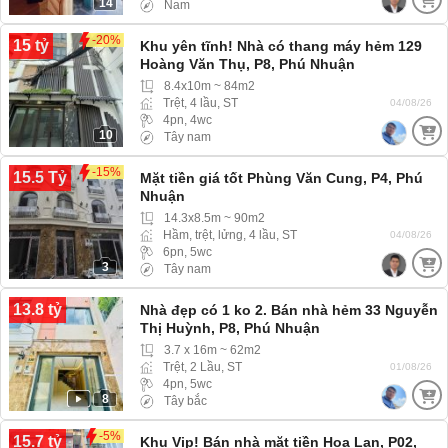
14
Nam
-20%
15 tỷ
Khu yên tĩnh! Nhà có thang máy hẻm 129
Hoàng Văn Thụ, P8, Phú Nhuận
8.4x10m ~ 84m2
Trệt, 4 lầu, ST
04/08/26
4pn, 4wc
10
Tây nam
-15%
15.5 Tỷ
Mặt tiền giá tốt Phùng Văn Cung, P4, Phú
Nhuận
14.3x8.5m ~ 90m2
Hầm, trệt, lửng, 4 lầu, ST
04/08/26
6pn, 5wc
3
Tây nam
13.8 tỷ
Nhà đẹp có 1 ko 2. Bán nhà hẻm 33 Nguyễn
Thị Huỳnh, P8, Phú Nhuận
3.7 x 16m ~ 62m2
Trệt, 2 Lầu, ST
01/08/26
4pn, 5wc
8
Tây bắc
-5%
15.7 tỷ
Khu Vip! Bán nhà mặt tiền Hoa Lan, P02,