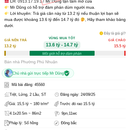
LH:
0913.17.19.17
Mr Dũng tận tâm mở cửa
Mr Dũng có hỗ trợ đàm phán dùm người mua.
Lời khuyên: Trả giá căn này từ 13.2 tỷ nếu thuận lợi bạn sẽ
mua được khoảng 13.6 tỷ đến 14.7 tỷ đó
, Hãy tham khảo bảng
dưới.
Đây là giá gì?
VÙNG MUA TỐT
GIÁ NÊN TRẢ
GIÁ CHÀO
13.6 tỷ - 14.7 tỷ
13.2 tỷ
15.5 tỷ
Môi giới hỗ trợ đàm phán
Bán nhà Phường Phú Nhuận
Chủ nhà gửi trực tiếp Mr Dũng
Mã bài đăng: 45560
Trệt, Lửng, 2 Lầu, ST
Đăng ngày: 24/09/25
Giá: 15,5 tỷ ~ 180 tr/m²
Trước đó rao 15.5 tỷ
4.1x20.5m ~ 86m2
9pn,11wc
Pháp lý: Sổ hồng
Đông bắc