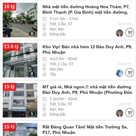
16 tỷ
Nhà mặt tiền đường Hoàng Hoa Thám, P7,
Bình Thạnh (P. Gia Định) mặt tiền đường,
nhanh mua còn kịp
5.1x7.5m ~ 37m2
Trệt, 3 lầu, ST
24/07/26
4pn, 4wc
8
Đông bắc
13.6 tỷ
Khu Vip! Bán nhà hẻm 12 Đào Duy Anh, P9,
Phú Nhuận
4x15.6m ~ 60m2
Trệt, 2 Lầu, ST
23/07/26
4pn,3wc
8
Tây
15 tỷ
MT giá rẻ, Nhà ngon.!! nhà mặt tiền đường
Đào Duy Anh, P9, Phú Nhuận (Phường Đức
Nhuận)
5.3x10m ~ 42m2
Trệt, 3 lầu, ST
18/07/26
4pn, 4wc
5
Đông bắc
15 tỷ
Rất Đáng Quan Tâm! Mặt tiền Trường Sa,
P17, Phú Nhuận