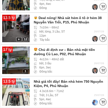
4pn, 4wc
9
Đông
13.5 tỷ
Deal nóng! Nhà sát hẻm ô tô ở hẻm 38
Nguyễn Văn Trỗi, P15, Phú Nhuận
7x10m ~ 68m2
trệt, lửng, 3 Lầu, ST
26/07/26
12pn
12
Tây bắc
17 tỷ
Chủ đi định cư – Bán nhà mặt tiền
đường Cù Lao, P02, Phú Nhuận
4x12m ~ 48m2 đất
trệt, 3 lầu
26/07/26
6pn, 3wc
1
Đông bắc
13.5 tỷ
Nhà giá tốt đây! Bán nhà hẻm 750 Nguyễn
Kiệm, P4, Phú Nhuận
4.3x16.6m ~ 71m2
Trệt, 3 Lầu, ST
25/07/26
5pn, 4wc
10
Đông bắc