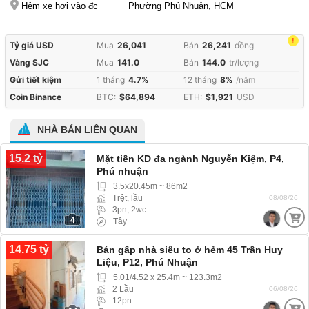
Hẻm xe hơi vào đc
Phường Phú Nhuận, HCM
!
Tỷ giá USD
Mua
26,041
Bán
26,241
đồng
Vàng SJC
Mua
141.0
Bán
144.0
tr/lượng
Gửi tiết kiệm
1 tháng
4.7%
12 tháng
8%
/năm
Coin Binance
BTC:
$64,894
ETH:
$1,921
USD
NHÀ BÁN LIÊN QUAN
15.2 tỷ
Mặt tiền KD đa ngành Nguyễn Kiệm, P4,
Phú nhuận
3.5x20.45m ~ 86m2
Trệt, lầu
08/08/26
3pn, 2wc
4
Tây
14.75 tỷ
Bán gấp nhà siêu to ở hẻm 45 Trần Huy
Liệu, P12, Phú Nhuận
5.01/4.52 x 25.4m ~ 123.3m2
2 Lầu
06/08/26
12pn