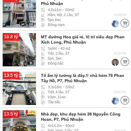
Phú Nhuận
4.5x11m ~ 50m2
Hầm, trệt, 2 Lầu, ST
01/08/26
5pn,4wc
10
Đông nam
16.8 tỷ
MT đường Hoa giá rẻ, Vị trí siêu đẹp Phan
Xích Long, Phú Nhuận
5x8m ~ 40 m2
Trệt, 2 lầu, ST
31/07/26
5pn, 3wc
8
Đông bắc
13.5 tỷ
Tổ ấm lý tưởng là đây.!! nhà hẻm 76 Phan
Tây Hồ, P7, Phú Nhuận
3.3x18m ~ 53m2
Trệt, 4 lầu, ST
29/07/26
10pn, 11wc
6
Tây bắc
-4%
13.5 tỷ
Nhà đẹp, khu đẹp hẻm 38 Nguyễn Công
Hoan, P7, Phú Nhuận
4x14.2m ~ 60m2
Trệt, lửng, 2 lầu, ST
26/07/26