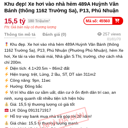
Khu đẹp! Xe hơi vào nhà hẻm 489A Huỳnh Văn
Bánh (thông 1162 Trường Sa), P13, Phú Nhuận
15,5 tỷ
Mã số: 45560
180 Triệu/m²
P/s: Giá bán này có thương lượng
257
views
Thông tin mô tả
Đánh giá (0)
01/01/70
Khu đẹp. Xe hơi vào nhà hẻm 489A Huỳnh Văn Bánh (thông
1162 Trường Sa), P13, Phú Nhuận (Phường Phú Nhuận), hẻm Xe
hơi, Xe tải ra vào thoải mái, Nhà gần S.Thị, trường, chợ cách nhà
chỉ 200m.
Diện tích: 4.1×20.5m ~ 86m2 đất
Hiện trạng: trệt, Lửng, 2 lầu, ST, DT sàn 311m2
Công năng: 9pn, 11wc
Hướng: Đông bắc
Vị trí khu dân cư sầm uất, dân cư ở ổn định dân trí cao, an
ninh, xung quanh rất nhiều tiện ích hiện hữu
Giá: 15,5 tỷ thương lượng có giá tốt
LH: Dũng 0913171917
NHÀ ĐÃ BÁN
Hỗ trợ vay bank mua nhà trả góp tới 20 năm!
Giá chào: 15,5 tỷ thương lượng mạnh