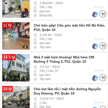
2.95x20m ~ 58m2
Trệt, 1 lầu
26/07/26
2pn,2wc
11
Đông bắc
11 tỷ
Chủ bán gấp! Căn góc mặt tiền Hồ Bá Kiện,
P15, Quận 10
4.2x8.4m ~ 53m2
Trệt, 1 lầu
25/07/26
4pn,3wc
6
Tây nam
13.5 tỷ
Nhà 3 mặt hẻm thoáng! Nhà hẻm 199
Đường 3 Tháng 2, P11, Quận 10
7x7.2m ~ 46m2
Trệt, 2 Lầu, ST
22/07/26
5pn,3wc
9
Tây nam
14 tỷ
Chủ kẹt lắm rồi.! mặt tiền đường Nguyễn
Duy Dương, P4, Quận 10
3.1x18.7m ~ 58m2
1 Lầu
21/07/26
2pn, 2wc