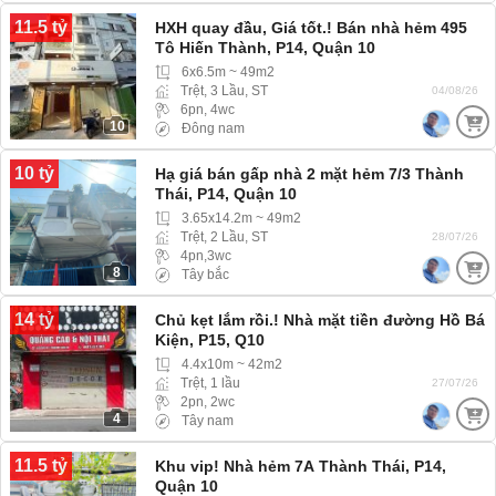
11.5 tỷ
HXH quay đầu, Giá tốt.! Bán nhà hẻm 495
Tô Hiến Thành, P14, Quận 10
6x6.5m ~ 49m2
Trệt, 3 Lầu, ST
04/08/26
6pn, 4wc
10
Đông nam
10 tỷ
Hạ giá bán gấp nhà 2 mặt hẻm 7/3 Thành
Thái, P14, Quận 10
3.65x14.2m ~ 49m2
Trệt, 2 Lầu, ST
28/07/26
4pn,3wc
8
Tây bắc
14 tỷ
Chủ kẹt lắm rồi.! Nhà mặt tiền đường Hồ Bá
Kiện, P15, Q10
4.4x10m ~ 42m2
Trệt, 1 lầu
27/07/26
2pn, 2wc
4
Tây nam
11.5 tỷ
Khu vip! Nhà hẻm 7A Thành Thái, P14,
Quận 10