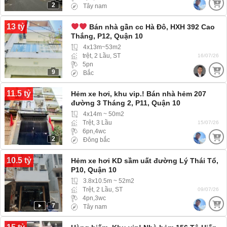
2
Tây nam
13 tỷ
Bán nhà gần cc Hà Đô, HXH 392 Cao
Thắng, P12, Quận 10
4x13m~53m2
trệt, 2 Lầu, ST
16/07/26
5pn
9
Bắc
11.5 tỷ
Hẻm xe hơi, khu vip.! Bán nhà hẻm 207
đường 3 Tháng 2, P11, Quận 10
4x14m ~ 50m2
Trệt, 3 Lầu
15/07/26
6pn,4wc
2
Đông bắc
10.5 tỷ
Hẻm xe hơi KD sầm uất đường Lý Thái Tổ,
P10, Quận 10
3.8x10.5m ~ 52m2
Trệt, 2 Lầu, ST
09/07/26
4pn,3wc
7
Tây nam