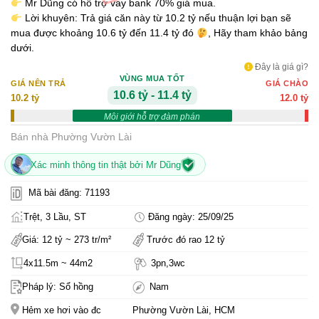
Mr Dũng có hỗ trợ vay bank 70% giá mua.
Lời khuyên: Trả giá căn này từ 10.2 tỷ nếu thuận lợi bạn sẽ
mua được khoảng 10.6 tỷ đến 11.4 tỷ đó
, Hãy tham khảo bảng
dưới.
Đây là giá gì?
VÙNG MUA TỐT
GIÁ NÊN TRẢ
GIÁ CHÀO
10.6 tỷ - 11.4 tỷ
10.2 tỷ
12.0 tỷ
Môi giới hỗ trợ đàm phán
Bán nhà Phường Vườn Lài
Xác minh thông tin thật bởi Mr Dũng
Mã bài đăng: 71193
Trệt, 3 Lầu, ST
Đăng ngày: 25/09/25
Giá: 12 tỷ ~ 273 tr/m²
Trước đó rao 12 tỷ
4x11.5m ~ 44m2
3pn,3wc
Pháp lý: Sổ hồng
Nam
Hẻm xe hơi vào đc
Phường Vườn Lài, HCM