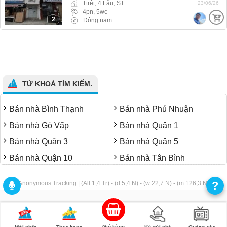
Ttrệt, 4 Lầu, ST
23/06/26
4pn, 5wc
2
Đông nam
TỪ KHOÁ TÌM KIẾM.
Bán nhà Bình Thạnh
Bán nhà Phú Nhuận
Bán nhà Gò Vấp
Bán nhà Quận 1
Bán nhà Quận 3
Bán nhà Quận 5
Bán nhà Quận 10
Bán nhà Tân Bình
?
Anonymous Tracking | (All:1,4 Tr) - (d:5,4 N) - (w:22,7 N) - (m:126,3 N)
Giỏ hàng