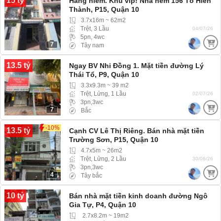
15 tỷ
Hàng hiếm. Khu vip! Nhà hẻm 156 Tô Hiến
Thành, P15, Quận 10
3.7x16m ~ 62m2
Trệt, 3 Lầu
04/07/26
5pn, 4wc
7
Tây nam
13.5 tỷ
Ngay BV Nhi Đồng 1. Mặt tiền đường Lý
Thái Tổ, P9, Quận 10
3.3x9.3m ~ 39 m2
Trệt, Lửng, 1 Lầu
02/07/26
3pn,3wc
7
Bắc
-10%
13.5 tỷ
Cạnh CV Lê Thị Riêng. Bán nhà mặt tiền
Trường Sơn, P15, Quận 10
4.7x5m ~ 26m2
Trệt, Lửng, 2 Lầu
30/06/26
3pn,3wc
4
Tây bắc
10 tỷ
Bán nhà mặt tiền kinh doanh đường Ngô
Gia Tự, P4, Quận 10
2.7x8.2m ~ 19m2