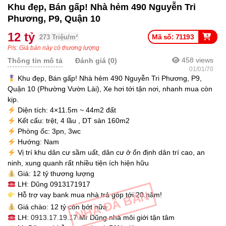
Khu đẹp, Bán gấp! Nhà hẻm 490 Nguyễn Tri
Phương, P9, Quận 10
12 tỷ
Mã số: 71193
273 Triệu/m²
P/s: Giá bán này có thương lượng
458
views
Thông tin mô tả
Đánh giá (0)
01/01/70
Khu đẹp, Bán gấp! Nhà hẻm 490 Nguyễn Tri Phương, P9,
Quận 10 (Phường Vườn Lài), Xe hơi tới tận nơi, nhanh mua còn
kịp.
Diện tích: 4×11.5m ~ 44m2 đất
Kết cấu: trệt, 4 lầu , DT sàn 160m2
Phòng ốc: 3pn, 3wc
Hướng: Nam
Vị trí khu dân cư sầm uất, dân cư ở ổn định dân trí cao, an
ninh, xung quanh rất nhiều tiện ích hiện hữu
Giá: 12 tỷ thương lượng
LH: Dũng 0913171917
NHÀ ĐÃ BÁN
Hỗ trợ vay bank mua nhà trả góp tới 20 năm!
Giá chào: 12 tỷ còn bớt nữa
LH:
0913.17.19.17
Mr Dũng nhà môi giới tận tâm