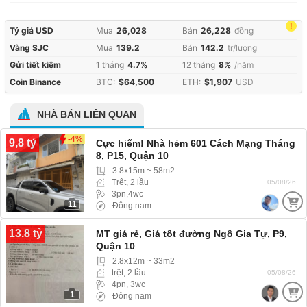
!
Tỷ giá USD
Mua
26,028
Bán
26,228
đồng
Vàng SJC
Mua
139.2
Bán
142.2
tr/lượng
Gửi tiết kiệm
1 tháng
4.7%
12 tháng
8%
/năm
Coin Binance
BTC:
$64,500
ETH:
$1,907
USD
NHÀ BÁN LIÊN QUAN
-4%
9,8 tỷ
Cực hiếm! Nhà hẻm 601 Cách Mạng Tháng
8, P15, Quận 10
3.8x15m ~ 58m2
Trệt, 2 lầu
05/08/26
3pn,4wc
11
Đông nam
13.8 tỷ
MT giá rẻ, Giá tốt đường Ngô Gia Tự, P9,
Quận 10
2.8x12m ~ 33m2
trệt, 2 lầu
05/08/26
4pn, 3wc
1
Đông nam