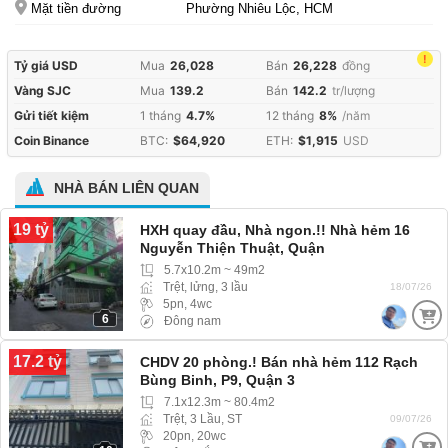
Mặt tiền đường
Phường Nhiêu Lộc, HCM
!
Tỷ giá USD
Mua
26,028
Bán
26,228
đồng
Vàng SJC
Mua
139.2
Bán
142.2
tr/lượng
Gửi tiết kiệm
1 tháng
4.7%
12 tháng
8%
/năm
Coin Binance
BTC:
$64,920
ETH:
$1,915
USD
NHÀ BÁN LIÊN QUAN
19 tỷ
HXH quay đầu, Nhà ngon.!! Nhà hẻm 16
Nguyễn Thiện Thuật, Quận
5.7x10.2m ~ 49m2
Trệt, lửng, 3 lầu
18/07/26
5pn, 4wc
6
Đông nam
17.2 tỷ
CHDV 20 phòng.! Bán nhà hẻm 112 Rạch
Bùng Binh, P9, Quận 3
7.1x12.3m ~ 80.4m2
Trệt, 3 Lầu, ST
09/07/26
20pn, 20wc