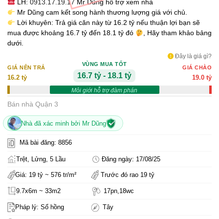
LH:
0913.17.19.17
Mr Dũng hỗ trợ xem nhà
Mr Dũng cam kết song hành thương lượng giá với chủ.
Lời khuyên: Trả giá căn này từ 16.2 tỷ nếu thuận lợi bạn sẽ
mua được khoảng 16.7 tỷ đến 18.1 tỷ đó
, Hãy tham khảo bảng
dưới.
Đây là giá gì?
VÙNG MUA TỐT
GIÁ NÊN TRẢ
GIÁ CHÀO
16.7 tỷ - 18.1 tỷ
16.2 tỷ
19.0 tỷ
Môi giới hỗ trợ đàm phán
Bán nhà Quận 3
Nhà đã xác minh bởi Mr Dũng
Mã bài đăng: 8856
Trệt, Lửng, 5 Lầu
Đăng ngày: 17/08/25
Giá: 19 tỷ ~ 576 tr/m²
Trước đó rao 19 tỷ
9.7x6m ~ 33m2
17pn,18wc
Pháp lý: Sổ hồng
Tây