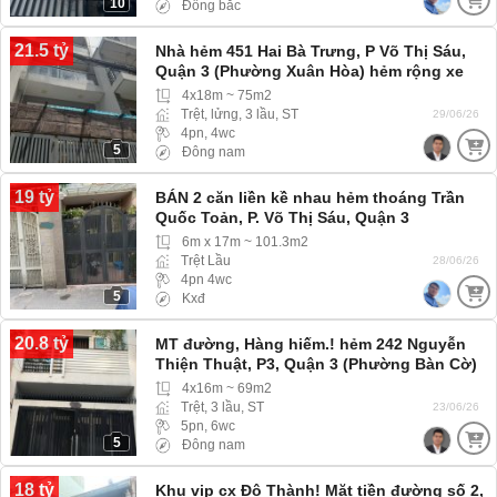
10
Đông bắc
21.5 tỷ
Nhà hẻm 451 Hai Bà Trưng, P Võ Thị Sáu,
Quận 3 (Phường Xuân Hòa) hẻm rộng xe
hơi 4 chỗ vào tới nhà
4x18m ~ 75m2
Trệt, lửng, 3 lầu, ST
29/06/26
4pn, 4wc
5
Đông nam
19 tỷ
BÁN 2 căn liền kề nhau hẻm thoáng Trần
Quốc Toản, P. Võ Thị Sáu, Quận 3
6m x 17m ~ 101.3m2
Trệt Lầu
28/06/26
4pn 4wc
5
Kxđ
20.8 tỷ
MT đường, Hàng hiếm.! hẻm 242 Nguyễn
Thiện Thuật, P3, Quận 3 (Phường Bàn Cờ)
4x16m ~ 69m2
Trệt, 3 lầu, ST
23/06/26
5pn, 6wc
5
Đông nam
18 tỷ
Khu vip cx Đô Thành! Mặt tiền đường số 2,