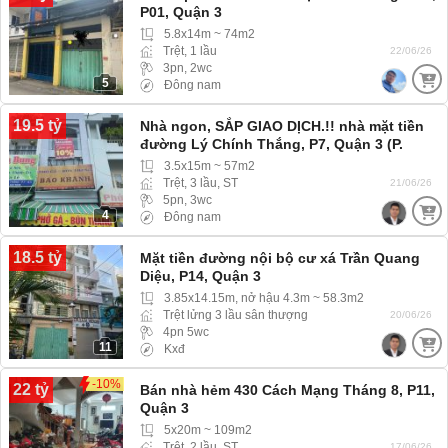
P01, Quận 3
5.8x14m ~ 74m2
Trệt, 1 lầu
22/06/26
3pn, 2wc
5
Đông nam
19.5 tỷ
Nhà ngon, SẮP GIAO DỊCH.!! nhà mặt tiền
đường Lý Chính Thắng, P7, Quận 3 (P.
Xuân Hòa)
3.5x15m ~ 57m2
Trệt, 3 lầu, ST
21/06/26
5pn, 3wc
4
Đông nam
18.5 tỷ
Mặt tiền đường nội bộ cư xá Trần Quang
Diệu, P14, Quận 3
3.85x14.15m, nở hậu 4.3m ~ 58.3m2
Trệt lửng 3 lầu sân thượng
20/06/26
4pn 5wc
11
Kxđ
-10%
22 tỷ
Bán nhà hẻm 430 Cách Mạng Tháng 8, P11,
Quận 3
5x20m ~ 109m2
Trệt, 2 lầu, ST
17/06/26