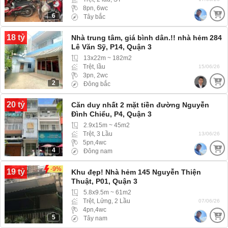
8pn, 6wc
6
Tây bắc
18 tỷ
Nhà trung tâm, giá bình dân.!! nhà hẻm 284
Lê Văn Sỹ, P14, Quận 3
13x22m ~ 182m2
Trệt, lầu
15/06/26
3pn, 2wc
2
Đông bắc
20 tỷ
Căn duy nhất 2 mặt tiền đường Nguyễn
Đình Chiểu, P4, Quận 3
2.9x15m ~ 45m2
Trệt, 3 Lầu
13/06/26
5pn,4wc
4
Đông nam
-9%
19 tỷ
Khu đẹp! Nhà hẻm 145 Nguyễn Thiện
Thuật, P01, Quận 3
5.8x9.5m ~ 61m2
Trệt, Lửng, 2 Lầu
07/06/26
4pn,4wc
5
Tây nam