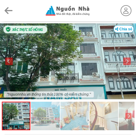
Skip
to
content
XÁC THỰC SỔ HỒNG
Chia sẻ
"Nguonnha.vn thông tin thật 100% có kiểm chứng."