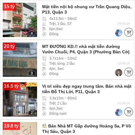
15 tỷ
Mặt tiền nội bộ chung cư Trần Quang Diệu,
P13, Quận 3
4x13.5m ~ 58m2
Trệt, 3 lầu, ST
05/06/26
6pn,6wc
4
Đông
20 tỷ
MT ĐƯỜNG KD.!! nhà mặt tiền đường
Vườn Chuối, P4, Quận 3 (Phường Bàn Cờ)
MT đường lớn
3.7x14m ~ 53m2
Trệt, lửng, 2 lầu
02/06/26
4pn, 3wc
3
Đông
-17%
16.5 tỷ
Vị trí siêu đẹp ngay trung tâm. Bán nhà mặt
tiền Đỗ Thị Lời, P11, Quận 3
3.9x15m ~ 60m2
Trệt, 2 Lầu
01/06/26
4pn,3wc
7
Đông nam
19.8 tỷ
Bán Nhà MT Gấp đường Hoàng Sa, P Võ
Thị Sáu, Quận 3