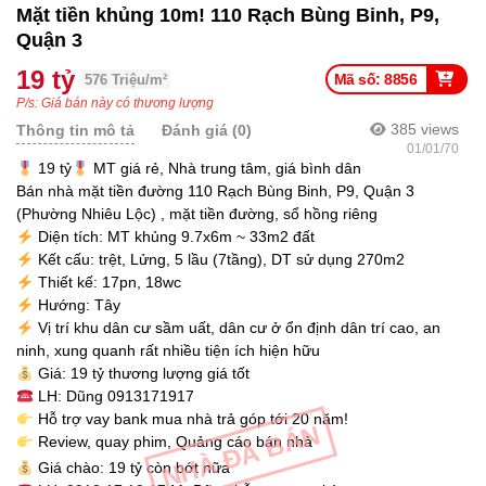
Mặt tiền khủng 10m! 110 Rạch Bùng Binh, P9,
Quận 3
19 tỷ
Mã số: 8856
576 Triệu/m²
P/s: Giá bán này có thương lượng
385
views
Thông tin mô tả
Đánh giá (0)
01/01/70
19 tỷ
MT giá rẻ, Nhà trung tâm, giá bình dân
Bán nhà mặt tiền đường 110 Rạch Bùng Binh, P9, Quận 3
(Phường Nhiêu Lộc) , mặt tiền đường, sổ hồng riêng
Diện tích: MT khủng 9.7x6m ~ 33m2 đất
Kết cấu: trệt, Lửng, 5 lầu (7tầng), DT sử dụng 270m2
Thiết kế: 17pn, 18wc
Hướng: Tây
Vị trí khu dân cư sầm uất, dân cư ở ổn định dân trí cao, an
ninh, xung quanh rất nhiều tiện ích hiện hữu
Giá: 19 tỷ thương lượng giá tốt
LH: Dũng 0913171917
Hỗ trợ vay bank mua nhà trả góp tới 20 năm!
NHÀ ĐÃ BÁN
Review, quay phim, Quảng cáo bán nhà
Giá chào: 19 tỷ còn bớt nữa