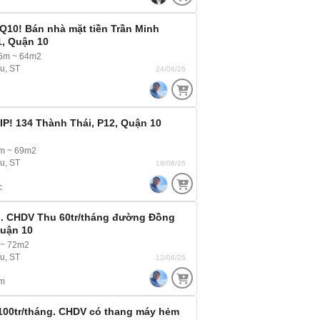
Q10! Bán nhà mặt tiền Trần Minh
1, Quận 10
.5m ~ 64m2
ầu, ST
24/06/26
P! 134 Thành Thái, P12, Quận 10
3m ~ 69m2
ầu, ST
16/06/26
c
i. CHDV Thu 60tr/tháng đường Đồng
Quận 10
 ~ 72m2
ầu, ST
12/06/26
m
100tr/tháng. CHDV có thang máy hẻm