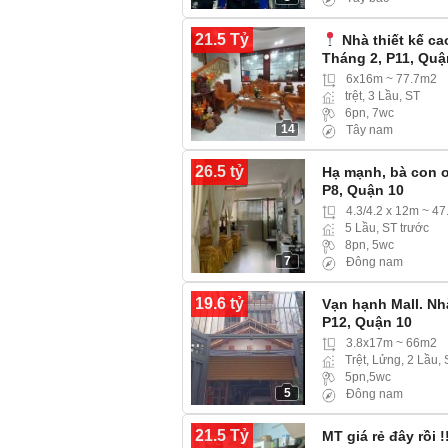
21.5 Tỷ
Nhà thiết kế c
Tháng 2, P11, Quậ
6x16m ~ 77.7m2
trệt, 3 Lầu, ST
6pn, 7wc
14
Tây nam
26.5 tỷ
Hạ mạnh, bà con ơ
P8, Quận 10
4.3/4.2 x 12m ~ 4
5 Lầu, ST trước
8pn, 5wc
7
Đông nam
19.6 tỷ
Vạn hạnh Mall. N
P12, Quận 10
3.8x17m ~ 66m2
Trệt, Lửng, 2 Lầu,
5pn,5wc
5
Đông nam
21.5 Tỷ
MT giá rẻ đây rồi