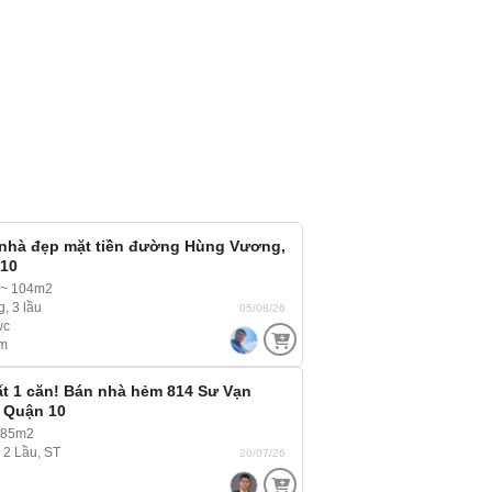
 nhà đẹp mặt tiền đường Hùng Vương,
 10
 ~ 104m2
g, 3 lầu
05/08/26
wc
m
t 1 căn! Bán nhà hẻm 814 Sư Vạn
, Quận 10
 85m2
, 2 Lầu, ST
20/07/26