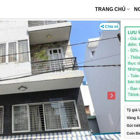
TRANG CHỦ
N
Chia sẻ
LƯU Ý
- Giá 
điểm. 
- 50% g
- Thôn
thực t
Những 
- Toàn
bán bở
- Bạn
Tiktok
Tỷ giá
Vàng S
Gửi tiế
Coin B