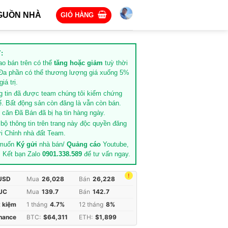
GUỒN NHÀ
GIỎ HÀNG
:
rao bán trên có thể
tăng hoặc giảm
tuỳ thời
Đa phần có thể thương lượng giá xuống 5%
iá trị.
g tin đã được team chúng tôi kiểm chứng
ế. Bất động sản còn đăng là vẫn còn bán.
căn Đã Bán đã bị hạ tin hàng ngày.
 bộ thông tin trên trang này độc quyền đăng
i Chỉnh nhà đất Team.
 muốn
Ký gửi
nhà bán/
Quảng cáo
Youtube,
. Kết bạn Zalo
0901.338.589
để tư vấn ngay.
!
 USD
Mua
26,028
Bán
26,228
JC
Mua
139.7
Bán
142.7
t kiệm
1 tháng
4.7%
12 tháng
8%
inance
BTC:
$64,311
ETH:
$1,899