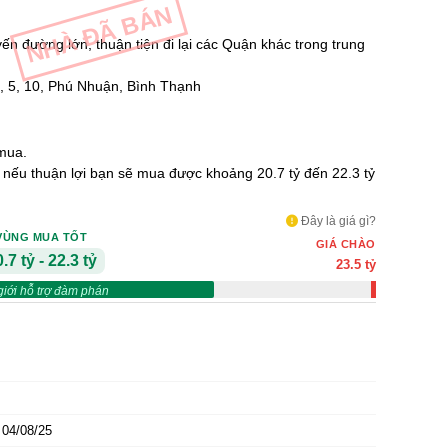
NHÀ ĐÃ BÁN
yến đường lớn, thuận tiện đi lại các Quận khác trong trung
3, 5, 10, Phú Nhuận, Bình Thạnh
mua.
ỷ nếu thuận lợi bạn sẽ mua được khoảng 20.7 tỷ đến 22.3 tỷ
Đây là giá gì?
VÙNG MUA TỐT
GIÁ CHÀO
.7 tỷ - 22.3 tỷ
23.5 tỷ
giới hỗ trợ đàm phán
04/08/25