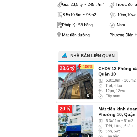
Giá: 23,5 tỷ ~ 245 tr/m²
Trước đó ra
8.5x10.5m ~ 96m2
10pn,10wc
Pháp lý: Sổ hồng
Nam
Mặt tiền đường
Phường Diên 
NHÀ BÁN LIÊN QUAN
-106%
23.6 tỷ
CHDV 12 Phòng xây
Quận 10
5.8x19m ~ 105m2
Trệt, 4 lầu
12pn, 12wc
8
Tây nam
20 tỷ
Mặt tiền kinh doa
Phường 10, Quận 
5.3x11m ~ 51m2
Trệt, Lửng, 6 lầu
5pn, 6wc
3
Tây bắc