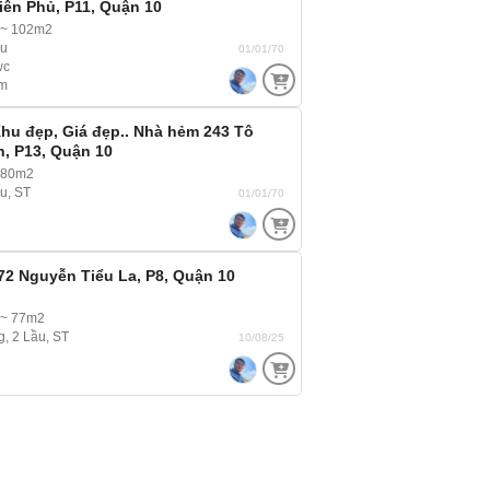
iên Phủ, P11, Quận 10
 ~ 102m2
ầu
01/01/70
wc
m
hu đẹp, Giá đẹp.. Nhà hẻm 243 Tô
, P13, Quận 10
 80m2
ầu, ST
01/01/70
72 Nguyễn Tiểu La, P8, Quận 10
 ~ 77m2
g, 2 Lầu, ST
10/08/25