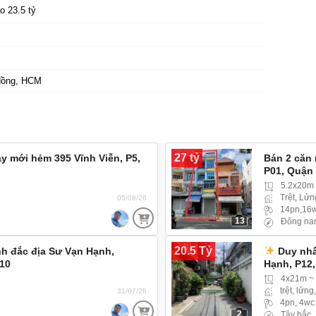
o 23.5 tỷ
Hồng, HCM
27 tỷ
 mới hẻm 395 Vĩnh Viễn, P5,
Bán 2 căn
P01, Quận
5.2x20m
Trệt, Lửn
05/08/26
14pn,16
13
Đông na
20.5 Tỷ
nh đắc địa Sư Vạn Hạnh,
Duy nhấ
10
Hạnh, P12
4x21m ~
trệt, lửng
31/07/26
4pn, 4wc
2
Tây bắc