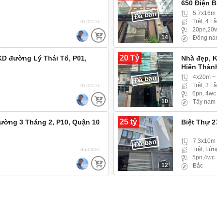
650 Điện B
Đã bán
5.7x16m
Trệt, 4 L
01/01/70
20pn,20
14
Đông na
20 Tỷ
KD đường Lý Thái Tổ, P01,
Nhà đẹp, K
Hiến Thành
Đã bán
4x20m ~
Trệt, 3 L
01/01/70
6pn, 4wc
10
Tây nam
25 tỷ
ường 3 Tháng 2, P10, Quận 10
Biệt Thự 2
Đã bán
7.3x10m
Trệt, Lửn
06/09/25
5pn,4wc
12
Bắc