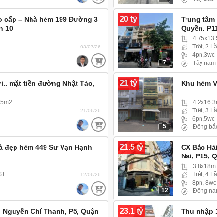
20 tỷ
ao cấp – Nhà hẻm 199 Đường 3
Trung tâm 
n 10
Quyền, P1
4.75x13
Trệt, 2 L
03/07/26
4pn,3wc
7
Tây nam
21 tỷ
i.. mặt tiền đường Nhật Tảo,
Khu hẻm VI
7.5m2
4.2x16.
Trệt, 3 L
21/06/26
6pn,5wc
5
Đông bắ
21.5 tỷ
hà đẹp hẻm 449 Sư Vạn Hạnh,
CX Bắc Hả
Nai, P15, 
3.8x18m
 ST
Trệt, 4 L
12/06/26
8pn, 8wc
12
Đông na
23.1 tỷ
 !! Nguyễn Chí Thanh, P5, Quận
Thu nhập 