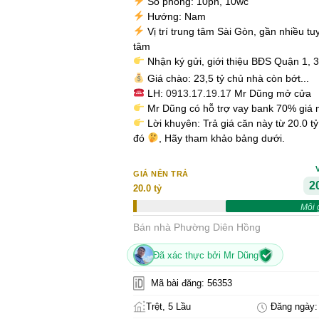
Số phòng: 10pn, 10wc
Hướng: Nam
Vị trí trung tâm Sài Gòn, gần nhiều tu
tâm
Nhận ký gửi, giới thiệu BĐS Quận 1, 
Giá chào: 23,5 tỷ chủ nhà còn bớt...
LH:
0913.17.19.17
Mr Dũng mở cửa
Mr Dũng có hỗ trợ vay bank 70% giá 
Lời khuyên: Trả giá căn này từ 20.0 t
đó
, Hãy tham khảo bảng dưới.
GIÁ NÊN TRẢ
20
20.0 tỷ
Môi 
Bán nhà Phường Diên Hồng
Đã xác thực bởi Mr Dũng
Mã bài đăng: 56353
Trệt, 5 Lầu
Đăng ngày: 