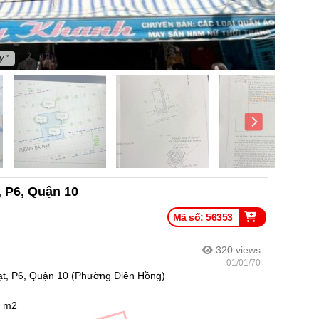
."
, P6, Quận 10
Mã số: 56353
320
views
01/01/70
ạt, P6, Quận 10 (Phường Diên Hồng)
0 m2