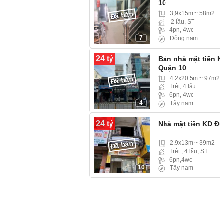
10
Đã bán
3,9x15m ~ 58m2
2 lầu, ST
4pn, 4wc
7
Đông nam
24 tỷ
Bán nhà mặt tiền 
Quận 10
Đã bán
4.2x20.5m ~ 97m2
Trệt, 4 lầu
6pn, 4wc
4
Tây nam
24 tỷ
Nhà mặt tiền KD Đ
Đã bán
2.9x13m ~ 39m2
Trệt , 4 lầu, ST
6pn,4wc
10
Tây nam