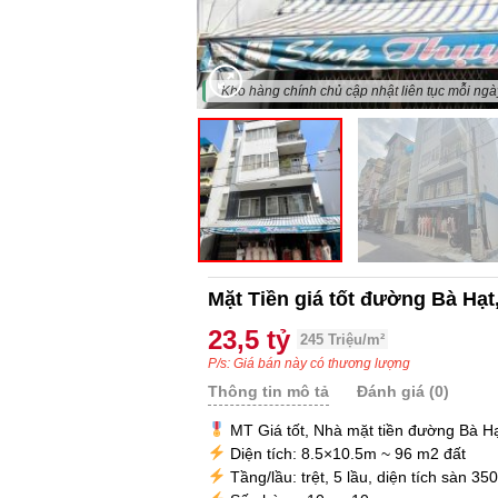
"Kho hàng chính chủ cập nhật liên tục mỗi ngày
Mặt Tiền giá tốt đường Bà Hạt
23,5 tỷ
245 Triệu/m²
P/s: Giá bán này có thương lượng
Thông tin mô tả
Đánh giá (0)
MT Giá tốt, Nhà mặt tiền đường Bà H
Diện tích: 8.5×10.5m ~ 96 m2 đất
Tầng/lầu: trệt, 5 lầu, diện tích sàn 35