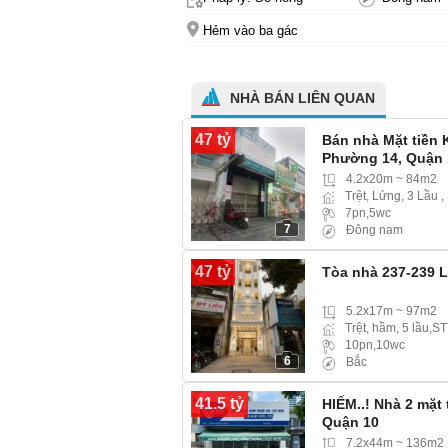
Hẻm vào ba gác
NHÀ BÁN LIÊN QUAN
47 tỷ
Bán nhà Mặt tiền
Phường 14, Quận 
4.2x20m ~ 84m2
Trệt, Lửng, 3 Lầu ,
7pn,5wc
7
Đông nam
47 tỷ
Tòa nhà 237-239 L
5.2x17m ~ 97m2
Trệt, hầm, 5 lầu,ST
10pn,10wc
6
Bắc
41.5 tỷ
HIẾM..! Nhà 2 mặt
Quận 10
7.2x44m ~ 136m2