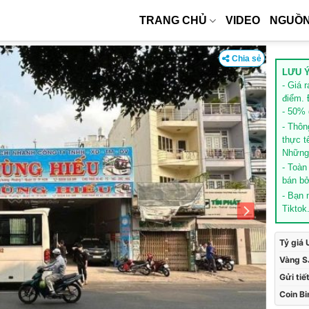
TRANG CHỦ
VIDEO
NGUỒN
Chia sẻ
LƯU Ý
- Giá 
điểm. 
- 50% g
- Thôn
thực t
Những 
- Toàn
bán bở
- Bạn
Tiktok
Tỷ giá
Vàng S
Gửi tiế
Coin B