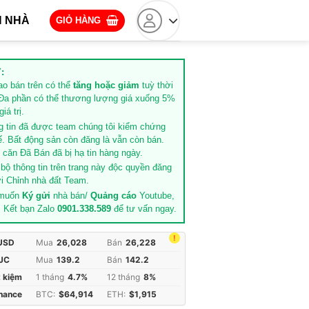
 NHÀ
GIỎ HÀNG
:
rao bán trên có thể
tăng hoặc giảm
tuỳ thời
Đa phần có thể thương lượng giá xuống 5%
iá trị.
g tin đã được team chúng tôi kiểm chứng
ế. Bất động sản còn đăng là vẫn còn bán.
căn Đã Bán đã bị hạ tin hàng ngày.
 bộ thông tin trên trang này độc quyền đăng
i Chỉnh nhà đất Team.
 muốn
Ký gửi
nhà bán/
Quảng cáo
Youtube,
. Kết bạn Zalo
0901.338.589
để tư vấn ngay.
!
 USD
Mua
26,028
Bán
26,228
JC
Mua
139.2
Bán
142.2
t kiệm
1 tháng
4.7%
12 tháng
8%
inance
BTC:
$64,914
ETH:
$1,915