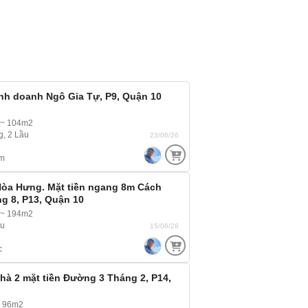
inh doanh Ngô Gia Tự, P9, Quận 10
 ~ 104m2
g, 2 Lầu
23/06/26
m
Hòa Hưng. Mặt tiền ngang 8m Cách
g 8, P13, Quận 10
 ~ 194m2
ầu
15/06/26
c
Nhà 2 mặt tiền Đường 3 Tháng 2, P14,
 96m2