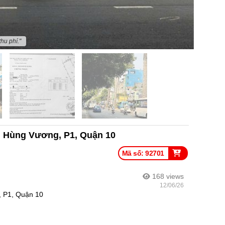
hu phí."
 Hùng Vương, P1, Quận 10
Mã số: 92701
168
views
12/06/26
 P1, Quận 10