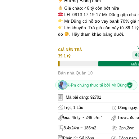
Hướng: Đông nam
Giá chào: 46 tỷ còn bớt nữa
LH:
0913.17.19.17
Mr Dũng gặp chủ 
Mr Dũng có hỗ trợ vay bank 70% giá 
Lời khuyên: Trả giá căn này từ 39.1 t
đó
, Hãy tham khảo bảng dưới.
GIÁ NÊN TRẢ
40
39.1 tỷ
Môi 
Bán nhà Quận 10
Kiểm chứng thực tế bởi Mr Dũng
Mã bài đăng: 92701
Trệt, 1 Lầu
Đăng ngày: 
Giá: 46 tỷ ~ 249 tr/m²
Trước đó ra
8.4x24m ~ 185m2
2pn,2wc
Pháp lý: Sổ hồng
Đông nam