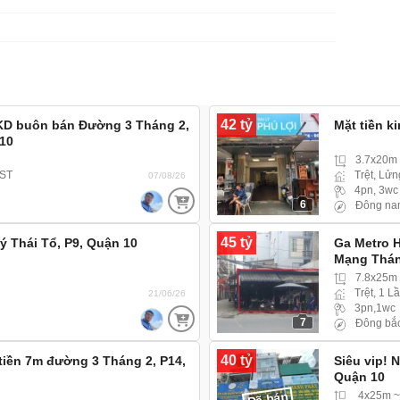
42 tỷ
 KD buôn bán Đường 3 Tháng 2,
Mặt tiền k
10
3.7x20m
 ST
Trệt, Lửn
07/08/26
4pn, 3wc
6
Đông na
45 tỷ
ý Thái Tổ, P9, Quận 10
Ga Metro 
Mạng Thán
7.8x25m
Trệt, 1 L
21/06/26
3pn,1wc
7
Đông bắ
40 tỷ
 tiền 7m đường 3 Tháng 2, P14,
Siêu vip! 
Quận 10
Đã bán
4x25m ~