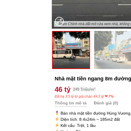
"Team Chỉnh nhà đất mở cửa xem nhà, không t
Nhà mặt tiền ngang 8m đường
46 tỷ
249 Triệu/m²
Đã hạ 3.5 tỷ từ giá chào 49.5 tỷ
7%
Thông tin mô tả
Đánh giá (0)
Bán nhà mặt tiền đường Hùng Vương,
Diện tích: 8.4x24m ~ 185m2 đất
Kết cấu: Trệt, 1 lầu