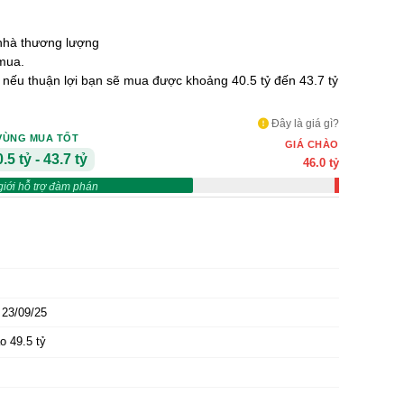
nhà thương lượng
mua.
ỷ nếu thuận lợi bạn sẽ mua được khoảng 40.5 tỷ đến 43.7 tỷ
Đây là giá gì?
VÙNG MUA TỐT
GIÁ CHÀO
.5 tỷ - 43.7 tỷ
46.0 tỷ
giới hỗ trợ đàm phán
23/09/25
o 49.5 tỷ