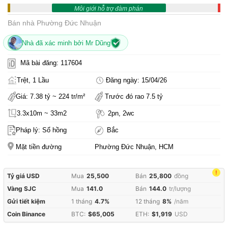
Môi giới hỗ trợ đàm phán
Bán nhà Phường Đức Nhuận
Nhà đã xác minh bởi Mr Dũng
Mã bài đăng: 117604
Trệt, 1 Lầu
Đăng ngày: 15/04/26
Giá: 7.38 tỷ ~ 224 tr/m²
Trước đó rao 7.5 tỷ
3.3x10m ~ 33m2
2pn, 2wc
Pháp lý: Sổ hồng
Bắc
Mặt tiền đường
Phường Đức Nhuận, HCM
!
Tỷ giá USD
Mua
25,500
Bán
25,800
đồng
Vàng SJC
Mua
141.0
Bán
144.0
tr/lượng
Gửi tiết kiệm
1 tháng
4.7%
12 tháng
8%
/năm
Coin Binance
BTC:
$65,005
ETH:
$1,919
USD