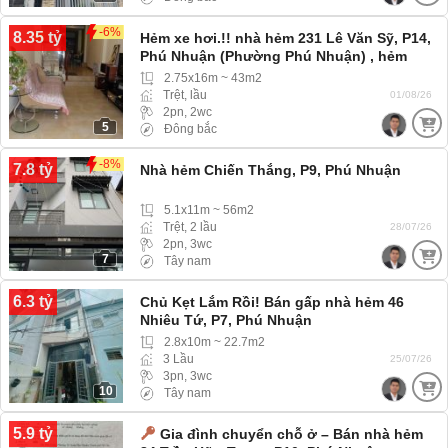
-6%
8.35 tỷ
Hẻm xe hơi.!! nhà hẻm 231 Lê Văn Sỹ, P14,
Phú Nhuận (Phường Phú Nhuận) , hẻm
rộng xe hơi 4 chỗ vào tới nhà
2.75x16m ~ 43m2
Trệt, lầu
01/08/26
2pn, 2wc
5
Đông bắc
-8%
7.8 tỷ
Nhà hẻm Chiến Thắng, P9, Phú Nhuận
5.1x11m ~ 56m2
Trệt, 2 lầu
28/07/26
2pn, 3wc
7
Tây nam
6.3 tỷ
Chủ Kẹt Lắm Rồi! Bán gấp nhà hẻm 46
Nhiêu Tứ, P7, Phú Nhuận
2.8x10m ~ 22.7m2
3 Lầu
25/07/26
3pn, 3wc
10
Tây nam
5.9 tỷ
Gia đình chuyển chỗ ở – Bán nhà hẻm