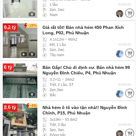
1 lầu
04/08/26
2pn, 2wc
8
Nam
-18%
6.2 tỷ
Giá rất tốt! Bán nhà hẻm 450 Phan Xích
Long, P02, Phú Nhuận
4.1x12m ~ 46m2
trệt, 1 Lầu
04/08/26
2pn, 2wc
8
Tây nam
6 tỷ
Bán Gấp! Chủ đi định cư. Bán nhà hẻm 99
Nguyễn Đình Chiểu, P4, Phú Nhuận
3.2×11 ~ 34m2
Trệt, 2 Lầu, ST
03/08/26
2pn,3wc
8
Bắc
-4%
8.6 tỷ
Nhà hẻm ô tô vào tận nhà!! Nguyễn Đình
Chính, P15, Phú Nhuận
3x19m ~ 55.8m2
Trệt, 3 lầu
02/08/26
3pn, 3wc
5
Đông bắc