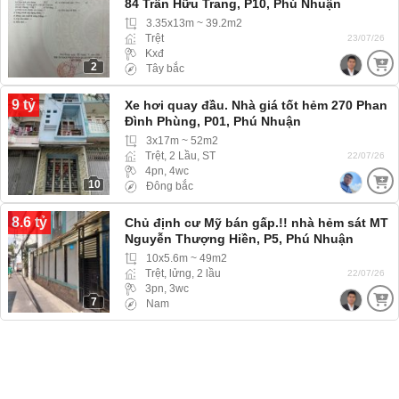
84 Trần Hữu Trang, P10, Phú Nhuận
3.35x13m ~ 39.2m2
Trệt
23/07/26
Kxđ
2
Tây bắc
9 tỷ
Xe hơi quay đầu. Nhà giá tốt hẻm 270 Phan
Đình Phùng, P01, Phú Nhuận
3x17m ~ 52m2
Trệt, 2 Lầu, ST
22/07/26
4pn, 4wc
10
Đông bắc
8.6 tỷ
Chủ định cư Mỹ bán gấp.!! nhà hẻm sát MT
Nguyễn Thượng Hiền, P5, Phú Nhuận
(Phường Đức Nhuận) hẻm 3m ba gác ra
10x5.6m ~ 49m2
vào thoải mái
Trệt, lửng, 2 lầu
22/07/26
3pn, 3wc
7
Nam