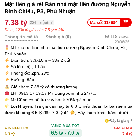
Mặt tiền giá rẻ! Bán nhà mặt tiền đường Nguyễn
Đình Chiểu, P3, Phú Nhuận
7.38 tỷ
Mã số: 117604
224 Triệu/m²
Đã hạ 120tr từ giá chào 7.5 tỷ
2%
119
views
Thông tin mô tả
Đánh giá (0)
29/06/26
MT giá rẻ. Bán nhà mặt tiền đường Nguyễn Đình Chiểu, P3,
Phú Nhuận
Diện tích: 3.3x10m ~ 33m2 đất
Số lầu: trệt, 1 Lầu
Phòng ốc: 2pn, 2wc
Hướng: Bắc
Giá chào: 7.38 tỷ có thương lượng
LH:
0913.17.19.17
Mr Dũng xem nhà 24/7...
Mr Dũng có hỗ trợ vay bank 70% giá mua.
Lời khuyên: Trả giá căn này từ 6.3 tỷ nếu thuận lợi bạn sẽ mua
được khoảng 6.5 tỷ đến 7.0 tỷ đó
, Hãy tham khảo bảng dưới.
Đây là giá gì?
VÙNG MUA TỐT
GIÁ NÊN TRẢ
GIÁ CHÀO
6.5 tỷ - 7.0 tỷ
6.3 tỷ
7.4 tỷ