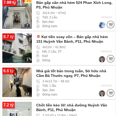
-4%
7.98 tỷ
Bán gấp căn nhà hẻm 524 Phan Xích Long,
P3, Phú Nhuận
3x14.2m ~ 47m2
Trệt, 3 Lầu
06/08/26
6pn,4wc
7
Đông nam
8.7 tỷ
Kẹt tiền xoay vốn – Bán gấp nhà hẻm
151 Huỳnh Văn Bánh, P11, Phú Nhuận
4x11m ~ 41.8m2
trệt, 2 Lầu, ST
06/08/26
Kxđ
3
Đông
6.6 tỷ
Nhà giá tốt bán trong tuần, Sở hữu nhà
Cầm Bá Thước ngay, P7, Phú Nhuận
3.4x13.7m ~ 48 m2
Trệt, 1 lầu
04/08/26
3pn, 3wc
10
Đông nam
7.2 tỷ
Chốt liền kẻo lỡ! nhà đường Huỳnh Văn
Bánh, P11, Phú Nhuận
3.3/3.65 x 15.8m ~ 50m2