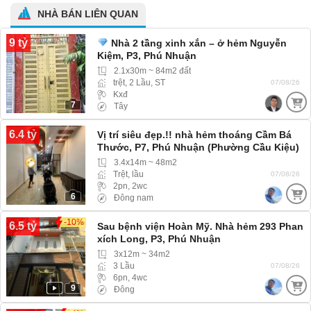
NHÀ BÁN LIÊN QUAN
9 tỷ
Nhà 2 tầng xinh xắn – ở hẻm Nguyễn
Kiệm, P3, Phú Nhuận
2.1x30m ~ 84m2 đất
trệt, 2 Lầu, ST
07/08/26
Kxđ
7
Tây
6.4 tỷ
Vị trí siêu đẹp.!! nhà hẻm thoáng Cầm Bá
Thước, P7, Phú Nhuận (Phường Cầu Kiệu)
hẻm 3m ba gác ra vào
3.4x14m ~ 48m2
Trệt, lầu
07/08/26
2pn, 2wc
6
Đông nam
-10%
6.5 tỷ
Sau bệnh viện Hoàn Mỹ. Nhà hẻm 293 Phan
xích Long, P3, Phú Nhuận
3x12m ~ 34m2
3 Lầu
07/08/26
6pn, 4wc
9
Đông