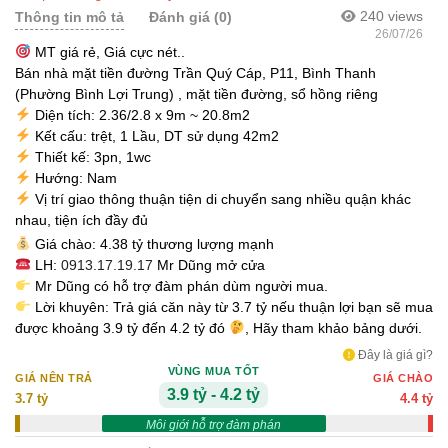
240
views
Thông tin mô tả
Đánh giá (0)
26/07/26
MT giá rẻ, Giá cực nét..
Bán nhà mặt tiền đường Trần Quý Cáp, P11, Bình Thanh
(Phường Bình Lợi Trung) , mặt tiền đường, sổ hồng riêng
Diện tích: 2.36/2.8 x 9m ~ 20.8m2
Kết cấu: trệt, 1 Lầu, DT sử dụng 42m2
Thiết kế: 3pn, 1wc
Hướng: Nam
Vị trí giao thông thuận tiện di chuyển sang nhiều quận khác
nhau, tiện ích đầy đủ
Giá chào: 4.38 tỷ thương lượng mạnh
LH:
0913.17.19.17
Mr Dũng mở cửa
Mr Dũng có hỗ trợ đàm phán dùm người mua.
Lời khuyên: Trả giá căn này từ 3.7 tỷ nếu thuận lợi bạn sẽ mua
được khoảng 3.9 tỷ đến 4.2 tỷ đó
, Hãy tham khảo bảng dưới.
Đây là giá gì?
VÙNG MUA TỐT
GIÁ NÊN TRẢ
GIÁ CHÀO
3.9 tỷ - 4.2 tỷ
3.7 tỷ
4.4 tỷ
Môi giới hỗ trợ đàm phán