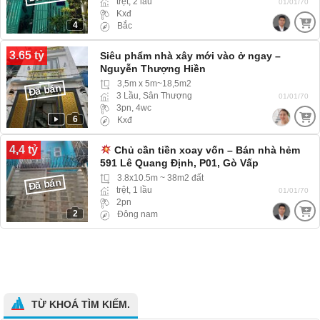
trệt, 2 lầu
01/01/70
Kxđ
4
Bắc
3.65 tỷ
Siêu phẩm nhà xây mới vào ở ngay –
Nguyễn Thượng Hiền
3,5m x 5m~18,5m2
Đã bán
3 Lầu, Sân Thượng
01/01/70
3pn, 4wc
6
Kxđ
4,4 tỷ
Chủ cần tiền xoay vốn – Bán nhà hẻm
591 Lê Quang Định, P01, Gò Vấp
3.8x10.5m ~ 38m2 đất
Đã bán
trệt, 1 lầu
01/01/70
2pn
2
Đông nam
TỪ KHOÁ TÌM KIẾM.