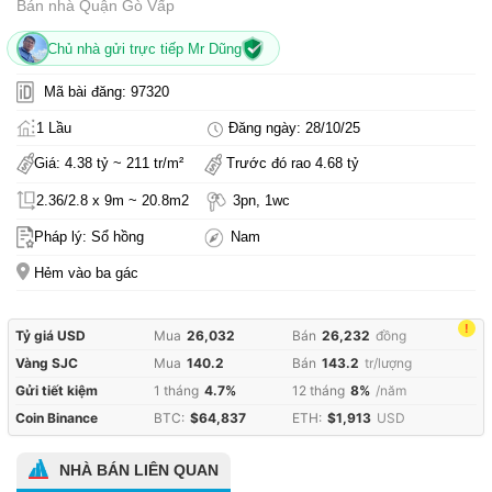
Bán nhà Quận Gò Vấp
Chủ nhà gửi trực tiếp Mr Dũng
Mã bài đăng: 97320
1 Lầu
Đăng ngày: 28/10/25
Giá: 4.38 tỷ ~ 211 tr/m²
Trước đó rao 4.68 tỷ
2.36/2.8 x 9m ~ 20.8m2
3pn, 1wc
Pháp lý: Sổ hồng
Nam
Hẻm vào ba gác
!
Tỷ giá USD
Mua
26,032
Bán
26,232
đồng
Vàng SJC
Mua
140.2
Bán
143.2
tr/lượng
Gửi tiết kiệm
1 tháng
4.7%
12 tháng
8%
/năm
Coin Binance
BTC:
$64,837
ETH:
$1,913
USD
NHÀ BÁN LIÊN QUAN