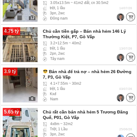
3.05x13.5m ~ 41m2 đất, cn 30.5m2
trệt, 1 lầu
14/07/26
3pn, 2wc
12
Đông nam
4.75 tỷ
Chủ cần tiền gấp – Bán nhà hẻm 146 Lý
Thường Kiệt, P7, Gò Vấp
3.2×12.5m ~ 40m2
trệt, 1 lầu
13/07/26
2pn, 2wc
10
Tây nam
3.9 tỷ
Bán nhà để trả nợ – nhà hẻm 26 Đường
7, P3, Gò Vấp
4.1×7.55m ~ 30m2
trệt, 1 lầu
03/07/26
Kxđ
6
Nam
5.65 tỷ
Chủ rất cần bán nhà hẻm 5 Trương Đăng
Quế, P01, Gò Vấp
4x8m ~ 32m2
Trệt, 1 Lầu
25/06/26
3pn, 2wc