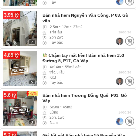
12
Tây
3.95 tỷ
Bán nhà hẻm Nguyễn Văn Công, P 03, Gò
vấp
2.5m ~ 12m ~ 27m2
Trệt lầu
20/06/26
2pn 2wc
7
Tây bắc
4,85 tỷ
Chậm tay mất liền! Bán nhà hẻm 153
Đường 5, P17, Gò Vấp
4x14m ~ 55m2 đất
Đã bán
trệt, 3 lầu
26/05/26
Kxđ
5
Tây bắc
-5%
5.6 tỷ
Bán nhà hẻm Trương Đăng Quế, P01, Gò
Vấp
5x9m ~ 45m2
Đã bán
Lửng
14/05/26
2pn, 1wc
3
Nam
5.2 tỷ
Giá tốt nè! Bán nhà hẻm 55 Nguyễn Văn