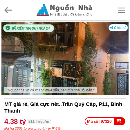
Skip
to
content
ĐÃ KIỂM TRA QUY HOẠCH
Chia sẻ
"Nguonnha.vn có khách mua sẵn, bạn gửi nhà, tôi bán."
MT giá rẻ, Giá cực nét..Trần Quý Cáp, P11, Bình
Thanh
4.38 tỷ
Mã số: 97320
211 Triệu/m²
Đã hạ 300tr từ giá chào 4.7 tỷ
6%