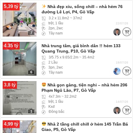
5,39 tỷ
Nhà đẹp xỉu, sống chill – nhà hẻm 76
đường Lê Lợi, P4, Gò Vấp
3.2 x 11.8m2 ~ 37m2
trệt, 1 lầu
22/07/26
2pn, 2wc
7
Tây nam
4.35 tỷ
Nhà trung tâm, giá bình dân !! hẻm 133
Quang Trung, P10, Gò Vấp
3/5.75 x 9.65/2.2m ~ 35.4m2
2 Lầu
18/07/26
3pn, 2wc
6
Tây nam
3,8 tỷ
Nhà gọn gàng, tiện nghi – nhà hẻm 206
Phạm Ngũ Lão, P7, Gò Vấp
4x7.3m ~ 32.2m2
trệt, 1 lầu
14/07/26
Kxđ
1
Đông bắc
4,99 tỷ
Nhà 2 tầng chill chill ở hẻm 145 Trần Bá
Giao, P5, Gò Vấp