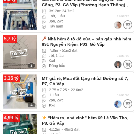
Công, P3, Gò Vấp (Phường Hạnh Thông) ,
cách hẻm xe tải vài bước chân
3x12m~34.7m2
Trệt, 1 lầu
31/08/25
3pn, 2wc
11
Tây nam
5,7 tỷ
Nhà hẻm ô tô đỗ cửa – bán gấp nhà hẻm
891 Nguyễn Kiệm, P03, Gò Vấp
7x8m ~ 51m2 đất
Đã bán
trệt, 1 lầu
01/01/70
Kxđ
2
Đông bắc
3.35 tỷ
MT giá rẻ, Mua đất tặng nhà.! Đường số 7,
P7, Gò Vấp
2.75 x 7.25 ~ 22.6m2
Đã bán
1 Lầu
01/01/70
2pn, 2wc
4
Kxđ
4,99 tỷ
“Hẻm to, nhà xinh” hẻm 69 Lê Văn Thọ,
P8, Gò Vấp
4x12m ~ 48m2 đất
Đã bán