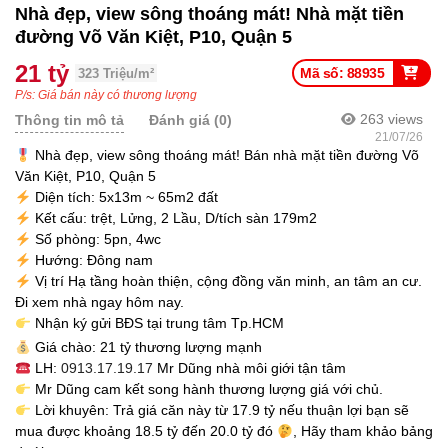
Nhà đẹp, view sông thoáng mát! Nhà mặt tiền
đường Võ Văn Kiệt, P10, Quận 5
21 tỷ
Mã số: 88935
323 Triệu/m²
P/s: Giá bán này có thương lượng
263
views
Thông tin mô tả
Đánh giá (0)
21/07/26
Nhà đẹp, view sông thoáng mát! Bán nhà mặt tiền đường Võ
Văn Kiệt, P10, Quận 5
Diện tích: 5x13m ~ 65m2 đất
Kết cấu: trệt, Lửng, 2 Lầu, D/tích sàn 179m2
Số phòng: 5pn, 4wc
Hướng: Đông nam
Vị trí Hạ tầng hoàn thiện, cộng đồng văn minh, an tâm an cư.
Đi xem nhà ngay hôm nay.
Nhận ký gửi BĐS tại trung tâm Tp.HCM
Giá chào: 21 tỷ thương lượng mạnh
LH:
0913.17.19.17
Mr Dũng nhà môi giới tận tâm
Mr Dũng cam kết song hành thương lượng giá với chủ.
Lời khuyên: Trả giá căn này từ 17.9 tỷ nếu thuận lợi bạn sẽ
mua được khoảng 18.5 tỷ đến 20.0 tỷ đó
, Hãy tham khảo bảng