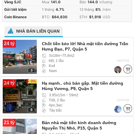
Vàng SJC
Mua
141.0
Bán
144.0
tr/lượng
Gửi tiết kiệm
1 tháng
4.7%
12 tháng
8%
/năm
Coin Binance
BTC:
$64,830
ETH:
$1,916
USD
NHÀ BÁN LIÊN QUAN
24 tỷ
Chốt liền kẻo lỡ! Nhà mặt tiền đường Trần
Hưng Đạo, P7, Quận 5
5x18m~75.8m2
trệt, 1 lầu
14/07/26
Kxđ
3
Nam
-9%
24 tỷ
Hạ mạnh.. chủ bán gấp. Mặt tiền đường
Hùng Vương, P9, Quận 5
3.95x15m ~ 59m2
Trệt, 2 lầu
12/07/26
4pn,3wc
6
Tây bắc
21 tỷ
Bán nhà mặt tiền kinh doanh đường
Nguyễn Thị Nhỏ, P15, Quận 5