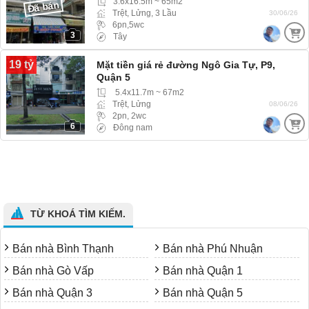
3.6x16.5m ~ 65m2
Đã bán
Trệt, Lửng, 3 Lầu
30/06/26
6pn,5wc
3
Tây
19 tỷ
Mặt tiền giá rẻ đường Ngô Gia Tự, P9,
Quận 5
5.4x11.7m ~ 67m2
Trệt, Lửng
08/06/26
2pn, 2wc
6
Đông nam
TỪ KHOÁ TÌM KIẾM.
Bán nhà Bình Thạnh
Bán nhà Phú Nhuận
Bán nhà Gò Vấp
Bán nhà Quận 1
Bán nhà Quận 3
Bán nhà Quận 5