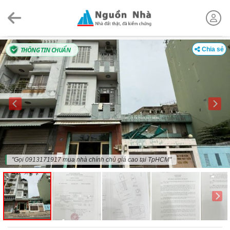
Skip
to
content
THÔNG TIN CHUẨN
Chia sẻ
"Gọi 0913171917 mua nhà chính chủ giá cao tại TpHCM"