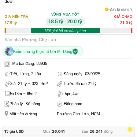
dưới.
Đây là giá gì?
VÙNG MUA TỐT
GIÁ NÊN TRẢ
GIÁ CHÀO
18.5 tỷ - 20.0 tỷ
17.9 tỷ
21.0 tỷ
Môi giới hỗ trợ đàm phán
Bán nhà Phường Chợ Lớn
Kiểm chứng thực tế bởi Mr Dũng
Mã bài đăng: 88935
Trệt, Lửng, 2 Lầu
Đăng ngày: 03/09/25
Giá: 21 tỷ ~ 323 tr/m²
Trước đó rao 21 tỷ
5x13m ~ 65m2
5pn,4wc
Pháp lý: Sổ hồng
Đông nam
Mặt tiền đường
Phường Chợ Lớn, HCM
!
Tỷ giá USD
Mua
26,041
Bán
26,241
đồng