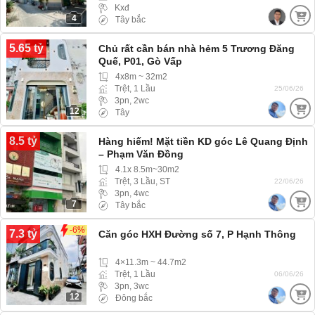
Kxđ
4
Tây bắc
5.65 tỷ
Chủ rất cần bán nhà hẻm 5 Trương Đăng
Quế, P01, Gò Vấp
4x8m ~ 32m2
Trệt, 1 Lầu
25/06/26
3pn, 2wc
12
Tây
8.5 tỷ
Hàng hiếm! Mặt tiền KD góc Lê Quang Định
– Phạm Văn Đồng
4.1x 8.5m~30m2
Trệt, 3 Lầu, ST
22/06/26
3pn, 4wc
7
Tây bắc
-6%
7.3 tỷ
Căn góc HXH Đường số 7, P Hạnh Thông
4×11.3m ~ 44.7m2
Trệt, 1 Lầu
06/06/26
3pn, 3wc
12
Đông bắc