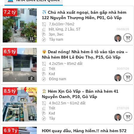
7,2 tỷ
Chủ nhà xuất ngoại, bán gấp nhà hẻm
122 Nguyễn Thượng Hiền, P01, Gò Vấp
7,6x10m~76m2
trệt, lửng, 2 Lầu, ST
06/08/26
3pn, 3wc
11
Tây nam
6,5 tỷ
Deal nóng! Nhà hẻm ô tô vào tận cửa –
Nhà hẻm 884 Lê Đức Thọ, P15, Gò Vấp
4.2x25m ~ 85m2 đất
Trệt
30/07/26
Kxđ
2
Đông nam
-57%
8.5 tỷ
Hẻm Xịn Gò Vấp – Bán nhà hẻm 41
Nguyễn Oanh, P10, Gò Vấp
4.9x12.5m ~ 61m2 đất
Trệt
27/07/26
Kxđ
8
Tây
6.9 Tỷ
HXH quay đầu, Hàng hiếm.!! nhà hẻm 572