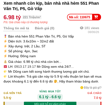
Xem nhanh còn kịp, bán nhà nhà hẻm 551 Phan
Văn Trị, P5, Gò Vấp
6.98 tỷ
Mã số: 110675
221 Triệu/m²
P/s: Giá chào này có thương lượng
181
views
Thông tin mô tả
Đánh giá (0)
08/06/26
Bán nhà hẻm 551 Phan Văn Trị, P5, Gò Vấp
Diện tích: 3.6x10m ~ 32m2 đất
Xây dựng: trệt, 2 Lầu, ST
Số phòng: 4pn, 3wc
Hướng: Đông nam
Giá chào: 6.98 tỷ chủ nhà còn bớt...
LH:
0913.17.19.17
Mr Dũng xem nhà 24/7...
Mr Dũng cam kết song hành thương lượng giá với chủ.
Lời khuyên: Trả giá căn này từ 5.9 tỷ nếu thuận lợi bạn sẽ mua
được khoảng 6.1 tỷ đến 6.6 tỷ đó
, Hãy tham khảo bảng dưới.
Đây là giá gì?
VÙNG MUA TỐT
GIÁ NÊN TRẢ
GIÁ CHÀO
6.1 tỷ - 6.6 tỷ
5.9 tỷ
7.0 tỷ
Môi giới hỗ trợ đàm phán