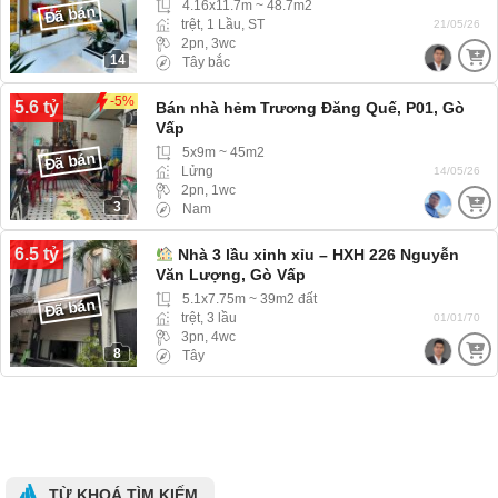
4.16x11.7m ~ 48.7m2
Đã bán
trệt, 1 Lầu, ST
21/05/26
2pn, 3wc
14
Tây bắc
-5%
5.6 tỷ
Bán nhà hẻm Trương Đăng Quế, P01, Gò
Vấp
5x9m ~ 45m2
Đã bán
Lửng
14/05/26
2pn, 1wc
3
Nam
6.5 tỷ
Nhà 3 lầu xinh xỉu – HXH 226 Nguyễn
Văn Lượng, Gò Vấp
5.1x7.75m ~ 39m2 đất
Đã bán
trệt, 3 lầu
01/01/70
3pn, 4wc
8
Tây
TỪ KHOÁ TÌM KIẾM.