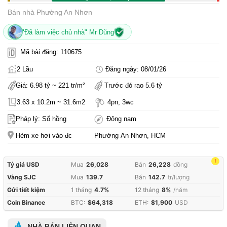
Bán nhà Phường An Nhơn
"Đã làm việc chủ nhà" Mr Dũng
Mã bài đăng: 110675
2 Lầu
Đăng ngày: 08/01/26
Giá: 6.98 tỷ ~ 221 tr/m²
Trước đó rao 5.6 tỷ
3.63 x 10.2m ~ 31.6m2
4pn, 3wc
Pháp lý: Sổ hồng
Đông nam
Hẻm xe hơi vào đc
Phường An Nhơn, HCM
!
Tỷ giá USD
Mua
26,028
Bán
26,228
đồng
Vàng SJC
Mua
139.7
Bán
142.7
tr/lượng
Gửi tiết kiệm
1 tháng
4.7%
12 tháng
8%
/năm
Coin Binance
BTC:
$64,318
ETH:
$1,900
USD
NHÀ BÁN LIÊN QUAN