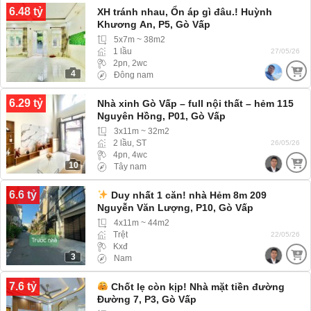
6.48 tỷ
XH tránh nhau, Ổn áp gì đâu.! Huỳnh
Khương An, P5, Gò Vấp
5x7m ~ 38m2
1 lầu
27/05/26
2pn, 2wc
4
Đông nam
6.29 tỷ
Nhà xinh Gò Vấp – full nội thất – hẻm 115
Nguyên Hồng, P01, Gò Vấp
3x11m ~ 32m2
2 lầu, ST
26/05/26
4pn, 4wc
10
Tây nam
6.6 tỷ
Duy nhất 1 căn! nhà Hẻm 8m 209
Nguyễn Văn Lượng, P10, Gò Vấp
4x11m ~ 44m2
Trệt
22/05/26
Kxđ
3
Nam
7.6 tỷ
Chốt lẹ còn kịp! Nhà mặt tiền đường
Đường 7, P3, Gò Vấp