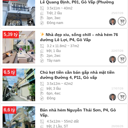
Lê Quang Định, P01, Gò Vấp (Phường
Hạnh Thông) hẻm Xe hơi
3.5x11m ~ 40m2
Trệt, 2 lầu
25/07/26
3pn, 3wc
4
Đông nam
5,39 tỷ
Nhà đẹp xỉu, sống chill – nhà hẻm 76
đường Lê Lợi, P4, Gò Vấp
3.2 x 11.8m2 ~ 37m2
trệt, 1 lầu
22/07/26
2pn, 2wc
7
Tây nam
6.5 tỷ
Chủ kẹt tiền cần bán gấp nhà mặt tiền
đường Đường 4, P11, Gò vấp
3.5x12m ~ 42m2
trệt, 3 lầu
17/07/26
6pn, 4wc
4
Đông
6,6 tỷ
Bán nhà hẻm Nguyễn Thái Sơn, P4, Gò
Vấp.
4.5x12m ~ 55m2 đất
trệt, 2 Lầu, ST
26/06/26