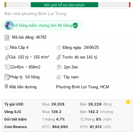
Môi giới hỗ trợ đàm phán
Bán nhà phường Bình Lợi Trung
Sổ hồng kiểm chứng bởi Mr Dũng
Mã bài đăng: 46782
Nhà Cấp 4
Đăng ngày: 24/06/25
Giá: 102 tỷ ~ 155 tr/m²
Trước đó rao 141 tỷ
12x45m ~ 658m2
2pn 2wc
Pháp lý: Sổ hồng
Tây nam
Mặt tiền đường
Phường Bình Lợi Trung, HCM
!
Tỷ giá USD
Mua
26,028
Bán
26,228
đồng
Vàng SJC
Mua
139.2
Bán
142.2
tr/lượng
Gửi tiết kiệm
1 tháng
4.7%
12 tháng
8%
/năm
Coin Binance
BTC:
$64,690
ETH:
$1,912
USD