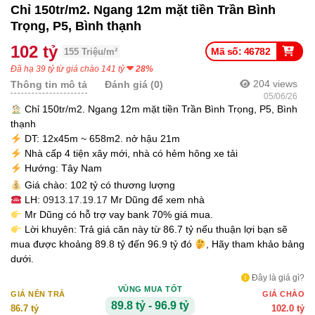
Chỉ 150tr/m2. Ngang 12m mặt tiền Trần Bình
Trọng, P5, Bình thạnh
102 tỷ
Mã số: 46782
155 Triệu/m²
Đã hạ 39 tỷ từ giá chào 141 tỷ
28%
204
views
Thông tin mô tả
Đánh giá (0)
05/06/26
Chỉ 150tr/m2. Ngang 12m mặt tiền Trần Bình Trọng, P5, Bình
thạnh
DT: 12x45m ~ 658m2. nở hậu 21m
Nhà cấp 4 tiện xây mới, nhà có hẻm hông xe tải
Hướng: Tây Nam
Giá chào: 102 tỷ có thương lượng
LH:
0913.17.19.17
Mr Dũng để xem nhà
Mr Dũng có hỗ trợ vay bank 70% giá mua.
Lời khuyên: Trả giá căn này từ 86.7 tỷ nếu thuận lợi bạn sẽ
mua được khoảng 89.8 tỷ đến 96.9 tỷ đó
, Hãy tham khảo bảng
dưới.
Đây là giá gì?
VÙNG MUA TỐT
GIÁ NÊN TRẢ
GIÁ CHÀO
89.8 tỷ - 96.9 tỷ
86.7 tỷ
102.0 tỷ