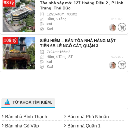
98 tỷ
Tòa nhà xây mới 127 Hoàng Diệu 2 , P.Linh
Trung, Thủ Đức
12/20x40m~700m2
Hầm, 5 Tầng
01/01/70
kxđ
11
Kxđ
109 tỷ
SIÊU HIẾM – BÁN TÒA NHÀ HÀNG MẶT
TIỀN 6B LÊ NGÔ CÁT, QUẬN 3
7x24m~166m2
Hầm, 4 Tầng, ST
01/01/70
kxđ
7
Kxđ
TỪ KHOÁ TÌM KIẾM.
Bán nhà Bình Thạnh
Bán nhà Phú Nhuận
Bán nhà Gò Vấp
Bán nhà Quận 1