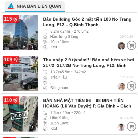
NHÀ BÁN LIÊN QUAN
115 tỷ
Bán Building Góc 2 mặt tiền 183 Nơ Trang
Long, P12 – Q.Bình Thạnh
8.2m x 24m ~ 276.5m2
Hầm lửng 6 tầng
29/06/26
10pn 10wc
3
Kxđ
109 tỷ
Thu nhập 2.9 tỷ/năm!!! Bán nhà hẻm xe hơi
217/2 -217/2B Nơ Trang Long, P12, Bình
Thạnh
13.7x45.5m ~ 742m2
Trệt, 4 lầu
17/09/25
.
3
Đông nam
110 tỷ
BÁN NHÀ MẶT TIỀN 86 – 88 ĐINH TIÊN
HOÀNG (Lê Văn Duyệt) P. Gia Định – Cách
Quận 1 200m
7.6m x 29m ~ 220m2
Đã bán
Hầm 9 tầng
01/01/70
10pn 10wc
3
Kxđ