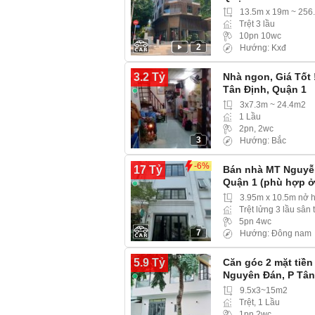
13.5m x 19m ~ 256
Trệt 3 lầu
10pn 10wc
2
Hướng: Kxđ
3.2 Tỷ
Nhà ngon, Giá Tốt 
Tân Định, Quận 1
3x7.3m ~ 24.4m2
1 Lầu
2pn, 2wc
3
Hướng: Bắc
-6%
17 Tỷ
Bán nhà MT Nguyễn
Quận 1 (phù hợp ở
3.95m x 10.5m nở 
Trệt lửng 3 lầu sân
5pn 4wc
7
Hướng: Đông nam
5.9 Tỷ
Căn góc 2 mặt tiền 
Nguyên Đán, P Tâ
9.5x3~15m2
Trệt, 1 Lầu
1pn,2wc