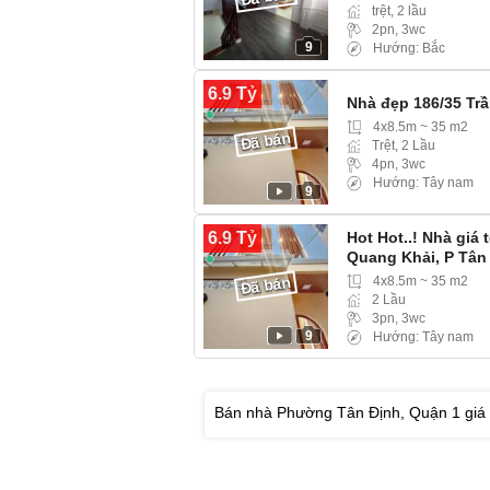
trệt, 2 lầu
2pn, 3wc
9
Hướng: Bắc
6.9 Tỷ
Nhà đẹp 186/35 Tr
4x8.5m ~ 35 m2
Đã bán
Trệt, 2 Lầu
4pn, 3wc
Hướng: Tây nam
9
6.9 Tỷ
Hot Hot..! Nhà giá
Quang Khải, P Tân
4x8.5m ~ 35 m2
Đã bán
2 Lầu
3pn, 3wc
9
Hướng: Tây nam
Bán nhà Phường Tân Định, Quận 1 giá t