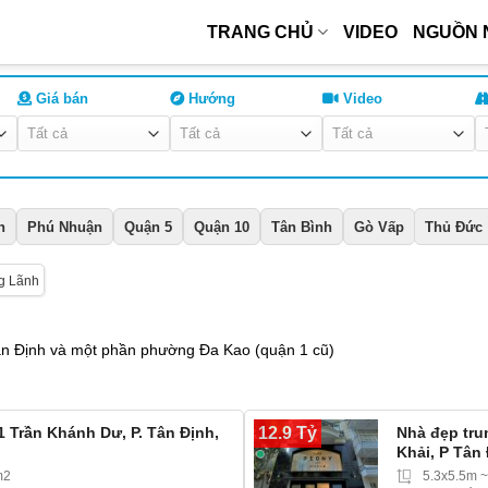
TRANG CHỦ
VIDEO
NGUỒN 
Giá bán
Hướng
Video
h
Phú Nhuận
Quận 5
Quận 10
Tân Bình
Gò Vấp
Thủ Đức
g Lãnh
 Định và một phần phường Đa Kao (quận 1 cũ)
12.9 Tỷ
1 Trần Khánh Dư, P. Tân Định,
Nhà đẹp tru
Khải, P Tân
m2
5.3x5.5m 