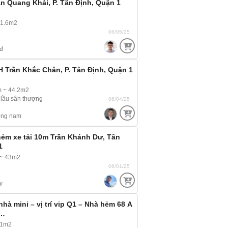
n Quang Khải, P. Tân Định, Quận 1
21.6m2
06/05/25
đ
 Trần Khắc Chân, P. Tân Định, Quận 1
m ~ 44.2m2
2 lầu sân thượng
06/04/25
ông nam
ẻm xe tải 10m Trần Khánh Dư, Tân
1
 ~ 43m2
06/01/25
y
hà mini – vị trí vip Q1 – Nhà hẻm 68 A
g…
11m2