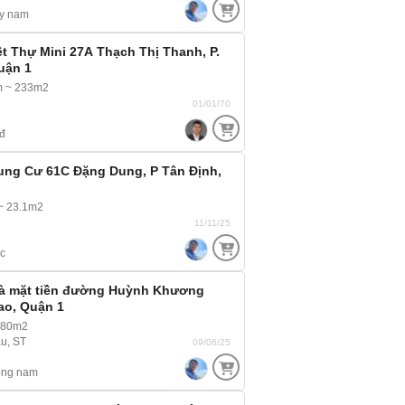
y nam
ệt Thự Mini 27A Thạch Thị Thanh, P.
uận 1
m ~ 233m2
01/01/70
đ
ung Cư 61C Đặng Dung, P Tân Định,
~ 23.1m2
11/11/25
c
hà mặt tiền đường Huỳnh Khương
ao, Quận 1
 80m2
u, ST
09/06/25
ông nam