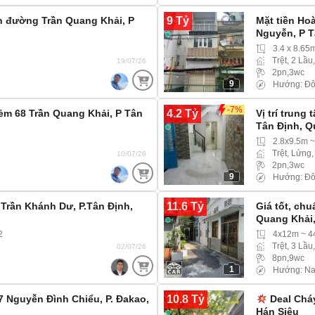
9 Tỷ
ền đường Trần Quang Khải, P
Mặt tiền Ho
Nguyễn, P T
3.4 x 8.65
Trệt, 2 Lầu
19/07/26
2pn,3wc
9
Hướng: Đô
-7%
4.2 Tỷ
ẻm 68 Trần Quang Khải, P Tân
Vị trí trung
Tân Định, Q
2.8x9.5m 
Trệt, Lửng
10/07/26
2pn,3wc
9
Hướng: Đ
11.6 Tỷ
 Trần Khánh Dư, P.Tân Định,
Giá tốt, chu
Quang Khải,
2
4x12m ~ 
Trệt, 3 Lầu
02/07/26
8pn,9wc
1
Hướng: N
10.8 Tỷ
7 Nguyễn Đình Chiểu, P. Đakao,
Deal Chá
Hán Siêu