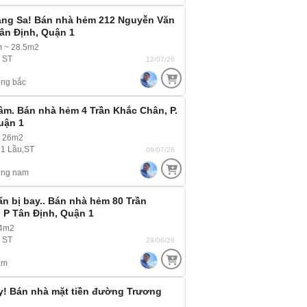
àng Sa! Bán nhà hẻm 212 Nguyễn Văn
ân Định, Quận 1
m ~ 28.5m2
, ST
12/07/26
ng bắc
 tâm. Bán nhà hẻm 4 Trần Khắc Chân, P.
uận 1
~ 26m2
, 1 Lầu,ST
09/07/26
ông nam
ẩn bị bay.. Bán nhà hẻm 80 Trần
 P Tân Định, Quận 1
44m2
, ST
29/06/26
am
y! Bán nhà mặt tiền đường Trương