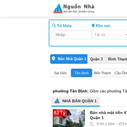
Skip
to
content
Từ khóa
Khu vực
Bán Nhà Quận 1
Quận 3
Bình Thạn
Sài Gòn
Tân Định
Bến Thành
Cầu Ôn
phường Tân Định:
Gồm các phường Tân
NHÀ BÁN QUẬN 1
63 Tỷ
Bán nhà mặt tiền 4
Quận 1
8.5m x 18m ~ 153 