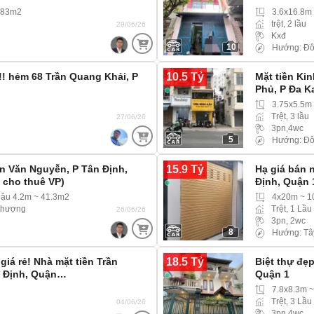
.83m2
3.6x16.8m
trệt, 2 lầu
29/06/26
Kxđ
10
Hướng: Đ
10.5 Tỷ
!! hẻm 68 Trần Quang Khải, P
Mặt tiền Ki
Phủ, P Đa K
3.75x5.5m
Trệt, 3 lầu
27/06/26
3pn,4wc
5
Hướng: Đ
15.9 Tỷ
 Văn Nguyễn, P Tân Định,
Hạ giá bán 
 cho thuê VP)
Định, Quận 
hậu 4.2m ~ 41.3m2
4x20m ~ 
 thượng
Trệt, 1 Lầu
26/06/26
3pn, 2wc
8
Hướng: Tâ
18.5 Tỷ
giá rẻ! Nhà mặt tiền Trần
Biệt thự đẹ
n Định, Quận…
Quận 1
7.8x8.3m 
Trệt, 3 Lầu
04/06/26
3pn,4wc