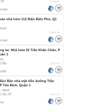
, ST
07/08/26
y nam
, bán nhà hẻm 112 Điện Biên Phủ, Q1
~31m2
03/08/26
y nam
ơng lai. Nhà hẻm 22 Trần Khắc Chân, P
uận 1
8m2
 2 lầu
31/07/26
y bắc
đầu! Bán nhà mặt tiền đường Trần
P Tân Định, Quận 1
 ~ 49m2
 1 lầu, ST
21/07/26
ông