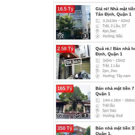
16.5 Tỷ
Giá rẻ! Nhà mặt ti
Tân Định, Quận 1
3.2x13m ~ 42m2
Trệt, 2 Lầu, ST
4pn,3wc
3
Hướng: Bắc
2.58 Tỷ
Quá rẻ.! Bán nhà h
Định, Quận 1
3x5m ~ 15m2
Đã bán
Trệt, 1 Lầu
2pn, 2wc
7
Hướng: Tây nam
165 Tỷ
Bán nhà mặt tiền 7
Quận 1
14m x 26m ~ 366m
Trệt lầu
5pn 5wc
3
Hướng: Kxđ
350 Tỷ
Bán nhà mặt tiền 3
Quận 1.