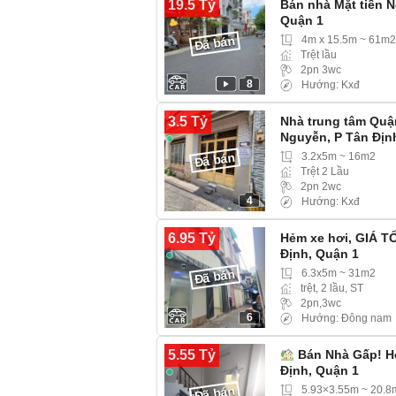
19.5 Tỷ
Bán nhà Mặt tiền N
Quận 1
4m x 15.5m ~ 61m2
Đã bán
Trệt lầu
2pn 3wc
8
Hướng: Kxđ
3.5 Tỷ
Nhà trung tâm Qu
Nguyễn, P Tân Địn
3.2x5m ~ 16m2
Đã bán
Trệt 2 Lầu
2pn 2wc
4
Hướng: Kxđ
6.95 Tỷ
Hẻm xe hơi, GIÁ T
Định, Quận 1
6.3x5m ~ 31m2
Đã bán
trệt, 2 lầu, ST
2pn,3wc
6
Hướng: Đông nam
5.55 Tỷ
Bán Nhà Gấp! Hẻ
Định, Quận 1
5.93×3.55m ~ 20.8
Đã bán