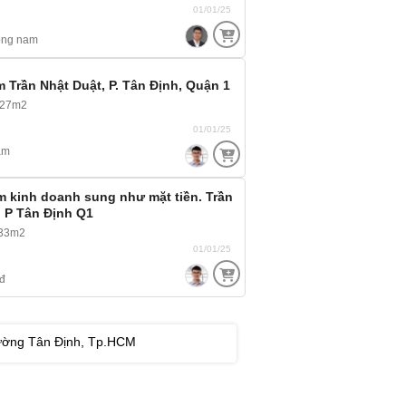
01/01/25
ông nam
 Trần Nhật Duật, P. Tân Định, Quận 1
 27m2
01/01/25
am
 kinh doanh sung như mặt tiền. Trần
 P Tân Định Q1
~33m2
01/01/25
đ
Phường Tân Định, Tp.HCM