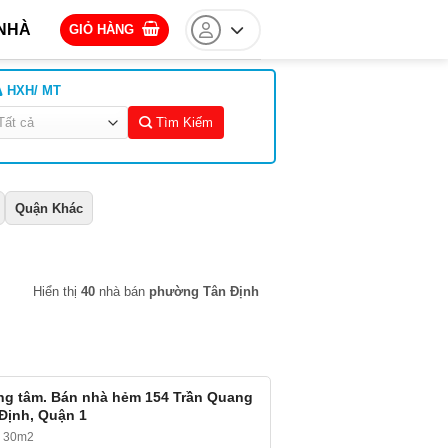
NHÀ
GIỎ HÀNG
HXH/ MT
Tìm Kiếm
Quận Khác
Hiển thị
40
nhà bán
phường Tân Định
ng tâm. Bán nhà hẻm 154 Trần Quang
 Định, Quận 1
~ 30m2