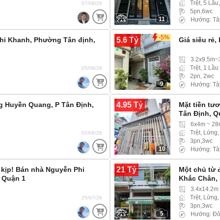
Trệt, 5 Lầu
07/08/26
5pn,6wc
11
Hướng: Tâ
-5%
5.6 Tỷ
hi Khanh, Phường Tân định,
Giá siêu rẻ
3.2x9.5m
Trệt, 1 Lầu
05/08/26
2pn, 2wc
9
Hướng: Tâ
4.95 Tỷ
g Huyền Quang, P Tân Định,
Mặt tiền tư
Tân Định, Q
6x4m ~ 2
Trệt, Lửng,
02/08/26
3pn,3wc
10
Hướng: Tâ
21 Tỷ
 kịp! Bán nhà Nguyễn Phi
Một chủ từ 
, Quận 1
Khắc Chân, 
3.4x14.2m
Trệt, Lửng,
25/07/26
3pn,3wc
5
Hướng: Đ