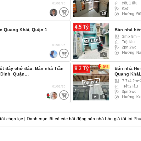
trệt, 1 lầu
01/01/25
Kxđ
10
Hướng: Đ
4.5 Tỷ
ần Quang Khải, Quận 1
Bán nhà hẻm
3m x 9m ~
Đã bán
Trệt lầu
01/01/25
2pn 2wc
Hướng: N
6
-5%
9.3 Tỷ
 tốt đây chứ đâu. Bán nhà Trần
Bán nhà Hẻm
 Định, Quận…
Quang Khải,
7.7x4.2m
Đã bán
Trệt 2 lầu
01/01/25
3pn 3wc
9
Hướng: Kx
ốt chọn lọc | Danh mục tất cả các bất động sản nhà bán giá tốt tại 