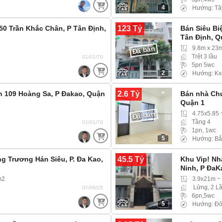
4
Hướng: Tâ
123 Tỷ
50 Trần Khắc Chân, P Tân Định,
Bán Siêu Bi
Tân Định, Q
9.8m x 23
Đã bán
Trệt 3 lầu
01/01/70
5pn 5wc
2
Hướng: Kx
2.6 Tỷ
ền 109 Hoàng Sa, P Đakao, Quận
Bán nhà Ch
Quận 1
4.75x5.85 
Đã bán
Tầng 4
01/01/70
1pn, 1wc
5
Hướng: Bắ
45.5 Tỷ
g Trương Hán Siêu, P. Đa Kao,
Khu Vip! N
Ninh, P ĐaK
m2
3.9x21m ~
Lửng, 2 Lầ
07/09/25
6pn,5wc
5
Hướng: Đ