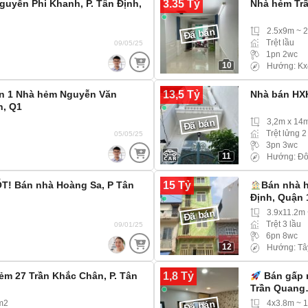
3.35 Tỷ
guyễn Phi Khanh, P. Tân Định,
Nhà hẻm Trầ
2.5x9m ~ 
Đã bán
Trệt lầu
09/05/25
1pn 2wc
10
Hướng: Kx
13,5 Tỷ
ận 1 Nhà hẻm Nguyễn Văn
Nhà bán HXH
h, Q1
3,2m x 14
Đã bán
Trệt lửng 
05/05/25
3pn 3wc
11
Hướng: Đ
15 Tỷ
ỐT! Bán nhà Hoàng Sa, P Tân
Bán nhà h
Định, Quận 
3.9x11.2m
Đã bán
Trệt 3 lầu
09/01/25
6pn 8wc
12
Hướng: Tâ
1,8 Tỷ
m 27 Trần Khắc Chân, P. Tân
Bán gấp n
Trần Quan
m2
4x3.8m ~ 
Đã bán