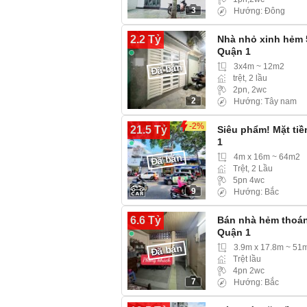
3
Hướng: Đông
2.2 Tỷ
Nhà nhỏ xinh hẻm 
Quận 1
3x4m ~ 12m2
Đã bán
trệt, 2 lầu
2pn, 2wc
2
Hướng: Tây nam
-2%
21.5 Tỷ
Siêu phẩm! Mặt ti
1
4m x 16m ~ 64m2
Đã bán
Trệt, 2 Lầu
5pn 4wc
9
Hướng: Bắc
6.6 Tỷ
Bán nhà hẻm thoán
Quận 1
3.9m x 17.8m ~ 51
Đã bán
Trệt lầu
4pn 2wc
7
Hướng: Bắc