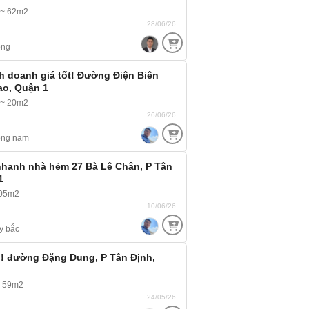
 ~ 62m2
28/06/26
ông
nh doanh giá tốt! Đường Điện Biên
ao, Quận 1
 ~ 20m2
26/06/26
ông nam
nhanh nhà hẻm 27 Bà Lê Chân, P Tân
1
105m2
10/06/26
y bắc
p! đường Đặng Dung, P Tân Định,
~ 59m2
24/05/26