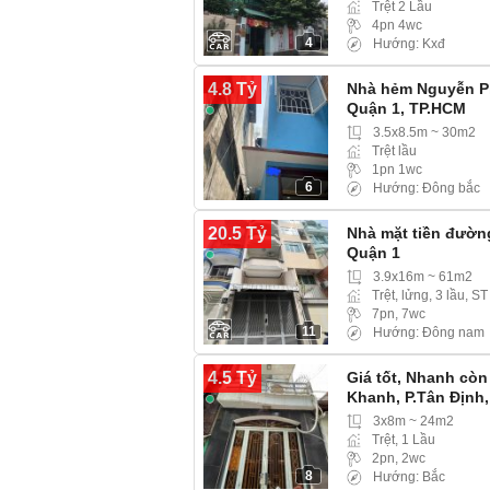
Trệt 2 Lầu
4pn 4wc
4
Hướng: Kxđ
4.8 Tỷ
Nhà hẻm Nguyễn P
Quận 1, TP.HCM
3.5x8.5m ~ 30m2
Trệt lầu
1pn 1wc
6
Hướng: Đông bắc
20.5 Tỷ
Nhà mặt tiền đườn
Quận 1
3.9x16m ~ 61m2
Trệt, lửng, 3 lầu, ST
7pn, 7wc
11
Hướng: Đông nam
4.5 Tỷ
Giá tốt, Nhanh còn
Khanh, P.Tân Định
3x8m ~ 24m2
Trệt, 1 Lầu
2pn, 2wc
8
Hướng: Bắc