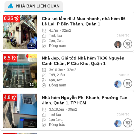
NHÀ BÁN LIÊN QUAN
6.25 tỷ
Chủ kẹt lắm rồi.! Mua nhanh, nhà hẻm 96
Lê Lai, P Bến Thành, Quận 1
4x7m ~ 32m2
Trệt, lầu
08/08/26
2pn, 2wc
7
Đông nam
-7%
6.5 tỷ
Nhà đẹp. Giá tốt! Nhà hẻm TK36 Nguyễn
Cảnh Chân, P Cầu Kho, Quận 1
3x10.3m ~ 32m2
Trệt, 2 lầu
07/08/26
4pn,3wc
12
Đông nam
4.8 tỷ
Nhà hẻm Nguyễn Phi Khanh, Phường Tân
định, Quận 1, TP.HCM
3.5x8.5m ~ 30m2
Trệt lầu
05/08/26
1pn 1wc
6
Đông bắc