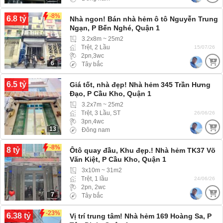
-8%
6.8 tỷ
Nhà ngon! Bán nhà hẻm ô tô Nguyễn Trung
Ngạn, P Bến Nghé, Quận 1
3.2x8m ~ 25m2
Trệt, 2 Lầu
15/07/26
2pn,3wc
6
Tây bắc
6.5 tỷ
Giá tốt, nhà đẹp! Nhà hẻm 345 Trần Hưng
Đạo, P Cầu Kho, Quận 1
3.2x7m ~ 25m2
Trệt, 3 Lầu, ST
26/06/26
3pn,4wc
13
Đông nam
-8%
8 tỷ
Ôtô quay đầu, Khu đẹp.! Nhà hẻm TK37 Võ
Văn Kiệt, P Cầu Kho, Quận 1
3x10m ~ 31m2
Trệt, 1 lầu
24/06/26
2pn, 2wc
7
Tây bắc
-23%
6.38 tỷ
Vị trí trung tâm! Nhà hẻm 169 Hoàng Sa, P