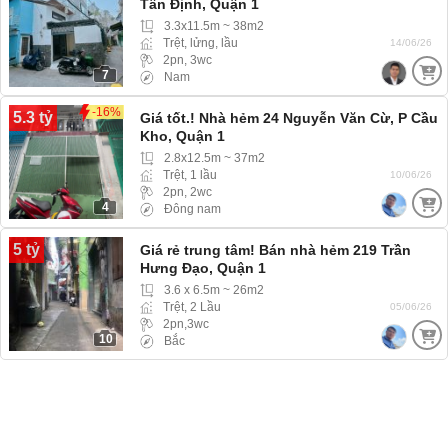
Tân Định, Quận 1
3.3x11.5m ~ 38m2
Trệt, lửng, lầu
14/06/26
2pn, 3wc
7
Nam
-16%
5.3 tỷ
Giá tốt.! Nhà hẻm 24 Nguyễn Văn Cừ, P Cầu
Kho, Quận 1
2.8x12.5m ~ 37m2
Trệt, 1 lầu
10/06/26
2pn, 2wc
4
Đông nam
5 tỷ
Giá rẻ trung tâm! Bán nhà hẻm 219 Trần
Hưng Đạo, Quận 1
3.6 x 6.5m ~ 26m2
Trệt, 2 Lầu
05/06/26
2pn,3wc
10
Bắc