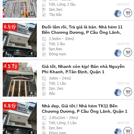
Trệt, Lửng, 2 lầu
31/07/26
3pn,3wc
10
Tây bắc
6.5 tỷ
Đuối lắm rồi, Trả giá là bán. Nhà hẻm 11
Bến Chương Dương, P Cầu Ông Lãnh,
Quận 1
2.9x9m ~ 30m2
Trệt, 2 lầu
26/07/26
5pn,6wc
4
Đông nam
4.5 Tỷ
Giá tốt, Nhanh còn kịp! Bán nhà Nguyễn
Phi Khanh, P.Tân Định, Quận 1
3x8m ~ 24m2
Trệt, 1 Lầu
25/07/26
2pn, 2wc
8
Bắc
6.8 tỷ
Nhà đẹp, Giá tốt.! Nhà hẻm TK11 Bến
Chương Dương, P Cầu Ông Lãnh, Quận 1
2.85x10m ~ 29m2
Trệt, Lửng, 2 Lầu
19/07/26
2pn,3wc
4
Đông nam