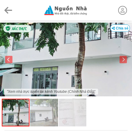
Skip
to
content
XÁC THỰC
Chia sẻ
"Xem nhà trực tuyến tại kênh Youtube (Chỉnh Nhà Đất)"