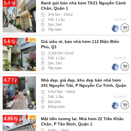
5.4 tỷ
Bank gửi bán nhà hẻm TK21 Nguyễn Cảnh
Chân, Quận 1
3×8.5m ~ 25m2
Trệt, 1 Lầu
04/08/26
2pn, 2wc
5
Tây nam
-5%
5.6 tỷ
Giá siêu rẻ, bán nhà hẻm 112 Điện Biên
Phủ, Q1
3.2x9.5m~31m2
Trệt, 1 Lầu
03/08/26
2pn, 2wc
9
Tây nam
4.7 Tỷ
Nhà đẹp, giá đẹp, khu đẹp bán nhà hẻm
241 Nguyễn Trãi, P Nguyễn Cư Trinh, Quận
1
5.9x7.8m ~ 44m2
Trệt, 1 lầu
01/08/26
2pn,2wc
6
Đông nam
-6%
4.95 tỷ
Mặt tiền tương lai. Nhà hẻm 22 Trần Khắc
Chân, P Tân Định, Quận 1
6x4m ~ 28m2