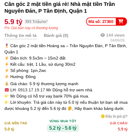
Căn góc 2 mặt tiền giá rẻ! Nhà mặt tiền Trần
Nguyên Đán, P Tân Định, Quận 1
5.9 tỷ
Mã số: 27360
393 Triệu/m²
P/s: Giá bán này có thương lượng
144
views
Thông tin mô tả
Đánh giá (0)
04/06/26
Căn góc 2 mặt tiền Hoàng sa – Trần Nguyên Đán, P Tân Định,
Quận 1
Diện tích: 9.5x3m ~ 15m2 đất
Kết cấu: trệt, 1 Lầu, sử dụng 30m2
Số phòng: 1pn,2wc
Hướng: Đông
Giá chào: 5.9 tỷ thương lượng mạnh
LH:
0913.17.19.17
Mr Dũng hỗ trợ xem nhà
Mr Dũng có hỗ trợ vay bank 70% giá mua.
Lời khuyên: Trả giá căn này từ 5.0 tỷ nếu thuận lợi bạn sẽ mua
được khoảng 5.2 tỷ đến 5.6 tỷ đó
, Hãy tham khảo bảng dưới.
Đây là giá gì?
VÙNG MUA TỐT
GIÁ NÊN TRẢ
GIÁ CHÀO
5.2 tỷ - 5.6 tỷ
5.0 tỷ
5.9 tỷ