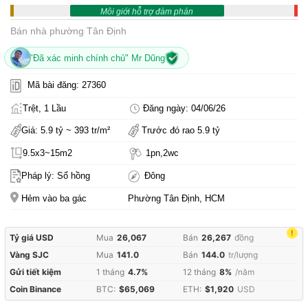
Môi giới hỗ trợ đàm phán
Bán nhà phường Tân Định
"Đã xác minh chính chủ" Mr Dũng
Mã bài đăng: 27360
Trệt, 1 Lầu
Đăng ngày: 04/06/26
Giá: 5.9 tỷ ~ 393 tr/m²
Trước đó rao 5.9 tỷ
9.5x3~15m2
1pn,2wc
Pháp lý: Sổ hồng
Đông
Hẻm vào ba gác
Phường Tân Định, HCM
!
Tỷ giá USD
Mua
26,067
Bán
26,267
đồng
Vàng SJC
Mua
141.0
Bán
144.0
tr/lượng
Gửi tiết kiệm
1 tháng
4.7%
12 tháng
8%
/năm
Coin Binance
BTC:
$65,069
ETH:
$1,920
USD