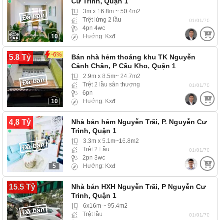
Cư Trinh, Quận 1
3m x 16.8m ~ 50.4m2
Đã bán
Trệt lửng 2 lầu
01/01/70
4pn 4wc
10
Hướng: Kxđ
-6%
5.8 Tỷ
Bán nhà hẻm thoáng khu TK Nguyễn
Cảnh Chân, P Cầu Kho, Quận 1
2.9m x 8.5m~ 24.7m2
Đã bán
Trệt 2 lầu sân thượng
01/01/70
6pn
10
Hướng: Kxđ
4,8 Tỷ
Nhà bán hẻm Nguyễn Trãi, P. Nguyễn Cư
Trinh, Quận 1
3.3m x 5.1m~16.8m2
Đã bán
Trệt 2 Lầu
01/01/70
2pn 3wc
5
Hướng: Kxđ
15.5 Tỷ
Nhà bán HXH Nguyễn Trãi, P Nguyễn Cư
Trinh, Quận 1
6x16m ~ 95.4m2
Đã bán
Trệt lầu
01/01/70