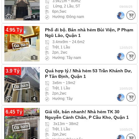
3.9x21m ~ 80m2
Lửng, 2 Lầu, ST
09/06/25
6pn,5wc
5
Hướng: Đông nam
4.95 Tỷ
Phố đi bộ. Bán nhà hẻm Bùi Viện, P Phạm
Ngũ Lão, Quận 1
3.4mx9m ~ 24.6m2
Đã bán
Trệt, 1 Lầu
12/05/25
2pn, 2wc
5
Hướng: Tây nam
3.9 Tỷ
Quá hợp lý.! Nhà hẻm 53 Trần Khánh Dư,
P Tân Định, Quận 1
3x6m ~ 19m2
Đã bán
Trệt, 1 Lầu
10/05/25
2pn,2wc
4
Hướng: Tây
6.45 Tỷ
Giá tốt, bán nhanh! Nhà hẻm TK 30
Nguyễn Cảnh Chân, P Cầu Kho, Quận 1
3x13m ~ 38m2
Đã bán
Trệt, 1 Lầu
10/05/25
2pn,2wc