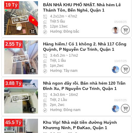
19 Tỷ
BÁN NHÀ KHU PHỐ NHẬT. Nhà hẻm Lê
Thánh Tôn, Bến Nghé, Quận 1
4.2x12m ~ 47m2
Đã bán
Trệt 5 lầu
05/08/25
12pn 13wc
11
Hướng: Đông bắc
2.55 Tỷ
Hàng hiếm.! Có 1 không 2. Nhà 117 Cống
Quỳnh, P Nguyễn Cư Trinh, Quận 1
3.4x5.2m ~ 17m2
Đã bán
Trệt, 1 lầu
10/07/25
1pn,2wc
6
Hướng: Tây nam
3.88 Tỷ
Nhà ngon đây rồi. Bán nhà hẻm 120 Trần
Đình Xu, P Nguyễn Cư Trinh, Quận 1
4.3x3.6m ~ 16m2
Đã bán
Trệt, 2 Lầu
06/07/25
2pn, 2wc
8
Hướng: Đông nam
45.5 Tỷ
Khu Vip! Nhà mặt tiền đường Huỳnh
Khương Ninh, P ĐaKao, Quận 1