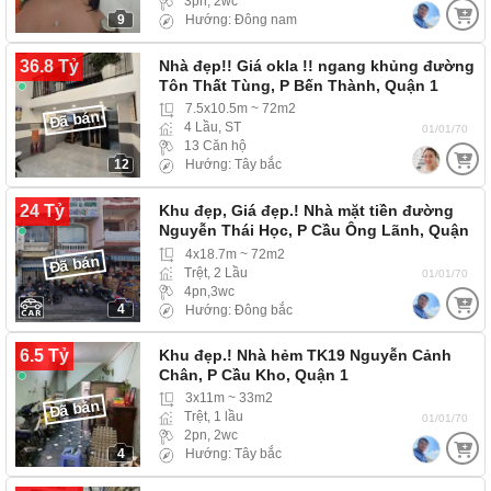
3pn, 2wc
9
Hướng: Đông nam
36.8 Tỷ
Nhà đẹp!! Giá okla !! ngang khủng đường
Tôn Thất Tùng, P Bến Thành, Quận 1
7.5x10.5m ~ 72m2
Đã bán
4 Lầu, ST
01/01/70
13 Căn hộ
12
Hướng: Tây bắc
24 Tỷ
Khu đẹp, Giá đẹp.! Nhà mặt tiền đường
Nguyễn Thái Học, P Cầu Ông Lãnh, Quận
1.
4x18.7m ~ 72m2
Đã bán
Trệt, 2 Lầu
01/01/70
4pn,3wc
4
Hướng: Đông bắc
6.5 Tỷ
Khu đẹp.! Nhà hẻm TK19 Nguyễn Cảnh
Chân, P Cầu Kho, Quận 1
3x11m ~ 33m2
Đã bán
Trệt, 1 lầu
01/01/70
2pn, 2wc
4
Hướng: Tây bắc