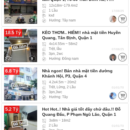
12x18m~179.4m2
1 Lầu
17/08/25
kxđ
5
Hướng: Tây nam
18.5 Tỷ
KÈO THƠM.. HIẾM!! nhà mặt tiền Huyền
Quang, Tân Định, Quận 1
4x14.55m ~ 58m2
Đã bán
Trệt, lầu
07/08/25
3pn, 2wc
9
Hướng: Đông nam
6.8 Tỷ
Nhà ngon! Bán nhà mặt tiền đường
Khánh Hội, P3, Quận 4
4.2x4.5m ~ 20m2
Đã bán
Trệt, Lửng, 2 Lầu
01/01/70
3pn,3wc
9
Hướng: Tây
5.2 Tỷ
Hot Hot..! Nhà giá tốt đây chứ đâu.!! Đỗ
Quang Đẩu, P Phạm Ngũ Lão, Quận 1
3x8m ~ 18m2
Đã bán
2 Lầu
01/01/70