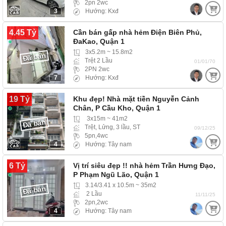
2pn 2wc
3
Hướng: Kxđ
4.45 Tỷ
Cần bán gấp nhà hẻm Điện Biên Phủ,
ĐaKao, Quận 1
3x5.2m ~ 15.8m2
Đã bán
Trệt 2 Lầu
01/01/70
2PN 2wc
7
Hướng: Kxđ
19 Tỷ
Khu đẹp! Nhà mặt tiền Nguyễn Cảnh
Chân, P Cầu Kho, Quận 1
3x15m ~ 41m2
Đã bán
Trệt, Lửng, 3 lầu, ST
09/12/25
5pn,4wc
4
Hướng: Tây nam
6 Tỷ
Vị trí siêu đẹp !! nhà hẻm Trần Hưng Đạo,
P Phạm Ngũ Lão, Quận 1
3.14/3.41 x 10.5m ~ 35m2
Đã bán
2 Lầu
11/11/25
2pn,2wc
4
Hướng: Tây nam