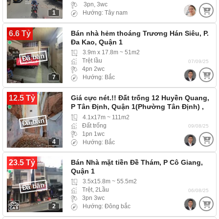
3pn, 3wc
1
Hướng: Tây nam
6.6 Tỷ
Bán nhà hẻm thoáng Trương Hán Siêu, P.
Đa Kao, Quận 1
3.9m x 17.8m ~ 51m2
Đã bán
Trệt lầu
07/09/25
4pn 2wc
7
Hướng: Bắc
12.5 Tỷ
Giá cực nét.!! Đất trống 12 Huyền Quang,
P Tân Định, Quận 1(Phường Tân Định) ,
hẻm…
4.1x17m ~ 111m2
Đã bán
Đất trống
09/08/25
1pn 1wc
4
Hướng: Bắc
23.5 Tỷ
Bán Nhà mặt tiền Đề Thám, P Cô Giang,
Quận 1
3.5x15.8m ~ 55.5m2
Đã bán
Trệt, 2Lầu
06/08/25
3pn 3wc
2
Hướng: Đông bắc