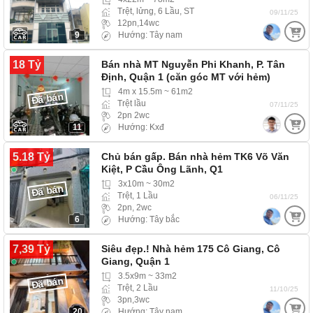
Trệt, lửng, 6 Lầu, ST
09/11/25
12pn,14wc
9
Hướng: Tây nam
18 Tỷ
Bán nhà MT Nguyễn Phi Khanh, P. Tân
Định, Quận 1 (căn góc MT với hẻm)
4m x 15.5m ~ 61m2
Đã bán
Trệt lầu
07/11/25
2pn 2wc
11
Hướng: Kxđ
5.18 Tỷ
Chủ bán gấp. Bán nhà hẻm TK6 Võ Văn
Kiệt, P Cầu Ông Lãnh, Q1
3x10m ~ 30m2
Đã bán
Trệt, 1 Lầu
06/11/25
2pn, 2wc
6
Hướng: Tây bắc
7,39 Tỷ
Siêu đẹp.! Nhà hẻm 175 Cô Giang, Cô
Giang, Quận 1
3.5x9m ~ 33m2
Đã bán
Trệt, 2 Lầu
11/10/25
3pn,3wc
20
Hướng: Tây nam