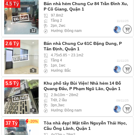
4.5 Tỷ
Bán nhà hẻm Chung Cư 84 Trần Đình Xu,
P Cô Giang, Quận 1
97.8m2
Đã bán
Tầng 2
11/11/25
2pn, 2wc
12
Hướng: Đông nam
2.6 Tỷ
Bán nhà Chung Cư 61C Đặng Dung, P
Tân Định, Quận 1
4.75x5.85 ~ 23.1m2
Đã bán
Tầng 4
11/11/25
1pn, 1wc
5
Hướng: Bắc
5.5 Tỷ
Khu phố tây Bùi Viện! Nhà hẻm 14 Đỗ
Quang Đẩu, P Phạm Ngũ Lão, Quận 1
2.9x10m ~ 28m2
Đã bán
Trệt, 2 lầu
09/11/25
3pn,3wc
9
Hướng: Đông nam
-20%
37 Tỷ
Tòa nhà đẹp! Mặt tiền Nguyễn Thái Học,
Cầu Ông Lãnh, Quận 1
4x22m ~ 78m2