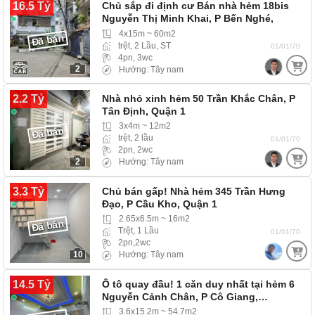
16.5 Tỷ
Chủ sắp đi định cư Bán nhà hẻm 18bis
Nguyễn Thị Minh Khai, P Bến Nghé,
Quận…
4x15m ~ 60m2
Đã bán
trệt, 2 Lầu, ST
01/01/70
4pn, 3wc
2
Hướng: Tây nam
2.2 Tỷ
Nhà nhỏ xinh hẻm 50 Trần Khắc Chân, P
Tân Định, Quận 1
3x4m ~ 12m2
Đã bán
trệt, 2 lầu
01/01/70
2pn, 2wc
2
Hướng: Tây nam
3.3 Tỷ
Chủ bán gấp! Nhà hẻm 345 Trần Hưng
Đạo, P Cầu Kho, Quận 1
2.65x6.5m ~ 16m2
Đã bán
Trệt, 1 Lầu
01/01/70
2pn,2wc
10
Hướng: Tây nam
14.5 Tỷ
Ô tô quay đầu! 1 căn duy nhất tại hẻm 6
Nguyễn Cảnh Chân, P Cô Giang,…
3.6x15.2m ~ 54.7m2