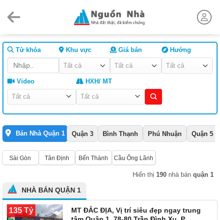
Skip
to
content
Từ khóa
Khu vực
Giá bán
Hướng
Video
HXH/ MT
Bán Nhà Quận 1
Quận 3
Bình Thạnh
Phú Nhuận
Quận 5
Sài Gòn
Tân Định
Bến Thành
Cầu Ông Lãnh
Hiển thị
190
nhà bán
quận 1
NHÀ BÁN QUẬN 1
135 Tỷ
MT ĐẮC ĐỊA, Vị trí siêu đẹp ngay trung
tâm Quận 1, 78-80 Trần Đình Xu, P.…