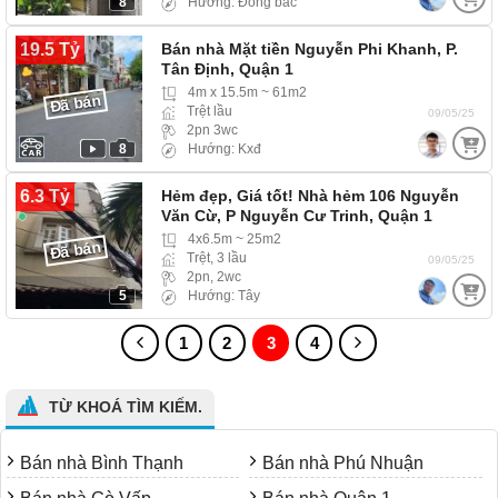
8
Hướng: Đông bắc
19.5 Tỷ
Bán nhà Mặt tiền Nguyễn Phi Khanh, P.
Tân Định, Quận 1
4m x 15.5m ~ 61m2
Đã bán
Trệt lầu
09/05/25
2pn 3wc
8
Hướng: Kxđ
6.3 Tỷ
Hẻm đẹp, Giá tốt! Nhà hẻm 106 Nguyễn
Văn Cừ, P Nguyễn Cư Trinh, Quận 1
4x6.5m ~ 25m2
Đã bán
Trệt, 3 lầu
09/05/25
2pn, 2wc
5
Hướng: Tây
1
2
3
4
TỪ KHOÁ TÌM KIẾM.
Bán nhà Bình Thạnh
Bán nhà Phú Nhuận