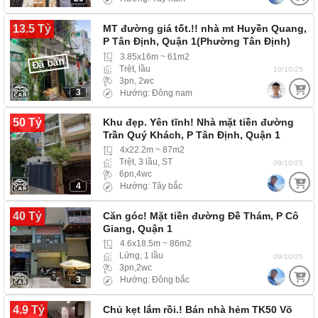
13.5 Tỷ
MT đường giá tốt.!! nhà mt Huyền Quang,
P Tân Định, Quận 1(Phường Tân Định)
mặt tiền…
3.85x16m ~ 61m2
Đã bán
Trệt, lầu
10/10/25
3pn, 2wc
3
Hướng: Đông nam
50 Tỷ
Khu đẹp. Yên tĩnh! Nhà mặt tiền đường
Trần Quý Khách, P Tân Định, Quận 1
4x22.2m ~ 87m2
Trệt, 3 lầu, ST
09/10/25
6pn,4wc
4
Hướng: Tây bắc
40 Tỷ
Căn góc! Mặt tiền đường Đề Thám, P Cô
Giang, Quận 1
4.6x18.5m ~ 86m2
Lửng, 1 lầu
09/10/25
3pn,2wc
3
Hướng: Đông bắc
4.9 Tỷ
Chủ kẹt lắm rồi.! Bán nhà hẻm TK50 Võ