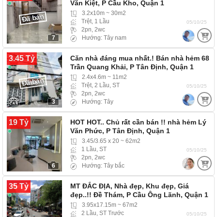
Văn Kiệt, P Cầu Kho, Quận 1
3.2x10m ~ 30m2
Đã bán
Trệt, 1 Lầu
05/10/25
2pn, 2wc
7
Hướng: Tây nam
3.45 Tỷ
Căn nhà đáng mua nhất.! Bán nhà hẻm 68
Trần Quang Khải, P Tân Định, Quận 1
2.4x4.6m ~ 11m2
Đã bán
Trệt, 2 Lầu, ST
05/10/25
2pn, 2wc
3
Hướng: Tây
19 Tỷ
HOT HOT.. Chủ rất cần bán !! nhà hẻm Lý
Văn Phức, P Tân Định, Quận 1
3.45/3.65 x 20 ~ 62m2
1 Lầu, ST
05/10/25
2pn, 2wc
6
Hướng: Tây bắc
35 Tỷ
MT ĐẮC ĐỊA, Nhà đẹp, Khu đẹp, Giá
đẹp..!! Đề Thám, P Cầu Ông Lãnh, Quận 1
3.95x17.15m ~ 67m2
2 Lầu, ST Trước
05/10/25