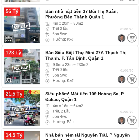
56 Tỷ
Bán nhà mặt tiền 37 Bùi Thị Xuân,
Phường Bến Thành Quận 1
4m x 20m ~ 80m2
Đã bán
Trệt 3 lầu
01/01/70
5pn 5wc
2
Hướng: Kxđ
123 Tỷ
Bán Siêu Biệt Thự Mini 27A Thạch Thị
Thanh, P. Tân Định, Quận 1
9.8m x 23m ~ 233m2
Đã bán
Trệt 3 lầu
01/01/70
5pn 5wc
2
Hướng: Kxđ
-2%
21.5 Tỷ
Siêu phẩm! Mặt tiền 109 Hoàng Sa, P
Đakao, Quận 1
4m x 16m ~ 64m2
Đã bán
Trệt, 2 Lầu
01/01/70
5pn 4wc
9
Hướng: Bắc
14.5 Tỷ
Nhà bán hẻm tải Nguyễn Trãi, P Nguyễn