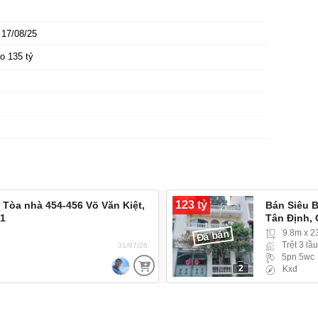
17/08/25
o 135 tỷ
123 tỷ
! Tòa nhà 454-456 Võ Văn Kiệt,
Bán Siêu B
 1
Tân Định,
Đã bán
9.8m x 
Trệt 3 lầu
31/07/26
5pn 5wc
2
Kxđ