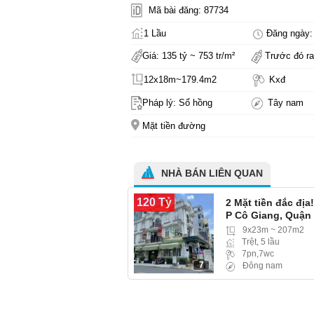
Mã bài đăng: 87734
1 Lầu
Đăng ngày: 
Giá: 135 tỷ ~ 753 tr/m²
Trước đó ra
12x18m~179.4m2
Kxđ
Pháp lý: Sổ hồng
Tây nam
Mặt tiền đường
NHÀ BÁN LIÊN QUAN
120 Tỷ
2 Mặt tiền đắc địa
P Cô Giang, Quận
9x23m ~ 207m2
Trệt, 5 lầu
7pn,7wc
7
Đông nam