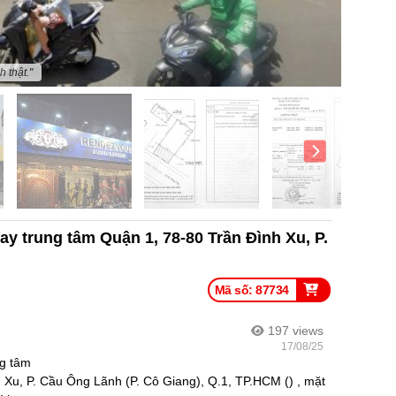
 thật."
ay trung tâm Quận 1, 78-80 Trần Đình Xu, P.
Mã số: 87734
197
views
17/08/25
ng tâm
Xu, P. Cầu Ông Lãnh (P. Cô Giang), Q.1, TP.HCM () , mặt