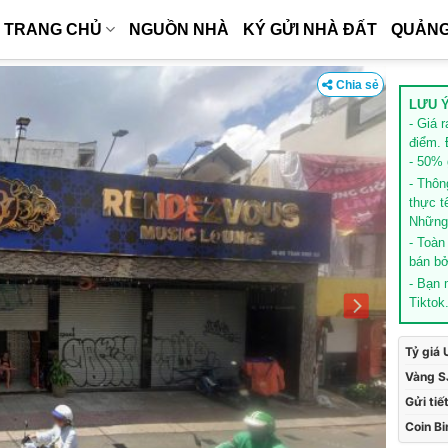
TRANG CHỦ
NGUỒN NHÀ
KÝ GỬI NHÀ ĐẤT
QUẢNG
Chia sẻ
LƯU Ý
- Giá 
điểm. 
- 50% g
- Thôn
thực t
Những 
- Toàn
bán bở
- Bạn
Tiktok
Tỷ giá
Vàng S
Gửi tiế
Coin B