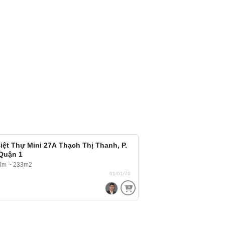
iệt Thự Mini 27A Thạch Thị Thanh, P.
 Quận 1
23m ~ 233m2
01/01/70