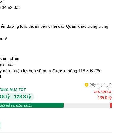
ời
 234m2 đất
yến đường lớn, thuận tiện đi lại các Quận khác trong trung
mua!
 đàm phán
giá mua.
tỷ nếu thuận lợi bạn sẽ mua được khoảng 118.8 tỷ đến
i.
Đây là giá gì?
VÙNG MUA TỐT
GIÁ CHÀO
.8 tỷ - 128.3 tỷ
135.0 tỷ
giới hỗ trợ đàm phán