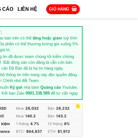
 CÁO
LIÊN HỆ
GIỎ HÀNG
:
rao bán trên có thể
tăng hoặc giảm
tuỳ thời
Đa phần có thể thương lượng giá xuống 5%
iá trị.
g tin đã được team chúng tôi kiểm chứng
ế. Bất động sản còn đăng là vẫn còn bán.
căn Đã Bán đã bị hạ tin hàng ngày.
 bộ thông tin trên trang này độc quyền đăng
i Chỉnh nhà đất Team.
 muốn
Ký gửi
nhà bán/
Quảng cáo
Youtube,
. Kết bạn Zalo
0901.338.589
để tư vấn ngay.
!
 USD
Mua
26,032
Bán
26,232
JC
Mua
140.2
Bán
143.2
t kiệm
1 tháng
4.7%
12 tháng
8%
inance
BTC:
$64,837
ETH:
$1,913