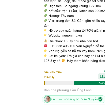
tiền vị trí siêu đẹp, đầu tư có giá tốt sinh l
Diện tích: Bề ngang khủng 12x18m ~
Kết cấu: trệt, 1 Lầu, D/tích sàn 200m2
Hướng: Tây nam
Vị trí trung tâm Sài Gòn, gần nhiều tu
tâm
Hỗ trợ vay ngân hàng tới 70% giá trị 
Website: nguonnha.vn
Giá chào: 135 tỷ chủ nhà còn bớt...
LH:
0338.405.100
Vân Nguyễn hỗ trợ
Vân Nguyễn có hỗ trợ vay bank 70% 
Lời khuyên: Trả giá căn này từ 114.8 
128.3 tỷ đó
, Hãy tham khảo bảng dướ
GIÁ NÊN TRẢ
118
114.8 tỷ
Môi 
Bán nhà phường Cầu Ông Lãnh
Xác minh sổ hồng bởi Vân Nguyễn