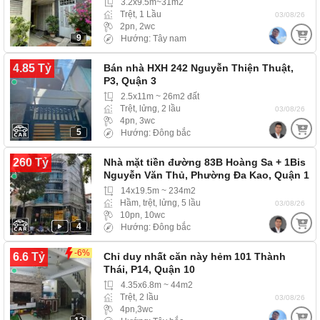
3.2x9.5m~31m2
Trệt, 1 Lầu
03/08/26
2pn, 2wc
9
Hướng: Tây nam
4.85 Tỷ
Bán nhà HXH 242 Nguyễn Thiện Thuật,
P3, Quận 3
2.5x11m ~ 26m2 đất
Trệt, lửng, 2 lầu
03/08/26
4pn, 3wc
5
Hướng: Đông bắc
260 Tỷ
Nhà mặt tiền đường 83B Hoàng Sa + 1Bis
Nguyễn Văn Thủ, Phường Đa Kao, Quận 1
14x19.5m ~ 234m2
Hầm, trệt, lửng, 5 lầu
03/08/26
10pn, 10wc
4
Hướng: Đông bắc
-6%
6.6 Tỷ
Chỉ duy nhất căn này hẻm 101 Thành
Thái, P14, Quận 10
4.35x6.8m ~ 44m2
Trệt, 2 lầu
03/08/26
4pn,3wc