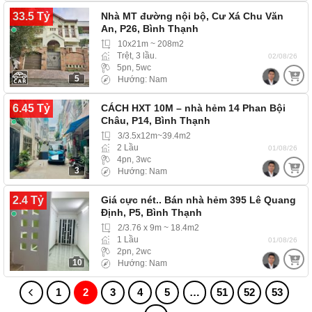
33.5 Tỷ
Nhà MT đường nội bộ, Cư Xá Chu Văn
An, P26, Bình Thạnh
10x21m ~ 208m2
Trệt, 3 lầu.
02/08/26
5pn, 5wc
5
Hướng: Nam
6.45 Tỷ
CÁCH HXT 10M – nhà hẻm 14 Phan Bội
Châu, P14, Bình Thạnh
3/3.5x12m~39.4m2
2 Lầu
01/08/26
4pn, 3wc
3
Hướng: Nam
2.4 Tỷ
Giá cực nét.. Bán nhà hẻm 395 Lê Quang
Định, P5, Bình Thạnh
2/3.76 x 9m ~ 18.4m2
1 Lầu
01/08/26
2pn, 2wc
10
Hướng: Nam
1
2
3
4
5
…
51
52
53