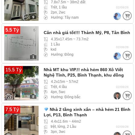
7.8x7.5m ~ 38m2 đất
Trệt, 1 lầu
02/08/26
2pn, 2wc
9
Hướng: Tây nam
5.5 Tỷ
Căn nhà giá tốt!!! Thành Mỹ, P8, Tân Bình
4.35x17.45m ~ 73.7m2
1 Lầu
02/08/26
kxd
Hướng: Đông
1
15.5 Tỷ
Nhà MT khu VIP.!! nhà hẻm 860 Xô Viết
Nghệ Tĩnh, P25, Bình Thạnh, khu đồng
bộ,…
4.2x15m ~ 57m2
Trệt, 4 lầu
02/08/26
4pn, 5wc
8
Hướng: Đông bắc
7.5 Tỷ
Nhà 2 tầng xinh xắn – nhà hẻm 21 Bình
Lợi, P13, Bình Thạnh
4.4x11.6m ~ 44m2
trệt, lửng, 2 Lầu
02/08/26
3pn, 3wc