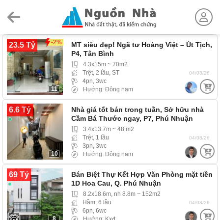
Skip
to
content
-2%
23.5 Tỷ
MT siêu đẹp! Ngã tư Hoàng Việt – Út Tịch,
P4, Tân Bình
4.3x15m ~ 70m2
Trệt, 2 lầu, ST
04/08/26
4pn, 3wc
11
Hướng: Đông nam
6.6 Tỷ
Nhà giá tốt bán trong tuần, Sở hữu nhà
Cầm Bá Thước ngay, P7, Phú Nhuận
3.4x13.7m ~ 48 m2
Trệt, 1 lầu
04/08/26
3pn, 3wc
10
Hướng: Đông nam
69 Tỷ
Bán Biệt Thự Kết Hợp Văn Phòng mặt tiền
1D Hoa Cau, Q. Phú Nhuận
8.2x18.6m, nh 8.8m ~ 152m2
Hầm, 6 lầu
04/08/26
6pn, 6wc
8
Hướng: Kxđ