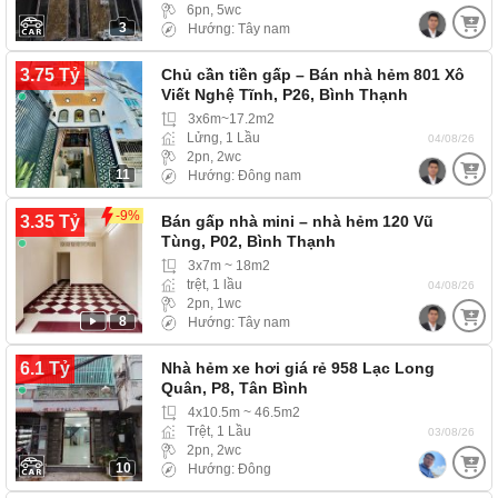
6pn, 5wc
3
Hướng: Tây nam
3.75 Tỷ
Chủ cần tiền gấp – Bán nhà hẻm 801 Xô
Viết Nghệ Tĩnh, P26, Bình Thạnh
3x6m~17.2m2
Lửng, 1 Lầu
04/08/26
2pn, 2wc
11
Hướng: Đông nam
-9%
3.35 Tỷ
Bán gấp nhà mini – nhà hẻm 120 Vũ
Tùng, P02, Bình Thạnh
3x7m ~ 18m2
trệt, 1 lầu
04/08/26
2pn, 1wc
8
Hướng: Tây nam
6.1 Tỷ
Nhà hẻm xe hơi giá rẻ 958 Lạc Long
Quân, P8, Tân Bình
4x10.5m ~ 46.5m2
Trệt, 1 Lầu
03/08/26
2pn, 2wc
10
Hướng: Đông