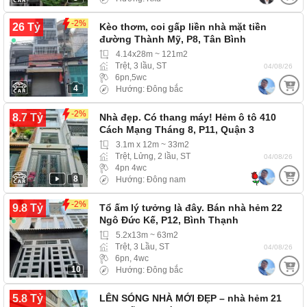
-2%
26 Tỷ
Kèo thơm, coi gấp liền nhà mặt tiền
đường Thành Mỹ, P8, Tân Bình
4.14x28m ~ 121m2
Trệt, 3 lầu, ST
04/08/26
6pn,5wc
4
Hướng: Đông bắc
-2%
8.7 Tỷ
Nhà đẹp. Có thang máy! Hẻm ô tô 410
Cách Mạng Tháng 8, P11, Quận 3
3.1m x 12m ~ 33m2
Trệt, Lửng, 2 lầu, ST
04/08/26
4pn 4wc
8
Hướng: Đông nam
-2%
9.8 Tỷ
Tổ ấm lý tưởng là đây. Bán nhà hẻm 22
Ngô Đức Kế, P12, Bình Thạnh
5.2x13m ~ 63m2
Trệt, 3 Lầu, ST
04/08/26
6pn, 4wc
10
Hướng: Đông bắc
5.8 Tỷ
LÊN SÓNG NHÀ MỚI ĐẸP – nhà hẻm 21