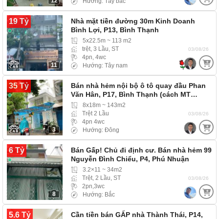
12
Hướng: Tây bắc
19 Tỷ
Nhà mặt tiền đường 30m Kinh Doanh
Bình Lợi, P13, Bình Thạnh
5x22.5m ~ 113 m2
trệt, 3 Lầu, ST
03/08/26
4pn, 4wc
11
Hướng: Tây nam
35 Tỷ
Bán nhà hẻm nội bộ ô tô quay đầu Phan
Văn Hân, P17, Bình Thạnh (cách MT…
8x18m ~ 143m2
Trệt 2 Lầu
03/08/26
4pn 4wc
3
Hướng: Đông
6 Tỷ
Bán Gấp! Chủ đi định cư. Bán nhà hẻm 99
Nguyễn Đình Chiểu, P4, Phú Nhuận
3.2×11 ~ 34m2
Trệt, 2 Lầu, ST
03/08/26
2pn,3wc
8
Hướng: Bắc
5.6 Tỷ
Cần tiền bán GẤP nhà Thành Thái, P14,