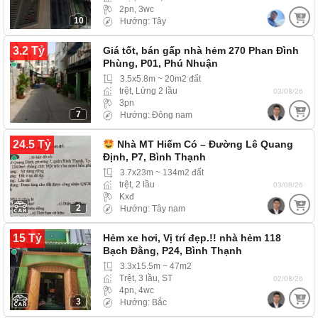
2pn, 3wc
10
Hướng: Tây
3.2 Tỷ
Giá tốt, bán gấp nhà hẻm 270 Phan Đình
Phùng, P01, Phú Nhuận
3.5x5.8m ~ 20m2 đất
trệt, Lửng 2 lầu
03/08/26
3pn
7
Hướng: Đông nam
24.5 Tỷ
Nhà MT Hiếm Có – Đường Lê Quang
Định, P7, Bình Thạnh
3.7x23m ~ 134m2 đất
trệt, 2 lầu
03/08/26
Kxđ
2
Hướng: Tây nam
15 Tỷ
Hẻm xe hơi, Vị trí đẹp.!! nhà hẻm 118
Bạch Đằng, P24, Bình Thạnh
3.3x15.5m ~ 47m2
Trệt, 3 lầu, ST
02/08/26
4pn, 4wc
3
Hướng: Bắc