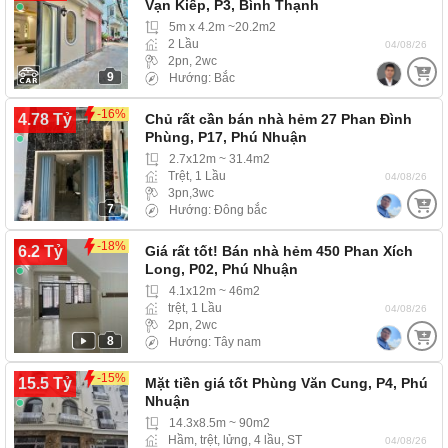
Vạn Kiếp, P3, Bình Thạnh
5m x 4.2m ~20.2m2
2 Lầu
04/08/26
2pn, 2wc
9
Hướng: Bắc
-16%
4.78 Tỷ
Chủ rất cần bán nhà hẻm 27 Phan Đình
Phùng, P17, Phú Nhuận
2.7x12m ~ 31.4m2
Trệt, 1 Lầu
04/08/26
3pn,3wc
7
Hướng: Đông bắc
-18%
6.2 Tỷ
Giá rất tốt! Bán nhà hẻm 450 Phan Xích
Long, P02, Phú Nhuận
4.1x12m ~ 46m2
trệt, 1 Lầu
04/08/26
2pn, 2wc
8
Hướng: Tây nam
-15%
15.5 Tỷ
Mặt tiền giá tốt Phùng Văn Cung, P4, Phú
Nhuận
14.3x8.5m ~ 90m2
Hầm, trệt, lửng, 4 lầu, ST
04/08/26