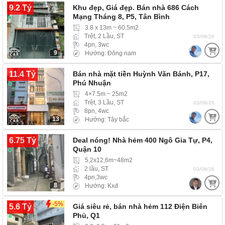
9.2 Tỷ
Khu đẹp, Giá đẹp. Bán nhà 686 Cách
Mạng Tháng 8, P5, Tân Bình
3.8 x 13m ~ 60.5m2
Trệt, 2 Lầu, ST
03/08/26
4pn, 3wc
9
Hướng: Đông nam
11.4 Tỷ
Bán nhà mặt tiền Huỳnh Văn Bánh, P17,
Phú Nhuận
4×7.5m ~ 25m2
Trệt, 3 Lầu, ST
03/08/26
8pn, 4wc
13
Hướng: Tây bắc
6.75 Tỷ
Deal nóng! Nhà hẻm 400 Ngô Gia Tự, P4,
Quận 10
5,2x12,6m~48m2
2 lầu, ST
03/08/26
4pn,3wc
8
Hướng: Kxđ
-5%
5.6 Tỷ
Giá siêu rẻ, bán nhà hẻm 112 Điện Biên
Phủ, Q1