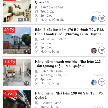
Quận 10
3.6x7.5m ~ 34m2
Trệt, 1 Lầu
03/08/26
2pn, 2wc
8
Hướng: Đông bắc
40 Tỷ
Bán lô đất lớn hẻm 170 Bùi Đình Túy, P12,
Bình Thạnh (2 lô) (Phường Bình Thạnh)…
24.5x20m ~ 393m2
Đất trống
03/08/26
1pn, 1wc
2
Hướng: Đông
8.2 Tỷ
Hàng hiếm nhanh còn kịp! Nhà hẻm 113
Trần Quang Diệu, P14, Quận 3
6.3x7.8m ~ 47m2
trệt, lửng, 2 Lầu, ST
03/08/26
4pn, 4wc
11
Hướng: Đông
4.95 Tỷ
Hàng hiếm.! Nhà hẻm 198 Võ Văn Tần, P5,
Quận 3
3.2x8m ~ 23m2
Trệt, 2 Lầu, ST
03/08/26