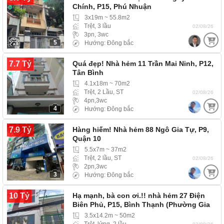
Chính, P15, Phú Nhuận
3x19m ~ 55.8m2
Trệt, 3 lầu
02/08/26
3pn, 3wc
5
Hướng: Đông bắc
7.7 Tỷ
Quá đẹp! Nhà hẻm 11 Trần Mai Ninh, P12,
Tân Bình
4.1x18m ~ 70m2
Trệt, 2 Lầu, ST
02/08/26
4pn,3wc
4
Hướng: Đông bắc
7.9 Tỷ
Hàng hiếm! Nhà hẻm 88 Ngô Gia Tự, P9,
Quận 10
5.5x7m ~ 37m2
Trệt, 2 lầu, ST
02/08/26
2pn,3wc
3
Hướng: Đông bắc
10 Tỷ
Hạ mạnh, bà con ơi.!! nhà hẻm 27 Điện
Biên Phủ, P15, Bình Thạnh (Phường Gia
Định)…
3.5x14.2m ~ 50m2