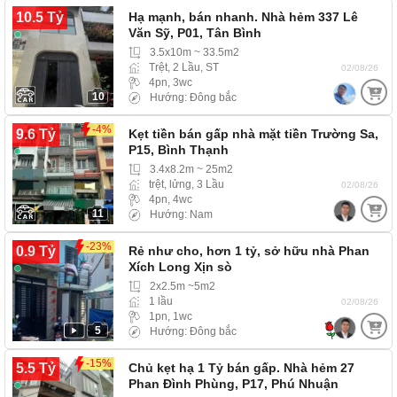
10.5 Tỷ
Hạ mạnh, bán nhanh. Nhà hẻm 337 Lê
Văn Sỹ, P01, Tân Bình
3.5x10m ~ 33.5m2
Trệt, 2 Lầu, ST
02/08/26
4pn, 3wc
10
Hướng: Đông bắc
-4%
9.6 Tỷ
Kẹt tiền bán gấp nhà mặt tiền Trường Sa,
P15, Bình Thạnh
3.4x8.2m ~ 25m2
trệt, lửng, 3 Lầu
02/08/26
4pn, 4wc
11
Hướng: Nam
-23%
0.9 Tỷ
Rẻ như cho, hơn 1 tỷ, sở hữu nhà Phan
Xích Long Xịn sò
2x2.5m ~5m2
1 lầu
02/08/26
1pn, 1wc
5
Hướng: Đông bắc
-15%
5.5 Tỷ
Chủ kẹt hạ 1 Tỷ bán gấp. Nhà hẻm 27
Phan Đình Phùng, P17, Phú Nhuận