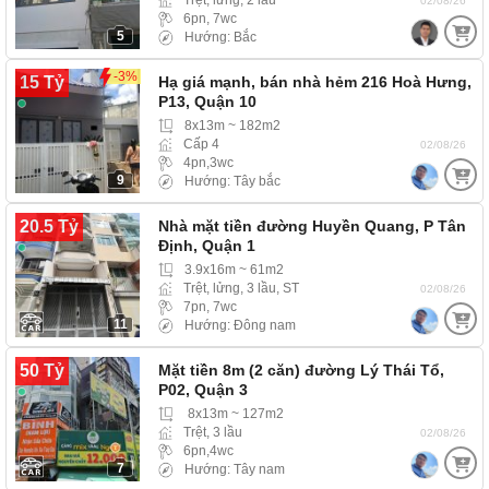
Trệt, lửng, 2 lầu
02/08/26
6pn, 7wc
5
Hướng: Bắc
-3%
15 Tỷ
Hạ giá mạnh, bán nhà hẻm 216 Hoà Hưng,
P13, Quận 10
8x13m ~ 182m2
Cấp 4
02/08/26
4pn,3wc
9
Hướng: Tây bắc
20.5 Tỷ
Nhà mặt tiền đường Huyền Quang, P Tân
Định, Quận 1
3.9x16m ~ 61m2
Trệt, lửng, 3 lầu, ST
02/08/26
7pn, 7wc
11
Hướng: Đông nam
50 Tỷ
Mặt tiền 8m (2 căn) đường Lý Thái Tổ,
P02, Quận 3
8x13m ~ 127m2
Trệt, 3 lầu
02/08/26
6pn,4wc
7
Hướng: Tây nam