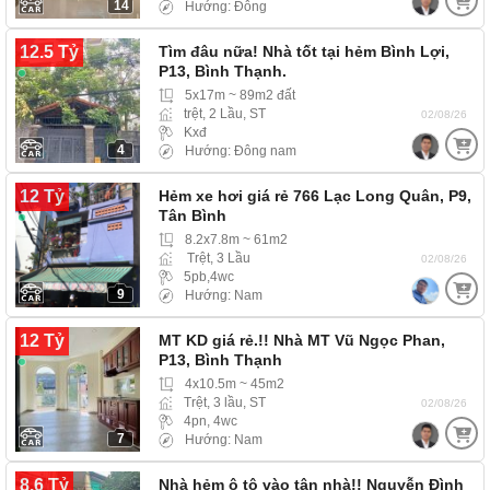
14
Hướng: Đông
12.5 Tỷ
Tìm đâu nữa! Nhà tốt tại hẻm Bình Lợi,
P13, Bình Thạnh.
5x17m ~ 89m2 đất
trệt, 2 Lầu, ST
02/08/26
Kxđ
4
Hướng: Đông nam
12 Tỷ
Hẻm xe hơi giá rẻ 766 Lạc Long Quân, P9,
Tân Bình
8.2x7.8m ~ 61m2
Trệt, 3 Lầu
02/08/26
5pb,4wc
9
Hướng: Nam
12 Tỷ
MT KD giá rẻ.!! Nhà MT Vũ Ngọc Phan,
P13, Bình Thạnh
4x10.5m ~ 45m2
Trệt, 3 lầu, ST
02/08/26
4pn, 4wc
7
Hướng: Nam
8.6 Tỷ
Nhà hẻm ô tô vào tận nhà!! Nguyễn Đình