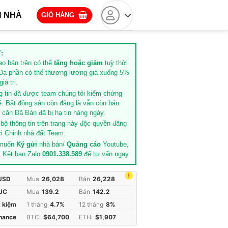
 NHÀ
GIỎ HÀNG
:
rao bán trên có thể
tăng hoặc giảm
tuỳ thời
Đa phần có thể thương lượng giá xuống 5%
iá trị.
g tin đã được team chúng tôi kiểm chứng
ế. Bất động sản còn đăng là vẫn còn bán.
căn Đã Bán đã bị hạ tin hàng ngày.
 bộ thông tin trên trang này độc quyền đăng
i Chỉnh nhà đất Team.
 muốn
Ký gửi
nhà bán/
Quảng cáo
Youtube,
. Kết bạn Zalo
0901.338.589
để tư vấn ngay.
!
 USD
Mua
26,028
Bán
26,228
JC
Mua
139.2
Bán
142.2
t kiệm
1 tháng
4.7%
12 tháng
8%
inance
BTC:
$64,700
ETH:
$1,907