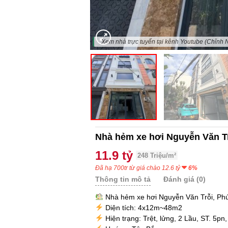
"Xem nhà trực tuyến tại kênh Youtube (Chỉnh 
Nhà hẻm xe hơi Nguyễn Văn T
11.9 tỷ
248 Triệu/m²
Đã hạ 700tr từ giá chào 12.6 tỷ
6%
Thông tin mô tả
Đánh giá (0)
Nhà hẻm xe hơi Nguyễn Văn Trỗi, Ph
Diện tích: 4x12m~48m2
Hiện trạng: Trệt, lửng, 2 Lầu, ST. 5pn