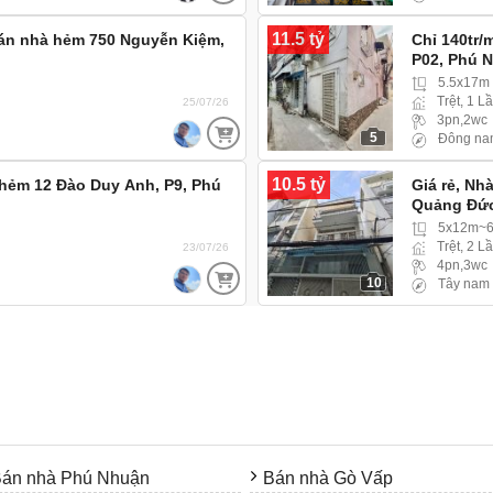
11.5 tỷ
Bán nhà hẻm 750 Nguyễn Kiệm,
Chỉ 140tr/
P02, Phú 
5.5x17m
Trệt, 1 L
25/07/26
3pn,2wc
5
Đông na
10.5 tỷ
 hẻm 12 Đào Duy Anh, P9, Phú
Giá rẻ, Nh
Quảng Đức
5x12m~6
Trệt, 2 L
23/07/26
4pn,3wc
10
Tây nam
án nhà Phú Nhuận
Bán nhà Gò Vấp