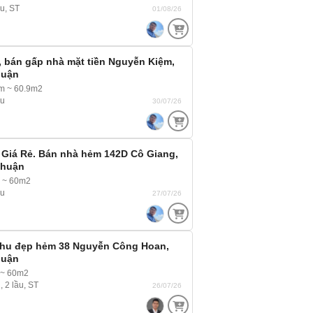
ầu, ST
01/08/26
, bán gấp nhà mặt tiền Nguyễn Kiệm,
huận
m ~ 60.9m2
ầu
30/07/26
 Giá Rẻ. Bán nhà hẻm 142D Cô Giang,
Nhuận
m ~ 60m2
ầu
27/07/26
khu đẹp hẻm 38 Nguyễn Công Hoan,
huận
 ~ 60m2
, 2 lầu, ST
26/07/26