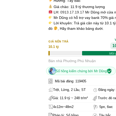
Hướng: Tây Bắc
Giá chào: 11.9 tỷ thương lượng
LH:
0913.17.19.17
Mr Dũng mở cửa 
Mr Dũng có hỗ trợ vay bank 70% giá 
Lời khuyên: Trả giá căn này từ 10.1 t
đó
, Hãy tham khảo bảng dưới.
GIÁ NÊN TRẢ
10
10.1 tỷ
Môi 
Bán nhà Phường Phú Nhuận
Sổ hồng kiểm chứng bởi Mr Dũng
Mã bài đăng: 119405
Trệt, Lửng, 2 Lầu, ST
Đăng ngày: 
Giá: 11.9 tỷ ~ 248 tr/m²
Trước đó ra
4x12m~48m2
5pn, 6wc
Pháp lý: Sổ hồng
Tây bắc