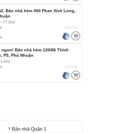
m2. Bán nhà hẻm 450 Phan Xích Long,
Nhuận
 ~ 77.3m2
ầu
24/07/26
m
à ngon! Bán nhà hẻm 120/86 Thích
, P5, Phú Nhuận
1.4m2
ầu
23/07/26
Bán nhà Quận 1