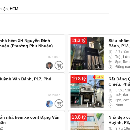
huận, HCM
11.3 tỷ
 nhà hẻm XH Nguyễn Đình
Siêu phẩm,
Nhuận (Phường Phú Nhuận)
Bánh, P13
3.7x10m
Trệt, Lửn
07/08/26
8pn, 5wc
8
Đông na
-9%
10.8 tỷ
Huỳnh Văn Bánh, P17, Phú
Rất Đáng 
Chiểu, Ph
3.5x17.
Trệt, lầu
03/08/26
2pn, 2wc
5
Nam
13.8 tỷ
 Bán nhà hẻm xe cont Đặng Văn
Nhà đẹp có
uận
Huỳnh, P8
m2
3.7 x 16