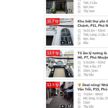
Trệt, 3 Lầu
5pn,3wc
12
Tây nam
11.7 tỷ
Khu biệt thự yên 
Chánh, P11, Phú 
5x10.3m ~ 53m2
Trệt, Lửng, 2 Lầu,
4pn, 4wc
14
Bắc
13.5 tỷ
Tổ ấm lý tưởng là
Hồ, P7, Phú Nhuậ
3.3x18m ~ 53m2
Trệt, 4 lầu, ST
10pn, 11wc
6
Tây bắc
13.5 tỷ
Deal nóng! Nhà
Văn Trỗi, P15, Ph
7x10m ~ 68m2
trệt, lửng, 3 Lầu, S
12pn
12
Tây bắc