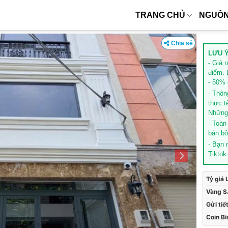
TRANG CHỦ
NGUỒN
Chia sẻ
LƯU Ý
- Giá 
điểm. 
- 50% g
- Thôn
thực t
Những 
- Toàn
bán bở
- Bạn
Tiktok
Tỷ giá
Vàng S
Gửi tiế
Coin B