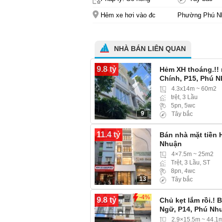
Hẻm xe hơi vào đc
Phường Phú N
NHÀ BÁN LIÊN QUAN
9.8 tỷ
Hẻm XH thoáng.!!
Chính, P15, Phú 
4.3x14m ~ 60m2
trệt, 3 Lầu
5pn, 5wc
9
Tây bắc
11.4 tỷ
Bán nhà mặt tiền 
Nhuận
4×7.5m ~ 25m2
Trệt, 3 Lầu, ST
8pn, 4wc
13
Tây bắc
-4%
9.8 tỷ
Chủ kẹt lắm rồi.!
Ngữ, P14, Phú Nh
2.9×15.5m ~ 44.1