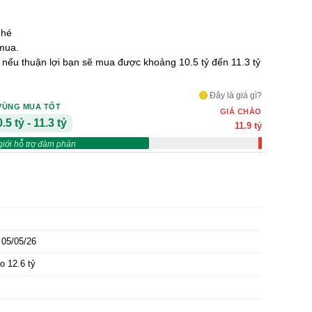
nhé
mua.
ỷ nếu thuận lợi bạn sẽ mua được khoảng 10.5 tỷ đến 11.3 tỷ
Đây là giá gì?
VÙNG MUA TỐT
GIÁ CHÀO
.5 tỷ - 11.3 tỷ
11.9 tỷ
giới hỗ trợ đàm phán
05/05/26
o 12.6 tỷ