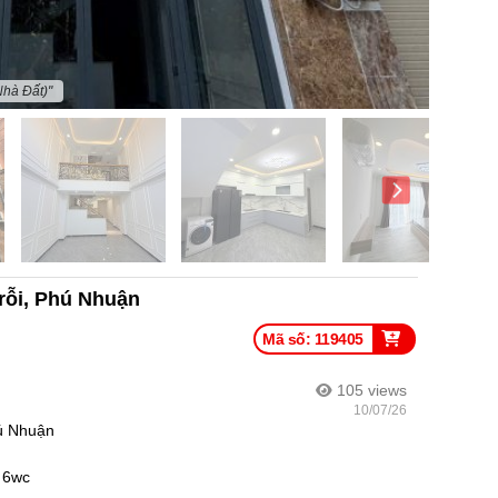
Nhà Đất)"
rỗi, Phú Nhuận
Mã số: 119405
105
views
10/07/26
ú Nhuận
, 6wc