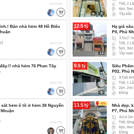
Trệt, 2 L
01/08/26
4pn, 5wc
8
Tây bắc
12.5 tỷ
tĩnh.! Bán nhà hẻm 48 Hồ Biểu
Hạ giá sâu
Nhuận
P4, Phú N
3.5x17.4
 ST
Trệt, 2 L
30/07/26
5pn, 3wc
12
Tây nam
9.8 tỷ
 đây.!! nhà hẻm 76 Phan Tây
Siêu Phẩm
n
P02, Phú 
9.5x6.6
Trệt, 1 L
29/07/26
2pn, 2wc
9
Đông
-4%
13.5 tỷ
 sát hẻm ô tô ở hẻm 38 Nguyễn
Nhà đẹp, 
ú Nhuận
P7, Phú N
4x14.2m
T
Trệt, lửng
26/07/26
4pn, 4wc
9
Đông