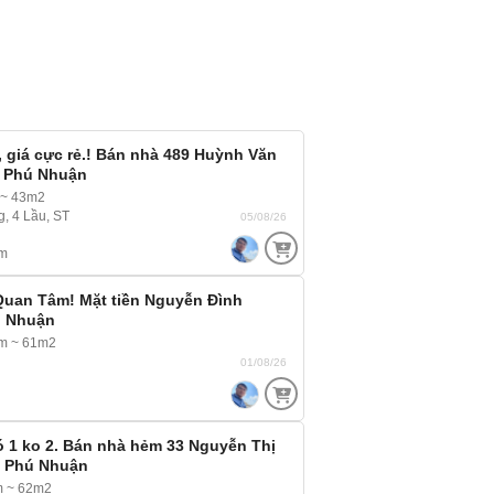
 giá cực rẻ.! Bán nhà 489 Huỳnh Văn
, Phú Nhuận
 ~ 43m2
g, 4 Lầu, ST
05/08/26
m
Quan Tâm! Mặt tiền Nguyễn Đình
ú Nhuận
3m ~ 61m2
01/08/26
 1 ko 2. Bán nhà hẻm 33 Nguyễn Thị
, Phú Nhuận
m ~ 62m2