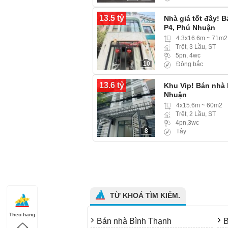
13.5 tỷ
Nhà giá tốt đây! 
P4, Phú Nhuận
4.3x16.6m ~ 71m2
Trệt, 3 Lầu, ST
5pn, 4wc
10
Đông bắc
13.6 tỷ
Khu Vip! Bán nhà
Nhuận
4x15.6m ~ 60m2
Trệt, 2 Lầu, ST
4pn,3wc
8
Tây
TỪ KHOÁ TÌM KIẾM.
Theo hạng
Bán nhà Bình Thạnh
B