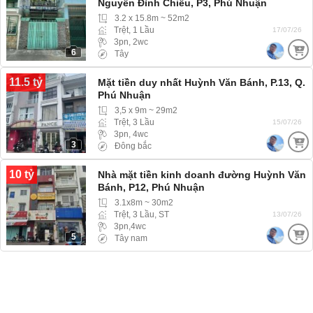
Nguyễn Đình Chiểu, P3, Phú Nhuận
3.2 x 15.8m ~ 52m2
Trệt, 1 Lầu
17/07/26
3pn, 2wc
6
Tây
11.5 tỷ
Mặt tiền duy nhất Huỳnh Văn Bánh, P.13, Q.
Phú Nhuận
3,5 x 9m ~ 29m2
Trệt, 3 Lầu
15/07/26
3pn, 4wc
3
Đông bắc
10 tỷ
Nhà mặt tiền kinh doanh đường Huỳnh Văn
Bánh, P12, Phú Nhuận
3.1x8m ~ 30m2
Trệt, 3 Lầu, ST
13/07/26
3pn,4wc
5
Tây nam