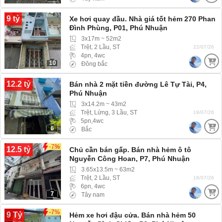
9 tỷ
Xe hơi quay đầu. Nhà giá tốt hẻm 270 Phan
Đình Phùng, P01, Phú Nhuận
3x17m ~ 52m2
Trệt, 2 Lầu, ST
22/07/26
4pn, 4wc
10
Đông bắc
12.2 tỷ
Bán nhà 2 mặt tiền đường Lê Tự Tài, P4,
Phú Nhuận
3x14.2m ~ 43m2
Trệt, Lửng, 3 Lầu, ST
19/07/26
5pn,4wc
6
Bắc
-7%
12.5 tỷ
Chủ cần bán gấp. Bán nhà hẻm ô tô
Nguyễn Công Hoan, P7, Phú Nhuận
3.65x13.5m ~ 63m2
Trệt, 2 Lầu, ST
18/07/26
6pn, 4wc
7
Tây nam
-7%
9 Tỷ
Hẻm xe hơi đậu cửa. Bán nhà hẻm 50