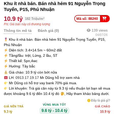
Khu ít nhà bán. Bán nhà hẻm 91 Nguyễn Trọng
Tuyển, P15, Phú Nhuận
10.9 tỷ
Mã số: 88240
182 Triệu/m²
P/s: Giá bán này có thương lượng
139
views
Thông tin mô tả
Đánh giá (0)
04/07/26
Khu ít nhà bán. Bán nhà hẻm 91 Nguyễn Trọng Tuyển, P15,
Phú Nhuận
Diện tích: 3.4×14.5m ~ 60m2 đất
Tầng/lầu: trệt, Lửng, 2 lầu, ST
Thiết kế: 5pn,4wc
Hướng: Tây bắc
Giá chào: 10.9 tỷ còn bớt nữa
LH:
0913.17.19.17
Mr Dũng hỗ trợ xem nhà
Mr Dũng có hỗ trợ vay bank 70% giá mua.
Lời khuyên: Trả giá căn này từ 9.3 tỷ nếu thuận lợi bạn sẽ mua
được khoảng 9.6 tỷ đến 10.4 tỷ đó
, Hãy tham khảo bảng dưới.
Đây là giá gì?
VÙNG MUA TỐT
GIÁ NÊN TRẢ
GIÁ CHÀO
9.6 tỷ - 10.4 tỷ
9.3 tỷ
10.9 tỷ