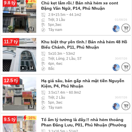
-4%
9.8 tỷ
Chủ kẹt lắm rồi.! Bán nhà hẻm xe cont
Đặng Văn Ngữ, P14, Phú Nhuận
2.9×15.5m ~ 44.1m2
Trệt, 3 Lầu
01/08/26
5pn,3wc
12
Tây nam
11.7 tỷ
Khu biệt thự yên tĩnh.! Bán nhà hẻm 48 Hồ
Biểu Chánh, P11, Phú Nhuận
5x10.3m ~ 53m2
Trệt, Lửng, 2 Lầu, ST
30/07/26
4pn, 4wc
14
Bắc
12.5 tỷ
Hạ giá sâu, bán gấp nhà mặt tiền Nguyễn
Kiệm, P4, Phú Nhuận
3.5x17.4m ~ 60.9m2
Trệt, 2 Lầu
30/07/26
5pn, 3wc
12
Tây nam
-16%
9.5 tỷ
Tổ ấm lý tưởng là đây.!! nhà hẻm thoáng
Phan Đăng Lưu, P01, Phú Nhuận (Phường
Cầu Kiệu) hẻm 3m ba gác ra vào thoải mái
3.1x16.5m ~ 51m2