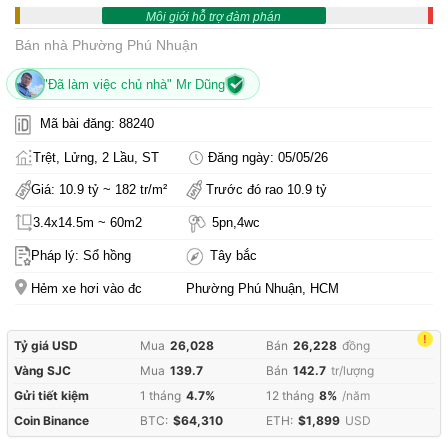
Môi giới hỗ trợ đàm phán
Bán nhà Phường Phú Nhuận
"Đã làm việc chủ nhà" Mr Dũng
Mã bài đăng: 88240
Trệt, Lửng, 2 Lầu, ST
Đăng ngày: 05/05/26
Giá: 10.9 tỷ ~ 182 tr/m²
Trước đó rao 10.9 tỷ
3.4x14.5m ~ 60m2
5pn,4wc
Pháp lý: Sổ hồng
Tây bắc
Hẻm xe hơi vào đc
Phường Phú Nhuận, HCM
!
Tỷ giá USD
Mua
26,028
Bán
26,228
đồng
Vàng SJC
Mua
139.7
Bán
142.7
tr/lượng
Gửi tiết kiệm
1 tháng
4.7%
12 tháng
8%
/năm
Coin Binance
BTC:
$64,310
ETH:
$1,899
USD