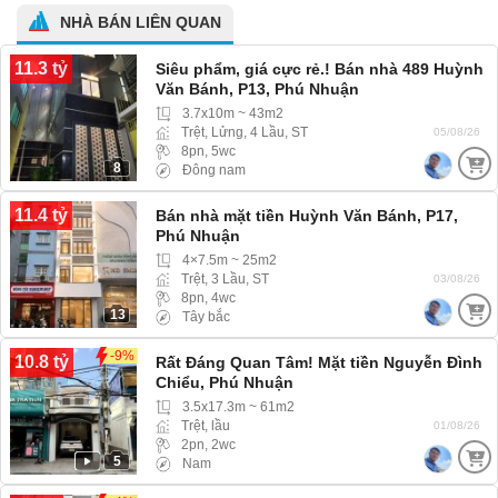
NHÀ BÁN LIÊN QUAN
11.3 tỷ
Siêu phẩm, giá cực rẻ.! Bán nhà 489 Huỳnh
Văn Bánh, P13, Phú Nhuận
3.7x10m ~ 43m2
Trệt, Lửng, 4 Lầu, ST
05/08/26
8pn, 5wc
8
Đông nam
11.4 tỷ
Bán nhà mặt tiền Huỳnh Văn Bánh, P17,
Phú Nhuận
4×7.5m ~ 25m2
Trệt, 3 Lầu, ST
03/08/26
8pn, 4wc
13
Tây bắc
-9%
10.8 tỷ
Rất Đáng Quan Tâm! Mặt tiền Nguyễn Đình
Chiểu, Phú Nhuận
3.5x17.3m ~ 61m2
Trệt, lầu
01/08/26
2pn, 2wc
5
Nam