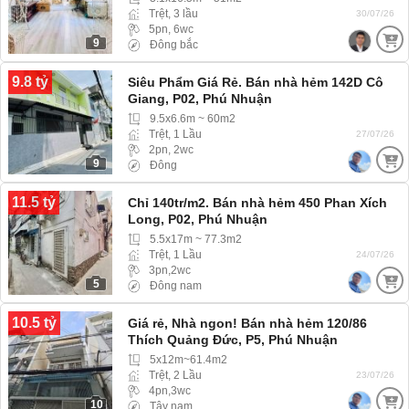
Trệt, 3 lầu
30/07/26
5pn, 6wc
9
Đông bắc
9.8 tỷ
Siêu Phẩm Giá Rẻ. Bán nhà hẻm 142D Cô
Giang, P02, Phú Nhuận
9.5x6.6m ~ 60m2
Trệt, 1 Lầu
27/07/26
2pn, 2wc
9
Đông
11.5 tỷ
Chỉ 140tr/m2. Bán nhà hẻm 450 Phan Xích
Long, P02, Phú Nhuận
5.5x17m ~ 77.3m2
Trệt, 1 Lầu
24/07/26
3pn,2wc
5
Đông nam
10.5 tỷ
Giá rẻ, Nhà ngon! Bán nhà hẻm 120/86
Thích Quảng Đức, P5, Phú Nhuận
5x12m~61.4m2
Trệt, 2 Lầu
23/07/26
4pn,3wc
10
Tây nam