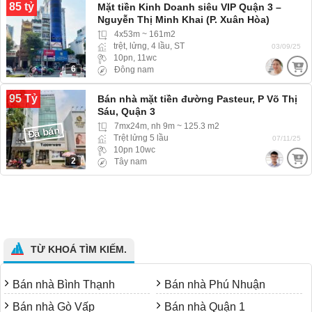
85 tỷ
Mặt tiền Kinh Doanh siêu VIP Quận 3 –
Nguyễn Thị Minh Khai (P. Xuân Hòa)
4x53m ~ 161m2
trệt, lửng, 4 lầu, ST
03/09/25
10pn, 11wc
6
Đông nam
95 Tỷ
Bán nhà mặt tiền đường Pasteur, P Võ Thị
Sáu, Quận 3
7mx24m, nh 9m ~ 125.3 m2
Đã bán
Trệt lửng 5 lầu
07/11/25
10pn 10wc
2
Tây nam
TỪ KHOÁ TÌM KIẾM.
Bán nhà Bình Thạnh
Bán nhà Phú Nhuận
Bán nhà Gò Vấp
Bán nhà Quận 1