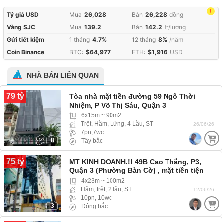
!
Tỷ giá USD
Mua
26,028
Bán
26,228
đồng
Vàng SJC
Mua
139.2
Bán
142.2
tr/lượng
Gửi tiết kiệm
1 tháng
4.7%
12 tháng
8%
/năm
Coin Binance
BTC:
$64,977
ETH:
$1,916
USD
NHÀ BÁN LIÊN QUAN
79 tỷ
Tòa nhà mặt tiền đường 59 Ngô Thời
Nhiệm, P Võ Thị Sáu, Quận 3
6x15m ~ 90m2
Trệt, Hầm, Lửng, 4 Lầu, ST
26/06/26
7pn,7wc
8
Tây bắc
75 tỷ
MT KINH DOANH.!! 49B Cao Thắng, P3,
Quận 3 (Phường Bàn Cờ) , mặt tiền tiện
kinh doanh buôn bán
4x23m ~ 100m2
Hầm, trệt, 2 lầu, ST
12/06/26
10pn, 10wc
3
Đông bắc