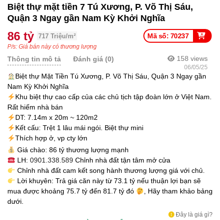
Biệt thự mặt tiền 7 Tú Xương, P. Võ Thị Sáu,
Quận 3 Ngay gần Nam Kỳ Khởi Nghĩa
86 tỷ
Mã số: 70237
717 Triệu/m²
P/s: Giá bán này có thương lượng
158
views
Thông tin mô tả
Đánh giá (0)
06/05/25
Biệt thự Mặt Tiền Tú Xương, P. Võ Thị Sáu, Quận 3 Ngay gần
Nam Kỳ Khởi Nghĩa
Khu biệt thự cao cấp của các chủ tịch tập đoàn lớn ở Việt Nam.
Rất hiếm nhà bán
DT: 7.14m x 20m ~ 120m2
Kết cấu: Trệt 1 lâu mái ngói. Biệt thự mini
Thích hợp ở, vp cty lớn
Giá chào: 86 tỷ thương lượng mạnh
LH:
0901.338.589
Chỉnh nhà đất tận tâm mở cửa
Chỉnh nhà đất cam kết song hành thương lượng giá với chủ.
Lời khuyên: Trả giá căn này từ 73.1 tỷ nếu thuận lợi bạn sẽ
mua được khoảng 75.7 tỷ đến 81.7 tỷ đó
, Hãy tham khảo bảng
dưới.
Đây là giá gì?