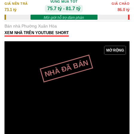
VÙNG MUA TỐT
GIÁ NÊN TRẢ
GIÁ CHÀO
75.7 tỷ - 81.7 tỷ
73.1 tỷ
86.0 tỷ
Môi giới hỗ trợ đàm phán
Bán nhà Phường Xuân Hòa
XEM NHÀ TRÊN YOUTUBE SHORT
MỞ RỘNG
NHÀ ĐÃ BÁN
NGUONNHA.VN