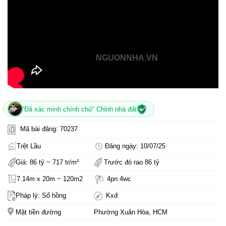
NGUONNHA.VN
"Đã xác minh chính chủ" Chỉnh nhà đất
Mã bài đăng: 70237
Trệt Lầu
Đăng ngày: 10/07/25
Giá: 86 tỷ ~ 717 tr/m²
Trước đó rao 86 tỷ
7.14m x 20m ~ 120m2
4pn 4wc
Pháp lý: Sổ hồng
Kxđ
Mặt tiền đường
Phường Xuân Hòa, HCM