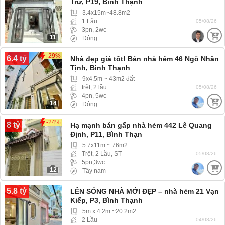
Trứ, P19, Bình Thạnh
3.4x15m~48.8m2
1 Lầu
05/08/26
3pn, 2wc
11
Đông
-29%
6.4 tỷ
Nhà đẹp giá tốt! Bán nhà hẻm 46 Ngô Nhân
Tịnh, Bình Thạnh
9x4.5m ~ 43m2 đất
trệt, 2 lầu
05/08/26
4pn, 5wc
14
Đông
-24%
8 tỷ
Hạ mạnh bán gấp nhà hẻm 442 Lê Quang
Định, P11, Bình Thạn
5.7x11m ~ 76m2
Trệt, 2 Lầu, ST
05/08/26
5pn,3wc
12
Tây nam
5.8 tỷ
LÊN SÓNG NHÀ MỚI ĐẸP – nhà hẻm 21 Vạn
Kiếp, P3, Bình Thạnh
5m x 4.2m ~20.2m2
2 Lầu
04/08/26