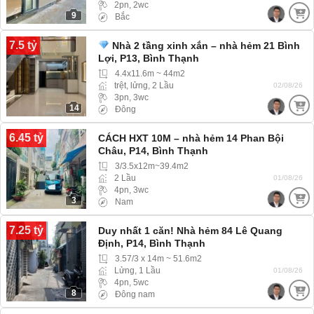
2pn, 2wc
9
Bắc
7.5 tỷ
Nhà 2 tầng xinh xắn – nhà hẻm 21 Bình
Lợi, P13, Bình Thạnh
4.4x11.6m ~ 44m2
trệt, lửng, 2 Lầu
02/08/26
3pn, 3wc
14
Đông
6.45 tỷ
CÁCH HXT 10M – nhà hẻm 14 Phan Bội
Châu, P14, Bình Thạnh
3/3.5x12m~39.4m2
2 Lầu
01/08/26
4pn, 3wc
3
Nam
7.25 tỷ
Duy nhất 1 căn! Nhà hẻm 84 Lê Quang
Định, P14, Bình Thạnh
3.57/3 x 14m ~ 51.6m2
Lửng, 1 Lầu
01/08/26
4pn, 5wc
8
Đông nam