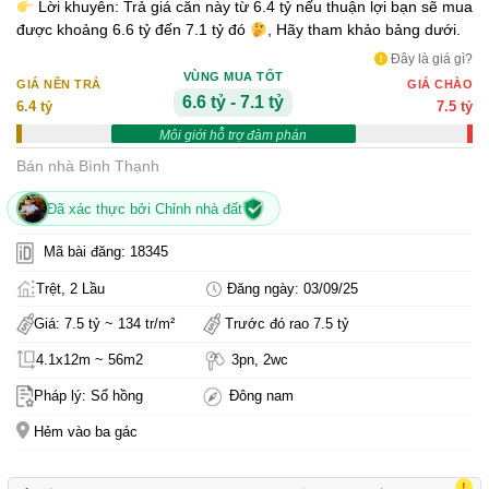
Lời khuyên: Trả giá căn này từ 6.4 tỷ nếu thuận lợi bạn sẽ mua
được khoảng 6.6 tỷ đến 7.1 tỷ đó
, Hãy tham khảo bảng dưới.
Đây là giá gì?
VÙNG MUA TỐT
GIÁ NÊN TRẢ
GIÁ CHÀO
6.6 tỷ - 7.1 tỷ
6.4 tỷ
7.5 tỷ
Môi giới hỗ trợ đàm phán
Bán nhà Bình Thạnh
Đã xác thực bởi Chỉnh nhà đất
Mã bài đăng: 18345
Trệt, 2 Lầu
Đăng ngày: 03/09/25
Giá: 7.5 tỷ ~ 134 tr/m²
Trước đó rao 7.5 tỷ
4.1x12m ~ 56m2
3pn, 2wc
Pháp lý: Sổ hồng
Đông nam
Hẻm vào ba gác
!