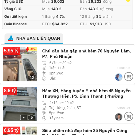
Tỷ giá USD
Mua
26,032
Bán
26,232
đồng
Vàng SJC
Mua
140.2
Bán
143.2
tr/lượng
Gửi tiết kiệm
1 tháng
4.7%
12 tháng
8%
/năm
Coin Binance
BTC:
$64,822
ETH:
$1,913
USD
NHÀ BÁN LIÊN QUAN
-8%
5.95 tỷ
Chủ cần bán gấp nhà hẻm 70 Nguyễn Lâm,
P7, Phú Nhuận
6x7m ~ 39m2
Trệt, 1 Lầu
06/08/26
3pn,2wc
12
Bắc
8.9 tỷ
Hẻm XH, Hàng tuyển.!! nhà hẻm 45 Nguyễn
Thượng Hiền, P5, Bình Thạnh (Phường
Bình Lợi Trung) hẻm rộng xe hơi 4 chỗ vào
4x12m ~ 49m2
tới nhà
Trệt, lửng, 2 lầu, ST
05/08/26
5pn, 5wc
5
Tây nam
6.95 tỷ
Siêu phẩm nhà đẹp hẻm 25 Nguyễn Công