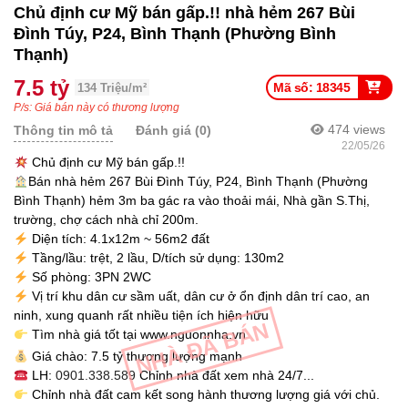
Chủ định cư Mỹ bán gấp.!! nhà hẻm 267 Bùi
Đình Túy, P24, Bình Thạnh (Phường Bình
Thạnh)
7.5 tỷ
Mã số: 18345
134 Triệu/m²
P/s: Giá bán này có thương lượng
474
views
Thông tin mô tả
Đánh giá (0)
22/05/26
Chủ định cư Mỹ bán gấp.!!
Bán nhà hẻm 267 Bùi Đình Túy, P24, Bình Thạnh (Phường
Bình Thạnh) hẻm 3m ba gác ra vào thoải mái, Nhà gần S.Thị,
trường, chợ cách nhà chỉ 200m.
Diện tích: 4.1x12m ~ 56m2 đất
Tầng/lầu: trệt, 2 lầu, D/tích sử dụng: 130m2
Số phòng: 3PN 2WC
Vị trí khu dân cư sầm uất, dân cư ở ổn định dân trí cao, an
ninh, xung quanh rất nhiều tiện ích hiện hữu
NHÀ ĐÃ BÁN
Tìm nhà giá tốt tại www.nguonnha.vn
Giá chào: 7.5 tỷ thương lượng mạnh
LH:
0901.338.589
Chỉnh nhà đất xem nhà 24/7...
Chỉnh nhà đất cam kết song hành thương lượng giá với chủ.