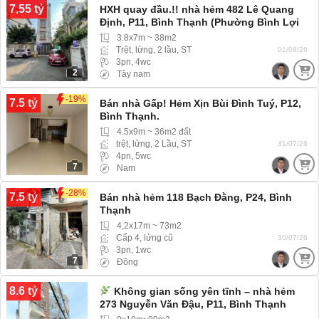
7,55 tỷ
HXH quay đầu.!! nhà hẻm 482 Lê Quang
Định, P11, Bình Thạnh (Phường Bình Lợi
Trung) hẻm Xe hơi, Xe tải ra vào thoải mái
3.8x7m ~ 38m2
Trệt, lửng, 2 lầu, ST
01/08/26
3pn, 4wc
2
Tây nam
-19%
7.5 tỷ
Bán nhà Gấp! Hẻm Xịn Bùi Đình Tuý, P12,
Bình Thạnh.
4.5x9m ~ 36m2 đất
trệt, lửng, 2 Lầu, ST
31/07/26
4pn, 5wc
7
Nam
-28%
7.5 tỷ
Bán nhà hẻm 118 Bạch Đằng, P24, Bình
Thạnh
4,2x17m ~ 73m2
Cấp 4, lửng cũ
30/07/26
3pn, 1wc
7
Đông
8.6 tỷ
Không gian sống yên tĩnh – nhà hẻm
273 Nguyễn Văn Đậu, P11, Bình Thạnh