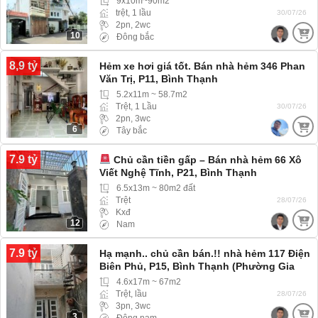
9x10m~90m2
trệt, 1 lầu
30/07/26
2pn, 2wc
10
Đông bắc
8,9 tỷ
Hẻm xe hơi giá tốt. Bán nhà hẻm 346 Phan
Văn Trị, P11, Bình Thạnh
5.2x11m ~ 58.7m2
Trệt, 1 Lầu
30/07/26
2pn, 3wc
6
Tây bắc
7.9 tỷ
Chủ cần tiền gấp – Bán nhà hẻm 66 Xô
Viết Nghệ Tĩnh, P21, Bình Thạnh
6.5x13m ~ 80m2 đất
Trệt
28/07/26
Kxđ
12
Nam
7.9 tỷ
Hạ mạnh.. chủ cần bán.!! nhà hẻm 117 Điện
Biên Phủ, P15, Bình Thạnh (Phường Gia
Định) hẻm ba gác
4.6x17m ~ 67m2
Trệt, lầu
28/07/26
3pn, 3wc
3
Đông nam