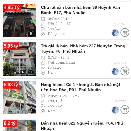
-7%
4.95 Tỷ
Chủ rất cần bán nhà hẻm 39 Huỳnh Văn
Bánh, P17, Phú Nhuận
3x7m ~ 20.1m2
Trệt, 2 Lầu, ST
13/07/26
3pn,3wc
6
Đông nam
5.95 tỷ
Trả giá là bán. Nhà hẻm 227 Nguyễn Trọng
Tuyển, P8, Phú Nhuận
3.7x9 ~ 32m2
Trệt, Lửng, 1 Lầu
13/07/26
3pn,2wc
11
Nam
5.68 tỷ
Hàng hiếm.! Có 1 không 2. Bán nhà mặt
tiền Hoa Đào, P01, Phú Nhuận
2.85x13.5m ~ 32m2
Trệt, 1 Lầu
11/07/26
2pn, 2wc
11
Nam
6.2 tỷ
Bán nhà hẻm 622 Nguyễn Kiệm, P04, Phú
Nhuận