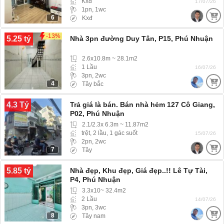
Kxđ
17/07/26
1pn, 1wc
6
Kxđ
-13%
5.25 tỷ
Nhà 3pn đường Duy Tân, P15, Phú Nhuận
2.6x10.8m ~ 28.1m2
1 Lầu
16/07/26
3pn, 2wc
4
Tây bắc
4.3 Tỷ
Trả giá là bán. Bán nhà hẻm 127 Cô Giang,
P02, Phú Nhuận
2.1/2.3x 6.3m ~ 11.87m2
trệt, 2 lầu, 1 gác suốt
15/07/26
2pn, 2wc
7
Tây
5.85 tỷ
Nhà đẹp, Khu đẹp, Giá đẹp..!! Lê Tự Tài,
P4, Phú Nhuận
3.3x10~ 32.4m2
2 Lầu
14/07/26
3pn, 3wc
8
Tây nam