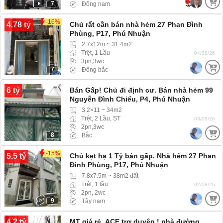
7
Đông nam
-16%
4.78 tỷ
Chủ rất cần bán nhà hẻm 27 Phan Đình
Phùng, P17, Phú Nhuận
2.7x12m ~ 31.4m2
Trệt, 1 Lầu
04/08/26
3pn,3wc
7
Đông bắc
6 tỷ
Bán Gấp! Chủ đi định cư. Bán nhà hẻm 99
Nguyễn Đình Chiểu, P4, Phú Nhuận
3.2×11 ~ 34m2
Trệt, 2 Lầu, ST
03/08/26
2pn,3wc
8
Bắc
-15%
5.5 tỷ
Chủ kẹt hạ 1 Tỷ bán gấp. Nhà hẻm 27 Phan
Đình Phùng, P17, Phú Nhuận
7.8x7.5m ~ 38m2 đất
Trệt, 1 lầu
02/08/26
2pn, 2wc
9
Tây nam
4.2 tỷ
MT giá rẻ, ACE trợ duyên.! nhà đường