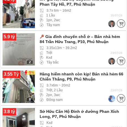
Phan Tây Hồ, P7, Phú Nhuận
3.7x 6m ~ 16m2
1 Lầu
30/07/26
1pn, 2wc
8
Tây nam
5.9 tỷ
Gia đình chuyển chỗ ở – Bán nhà hẻm
84 Trần Hữu Trang, P10, Phú Nhuận
3.35x13m ~ 39.2m2
Trệt
23/07/26
Kxđ
2
Tây bắc
-5%
3.55 Tỷ
Hàng hiếm nhanh còn kịp! Bán nhà hẻm 66
Chiến Thắng, P9, Phú Nhuận
3.7x6m ~ 20m2
Trệt, 2 Lầu
22/07/26
2pn, 3wc
8
Đông nam
3.8 tỷ
Sở Hữu Căn Hộ Đỉnh ở đường Phan Xích
Long, P7, Phú Nhuận
Kxđ