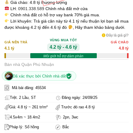
Giá chào: 4.8 tỷ thương lượng
LH:
0901.338.589
Chỉnh nhà đất mở cửa
Chỉnh nhà đất có hỗ trợ vay bank 70% giá mua.
Lời khuyên: Trả giá căn này từ 4.1 tỷ nếu thuận lợi bạn sẽ mua
được khoảng 4.2 tỷ đến 4.6 tỷ đó
, Hãy tham khảo bảng dưới.
Đây là giá gì?
VÙNG MUA TỐT
GIÁ NÊN TRẢ
GIÁ CHÀO
4.2 tỷ - 4.6 tỷ
4.1 tỷ
4.8 tỷ
Môi giới hỗ trợ đàm phán
Bán nhà Quận Phú Nhuận
Đã xác thực bởi Chỉnh nhà đất
Mã bài đăng: 45534
Trệt. 2 Lầu, ST
Đăng ngày: 24/09/25
Giá: 4.8 tỷ ~ 261 tr/m²
Trước đó rao 4.8 tỷ
4.5x4m ~ 18.4m2
2pn, 3wc
Pháp lý: Sổ hồng
Bắc