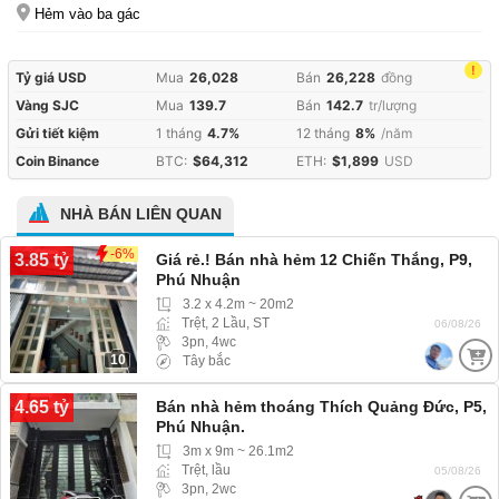
Hẻm vào ba gác
!
Tỷ giá USD
Mua
26,028
Bán
26,228
đồng
Vàng SJC
Mua
139.7
Bán
142.7
tr/lượng
Gửi tiết kiệm
1 tháng
4.7%
12 tháng
8%
/năm
Coin Binance
BTC:
$64,312
ETH:
$1,899
USD
NHÀ BÁN LIÊN QUAN
-6%
3.85 tỷ
Giá rẻ.! Bán nhà hẻm 12 Chiến Thắng, P9,
Phú Nhuận
3.2 x 4.2m ~ 20m2
Trệt, 2 Lầu, ST
06/08/26
3pn, 4wc
10
Tây bắc
4.65 tỷ
Bán nhà hẻm thoáng Thích Quảng Đức, P5,
Phú Nhuận.
3m x 9m ~ 26.1m2
Trệt, lầu
05/08/26
3pn, 2wc