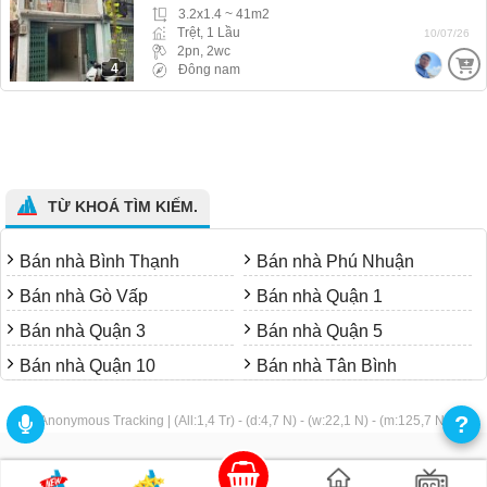
3.2x1.4 ~ 41m2
Trệt, 1 Lầu
10/07/26
2pn, 2wc
4
Đông nam
TỪ KHOÁ TÌM KIẾM.
Bán nhà Bình Thạnh
Bán nhà Phú Nhuận
Bán nhà Gò Vấp
Bán nhà Quận 1
Bán nhà Quận 3
Bán nhà Quận 5
Bán nhà Quận 10
Bán nhà Tân Bình
?
Anonymous Tracking | (All:1,4 Tr) - (d:4,7 N) - (w:22,1 N) - (m:125,7 N)