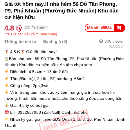
Giá tốt hôm nay.!! nhà hẻm 59 Đỗ Tấn Phong,
P9, Phú Nhuận (Phường Đức Nhuận) Khu dân
cư hiện hữu
4.8 tỷ
Mã số: 45534
261 Triệu/m²
P/s: Giá bán này có thương lượng
306
views
Thông tin mô tả
Đánh giá (0)
01/01/70
4.8 tỷ
Giá tốt hôm nay.!!
Bán nhà hẻm 59 Đỗ Tấn Phong, P9, Phú Nhuận (Phường Đức
Nhuận) Khu dân cư hiện hữu: An tâm chọn xem.
Diện tích: 4.5x4m ~ 18.4m2 đất
Tầng/lầu: trệt, 2 Lầu, ST, sử dụng: 65m2
Công năng: 2pn,3wc
Vị trí trung tâm, khu cực kỳ tiềm năng, giá trị thấp hơn thị
trường, thuận tiện mua ở hoặc cho thuê cũng được có dòng tiền.
Giá: 4.8 tỷ có bớt giá
LH: 0932557988 (Zalo/call) Cảnh nhà phố
NHÀ ĐÃ BÁN
Nhận ký gửi, giới thiệu BĐS Quận 1, 3, 5, 10, Phú Nhuận, Bình
Thạnh