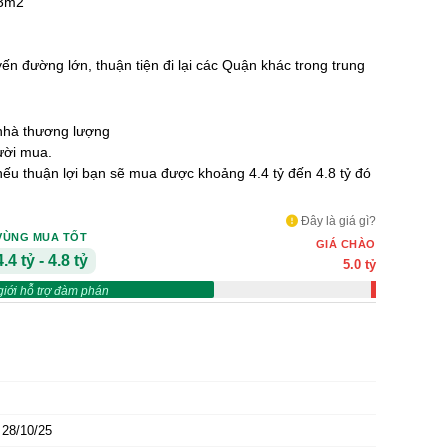
.3m2
yến đường lớn, thuận tiện đi lại các Quận khác trong trung
nhà thương lượng
ười mua.
 nếu thuận lợi bạn sẽ mua được khoảng 4.4 tỷ đến 4.8 tỷ đó
Đây là giá gì?
VÙNG MUA TỐT
GIÁ CHÀO
4.4 tỷ - 4.8 tỷ
5.0 tỷ
giới hỗ trợ đàm phán
28/10/25