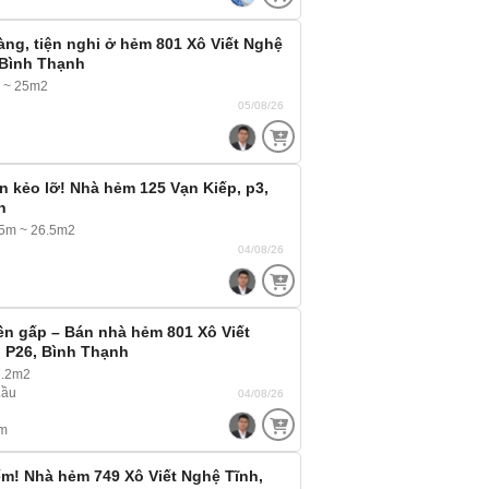
ng, tiện nghi ở hẻm 801 Xô Viết Nghệ
 Bình Thạnh
m ~ 25m2
05/08/26
n kẻo lỡ! Nhà hẻm 125 Vạn Kiếp, p3,
h
65m ~ 26.5m2
04/08/26
ền gấp – Bán nhà hẻm 801 Xô Viết
 P26, Bình Thạnh
.2m2
Lầu
04/08/26
m
ếm! Nhà hẻm 749 Xô Viết Nghệ Tĩnh,