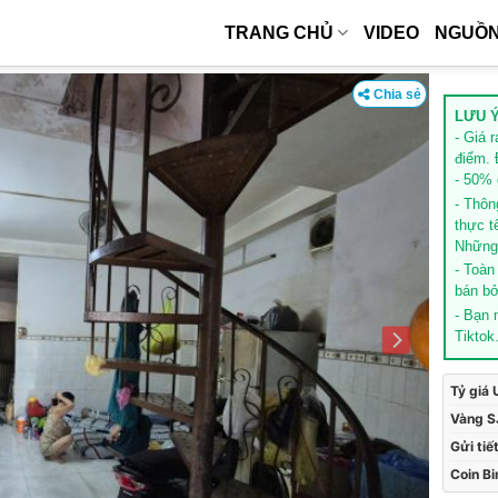
TRANG CHỦ
VIDEO
NGUỒN
Chia sẻ
LƯU Ý
- Giá 
điểm. 
- 50% g
- Thôn
thực t
Những 
- Toàn
bán bở
- Bạn
Tiktok
Tỷ giá
Vàng S
Gửi tiế
Coin B