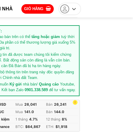
 NHÀ
GIỎ HÀNG
:
rao bán trên có thể
tăng hoặc giảm
tuỳ thời
Đa phần có thể thương lượng giá xuống 5%
iá trị.
g tin đã được team chúng tôi kiểm chứng
ế. Bất động sản còn đăng là vẫn còn bán.
căn Đã Bán đã bị hạ tin hàng ngày.
 bộ thông tin trên trang này độc quyền đăng
i Chỉnh nhà đất Team.
 muốn
Ký gửi
nhà bán/
Quảng cáo
Youtube,
. Kết bạn Zalo
0901.338.589
để tư vấn ngay.
!
 USD
Mua
26,041
Bán
26,241
JC
Mua
141.0
Bán
144.0
t kiệm
1 tháng
4.7%
12 tháng
8%
inance
BTC:
$64,867
ETH:
$1,918