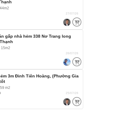
 Thạnh
 44m2
27/07/26
án gấp nhà hẻm 338 Nơ Trang long
 Thạnh
~ 15m2
26/07/26
hẻm 3m Đinh Tiên Hoàng, (Phường Gia
tốt
 59 m2
u
25/07/26