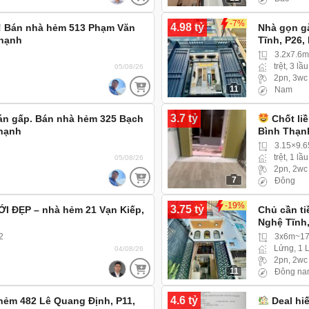
-7%
4.98 tỷ
.! Bán nhà hẻm 513 Phạm Văn
Nhà gọn gà
Thạnh
Tĩnh, P26,
3.2x7.6
trệt, 3 lầu
05/08/26
2pn, 3wc
11
Nam
3.7 tỷ
án gấp. Bán nhà hẻm 325 Bạch
Chốt liề
Thạnh
Bình Thạn
3.15×9.
trệt, 1 lầu
05/08/26
2pn, 2wc
7
Đông
-19%
3.75 tỷ
 ĐẸP – nhà hẻm 21 Vạn Kiếp,
Chủ cần ti
Nghệ Tĩnh,
2
3x6m~17
Lửng, 1 
04/08/26
2pn, 2wc
11
Đông na
4.6 tỷ
hẻm 482 Lê Quang Định, P11,
Deal hi