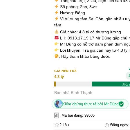
Tầng/lầu: trệt, 2 lầu, diện tích sàn 45
Số phòng: 2pn, 3wc
Hướng: Đông
Vị trí trung tâm Sài Gòn, gần nhiều tu
tâm
Giá chào: 4.8 tỷ có thương lượng
LH:
0913.17.19.17
Mr Dũng gặp chủ 
Mr Dũng có hỗ trợ đàm phán dùm ng
Lời khuyên: Trả giá căn này từ 4.3 tỷ
, Hãy tham khảo bảng dưới.
GIÁ NÊN TRẢ
4.3 tỷ
Môi 
Bán nhà Bình Thạnh
Kiểm chứng thực tế bởi Mr Dũng
Mã bài đăng: 99586
2 Lầu
Đăng ngày: 