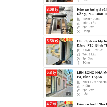
3.68 tỷ
Hẻm xe hơi giá rẻ
Đồng, P13, Bình 
4x5m ~ 20m2
Trệt, 2 Lầu
2pn, 3wc
7
Đông
-5%
5.58 tỷ
Chủ định cư Mỹ b
Đằng, P15, Bình 
3.6x8m ~ 27m2
Trệt, 2 Lầu
3pn,3wc
8
Đông
5.8 tỷ
LÊN SÓNG NHÀ MỚI
P3, Bình Thạnh
5m x 4.2m ~20.2m
2 Lầu
2pn, 2wc
9
Bắc
-7%
4.7 tỷ
Hẻm xe hơi!! Nhà 