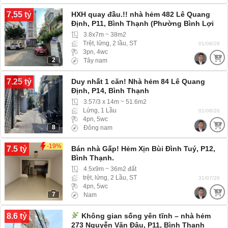
7,55 tỷ
HXH quay đầu.!! nhà hẻm 482 Lê Quang
Định, P11, Bình Thạnh (Phường Bình Lợi
Trung) hẻm Xe hơi, Xe tải ra vào thoải mái
3.8x7m ~ 38m2
Trệt, lửng, 2 lầu, ST
01/08/26
3pn, 4wc
2
Tây nam
7.25 tỷ
Duy nhất 1 căn! Nhà hẻm 84 Lê Quang
Định, P14, Bình Thạnh
3.57/3 x 14m ~ 51.6m2
Lửng, 1 Lầu
01/08/26
4pn, 5wc
8
Đông nam
-19%
7.5 tỷ
Bán nhà Gấp! Hẻm Xịn Bùi Đình Tuý, P12,
Bình Thạnh.
4.5x9m ~ 36m2 đất
trệt, lửng, 2 Lầu, ST
31/07/26
4pn, 5wc
7
Nam
8.6 tỷ
Không gian sống yên tĩnh – nhà hẻm
273 Nguyễn Văn Đậu, P11, Bình Thạnh