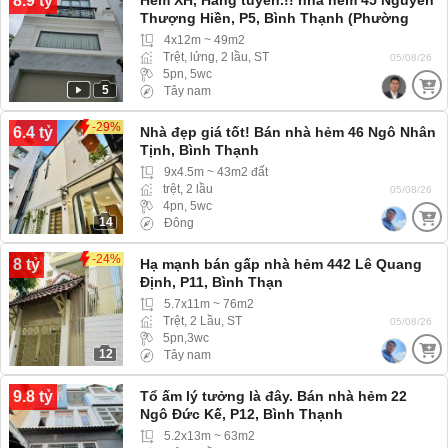
8.9 tỷ
Hẻm XH, Hàng tuyển.!! nhà hẻm 45 Nguyễn
Thượng Hiền, P5, Bình Thạnh (Phường
Bình Lợi Trung) hẻm rộng xe hơi 4 chỗ vào
4x12m ~ 49m2
tới nhà
Trệt, lửng, 2 lầu, ST
05/08/26
5pn, 5wc
5
Tây nam
-29%
6.4 tỷ
Nhà đẹp giá tốt! Bán nhà hẻm 46 Ngô Nhân
Tịnh, Bình Thạnh
9x4.5m ~ 43m2 đất
trệt, 2 lầu
05/08/26
4pn, 5wc
14
Đông
-24%
8 tỷ
Hạ mạnh bán gấp nhà hẻm 442 Lê Quang
Định, P11, Bình Thạn
5.7x11m ~ 76m2
Trệt, 2 Lầu, ST
05/08/26
5pn,3wc
12
Tây nam
9.8 tỷ
Tổ ấm lý tưởng là đây. Bán nhà hẻm 22
Ngô Đức Kế, P12, Bình Thạnh
5.2x13m ~ 63m2