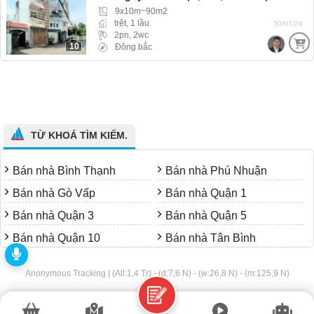
9x10m~90m2
trệt, 1 lầu
30/07/26
2pn, 2wc
10
Đông bắc
TỪ KHOÁ TÌM KIẾM.
Bán nhà Bình Thạnh
Bán nhà Phú Nhuận
Bán nhà Gò Vấp
Bán nhà Quận 1
Bán nhà Quận 3
Bán nhà Quận 5
Bán nhà Quận 10
Bán nhà Tân Bình
Anonymous Tracking | (All:1,4 Tr) - (d:7,6 N) - (w:26,8 N) - (m:125,9 N)