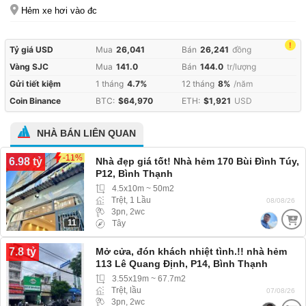
Hẻm xe hơi vào đc
!
Tỷ giá USD
Mua
26,041
Bán
26,241
đồng
Vàng SJC
Mua
141.0
Bán
144.0
tr/lượng
Gửi tiết kiệm
1 tháng
4.7%
12 tháng
8%
/năm
Coin Binance
BTC:
$64,970
ETH:
$1,921
USD
NHÀ BÁN LIÊN QUAN
-11%
6.98 tỷ
Nhà đẹp giá tốt! Nhà hẻm 170 Bùi Đình Túy,
P12, Bình Thạnh
4.5x10m ~ 50m2
Trệt, 1 Lầu
08/08/26
3pn, 2wc
11
Tây
7.8 tỷ
Mở cửa, đón khách nhiệt tình.!! nhà hẻm
113 Lê Quang Định, P14, Bình Thạnh
(Phường Bình Thạnh) hẻm ba gác
3.55x19m ~ 67.7m2
Trệt, lầu
07/08/26
3pn, 2wc