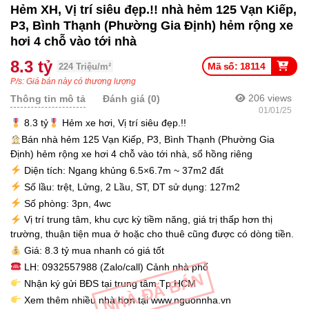
Hẻm XH, Vị trí siêu đẹp.!! nhà hẻm 125 Vạn Kiếp,
P3, Bình Thạnh (Phường Gia Định) hẻm rộng xe
hơi 4 chỗ vào tới nhà
8.3 tỷ
Mã số: 18114
224 Triệu/m²
P/s: Giá bán này có thương lượng
206
views
Thông tin mô tả
Đánh giá (0)
01/01/25
8.3 tỷ
Hẻm xe hơi, Vị trí siêu đẹp.!!
Bán nhà hẻm 125 Vạn Kiếp, P3, Bình Thạnh (Phường Gia
Định) hẻm rộng xe hơi 4 chỗ vào tới nhà, sổ hồng riêng
Diện tích: Ngang khủng 6.5×6.7m ~ 37m2 đất
Số lầu: trệt, Lửng, 2 Lầu, ST, DT sử dụng: 127m2
Số phòng: 3pn, 4wc
Vị trí trung tâm, khu cực kỳ tiềm năng, giá trị thấp hơn thị
trường, thuận tiện mua ở hoặc cho thuê cũng được có dòng tiền.
Giá: 8.3 tỷ mua nhanh có giá tốt
LH: 0932557988 (Zalo/call) Cảnh nhà phố
NHÀ ĐÃ BÁN
Nhận ký gửi BĐS tại trung tâm Tp.HCM
Xem thêm nhiều nhà hơn tại www.nguonnha.vn