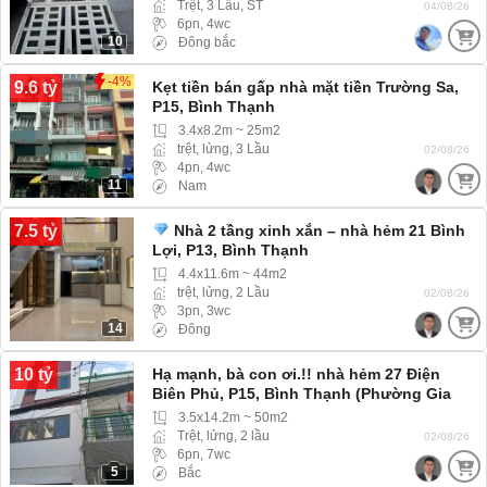
Trệt, 3 Lầu, ST
04/08/26
6pn, 4wc
10
Đông bắc
-4%
9.6 tỷ
Kẹt tiền bán gấp nhà mặt tiền Trường Sa,
P15, Bình Thạnh
3.4x8.2m ~ 25m2
trệt, lửng, 3 Lầu
02/08/26
4pn, 4wc
11
Nam
7.5 tỷ
Nhà 2 tầng xinh xắn – nhà hẻm 21 Bình
Lợi, P13, Bình Thạnh
4.4x11.6m ~ 44m2
trệt, lửng, 2 Lầu
02/08/26
3pn, 3wc
14
Đông
10 tỷ
Hạ mạnh, bà con ơi.!! nhà hẻm 27 Điện
Biên Phủ, P15, Bình Thạnh (Phường Gia
Định) hẻm 3m ba gác ra vào thoải mái
3.5x14.2m ~ 50m2
Trệt, lửng, 2 lầu
02/08/26
6pn, 7wc
5
Bắc