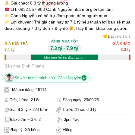
Giá chào: 8.3 tỷ thương lượng
LH:
0932.557.988
Cảnh Nguyễn nhà môi giới tận tâm
Cảnh Nguyễn có hỗ trợ đàm phán dùm người mua.
Lời khuyên: Trả giá căn này từ 7.1 tỷ nếu thuận lợi bạn sẽ mua
được khoảng 7.3 tỷ đến 7.9 tỷ đó
, Hãy tham khảo bảng dưới.
Đây là giá gì?
VÙNG MUA TỐT
GIÁ NÊN TRẢ
GIÁ CHÀO
7.3 tỷ - 7.9 tỷ
7.1 tỷ
8.3 tỷ
Môi giới hỗ trợ đàm phán
Bán nhà Bình Thạnh
"Đã xác minh chính chủ" Cảnh Nguyễn
Mã bài đăng: 18114
Trệt, Lửng, 2 Lầu
Đăng ngày: 23/09/25
Giá: 8.3 tỷ ~ 224 tr/m²
Trước đó rao 8.3 tỷ
6.5x6.7m ~ 37m2
3pn, 4wc
Pháp lý: Sổ hồng
Đông