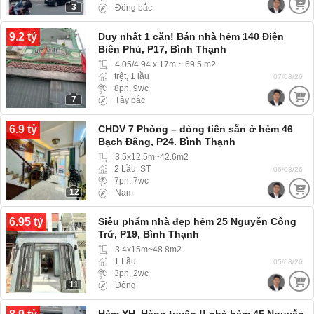
3
Đông bắc
9.2 tỷ
Duy nhất 1 căn! Bán nhà hẻm 140 Điện
Biên Phủ, P17, Bình Thạnh
4.05/4.94 x 17m ~ 69.5 m2
trệt, 1 lầu
07/08/26
8pn, 9wc
7
Tây bắc
6.9 tỷ
CHDV 7 Phòng – dòng tiền sẵn ở hẻm 46
Bạch Đằng, P24. Bình Thạnh
3.5x12.5m~42.6m2
2 Lầu, ST
06/08/26
7pn, 7wc
12
Nam
6.95 tỷ
Siêu phẩm nhà đẹp hẻm 25 Nguyễn Công
Trứ, P19, Bình Thạnh
3.4x15m~48.8m2
1 Lầu
05/08/26
3pn, 2wc
11
Đông