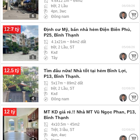
4.6x12.1m ~ 64m2
trệt, 2 Lầu
06/08/26
4pn, 3wc
6
Đông nam
12.7 tỷ
Định cư Mỹ, bán nhà hẻm Điện Biên Phủ,
P25, Bình Thạnh
4.1x21m ~ 84m2 đất
trệt, 2 Lầu, ST
05/08/26
Kxđ
1
Tây
12.5 tỷ
Tìm đâu nữa! Nhà tốt tại hẻm Bình Lợi,
P13, Bình Thạnh.
5x17m ~ 89m2 đất
trệt, 2 Lầu, ST
02/08/26
Kxđ
4
Đông nam
12 tỷ
MT KD giá rẻ.!! Nhà MT Vũ Ngọc Phan, P13,
Bình Thạnh
4x10.5m ~ 45m2
Trệt, 3 lầu, ST
02/08/26
4pn, 4wc
7