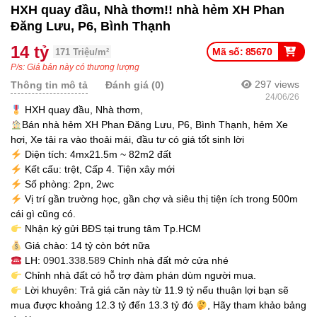
HXH quay đầu, Nhà thơm!! nhà hẻm XH Phan
Đăng Lưu, P6, Bình Thạnh
14 tỷ
Mã số: 85670
171 Triệu/m²
P/s: Giá bán này có thương lượng
297
views
Thông tin mô tả
Đánh giá (0)
24/06/26
HXH quay đầu, Nhà thơm,
Bán nhà hẻm XH Phan Đăng Lưu, P6, Bình Thạnh, hẻm Xe
hơi, Xe tải ra vào thoải mái, đầu tư có giá tốt sinh lời
Diện tích: 4mx21.5m ~ 82m2 đất
Kết cấu: trệt, Cấp 4. Tiện xây mới
Số phòng: 2pn, 2wc
Vị trí gần trường học, gần chợ và siêu thị tiện ích trong 500m
cái gì cũng có.
Nhận ký gửi BĐS tại trung tâm Tp.HCM
Giá chào: 14 tỷ còn bớt nữa
LH:
0901.338.589
Chỉnh nhà đất mở cửa nhé
Chỉnh nhà đất có hỗ trợ đàm phán dùm người mua.
Lời khuyên: Trả giá căn này từ 11.9 tỷ nếu thuận lợi bạn sẽ
mua được khoảng 12.3 tỷ đến 13.3 tỷ đó
, Hãy tham khảo bảng