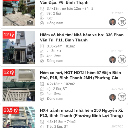
Văn Đậu, P6, Bình Thạnh
3.4x13m, nở hậu 12m ~ 84m2
trệt, 2 lầu
31/07/26
Kxđ
7
Đông nam
12 tỷ
Hiếm có khó tìm! Nhà hẻm xe hơi 336 Phan
Văn Trị, P11, Bình Thạnh
3.06x24m ~ 81m2
2 Lầu, ST
31/07/26
4pn, 3wc
11
Đông nam
12 tỷ
Hẻm xe hơi, HOT HOT.!! hẻm 57 Điện Biên
Phủ, P15, Bình Thạnh 2MH (Phường Gia
Định) hẻm rộng xe hơi 4 chỗ vào tới nhà
4.2x18m ~ 102m2
trệt, 2 lầu, ST
31/07/26
4pn, 5wc
5
Đông nam
13.5 tỷ
HXH tránh nhau.!! nhà hẻm 250 Nguyễn Xí,
P13, Bình Thạnh (Phường Bình Lợi Trung)
Xe Hơi tới tận nơi
4.3x16.8m ~ 74m2
Trệt, 2 lầu, ST
29/07/26