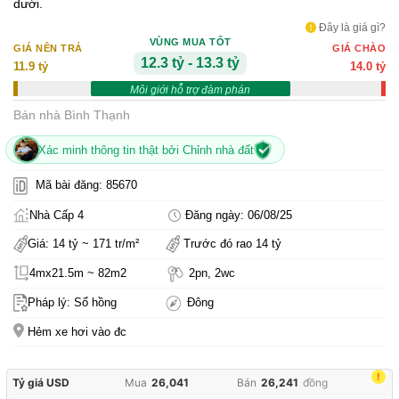
dưới.
Đây là giá gì?
VÙNG MUA TỐT
GIÁ NÊN TRẢ
GIÁ CHÀO
12.3 tỷ - 13.3 tỷ
11.9 tỷ
14.0 tỷ
Môi giới hỗ trợ đàm phán
Bán nhà Bình Thạnh
Xác minh thông tin thật bởi Chỉnh nhà đất
Mã bài đăng: 85670
Nhà Cấp 4
Đăng ngày: 06/08/25
Giá: 14 tỷ ~ 171 tr/m²
Trước đó rao 14 tỷ
4mx21.5m ~ 82m2
2pn, 2wc
Pháp lý: Sổ hồng
Đông
Hẻm xe hơi vào đc
!
Tỷ giá USD
Mua
26,041
Bán
26,241
đồng