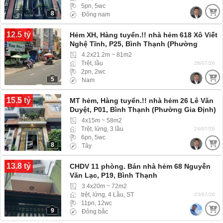
5pn, 5wc
8
Đông nam
12.5 tỷ
Hẻm XH, Hàng tuyển.!! nhà hẻm 618 Xô Viết
Nghệ Tĩnh, P25, Bình Thạnh (Phường
Thạnh Mỹ Tây) hẻm rộng xe hơi 4 chỗ vào
4.2x21.2m ~ 81m2
tới nhà
Trệt, lầu
26/07/26
2pn, 2wc
5
Nam
15.5 tỷ
MT hẻm, Hàng tuyển.!! nhà hẻm 26 Lê Văn
Duyệt, P01, Bình Thạnh (Phường Gia Định)
4x15m ~ 58m2
Trệt, lửng, 3 lầu
24/07/26
6pn, 5wc
8
Tây
13.8 tỷ
CHDV 11 phòng. Bán nhà hẻm 68 Nguyễn
Văn Lạc, P19, Bình Thạnh
3.4x20m ~ 72m2
trệt, lửng, 4 Lầu, ST
23/07/26
11pn, 12wc
9
Đông bắc