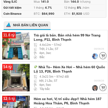
Vàng SJC
Mua
141.0
Bán
144.0
tr/lượng
Gửi tiết kiệm
1 tháng
4.7%
12 tháng
8%
/năm
Coin Binance
BTC:
$64,990
ETH:
$1,920
USD
NHÀ BÁN LIÊN QUAN
11.8 tỷ
Trả giá là bán. Bán nhà hẻm 99 Nơ Trang
Long, P11, Bình Thạnh
4.4x12m ~ 57m2
Trệt, 2 Lầu, ST
08/08/26
4pn, 3wc
9
Bắc
14 tỷ
Nhà To– Hẻm Xe Hơi – Nhà hẻm 60 Quốc
Lộ 13, P26, Bình Thạnh
4.3x22.5m ~ 97m2 đất
trệt, 2 Lầu, ST
06/08/26
4pn, 5wc
8
Tây bắc
12.5 tỷ
Hẻm xe hơi, Vị trí siêu đẹp!! Nhà hẻm 187
Hoàng Hoa Thám, P6, Bình Thạnh