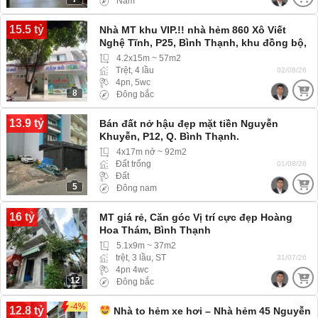
Nam
15.5 tỷ
Nhà MT khu VIP.!! nhà hẻm 860 Xô Viết
Nghệ Tĩnh, P25, Bình Thạnh, khu đồng bộ,
dân trí cao
4.2x15m ~ 57m2
Trệt, 4 lầu
02/08/26
4pn, 5wc
8
Đông bắc
13.9 tỷ
Bán đất nở hậu đẹp mặt tiền Nguyễn
Khuyễn, P12, Q. Bình Thạnh.
4x17m nở ~ 92m2
Đất trống
01/08/26
Đất
5
Đông nam
16 tỷ
MT giá rẻ, Căn góc Vị trí cực đẹp Hoàng
Hoa Thám, Bình Thạnh
5.1x9m ~ 37m2
trệt, 3 lầu, ST
31/07/26
4pn 4wc
12
Đông bắc
-4%
12.8 tỷ
Nhà to hẻm xe hơi – Nhà hẻm 45 Nguyễn