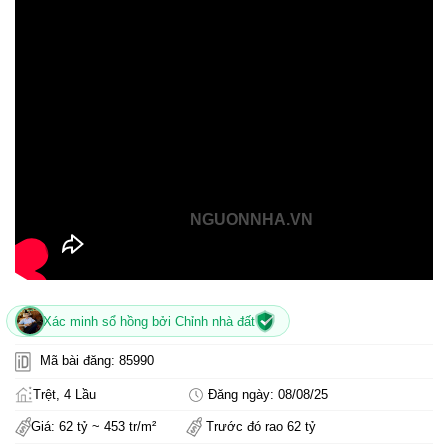
NGUONNHA.VN
Xác minh sổ hồng bởi Chỉnh nhà đất
Mã bài đăng: 85990
Trệt, 4 Lầu
Đăng ngày: 08/08/25
Giá: 62 tỷ ~ 453 tr/m²
Trước đó rao 62 tỷ