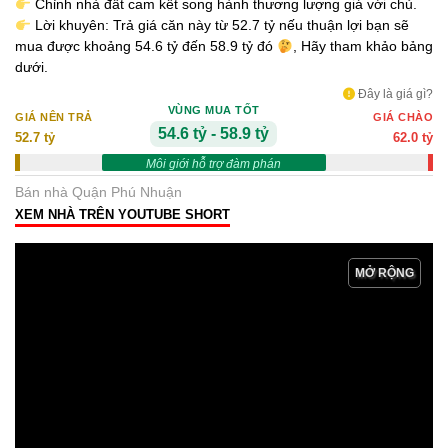
Chỉnh nhà đất cam kết song hành thương lượng giá với chủ.
Lời khuyên: Trả giá căn này từ 52.7 tỷ nếu thuận lợi bạn sẽ
mua được khoảng 54.6 tỷ đến 58.9 tỷ đó
, Hãy tham khảo bảng
dưới.
Đây là giá gì?
VÙNG MUA TỐT
GIÁ NÊN TRẢ
GIÁ CHÀO
54.6 tỷ - 58.9 tỷ
52.7 tỷ
62.0 tỷ
Môi giới hỗ trợ đàm phán
Bán nhà Quận Phú Nhuận
XEM NHÀ TRÊN YOUTUBE SHORT
MỞ RỘNG
NGUONNHA.VN