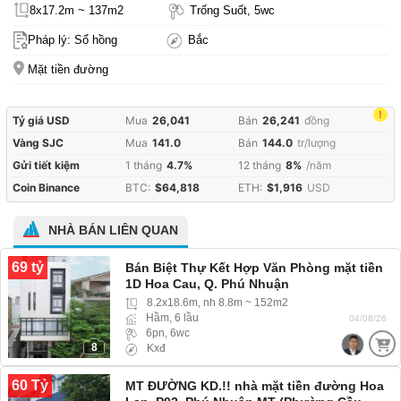
8x17.2m ~ 137m2
Trống Suốt, 5wc
Pháp lý: Sổ hồng
Bắc
Mặt tiền đường
!
Tỷ giá USD
Mua
26,041
Bán
26,241
đồng
Vàng SJC
Mua
141.0
Bán
144.0
tr/lượng
Gửi tiết kiệm
1 tháng
4.7%
12 tháng
8%
/năm
Coin Binance
BTC:
$64,818
ETH:
$1,916
USD
NHÀ BÁN LIÊN QUAN
69 tỷ
Bán Biệt Thự Kết Hợp Văn Phòng mặt tiền
1D Hoa Cau, Q. Phú Nhuận
8.2x18.6m, nh 8.8m ~ 152m2
Hầm, 6 lầu
04/08/26
6pn, 6wc
8
Kxđ
60 Tỷ
MT ĐƯỜNG KD.!! nhà mặt tiền đường Hoa