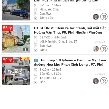
Lan, P02, Phú Nhuận MT (Phường Cầu
Kiệu) MT đường lớn
8x18m ~ 144m2
Hầm, trệt, 2 lầu
25/06/26
5pn, 5wc
4
Đông bắc
55 tỷ
DT KHỦNG!!! Hẻm xe hơi tránh, sát mặt tiền
Hoàng Văn Thụ, P8, Phú Nhuận (Phường
Phú Nhuận)
12.7x25m~244.5m2
trệt, Hầm,trệt, lửng, 2 lầu, ST
06/09/25
5pn, 4wc
8
Đông
-14%
50 tỷ
Thu nhập 1.8 tỷ/năm – Bán nhà Mặt Tiền
đường Hoa khu Phan Xích Long , P7, Phú
Nhuận MT CHDV
8x16m ~ 128m2
Đã bán
Bán Hầm, 3 Lầu
01/01/25
12 phòng CHDV
4
Bắc