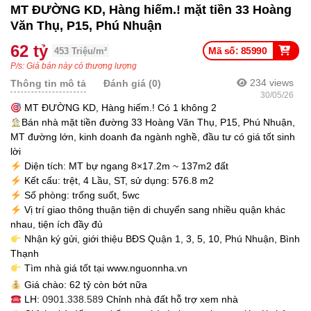
MT ĐƯỜNG KD, Hàng hiếm.! mặt tiền 33 Hoàng
Văn Thụ, P15, Phú Nhuận
62 tỷ
Mã số: 85990
453 Triệu/m²
P/s: Giá bán này có thương lượng
234
views
Thông tin mô tả
Đánh giá (0)
30/05/26
MT ĐƯỜNG KD, Hàng hiếm.! Có 1 không 2
Bán nhà mặt tiền đường 33 Hoàng Văn Thụ, P15, Phú Nhuận,
MT đường lớn, kinh doanh đa ngành nghề, đầu tư có giá tốt sinh
lời
Diện tích: MT bự ngang 8×17.2m ~ 137m2 đất
Kết cấu: trệt, 4 Lầu, ST, sử dụng: 576.8 m2
Số phòng: trống suốt, 5wc
Vị trí giao thông thuận tiện di chuyển sang nhiều quận khác
nhau, tiện ích đầy đủ
Nhận ký gửi, giới thiệu BĐS Quận 1, 3, 5, 10, Phú Nhuận, Bình
Thạnh
Tìm nhà giá tốt tại www.nguonnha.vn
Giá chào: 62 tỷ còn bớt nữa
LH:
0901.338.589
Chỉnh nhà đất hỗ trợ xem nhà