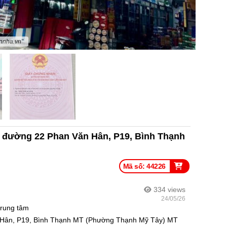
nnha.vn"
 đường 22 Phan Văn Hân, P19, Bình Thạnh
Mã số: 44226
334
views
24/05/26
trung tâm
 Hân, P19, Bình Thạnh MT (Phường Thạnh Mỹ Tây) MT