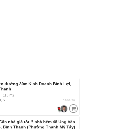
iền đường 30m Kinh Doanh Bình Lợi,
 Thạnh
~ 113 m2
u, ST
03/08/26
 Căn nhà giá tốt.!! nhà hẻm 48 Ung Văn
5, Bình Thạnh (Phường Thạnh Mỹ Tây)