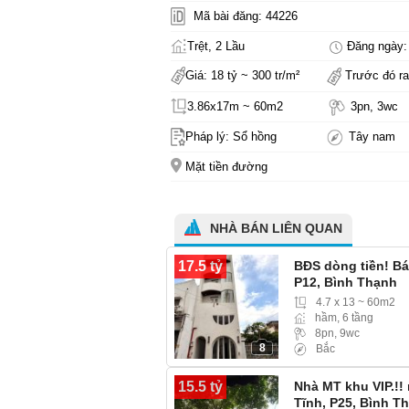
Mã bài đăng: 44226
Trệt, 2 Lầu
Đăng ngày: 
Giá: 18 tỷ ~ 300 tr/m²
Trước đó ra
3.86x17m ~ 60m2
3pn, 3wc
Pháp lý: Sổ hồng
Tây nam
Mặt tiền đường
NHÀ BÁN LIÊN QUAN
17.5 tỷ
BĐS dòng tiền! B
P12, Bình Thạnh
4.7 x 13 ~ 60m2
hầm, 6 tầng
8pn, 9wc
8
Bắc
15.5 tỷ
Nhà MT khu VIP.!!
Tĩnh, P25, Bình Th