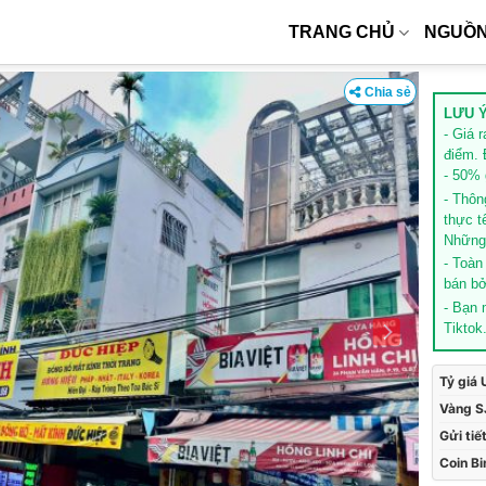
TRANG CHỦ
NGUỒN
Chia sẻ
LƯU Ý
- Giá 
điểm. 
- 50% g
- Thôn
thực t
Những 
- Toàn
bán bở
- Bạn
Tiktok
Tỷ giá
Vàng S
Gửi tiế
Coin B