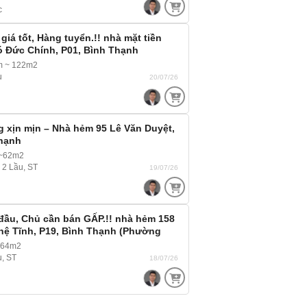
c
iá tốt, Hàng tuyển.!! nhà mặt tiền
 Đức Chính, P01, Bình Thạnh
a Định) mặt tiền đường giá rẻ
m ~ 122m2
u
20/07/26
 xịn mịn – Nhà hẻm 95 Lê Văn Duyệt,
Thạnh
~62m2
, 2 Lầu, ST
19/07/26
đầu, Chủ cần bán GẤP.!! nhà hẻm 158
hệ Tĩnh, P19, Bình Thạnh (Phường
ây) , hẻm Xe hơi, Xe tải ra vào thoải
 64m2
u, ST
18/07/26