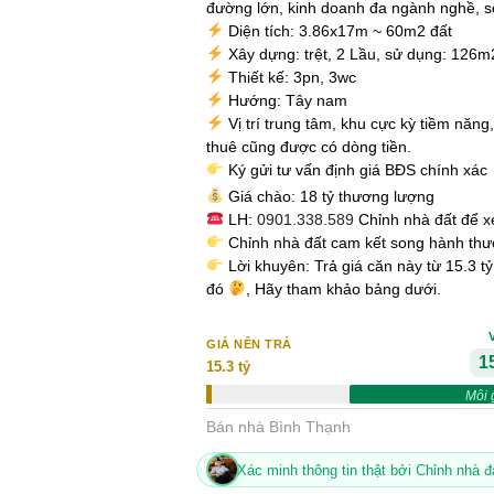
đường lớn, kinh doanh đa ngành nghề, s
Diện tích: 3.86x17m ~ 60m2 đất
Xây dựng: trệt, 2 Lầu, sử dụng: 126m
Thiết kế: 3pn, 3wc
Hướng: Tây nam
Vị trí trung tâm, khu cực kỳ tiềm năng,
thuê cũng được có dòng tiền.
Ký gửi tư vấn định giá BĐS chính xác
Giá chào: 18 tỷ thương lượng
LH:
0901.338.589
Chỉnh nhà đất để 
Chỉnh nhà đất cam kết song hành thươ
Lời khuyên: Trả giá căn này từ 15.3 t
đó
, Hãy tham khảo bảng dưới.
GIÁ NÊN TRẢ
15
15.3 tỷ
Môi 
Bán nhà Bình Thạnh
Xác minh thông tin thật bởi Chỉnh nhà đ