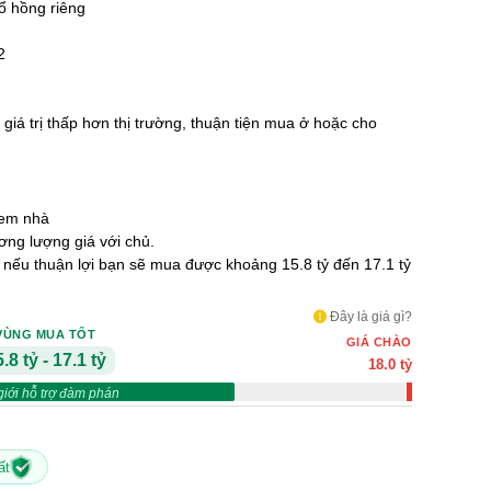
ổ hồng riêng
2
 giá trị thấp hơn thị trường, thuận tiện mua ở hoặc cho
xem nhà
ng lượng giá với chủ.
ỷ nếu thuận lợi bạn sẽ mua được khoảng 15.8 tỷ đến 17.1 tỷ
Đây là giá gì?
VÙNG MUA TỐT
GIÁ CHÀO
.8 tỷ - 17.1 tỷ
18.0 tỷ
giới hỗ trợ đàm phán
ất