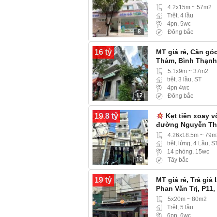
4.2x15m ~ 57m2
Trệt, 4 lầu
4pn, 5wc
8
Đông bắc
16 tỷ
MT giá rẻ, Căn gó
Thám, Bình Thạnh
5.1x9m ~ 37m2
trệt, 3 lầu, ST
4pn 4wc
12
Đông bắc
19.8 tỷ
Kẹt tiền xoay v
đường Nguyễn Thư
4.26x18.5m ~ 79m
trệt, lửng, 4 Lầu, S
14 phòng, 15wc
10
Tây bắc
19 tỷ
MT giá rẻ, Trả giá
Phan Văn Trị, P11
Cộng đồng cư dân
5x20m ~ 80m2
Trệt, 5 lầu
6pn, 6wc