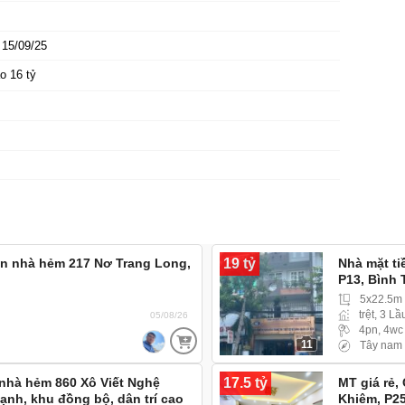
15/09/25
o 16 tỷ
19 tỷ
án nhà hẻm 217 Nơ Trang Long,
Nhà mặt t
P13, Bình
5x22.5m 
trệt, 3 Lầ
05/08/26
4pn, 4wc
11
Tây nam
17.5 tỷ
 nhà hẻm 860 Xô Viết Nghệ
MT giá rẻ,
ạnh, khu đồng bộ, dân trí cao
Khiêm, P2