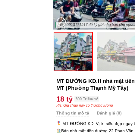
"Gọi 0913171917 để ký gửi nhà bán cho nguo
MT ĐƯỜNG KD.!! nhà mặt tiền
MT (Phường Thạnh Mỹ Tây)
18 tỷ
300 Triệu/m²
P/s: Giá chào này có thương lượng
Thông tin mô tả
Đánh giá (0)
MT ĐƯỜNG KD, Vị trí siêu đẹp ngay 
Bán nhà mặt tiền đường 22 Phan Văn