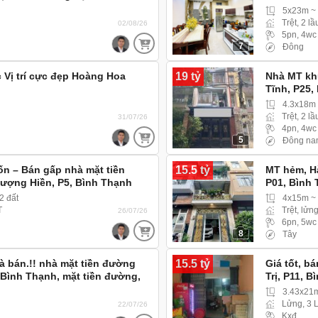
mặt tiền 
5x23m ~
Trệt, 2 lầ
02/08/26
5pn, 4wc
7
Đông
19 tỷ
c Vị trí cực đẹp Hoàng Hoa
Nhà MT khu
Tĩnh, P25
khu đồng 
4.3x18m
Trệt, 2 lầ
31/07/26
4pn, 4wc
5
Đông na
15.5 tỷ
ốn – Bán gấp nhà mặt tiền
MT hẻm, Hà
ợng Hiền, P5, Bình Thạnh
P01, Bình
2 đất
4x15m ~
T
Trệt, lửng
26/07/26
6pn, 5wc
8
Tây
15.5 tỷ
 là bán.!! nhà mặt tiền đường
Giá tốt, b
, Bình Thạnh, mặt tiền đường,
Trị, P11, B
 hiện hữu
3.43x21
Lửng, 3 
22/07/26
Kxđ