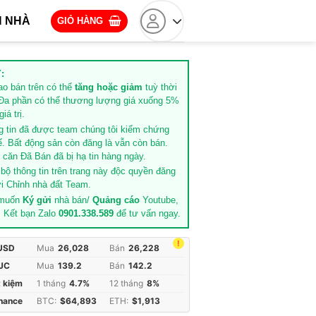
 NHÀ
GIỎ HÀNG
:
rao bán trên có thể
tăng hoặc giảm
tuỳ thời
Đa phần có thể thương lượng giá xuống 5%
iá trị.
g tin đã được team chúng tôi kiểm chứng
ế. Bất động sản còn đăng là vẫn còn bán.
căn Đã Bán đã bị hạ tin hàng ngày.
 bộ thông tin trên trang này độc quyền đăng
i Chỉnh nhà đất Team.
 muốn
Ký gửi
nhà bán/
Quảng cáo
Youtube,
. Kết bạn Zalo
0901.338.589
để tư vấn ngay.
!
 USD
Mua
26,028
Bán
26,228
JC
Mua
139.2
Bán
142.2
t kiệm
1 tháng
4.7%
12 tháng
8%
inance
BTC:
$64,893
ETH:
$1,913