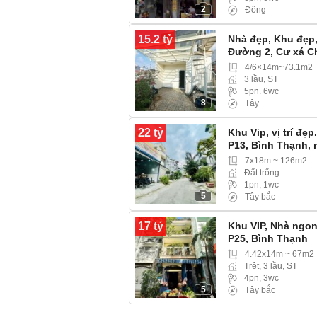
2
Đông
15.2 tỷ
Nhà đẹp, Khu đẹp,
Đường 2, Cư xá C
4/6×14m~73.1m2
3 lầu, ST
5pn. 6wc
8
Tây
22 tỷ
Khu Vip, vị trí đẹ
P13, Bình Thạnh, 
7x18m ~ 126m2
Đất trống
1pn, 1wc
5
Tây bắc
17 tỷ
Khu VIP, Nhà ngon
P25, Bình Thạnh
4.42x14m ~ 67m2
Trệt, 3 lầu, ST
4pn, 3wc
5
Tây bắc