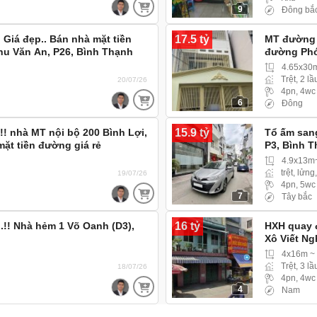
9
Đông bắ
17.5 tỷ
 Giá đẹp.. Bán nhà mặt tiền
MT đường g
hu Văn An, P26, Bình Thạnh
đường Phó
(Phường Gi
4.65x30
Trệt, 2 lầ
20/07/26
4pn, 4wc
6
Đông
15.9 tỷ
p.!! nhà MT nội bộ 200 Bình Lợi,
Tổ ấm sang
mặt tiền đường giá rẻ
P3, Bình 
4.9x13m
trệt, lửng
19/07/26
4pn, 5wc
7
Tây bắc
16 tỷ
.!! Nhà hẻm 1 Võ Oanh (D3),
HXH quay 
Xô Viết Ng
Thạnh Mỹ T
4x16m ~
mái
Trệt, 3 lầ
18/07/26
4pn, 4wc
4
Nam