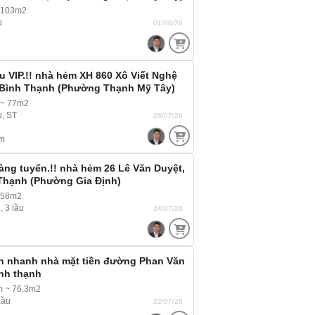
đường
 103m2
u
01/08/26
 VIP.!! nhà hẻm XH 860 Xô Viết Nghệ
, Bình Thạnh (Phường Thạnh Mỹ Tây)
bộ
 ~ 77m2
u, ST
28/07/26
m
ng tuyển.!! nhà hẻm 26 Lê Văn Duyệt,
 Thạnh (Phường Gia Định)
 58m2
, 3 lầu
24/07/26
án nhanh nhà mặt tiền đường Phan Văn
ình thạnh
m ~ 76.3m2
Lầu
22/07/26