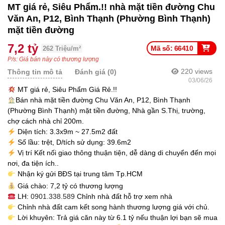
MT giá rẻ, Siêu Phẩm.!! nhà mặt tiền đường Chu
Văn An, P12, Bình Thạnh (Phường Bình Thạnh)
mặt tiền đường
7,2 tỷ
Mã số: 66410
262 Triệu/m²
P/s: Giá bán này có thương lượng
220
views
Thông tin mô tả
Đánh giá (0)
03/06/26
MT giá rẻ, Siêu Phẩm Giá Rẻ.!!
Bán nhà mặt tiền đường Chu Văn An, P12, Bình Thạnh
(Phường Bình Thạnh) mặt tiền đường, Nhà gần S.Thị, trường,
chợ cách nhà chỉ 200m.
Diện tích: 3.3x9m ~ 27.5m2 đất
Số lầu: trệt, D/tích sử dụng: 39.6m2
Vị trí Kết nối giao thông thuận tiện, dễ dàng di chuyển đến mọi
nơi, đa tiện ích..
Nhận ký gửi BĐS tại trung tâm Tp.HCM
Giá chào: 7,2 tỷ có thương lượng
LH:
0901.338.589
Chỉnh nhà đất hỗ trợ xem nhà
Chỉnh nhà đất cam kết song hành thương lượng giá với chủ.
Lời khuyên: Trả giá căn này từ 6.1 tỷ nếu thuận lợi bạn sẽ mua