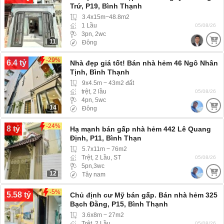
Trứ, P19, Bình Thạnh
3.4x15m~48.8m2
1 Lầu
05/08/26
3pn, 2wc
11
Đông
-29%
6.4 tỷ
Nhà đẹp giá tốt! Bán nhà hẻm 46 Ngô Nhân
Tịnh, Bình Thạnh
9x4.5m ~ 43m2 đất
trệt, 2 lầu
05/08/26
4pn, 5wc
14
Đông
-24%
8 tỷ
Hạ mạnh bán gấp nhà hẻm 442 Lê Quang
Định, P11, Bình Thạn
5.7x11m ~ 76m2
Trệt, 2 Lầu, ST
05/08/26
5pn,3wc
12
Tây nam
-5%
5.58 tỷ
Chủ định cư Mỹ bán gấp. Bán nhà hẻm 325
Bạch Đằng, P15, Bình Thạnh
3.6x8m ~ 27m2
Trệt, 2 Lầu
05/08/26