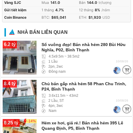
Vàng SJC
Mua
141.0
Bán
144.0
tr/lượng
Gửi tiết kiệm
1 tháng
4.7%
12 tháng
8%
/năm
Coin Binance
BTC:
$65,041
ETH:
$1,920
USD
NHÀ BÁN LIÊN QUAN
6.2 tỷ
Sổ vuông đẹp! Bán nhà hẻm 280 Bùi Hữu
Nghĩa, P02, Bình Thạnh
4.5x9.5m ~ 38.5m2
1 Lầu
10/08/26
2pn, 2wc
4
Đông nam
8.4 tỷ
Chủ bán gấp nhà hẻm 58 Phan Chu Trinh,
P24, Bình Thạnh
3.6x11.5m ~ 43m2
2 Lầu, ST
10/08/26
4pn, 3wc
11
Nam
-14%
6.25 tỷ
Hẻm xe hơi, giá rẻ.! Bán nhà hẻm 395 Lê
Quang Định, P5, Bình Thạnh