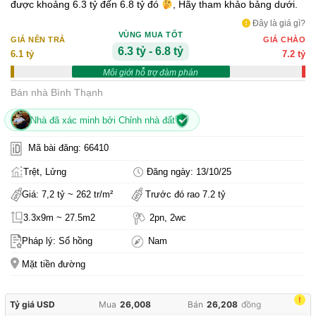
được khoảng 6.3 tỷ đến 6.8 tỷ đó
, Hãy tham khảo bảng dưới.
Đây là giá gì?
VÙNG MUA TỐT
GIÁ NÊN TRẢ
GIÁ CHÀO
6.3 tỷ - 6.8 tỷ
6.1 tỷ
7.2 tỷ
Môi giới hỗ trợ đàm phán
Bán nhà Bình Thạnh
Nhà đã xác minh bởi Chỉnh nhà đất
Mã bài đăng: 66410
Trệt, Lửng
Đăng ngày: 13/10/25
Giá: 7,2 tỷ ~ 262 tr/m²
Trước đó rao 7.2 tỷ
3.3x9m ~ 27.5m2
2pn, 2wc
Pháp lý: Sổ hồng
Nam
Mặt tiền đường
!
Tỷ giá USD
Mua
26,008
Bán
26,208
đồng