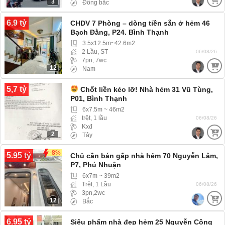
3
Đông bắc
6.9 tỷ
CHDV 7 Phòng – dòng tiền sẵn ở hẻm 46
Bạch Đằng, P24. Bình Thạnh
3.5x12.5m~42.6m2
2 Lầu, ST
06/08/26
7pn, 7wc
12
Nam
5,7 tỷ
Chốt liền kẻo lỡ! Nhà hẻm 31 Vũ Tùng,
P01, Bình Thạnh
6x7.5m ~ 46m2
trệt, 1 lầu
06/08/26
Kxđ
2
Tây
-8%
5.95 tỷ
Chủ cần bán gấp nhà hẻm 70 Nguyễn Lâm,
P7, Phú Nhuận
6x7m ~ 39m2
Trệt, 1 Lầu
06/08/26
3pn,2wc
12
Bắc
6.95 tỷ
Siêu phẩm nhà đẹp hẻm 25 Nguyễn Công