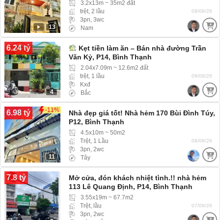
3.2x13m ~ 35m2 đất
trệt, 2 lầu
09/08/26
3pn, 3wc
13
Nam
6.24 tỷ
Kẹt tiền làm ăn – Bán nhà đường Trần
Văn Kỷ, P14, Bình Thạnh
2.04x7.09m ~ 12.6m2 đất
trệt, 1 lầu
09/08/26
Kxđ
4
Bắc
-11%
6.98 tỷ
Nhà đẹp giá tốt! Nhà hẻm 170 Bùi Đình Túy,
P12, Bình Thạnh
4.5x10m ~ 50m2
Trệt, 1 Lầu
08/08/26
3pn, 2wc
11
Tây
7.8 tỷ
Mở cửa, đón khách nhiệt tình.!! nhà hẻm
113 Lê Quang Định, P14, Bình Thạnh
(Phường Bình Thạnh) hẻm ba gác
3.55x19m ~ 67.7m2
Trệt, lầu
07/08/26
3pn, 2wc