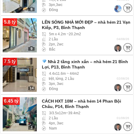
3pn,3wc
8
Đông
5.8 tỷ
LÊN SÓNG NHÀ MỚI ĐẸP – nhà hẻm 21 Vạn
Kiếp, P3, Bình Thạnh
5m x 4.2m ~20.2m2
2 Lầu
04/08/26
2pn, 2wc
9
Bắc
7.5 tỷ
Nhà 2 tầng xinh xắn – nhà hẻm 21 Bình
Lợi, P13, Bình Thạnh
4.4x11.6m ~ 44m2
trệt, lửng, 2 Lầu
02/08/26
3pn, 3wc
14
Đông
6.45 tỷ
CÁCH HXT 10M – nhà hẻm 14 Phan Bội
Châu, P14, Bình Thạnh
3/3.5x12m~39.4m2
2 Lầu
01/08/26
4pn, 3wc
3
Nam