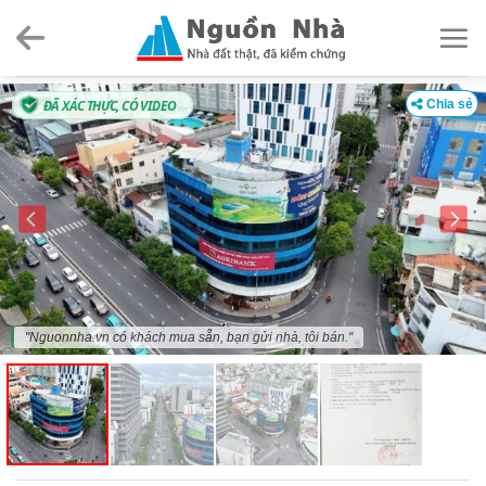
Skip
to
content
ĐÃ XÁC THỰC, CÓ VIDEO
Chia sẻ
"Nguonnha.vn có khách mua sẵn, bạn gửi nhà, tôi bán."