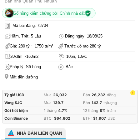
Bán nhà Quận Phú Nhuận
Sổ hồng kiểm chứng bởi Chỉnh nhà đất
Mã bài đăng: 73704
Hầm, Trệt, 5 Lầu
Đăng ngày: 18/08/25
Giá: 280 tỷ ~ 1750 tr/m²
Trước đó rao 280 tỷ
20x8m ~160m2
10pn, 10wc
Pháp lý: Sổ hồng
Bắc
Mặt tiền đường
!
Tỷ giá USD
Mua
26,032
Bán
26,232
đồng
Vàng SJC
Mua
139.7
Bán
142.7
tr/lượng
Gửi tiết kiệm
1 tháng
4.7%
12 tháng
8%
/năm
Coin Binance
BTC:
$64,602
ETH:
$1,907
USD
NHÀ BÁN LIÊN QUAN