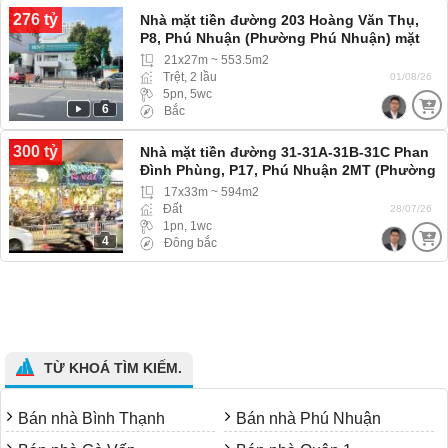
276 tỷ
Nhà mặt tiền đường 203 Hoàng Văn Thụ,
P8, Phú Nhuận (Phường Phú Nhuận) mặt
tiền đường lớn
21x27m ~ 553.5m2
Trệt, 2 lầu
01/08/26
5pn, 5wc
6
Bắc
300 tỷ
Nhà mặt tiền đường 31-31A-31B-31C Phan
Đình Phùng, P17, Phú Nhuận 2MT (Phường
Cầu Kiệu) , MT đường lớn, kinh doanh đa
17x33m ~ 594m2
ngành nghề
Đất
28/07/26
1pn, 1wc
4
Đông bắc
TỪ KHOÁ TÌM KIẾM.
Bán nhà Bình Thạnh
Bán nhà Phú Nhuận