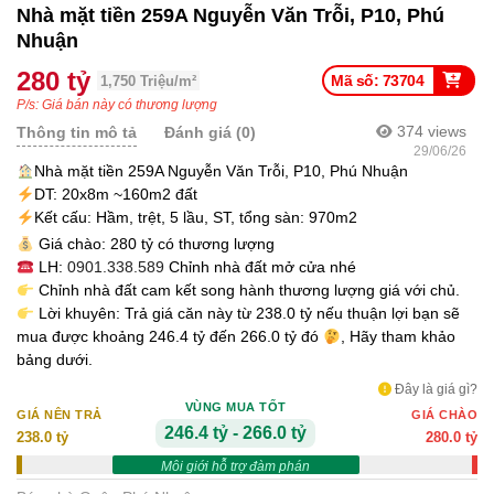
Nhà mặt tiền 259A Nguyễn Văn Trỗi, P10, Phú
Nhuận
280 tỷ
Mã số: 73704
1,750 Triệu/m²
P/s: Giá bán này có thương lượng
374
views
Thông tin mô tả
Đánh giá (0)
29/06/26
Nhà mặt tiền 259A Nguyễn Văn Trỗi, P10, Phú Nhuận
DT: 20x8m ~160m2 đất
Kết cấu: Hầm, trệt, 5 lầu, ST, tổng sàn: 970m2
Giá chào: 280 tỷ có thương lượng
LH:
0901.338.589
Chỉnh nhà đất mở cửa nhé
Chỉnh nhà đất cam kết song hành thương lượng giá với chủ.
Lời khuyên: Trả giá căn này từ 238.0 tỷ nếu thuận lợi bạn sẽ
mua được khoảng 246.4 tỷ đến 266.0 tỷ đó
, Hãy tham khảo
bảng dưới.
Đây là giá gì?
VÙNG MUA TỐT
GIÁ NÊN TRẢ
GIÁ CHÀO
246.4 tỷ - 266.0 tỷ
238.0 tỷ
280.0 tỷ
Môi giới hỗ trợ đàm phán