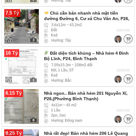
7
Hướng: Tây
7.5 Tỷ
Chủ cần bán nhanh nhà mặt tiền
đường Đường 6, Cư xá Chu Văn An, P26,
…
3.6x12m ~ 43.2m2
Đất
02/07/26
Kxđ
3
Hướng: Tây
16 Tỷ
Đất diện tích khủng – Nhà hẻm 4 Đinh
Bộ Lĩnh, P24, Bình Thạnh
7.05x15.3m ~ 108m2 đất
trệt, 1 Lầu, ST
02/07/26
Kxđ
1
Hướng: Bắc
6.15 Tỷ
Nhà ngon.. Bán nhà hẻm 201 Nguyễn Xí,
P26,(Phường Bình Thạnh)
4x11m ~ 45 m2
1 Lầu
02/07/26
2pn, 2wc
8
Hướng: Đông nam
9.25 Tỷ
Nhà rất đẹp! Bán nhà hẻm 206 Lê Quang