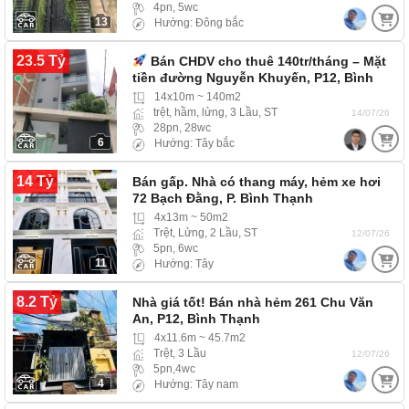
4pn, 5wc
13
Hướng: Đông bắc
23.5 Tỷ
Bán CHDV cho thuê 140tr/tháng – Mặt
tiền đường Nguyễn Khuyến, P12, Bình
Thạnh
14x10m ~ 140m2
trệt, hầm, lửng, 3 Lầu, ST
14/07/26
28pn, 28wc
6
Hướng: Tây bắc
14 Tỷ
Bán gấp. Nhà có thang máy, hẻm xe hơi
72 Bạch Đằng, P. Bình Thạnh
4x13m ~ 50m2
Trệt, Lửng, 2 Lầu, ST
12/07/26
5pn, 6wc
11
Hướng: Tây
8.2 Tỷ
Nhà giá tốt! Bán nhà hẻm 261 Chu Văn
An, P12, Bình Thạnh
4x11.6m ~ 45.7m2
Trệt, 3 Lầu
12/07/26
5pn,4wc
4
Hướng: Tây nam