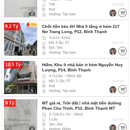
Trệt
27/07/26
Kxđ
2
Hướng: Tây nam
-5%
9,2 Tỷ
Chốt liền kẻo lỡ! Nhà 5 tầng ở hẻm 217
Nơ Trang Long, P12, Bình Thạnh
4,1x11~42m2
trệt, 4 lầu, ST
24/07/26
5pn, 5wc
2
Hướng: Tây nam
10,5 Tỷ
Hiếm, Khu ít nhà bán ở hẻm Nguyễn Huy
Lượng, P14, Bình Thạnh
4.7x13m ~ 59m2 đất
trệt, 2 Lầu, ST
24/07/26
Kxđ
5
Hướng: Tây nam
9 Tỷ
MT giá rẻ, Trời đất.! nhà mặt tiền đường
Phan Chu Trinh, P12, Bình Thạnh MT
2.71/6.6 x 7m ~ 30m2
1 Lầu
23/07/26
2pn, 2wc
2
Hướng: Đông