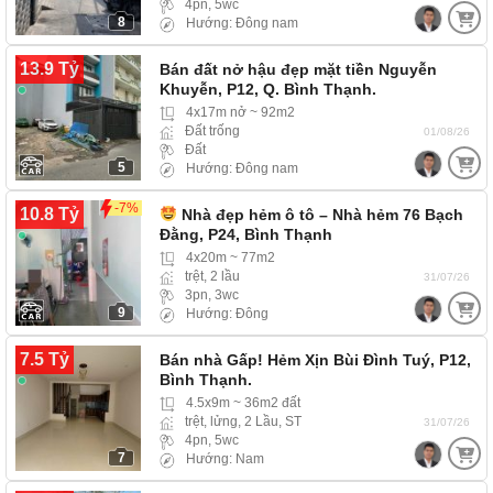
4pn, 5wc
8
Hướng: Đông nam
13.9 Tỷ
Bán đất nở hậu đẹp mặt tiền Nguyễn
Khuyễn, P12, Q. Bình Thạnh.
4x17m nở ~ 92m2
Đất trống
01/08/26
Đất
5
Hướng: Đông nam
-7%
10.8 Tỷ
Nhà đẹp hẻm ô tô – Nhà hẻm 76 Bạch
Đằng, P24, Bình Thạnh
4x20m ~ 77m2
trệt, 2 lầu
31/07/26
3pn, 3wc
9
Hướng: Đông
7.5 Tỷ
Bán nhà Gấp! Hẻm Xịn Bùi Đình Tuý, P12,
Bình Thạnh.
4.5x9m ~ 36m2 đất
trệt, lửng, 2 Lầu, ST
31/07/26
4pn, 5wc
7
Hướng: Nam