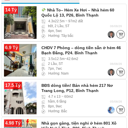
14 Tỷ
Nhà To– Hẻm Xe Hơi – Nhà hẻm 60
Quốc Lộ 13, P26, Bình Thạnh
4.3x22.5m ~ 97m2 đất
trệt, 2 Lầu, ST
06/08/26
4pn, 5wc
8
Hướng: Tây bắc
6.9 Tỷ
CHDV 7 Phòng – dòng tiền sẵn ở hẻm 46
Bạch Đằng, P24. Bình Thạnh
3.5x12.5m~42.6m2
2 Lầu, ST
06/08/26
7pn, 7wc
12
Hướng: Nam
17.5 Tỷ
BĐS dòng tiền! Bán nhà hẻm 217 Nơ
Trang Long, P12, Bình Thạnh
4.7 x 13 ~ 60m2
hầm, 6 tầng
05/08/26
8pn, 9wc
8
Hướng: Bắc
-7%
4.98 Tỷ
Nhà gọn gàng, tiện nghi ở hẻm 801 Xô