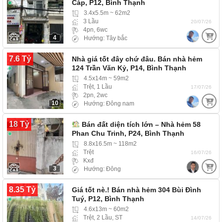
Cáp, P12, Bình Thạnh
3.4x5.5m ~ 62m2
3 Lầu
20/07/26
4pn, 6wc
4
Hướng: Tây bắc
7.6 Tỷ
Nhà giá tốt đây chứ đâu. Bán nhà hẻm
124 Trần Văn Kỷ, P14, Bình Thạnh
4.5x14m ~ 59m2
Trệt, 1 Lầu
17/07/26
2pn, 2wc
10
Hướng: Đông nam
18 Tỷ
Bán đất diện tích lớn – Nhà hẻm 58
Phan Chu Trinh, P24, Bình Thạnh
8.8x16.5m ~ 118m2
Trệt
16/07/26
Kxđ
3
Hướng: Đông
8.35 Tỷ
Giá tốt nè.! Bán nhà hẻm 304 Bùi Đình
Tuý, P12, Bình Thạnh
4.6x13m ~ 60m2
Trệt, 2 Lầu, ST
14/07/26