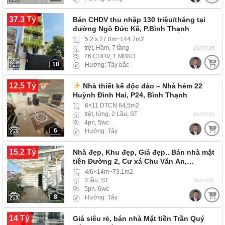
37.3 Tỷ
Bán CHDV thu nhập 130 triệu/tháng tại
đường Ngô Đức Kế, P.Bình Thạnh
5.2 x 27.8m~144.7m2
trệt, Hầm, 7 tầng
23/07/26
26 CHDV, 1 MBKD
10
Hướng: Tây bắc
12,5 Tỷ
Nhà thiết kế độc đáo – Nhà hẻm 22
Huỳnh Đình Hai, P24, Bình Thạnh
6×11 DTCN 64,5m2
trệt, lửng, 2 Lầu, ST
21/07/26
4pn, 5wc
6
Hướng: Tây
15.2 Tỷ
Nhà đẹp, Khu đẹp, Giá đẹp.. Bán nhà mặt
tiền Đường 2, Cư xá Chu Văn An,…
4/6×14m~73.1m2
3 lầu, ST
20/07/26
5pn. 6wc
8
Hướng: Tây
14 Tỷ
Giá siêu rẻ, bán nhà Mặt tiền Trần Quý