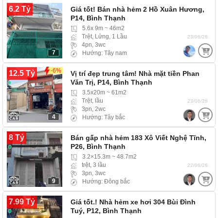
6.2 Tỷ
Giá tốt! Bán nhà hẻm 2 Hồ Xuân Hương,
P14, Bình Thạnh
5.6x 9m ~ 46m2
Trệt, Lửng, 1 Lầu
23/06/26
4pn, 3wc
7
Hướng: Tây nam
-6%
12.5 Tỷ
Vị trí đẹp trung tâm! Nhà mặt tiền Phan
Văn Trị, P14, Bình Thạnh
3.5x20m ~ 61m2
Trệt, lầu
23/06/26
3pn, 2wc
4
Hướng: Tây bắc
8 Tỷ
Bán gấp nhà hẻm 183 Xô Viết Nghệ Tĩnh,
P26, Bình Thạnh
3.2×15.3m ~ 48.7m2
trệt, 3 lầu
22/06/26
3pn, 3wc
9
Hướng: Đông bắc
7.99 Tỷ
Giá tốt.! Nhà hẻm xe hơi 304 Bùi Đình
Tuý, P12, Bình Thạnh