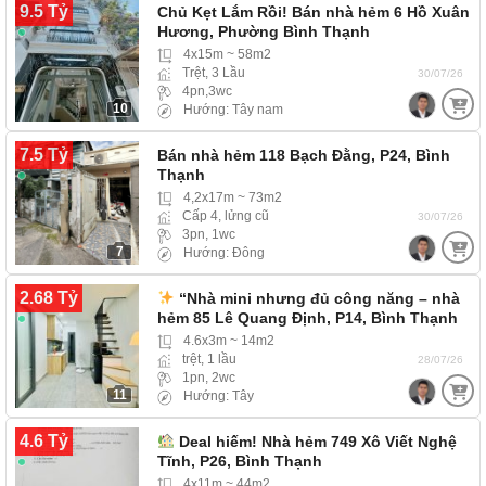
9.5 Tỷ
Chủ Kẹt Lắm Rồi! Bán nhà hẻm 6 Hồ Xuân
Hương, Phường Bình Thạnh
4x15m ~ 58m2
Trệt, 3 Lầu
30/07/26
4pn,3wc
10
Hướng: Tây nam
7.5 Tỷ
Bán nhà hẻm 118 Bạch Đằng, P24, Bình
Thạnh
4,2x17m ~ 73m2
Cấp 4, lửng cũ
30/07/26
3pn, 1wc
7
Hướng: Đông
2.68 Tỷ
“Nhà mini nhưng đủ công năng – nhà
hẻm 85 Lê Quang Định, P14, Bình Thạnh
4.6x3m ~ 14m2
trệt, 1 lầu
28/07/26
1pn, 2wc
11
Hướng: Tây
4.6 Tỷ
Deal hiếm! Nhà hẻm 749 Xô Viết Nghệ
Tĩnh, P26, Bình Thạnh
4x11m ~ 44m2