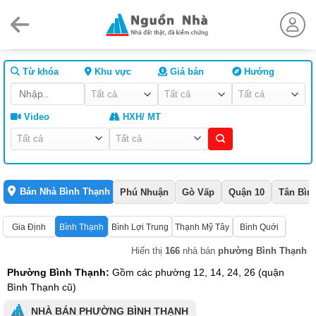
Skip
to
content
Từ khóa
Khu vực
Giá bán
Hướng
Video
HXH/ MT
Bán Nhà Bình Thạnh
Phú Nhuận
Gò Vấp
Quận 10
Tân Bìn
Gia Định
Bình Thạnh
Bình Lợi Trung
Thạnh Mỹ Tây
Bình Quới
Hiển thị
166
nhà bán
phường Bình Thạnh
Phường Bình Thạnh:
Gồm các phường 12, 14, 24, 26 (quận
Bình Thạnh cũ)
NHÀ BÁN PHƯỜNG BÌNH THẠNH