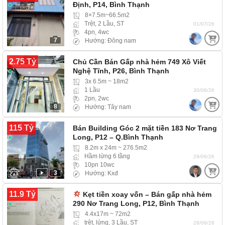
Định, P14, Bình Thạnh
8×7.5m~66.5m2
Trệt, 2 Lầu, ST
01/07/26
4pn, 4wc
7
Hướng: Đông nam
2.75 Tỷ
Chủ Cần Bán Gấp nhà hẻm 749 Xô Viết
Nghệ Tĩnh, P26, Bình Thạnh
3x 6.5m ~ 18m2
1 Lầu
30/06/26
2pn, 2wc
8
Hướng: Tây nam
115 Tỷ
Bán Building Góc 2 mặt tiền 183 Nơ Trang
Long, P12 – Q.Bình Thạnh
8.2m x 24m ~ 276.5m2
Hầm lửng 6 tầng
29/06/26
10pn 10wc
3
Hướng: Kxđ
11.9 Tỷ
Kẹt tiền xoay vốn – Bán gấp nhà hẻm
290 Nơ Trang Long, P12, Bình Thạnh
4.4x17m ~ 72m2
trệt, lửng, 3 Lầu, ST
28/06/26