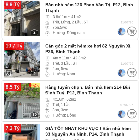
8.9 Tỷ
Bán nhà hẻm 126 Phan Văn Trị, P12, Bình
Thạnh
3.8x11m ~ 41m2
Trệt, Lửng, 2 Lầu, ST
11/07/26
7pn,5wc
2
Hướng: Đông nam
10.7 Tỷ
Căn góc 2 mặt hẻm xe hơi 82 Nguyễn Xí,
P26, Bình Thạnh
4m x 11m ~ 42.3m2
Trệt, 3 Lầu, ST
11/07/26
4pn, 5wc
9
Hướng: Nam
-2%
8.5 Tỷ
Hàng tuyển chọn, Bán nhà hẻm 214 Bùi
Đình Tuý, P12, Bình Thạnh
4x16m~62m2
Trệt, 1 Lầu
07/07/26
3pn, 3wc
12
Hướng: Đông
7.3 Tỷ
GIÁ TỐT NHẤT KHU VỰC.! Bán nhà hẻm
33 Nguyễn An Ninh, P14, Bình Thạnh