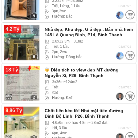
3.2x17m ~ 53.6m2
Trệt, Lửng, 1 Lầu
06/07/26
3pn,3wc
9
Hướng: Bắc
4.2 Tỷ
Nhà đẹp, Khu đẹp, Giá đẹp.. Bán nhà hẻm
145 Lê Quang Định, P14, Bình Thạnh
2.8x12.3m ~ 31m2
Trệt, 1 Lầu
04/07/26
2pn, 2wc
6
Hướng: Đông bắc
-3%
18 Tỷ
Diện tích to view đẹp MT đường
Nguyễn Xí, P26, Bình Thạnh
3x36m~124m2
Trệt
03/07/26
Kxđ
2
Hướng: Kxđ
8.86 Tỷ
Chốt liền kẻo lỡ! Nhà mặt tiền đường
Đinh Bộ Lĩnh, P26, Bình Thạnh
4.6x6m, nở hậu 4.8m ~ 28m2 đất
trệt, 3 lầu
03/07/26
4pn, 4wc