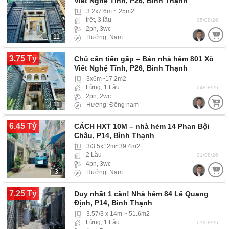
Viết Nghệ Tĩnh, P26, Bình Thạnh
3.2x7.6m ~ 25m2
trệt, 3 lầu
05/08/26
2pn, 3wc
11
Hướng: Nam
3.75 Tỷ
Chủ cần tiền gấp – Bán nhà hẻm 801 Xô
Viết Nghệ Tĩnh, P26, Bình Thạnh
3x6m~17.2m2
Lửng, 1 Lầu
04/08/26
2pn, 2wc
11
Hướng: Đông nam
6.45 Tỷ
CÁCH HXT 10M – nhà hẻm 14 Phan Bội
Châu, P14, Bình Thạnh
3/3.5x12m~39.4m2
2 Lầu
01/08/26
4pn, 3wc
3
Hướng: Nam
7.25 Tỷ
Duy nhất 1 căn! Nhà hẻm 84 Lê Quang
Định, P14, Bình Thạnh
3.57/3 x 14m ~ 51.6m2
Lửng, 1 Lầu
01/08/26