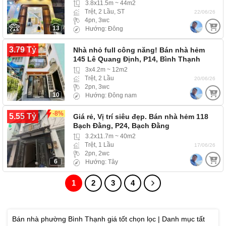
3.8x11.5m ~ 44m2
Trệt, 2 Lầu, ST
22/06/26
4pn, 3wc
13
Hướng: Đông
3.79 Tỷ
Nhà nhỏ full công năng! Bán nhà hẻm
145 Lê Quang Định, P14, Bình Thạnh
3x4.2m ~ 12m2
Trệt, 2 Lầu
20/06/26
2pn, 3wc
10
Hướng: Đông nam
-8%
5.55 Tỷ
Giá rẻ, Vị trí siêu đẹp. Bán nhà hẻm 118
Bạch Đằng, P24, Bạch Đằng
3.2x11.7m ~ 40m2
Trệt, 1 Lầu
17/06/26
2pn, 2wc
6
Hướng: Tây
1
2
3
4
Bán nhà phường Bình Thạnh giá tốt chọn lọc | Danh mục tất