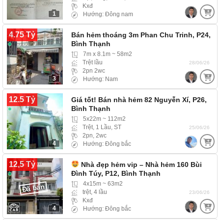
Kxđ
1
Hướng: Đông nam
4.75 Tỷ
Bán hẻm thoáng 3m Phan Chu Trinh, P24,
Bình Thạnh
7m x 8.1m ~ 58m2
Trệt lầu
28/06/26
2pn 2wc
3
Hướng: Nam
12.5 Tỷ
Giá tốt! Bán nhà hẻm 82 Nguyễn Xí, P26,
Bình Thạnh
5x22m ~ 112m2
Trệt, 1 Lầu, ST
25/06/26
2pn, 2wc
4
Hướng: Đông bắc
12,5 Tỷ
Nhà đẹp hẻm vip – Nhà hẻm 160 Bùi
Đình Túy, P12, Bình Thạnh
4x15m ~ 63m2
Đã bán
trệt, 4 lầu
23/06/26
Kxđ
4
Hướng: Đông bắc